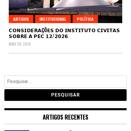
ARTIGOS
INSTITUCIONAL
POLÍTICA
𝗖𝗢𝗡𝗦𝗜𝗗𝗘𝗥𝗔ÇÕ𝗘𝗦 𝗗𝗢 𝗜𝗡𝗦𝗧𝗜𝗧𝗨𝗧𝗢 𝗖𝗜𝗩𝗜𝗧𝗔𝗦
𝗦𝗢𝗕𝗥𝗘 𝗔 𝗣𝗘𝗖 𝟭𝟮/𝟮𝟬𝟮𝟲
MAIO 28, 2026
Pesquisar
por:
ARTIGOS RECENTES