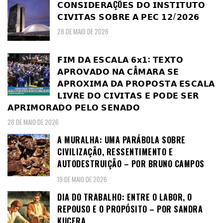
𝗖𝗢𝗡𝗦𝗜𝗗𝗘𝗥𝗔ÇÕ𝗘𝗦 𝗗𝗢 𝗜𝗡𝗦𝗧𝗜𝗧𝗨𝗧𝗢
𝗖𝗜𝗩𝗜𝗧𝗔𝗦 𝗦𝗢𝗕𝗥𝗘 𝗔 𝗣𝗘𝗖 𝟭𝟮/𝟮𝟬𝟮𝟲
28 DE MAIO DE 2026
𝗙𝗜𝗠 𝗗𝗔 𝗘𝗦𝗖𝗔𝗟𝗔 𝟲𝘅𝟭: 𝗧𝗘𝗫𝗧𝗢
𝗔𝗣𝗥𝗢𝗩𝗔𝗗𝗢 𝗡𝗔 𝗖Â𝗠𝗔𝗥𝗔 𝗦𝗘
𝗔𝗣𝗥𝗢𝗫𝗜𝗠𝗔 𝗗𝗔 𝗣𝗥𝗢𝗣𝗢𝗦𝗧𝗔 𝗘𝗦𝗖𝗔𝗟𝗔
𝗟𝗜𝗩𝗥𝗘 𝗗𝗢 𝗖𝗜𝗩𝗜𝗧𝗔𝗦 𝗘 𝗣𝗢𝗗𝗘 𝗦𝗘𝗥
𝗔𝗣𝗥𝗜𝗠𝗢𝗥𝗔𝗗𝗢 𝗣𝗘𝗟𝗢 𝗦𝗘𝗡𝗔𝗗𝗢
28 DE MAIO DE 2026
A MURALHA: UMA PARÁBOLA SOBRE
CIVILIZAÇÃO, RESSENTIMENTO E
AUTODESTRUIÇÃO – POR BRUNO CAMPOS
19 DE MAIO DE 2026
DIA DO TRABALHO: ENTRE O LABOR, O
REPOUSO E O PROPÓSITO – POR SANDRA
KUCERA