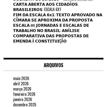
𝗖𝗔𝗥𝗧𝗔 𝗔𝗕𝗘𝗥𝗧𝗔 𝗔𝗢𝗦 𝗖𝗜𝗗𝗔𝗗Ã𝗢𝗦
𝗕𝗥𝗔𝗦𝗜𝗟𝗘𝗜𝗥𝗢𝗦: ESCALA 6X1
𝗙𝗜𝗠 𝗗𝗔 𝗘𝗦𝗖𝗔𝗟𝗔 𝟲𝘅𝟭: 𝗧𝗘𝗫𝗧𝗢 𝗔𝗣𝗥𝗢𝗩𝗔𝗗𝗢 𝗡𝗔
𝗖Â𝗠𝗔𝗥𝗔 𝗦𝗘 𝗔𝗣𝗥𝗢𝗫𝗜𝗠𝗔 𝗗𝗔 𝗣𝗥𝗢𝗣𝗢𝗦𝗧𝗔
𝗘𝗦𝗖𝗔𝗟𝗔
em
𝗝𝗢𝗥𝗡𝗔𝗗𝗔𝗦 𝗘 𝗘𝗦𝗖𝗔𝗟𝗔𝗦 𝗗𝗘
𝗧𝗥𝗔𝗕𝗔𝗟𝗛𝗢 𝗡𝗢 𝗕𝗥𝗔𝗦𝗜𝗟: 𝗔𝗡Á𝗟𝗜𝗦𝗘
𝗖𝗢𝗠𝗣𝗔𝗥𝗔𝗧𝗜𝗩𝗔 𝗗𝗔𝗦 𝗣𝗥𝗢𝗣𝗢𝗦𝗧𝗔𝗦 𝗗𝗘
𝗘𝗠𝗘𝗡𝗗𝗔 À 𝗖𝗢𝗡𝗦𝗧𝗜𝗧𝗨𝗜ÇÃ𝗢
ARQUIVOS
maio 2026
abril 2026
março 2026
fevereiro 2026
janeiro 2026
dezembro 2025