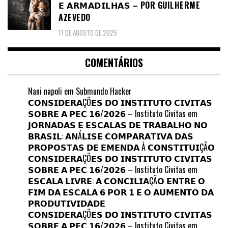
𝗘 𝗔𝗥𝗠𝗔𝗗𝗜𝗟𝗛𝗔𝗦 – POR GUILHERME
AZEVEDO
17 DE AGOSTO DE 2025
COMENTÁRIOS
Nani napoli
em
Submundo Hacker
𝗖𝗢𝗡𝗦𝗜𝗗𝗘𝗥𝗔ÇÕ𝗘𝗦 𝗗𝗢 𝗜𝗡𝗦𝗧𝗜𝗧𝗨𝗧𝗢 𝗖𝗜𝗩𝗜𝗧𝗔𝗦
𝗦𝗢𝗕𝗥𝗘 𝗔 𝗣𝗘𝗖 𝟭𝟲/𝟮𝟬𝟮𝟲 – Instituto Civitas
em
𝗝𝗢𝗥𝗡𝗔𝗗𝗔𝗦 𝗘 𝗘𝗦𝗖𝗔𝗟𝗔𝗦 𝗗𝗘 𝗧𝗥𝗔𝗕𝗔𝗟𝗛𝗢 𝗡𝗢
𝗕𝗥𝗔𝗦𝗜𝗟: 𝗔𝗡Á𝗟𝗜𝗦𝗘 𝗖𝗢𝗠𝗣𝗔𝗥𝗔𝗧𝗜𝗩𝗔 𝗗𝗔𝗦
𝗣𝗥𝗢𝗣𝗢𝗦𝗧𝗔𝗦 𝗗𝗘 𝗘𝗠𝗘𝗡𝗗𝗔 À 𝗖𝗢𝗡𝗦𝗧𝗜𝗧𝗨𝗜ÇÃ𝗢
𝗖𝗢𝗡𝗦𝗜𝗗𝗘𝗥𝗔ÇÕ𝗘𝗦 𝗗𝗢 𝗜𝗡𝗦𝗧𝗜𝗧𝗨𝗧𝗢 𝗖𝗜𝗩𝗜𝗧𝗔𝗦
𝗦𝗢𝗕𝗥𝗘 𝗔 𝗣𝗘𝗖 𝟭𝟲/𝟮𝟬𝟮𝟲 – Instituto Civitas
em
𝗘𝗦𝗖𝗔𝗟𝗔 𝗟𝗜𝗩𝗥𝗘: 𝗔 𝗖𝗢𝗡𝗖𝗜𝗟𝗜𝗔ÇÃ𝗢 𝗘𝗡𝗧𝗥𝗘 𝗢
𝗙𝗜𝗠 𝗗𝗔 𝗘𝗦𝗖𝗔𝗟𝗔 𝟲 𝗣𝗢𝗥 𝟭 𝗘 𝗢 𝗔𝗨𝗠𝗘𝗡𝗧𝗢 𝗗𝗔
𝗣𝗥𝗢𝗗𝗨𝗧𝗜𝗩𝗜𝗗𝗔𝗗𝗘
𝗖𝗢𝗡𝗦𝗜𝗗𝗘𝗥𝗔ÇÕ𝗘𝗦 𝗗𝗢 𝗜𝗡𝗦𝗧𝗜𝗧𝗨𝗧𝗢 𝗖𝗜𝗩𝗜𝗧𝗔𝗦
𝗦𝗢𝗕𝗥𝗘 𝗔 𝗣𝗘𝗖 𝟭𝟲/𝟮𝟬𝟮𝟲 – Instituto Civitas
em