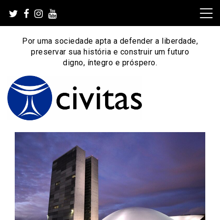
Skip
to
content
Por uma sociedade apta a defender a liberdade,
preservar sua história e construir um futuro
digno, íntegro e próspero.
Por uma sociedade apta a defender a liberdade,
Instituto Civitas
preservar sua história e construir um futuro digno, íntegro
e próspero.