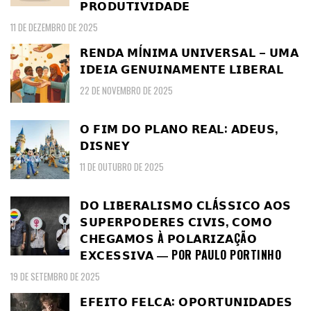
𝗣𝗥𝗢𝗗𝗨𝗧𝗜𝗩𝗜𝗗𝗔𝗗𝗘
11 DE DEZEMBRO DE 2025
𝗥𝗘𝗡𝗗𝗔 𝗠Í𝗡𝗜𝗠𝗔 𝗨𝗡𝗜𝗩𝗘𝗥𝗦𝗔𝗟 – 𝗨𝗠𝗔
𝗜𝗗𝗘𝗜𝗔 𝗚𝗘𝗡𝗨𝗜𝗡𝗔𝗠𝗘𝗡𝗧𝗘 𝗟𝗜𝗕𝗘𝗥𝗔𝗟
22 DE NOVEMBRO DE 2025
𝗢 𝗙𝗜𝗠 𝗗𝗢 𝗣𝗟𝗔𝗡𝗢 𝗥𝗘𝗔𝗟: 𝗔𝗗𝗘𝗨𝗦,
𝗗𝗜𝗦𝗡𝗘𝗬
11 DE OUTUBRO DE 2025
𝗗𝗢 𝗟𝗜𝗕𝗘𝗥𝗔𝗟𝗜𝗦𝗠𝗢 𝗖𝗟Á𝗦𝗦𝗜𝗖𝗢 𝗔𝗢𝗦
𝗦𝗨𝗣𝗘𝗥𝗣𝗢𝗗𝗘𝗥𝗘𝗦 𝗖𝗜𝗩𝗜𝗦, 𝗖𝗢𝗠𝗢
𝗖𝗛𝗘𝗚𝗔𝗠𝗢𝗦 À 𝗣𝗢𝗟𝗔𝗥𝗜𝗭𝗔ÇÃ𝗢
𝗘𝗫𝗖𝗘𝗦𝗦𝗜𝗩𝗔 ― POR PAULO PORTINHO
19 DE SETEMBRO DE 2025
𝗘𝗙𝗘𝗜𝗧𝗢 𝗙𝗘𝗟𝗖𝗔: 𝗢𝗣𝗢𝗥𝗧𝗨𝗡𝗜𝗗𝗔𝗗𝗘𝗦