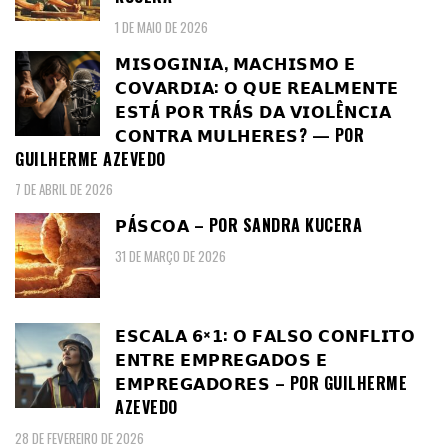
1 DE MAIO DE 2026
𝗠𝗜𝗦𝗢𝗚𝗜𝗡𝗜𝗔, 𝗠𝗔𝗖𝗛𝗜𝗦𝗠𝗢 𝗘
𝗖𝗢𝗩𝗔𝗥𝗗𝗜𝗔: 𝗢 𝗤𝗨𝗘 𝗥𝗘𝗔𝗟𝗠𝗘𝗡𝗧𝗘
𝗘𝗦𝗧Á 𝗣𝗢𝗥 𝗧𝗥Á𝗦 𝗗𝗔 𝗩𝗜𝗢𝗟Ê𝗡𝗖𝗜𝗔
𝗖𝗢𝗡𝗧𝗥𝗔 𝗠𝗨𝗟𝗛𝗘𝗥𝗘𝗦? — POR
GUILHERME AZEVEDO
7 DE ABRIL DE 2026
𝗣Á𝗦𝗖𝗢𝗔 – POR SANDRA KUCERA
31 DE MARÇO DE 2026
𝗘𝗦𝗖𝗔𝗟𝗔 𝟲×𝟭: 𝗢 𝗙𝗔𝗟𝗦𝗢 𝗖𝗢𝗡𝗙𝗟𝗜𝗧𝗢
𝗘𝗡𝗧𝗥𝗘 𝗘𝗠𝗣𝗥𝗘𝗚𝗔𝗗𝗢𝗦 𝗘
𝗘𝗠𝗣𝗥𝗘𝗚𝗔𝗗𝗢𝗥𝗘𝗦 – POR GUILHERME
AZEVEDO
28 DE FEVEREIRO DE 2026