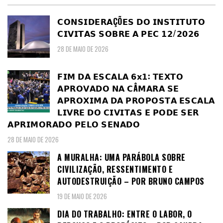
𝗖𝗢𝗡𝗦𝗜𝗗𝗘𝗥𝗔ÇÕ𝗘𝗦 𝗗𝗢 𝗜𝗡𝗦𝗧𝗜𝗧𝗨𝗧𝗢
𝗖𝗜𝗩𝗜𝗧𝗔𝗦 𝗦𝗢𝗕𝗥𝗘 𝗔 𝗣𝗘𝗖 𝟭𝟮/𝟮𝟬𝟮𝟲
28 DE MAIO DE 2026
𝗙𝗜𝗠 𝗗𝗔 𝗘𝗦𝗖𝗔𝗟𝗔 𝟲𝘅𝟭: 𝗧𝗘𝗫𝗧𝗢
𝗔𝗣𝗥𝗢𝗩𝗔𝗗𝗢 𝗡𝗔 𝗖Â𝗠𝗔𝗥𝗔 𝗦𝗘
𝗔𝗣𝗥𝗢𝗫𝗜𝗠𝗔 𝗗𝗔 𝗣𝗥𝗢𝗣𝗢𝗦𝗧𝗔 𝗘𝗦𝗖𝗔𝗟𝗔
𝗟𝗜𝗩𝗥𝗘 𝗗𝗢 𝗖𝗜𝗩𝗜𝗧𝗔𝗦 𝗘 𝗣𝗢𝗗𝗘 𝗦𝗘𝗥
𝗔𝗣𝗥𝗜𝗠𝗢𝗥𝗔𝗗𝗢 𝗣𝗘𝗟𝗢 𝗦𝗘𝗡𝗔𝗗𝗢
28 DE MAIO DE 2026
A MURALHA: UMA PARÁBOLA SOBRE
CIVILIZAÇÃO, RESSENTIMENTO E
AUTODESTRUIÇÃO – POR BRUNO CAMPOS
19 DE MAIO DE 2026
DIA DO TRABALHO: ENTRE O LABOR, O