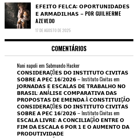
𝗘𝗙𝗘𝗜𝗧𝗢 𝗙𝗘𝗟𝗖𝗔: 𝗢𝗣𝗢𝗥𝗧𝗨𝗡𝗜𝗗𝗔𝗗𝗘𝗦
𝗘 𝗔𝗥𝗠𝗔𝗗𝗜𝗟𝗛𝗔𝗦 – POR GUILHERME
AZEVEDO
17 DE AGOSTO DE 2025
COMENTÁRIOS
Nani napoli
em
Submundo Hacker
𝗖𝗢𝗡𝗦𝗜𝗗𝗘𝗥𝗔ÇÕ𝗘𝗦 𝗗𝗢 𝗜𝗡𝗦𝗧𝗜𝗧𝗨𝗧𝗢 𝗖𝗜𝗩𝗜𝗧𝗔𝗦
𝗦𝗢𝗕𝗥𝗘 𝗔 𝗣𝗘𝗖 𝟭𝟲/𝟮𝟬𝟮𝟲 – Instituto Civitas
em
𝗝𝗢𝗥𝗡𝗔𝗗𝗔𝗦 𝗘 𝗘𝗦𝗖𝗔𝗟𝗔𝗦 𝗗𝗘 𝗧𝗥𝗔𝗕𝗔𝗟𝗛𝗢 𝗡𝗢
𝗕𝗥𝗔𝗦𝗜𝗟: 𝗔𝗡Á𝗟𝗜𝗦𝗘 𝗖𝗢𝗠𝗣𝗔𝗥𝗔𝗧𝗜𝗩𝗔 𝗗𝗔𝗦
𝗣𝗥𝗢𝗣𝗢𝗦𝗧𝗔𝗦 𝗗𝗘 𝗘𝗠𝗘𝗡𝗗𝗔 À 𝗖𝗢𝗡𝗦𝗧𝗜𝗧𝗨𝗜ÇÃ𝗢
𝗖𝗢𝗡𝗦𝗜𝗗𝗘𝗥𝗔ÇÕ𝗘𝗦 𝗗𝗢 𝗜𝗡𝗦𝗧𝗜𝗧𝗨𝗧𝗢 𝗖𝗜𝗩𝗜𝗧𝗔𝗦
𝗦𝗢𝗕𝗥𝗘 𝗔 𝗣𝗘𝗖 𝟭𝟲/𝟮𝟬𝟮𝟲 – Instituto Civitas
em
𝗘𝗦𝗖𝗔𝗟𝗔 𝗟𝗜𝗩𝗥𝗘: 𝗔 𝗖𝗢𝗡𝗖𝗜𝗟𝗜𝗔ÇÃ𝗢 𝗘𝗡𝗧𝗥𝗘 𝗢
𝗙𝗜𝗠 𝗗𝗔 𝗘𝗦𝗖𝗔𝗟𝗔 𝟲 𝗣𝗢𝗥 𝟭 𝗘 𝗢 𝗔𝗨𝗠𝗘𝗡𝗧𝗢 𝗗𝗔
𝗣𝗥𝗢𝗗𝗨𝗧𝗜𝗩𝗜𝗗𝗔𝗗𝗘