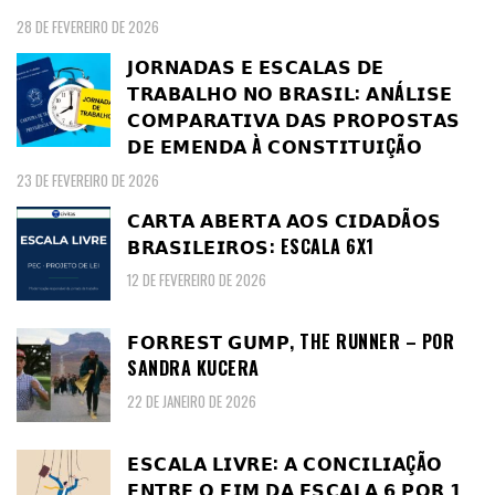
28 DE FEVEREIRO DE 2026
𝗝𝗢𝗥𝗡𝗔𝗗𝗔𝗦 𝗘 𝗘𝗦𝗖𝗔𝗟𝗔𝗦 𝗗𝗘
𝗧𝗥𝗔𝗕𝗔𝗟𝗛𝗢 𝗡𝗢 𝗕𝗥𝗔𝗦𝗜𝗟: 𝗔𝗡Á𝗟𝗜𝗦𝗘
𝗖𝗢𝗠𝗣𝗔𝗥𝗔𝗧𝗜𝗩𝗔 𝗗𝗔𝗦 𝗣𝗥𝗢𝗣𝗢𝗦𝗧𝗔𝗦
𝗗𝗘 𝗘𝗠𝗘𝗡𝗗𝗔 À 𝗖𝗢𝗡𝗦𝗧𝗜𝗧𝗨𝗜ÇÃ𝗢
23 DE FEVEREIRO DE 2026
𝗖𝗔𝗥𝗧𝗔 𝗔𝗕𝗘𝗥𝗧𝗔 𝗔𝗢𝗦 𝗖𝗜𝗗𝗔𝗗Ã𝗢𝗦
𝗕𝗥𝗔𝗦𝗜𝗟𝗘𝗜𝗥𝗢𝗦: ESCALA 6X1
12 DE FEVEREIRO DE 2026
𝗙𝗢𝗥𝗥𝗘𝗦𝗧 𝗚𝗨𝗠𝗣, THE RUNNER – POR
SANDRA KUCERA
22 DE JANEIRO DE 2026
𝗘𝗦𝗖𝗔𝗟𝗔 𝗟𝗜𝗩𝗥𝗘: 𝗔 𝗖𝗢𝗡𝗖𝗜𝗟𝗜𝗔ÇÃ𝗢
𝗘𝗡𝗧𝗥𝗘 𝗢 𝗙𝗜𝗠 𝗗𝗔 𝗘𝗦𝗖𝗔𝗟𝗔 𝟲 𝗣𝗢𝗥 𝟭