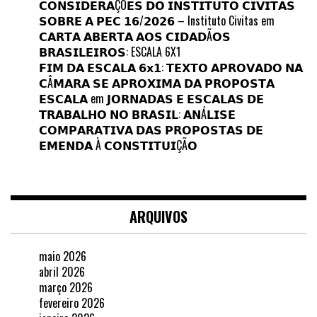
𝗖𝗢𝗡𝗦𝗜𝗗𝗘𝗥𝗔ÇÕ𝗘𝗦 𝗗𝗢 𝗜𝗡𝗦𝗧𝗜𝗧𝗨𝗧𝗢 𝗖𝗜𝗩𝗜𝗧𝗔𝗦
𝗦𝗢𝗕𝗥𝗘 𝗔 𝗣𝗘𝗖 𝟭𝟲/𝟮𝟬𝟮𝟲 – Instituto Civitas
em
𝗖𝗔𝗥𝗧𝗔 𝗔𝗕𝗘𝗥𝗧𝗔 𝗔𝗢𝗦 𝗖𝗜𝗗𝗔𝗗Ã𝗢𝗦
𝗕𝗥𝗔𝗦𝗜𝗟𝗘𝗜𝗥𝗢𝗦: ESCALA 6X1
𝗙𝗜𝗠 𝗗𝗔 𝗘𝗦𝗖𝗔𝗟𝗔 𝟲𝘅𝟭: 𝗧𝗘𝗫𝗧𝗢 𝗔𝗣𝗥𝗢𝗩𝗔𝗗𝗢 𝗡𝗔
𝗖Â𝗠𝗔𝗥𝗔 𝗦𝗘 𝗔𝗣𝗥𝗢𝗫𝗜𝗠𝗔 𝗗𝗔 𝗣𝗥𝗢𝗣𝗢𝗦𝗧𝗔
𝗘𝗦𝗖𝗔𝗟𝗔
em
𝗝𝗢𝗥𝗡𝗔𝗗𝗔𝗦 𝗘 𝗘𝗦𝗖𝗔𝗟𝗔𝗦 𝗗𝗘
𝗧𝗥𝗔𝗕𝗔𝗟𝗛𝗢 𝗡𝗢 𝗕𝗥𝗔𝗦𝗜𝗟: 𝗔𝗡Á𝗟𝗜𝗦𝗘
𝗖𝗢𝗠𝗣𝗔𝗥𝗔𝗧𝗜𝗩𝗔 𝗗𝗔𝗦 𝗣𝗥𝗢𝗣𝗢𝗦𝗧𝗔𝗦 𝗗𝗘
𝗘𝗠𝗘𝗡𝗗𝗔 À 𝗖𝗢𝗡𝗦𝗧𝗜𝗧𝗨𝗜ÇÃ𝗢
ARQUIVOS
maio 2026
abril 2026
março 2026
fevereiro 2026