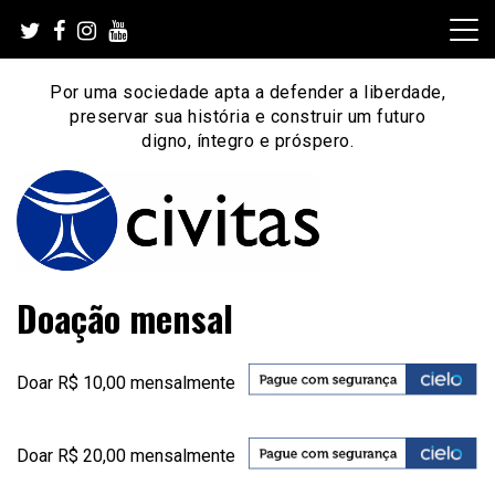
Skip
to
content
Por uma sociedade apta a defender a liberdade,
preservar sua história e construir um futuro
digno, íntegro e próspero.
Por uma sociedade apta a defender a liberdade,
Instituto Civitas
Doação mensal
preservar sua história e construir um futuro digno, íntegro
e próspero.
Doar R$ 10,00 mensalmente
Doar R$ 20,00 mensalmente