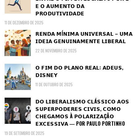
𝗘 𝗢 𝗔𝗨𝗠𝗘𝗡𝗧𝗢 𝗗𝗔
𝗣𝗥𝗢𝗗𝗨𝗧𝗜𝗩𝗜𝗗𝗔𝗗𝗘
11 DE DEZEMBRO DE 2025
𝗥𝗘𝗡𝗗𝗔 𝗠Í𝗡𝗜𝗠𝗔 𝗨𝗡𝗜𝗩𝗘𝗥𝗦𝗔𝗟 – 𝗨𝗠𝗔
𝗜𝗗𝗘𝗜𝗔 𝗚𝗘𝗡𝗨𝗜𝗡𝗔𝗠𝗘𝗡𝗧𝗘 𝗟𝗜𝗕𝗘𝗥𝗔𝗟
22 DE NOVEMBRO DE 2025
𝗢 𝗙𝗜𝗠 𝗗𝗢 𝗣𝗟𝗔𝗡𝗢 𝗥𝗘𝗔𝗟: 𝗔𝗗𝗘𝗨𝗦,
𝗗𝗜𝗦𝗡𝗘𝗬
11 DE OUTUBRO DE 2025
𝗗𝗢 𝗟𝗜𝗕𝗘𝗥𝗔𝗟𝗜𝗦𝗠𝗢 𝗖𝗟Á𝗦𝗦𝗜𝗖𝗢 𝗔𝗢𝗦
𝗦𝗨𝗣𝗘𝗥𝗣𝗢𝗗𝗘𝗥𝗘𝗦 𝗖𝗜𝗩𝗜𝗦, 𝗖𝗢𝗠𝗢
𝗖𝗛𝗘𝗚𝗔𝗠𝗢𝗦 À 𝗣𝗢𝗟𝗔𝗥𝗜𝗭𝗔ÇÃ𝗢
𝗘𝗫𝗖𝗘𝗦𝗦𝗜𝗩𝗔 ― POR PAULO PORTINHO
19 DE SETEMBRO DE 2025