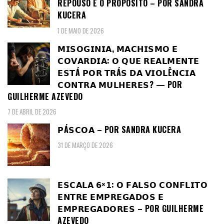
REPOUSO E O PROPÓSITO – POR SANDRA
KUCERA
1 DE MAIO DE 2026
𝗠𝗜𝗦𝗢𝗚𝗜𝗡𝗜𝗔, 𝗠𝗔𝗖𝗛𝗜𝗦𝗠𝗢 𝗘
𝗖𝗢𝗩𝗔𝗥𝗗𝗜𝗔: 𝗢 𝗤𝗨𝗘 𝗥𝗘𝗔𝗟𝗠𝗘𝗡𝗧𝗘
𝗘𝗦𝗧Á 𝗣𝗢𝗥 𝗧𝗥Á𝗦 𝗗𝗔 𝗩𝗜𝗢𝗟Ê𝗡𝗖𝗜𝗔
𝗖𝗢𝗡𝗧𝗥𝗔 𝗠𝗨𝗟𝗛𝗘𝗥𝗘𝗦? — POR
GUILHERME AZEVEDO
7 DE ABRIL DE 2026
𝗣Á𝗦𝗖𝗢𝗔 – POR SANDRA KUCERA
31 DE MARÇO DE 2026
𝗘𝗦𝗖𝗔𝗟𝗔 𝟲×𝟭: 𝗢 𝗙𝗔𝗟𝗦𝗢 𝗖𝗢𝗡𝗙𝗟𝗜𝗧𝗢
𝗘𝗡𝗧𝗥𝗘 𝗘𝗠𝗣𝗥𝗘𝗚𝗔𝗗𝗢𝗦 𝗘
𝗘𝗠𝗣𝗥𝗘𝗚𝗔𝗗𝗢𝗥𝗘𝗦 – POR GUILHERME
AZEVEDO