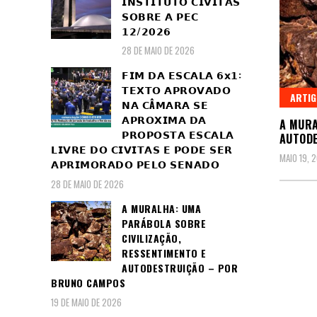
𝗜𝗡𝗦𝗧𝗜𝗧𝗨𝗧𝗢 𝗖𝗜𝗩𝗜𝗧𝗔𝗦
𝗦𝗢𝗕𝗥𝗘 𝗔 𝗣𝗘𝗖
𝟭𝟮/𝟮𝟬𝟮𝟲
28 DE MAIO DE 2026
𝗙𝗜𝗠 𝗗𝗔 𝗘𝗦𝗖𝗔𝗟𝗔 𝟲𝘅𝟭:
𝗧𝗘𝗫𝗧𝗢 𝗔𝗣𝗥𝗢𝗩𝗔𝗗𝗢
ARTI
𝗡𝗔 𝗖Â𝗠𝗔𝗥𝗔 𝗦𝗘
𝗔𝗣𝗥𝗢𝗫𝗜𝗠𝗔 𝗗𝗔
A MURA
𝗣𝗥𝗢𝗣𝗢𝗦𝗧𝗔 𝗘𝗦𝗖𝗔𝗟𝗔
AUTOD
𝗟𝗜𝗩𝗥𝗘 𝗗𝗢 𝗖𝗜𝗩𝗜𝗧𝗔𝗦 𝗘 𝗣𝗢𝗗𝗘 𝗦𝗘𝗥
MAIO 19, 
𝗔𝗣𝗥𝗜𝗠𝗢𝗥𝗔𝗗𝗢 𝗣𝗘𝗟𝗢 𝗦𝗘𝗡𝗔𝗗𝗢
28 DE MAIO DE 2026
A MURALHA: UMA
PARÁBOLA SOBRE
CIVILIZAÇÃO,
RESSENTIMENTO E
AUTODESTRUIÇÃO – POR
BRUNO CAMPOS
19 DE MAIO DE 2026