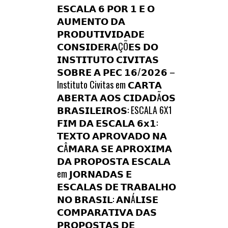
𝗘𝗦𝗖𝗔𝗟𝗔 𝟲 𝗣𝗢𝗥 𝟭 𝗘 𝗢
𝗔𝗨𝗠𝗘𝗡𝗧𝗢 𝗗𝗔
𝗣𝗥𝗢𝗗𝗨𝗧𝗜𝗩𝗜𝗗𝗔𝗗𝗘
𝗖𝗢𝗡𝗦𝗜𝗗𝗘𝗥𝗔ÇÕ𝗘𝗦 𝗗𝗢
𝗜𝗡𝗦𝗧𝗜𝗧𝗨𝗧𝗢 𝗖𝗜𝗩𝗜𝗧𝗔𝗦
𝗦𝗢𝗕𝗥𝗘 𝗔 𝗣𝗘𝗖 𝟭𝟲/𝟮𝟬𝟮𝟲 –
Instituto Civitas
em
𝗖𝗔𝗥𝗧𝗔
𝗔𝗕𝗘𝗥𝗧𝗔 𝗔𝗢𝗦 𝗖𝗜𝗗𝗔𝗗Ã𝗢𝗦
𝗕𝗥𝗔𝗦𝗜𝗟𝗘𝗜𝗥𝗢𝗦: ESCALA 6X1
𝗙𝗜𝗠 𝗗𝗔 𝗘𝗦𝗖𝗔𝗟𝗔 𝟲𝘅𝟭:
𝗧𝗘𝗫𝗧𝗢 𝗔𝗣𝗥𝗢𝗩𝗔𝗗𝗢 𝗡𝗔
𝗖Â𝗠𝗔𝗥𝗔 𝗦𝗘 𝗔𝗣𝗥𝗢𝗫𝗜𝗠𝗔
𝗗𝗔 𝗣𝗥𝗢𝗣𝗢𝗦𝗧𝗔 𝗘𝗦𝗖𝗔𝗟𝗔
em
𝗝𝗢𝗥𝗡𝗔𝗗𝗔𝗦 𝗘
𝗘𝗦𝗖𝗔𝗟𝗔𝗦 𝗗𝗘 𝗧𝗥𝗔𝗕𝗔𝗟𝗛𝗢
𝗡𝗢 𝗕𝗥𝗔𝗦𝗜𝗟: 𝗔𝗡Á𝗟𝗜𝗦𝗘
𝗖𝗢𝗠𝗣𝗔𝗥𝗔𝗧𝗜𝗩𝗔 𝗗𝗔𝗦
𝗣𝗥𝗢𝗣𝗢𝗦𝗧𝗔𝗦 𝗗𝗘