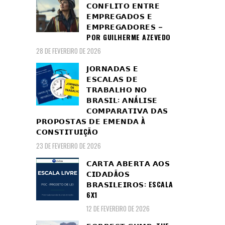
𝗖𝗢𝗡𝗙𝗟𝗜𝗧𝗢 𝗘𝗡𝗧𝗥𝗘
𝗘𝗠𝗣𝗥𝗘𝗚𝗔𝗗𝗢𝗦 𝗘
𝗘𝗠𝗣𝗥𝗘𝗚𝗔𝗗𝗢𝗥𝗘𝗦 –
POR GUILHERME AZEVEDO
28 DE FEVEREIRO DE 2026
𝗝𝗢𝗥𝗡𝗔𝗗𝗔𝗦 𝗘
𝗘𝗦𝗖𝗔𝗟𝗔𝗦 𝗗𝗘
𝗧𝗥𝗔𝗕𝗔𝗟𝗛𝗢 𝗡𝗢
𝗕𝗥𝗔𝗦𝗜𝗟: 𝗔𝗡Á𝗟𝗜𝗦𝗘
𝗖𝗢𝗠𝗣𝗔𝗥𝗔𝗧𝗜𝗩𝗔 𝗗𝗔𝗦
𝗣𝗥𝗢𝗣𝗢𝗦𝗧𝗔𝗦 𝗗𝗘 𝗘𝗠𝗘𝗡𝗗𝗔 À
𝗖𝗢𝗡𝗦𝗧𝗜𝗧𝗨𝗜ÇÃ𝗢
23 DE FEVEREIRO DE 2026
𝗖𝗔𝗥𝗧𝗔 𝗔𝗕𝗘𝗥𝗧𝗔 𝗔𝗢𝗦
𝗖𝗜𝗗𝗔𝗗Ã𝗢𝗦
𝗕𝗥𝗔𝗦𝗜𝗟𝗘𝗜𝗥𝗢𝗦: ESCALA
6X1
12 DE FEVEREIRO DE 2026