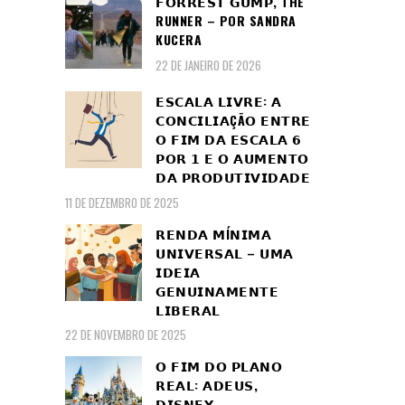
𝗙𝗢𝗥𝗥𝗘𝗦𝗧 𝗚𝗨𝗠𝗣, THE
RUNNER – POR SANDRA
KUCERA
22 DE JANEIRO DE 2026
𝗘𝗦𝗖𝗔𝗟𝗔 𝗟𝗜𝗩𝗥𝗘: 𝗔
𝗖𝗢𝗡𝗖𝗜𝗟𝗜𝗔ÇÃ𝗢 𝗘𝗡𝗧𝗥𝗘
𝗢 𝗙𝗜𝗠 𝗗𝗔 𝗘𝗦𝗖𝗔𝗟𝗔 𝟲
𝗣𝗢𝗥 𝟭 𝗘 𝗢 𝗔𝗨𝗠𝗘𝗡𝗧𝗢
𝗗𝗔 𝗣𝗥𝗢𝗗𝗨𝗧𝗜𝗩𝗜𝗗𝗔𝗗𝗘
11 DE DEZEMBRO DE 2025
𝗥𝗘𝗡𝗗𝗔 𝗠Í𝗡𝗜𝗠𝗔
𝗨𝗡𝗜𝗩𝗘𝗥𝗦𝗔𝗟 – 𝗨𝗠𝗔
𝗜𝗗𝗘𝗜𝗔
𝗚𝗘𝗡𝗨𝗜𝗡𝗔𝗠𝗘𝗡𝗧𝗘
𝗟𝗜𝗕𝗘𝗥𝗔𝗟
22 DE NOVEMBRO DE 2025
𝗢 𝗙𝗜𝗠 𝗗𝗢 𝗣𝗟𝗔𝗡𝗢
𝗥𝗘𝗔𝗟: 𝗔𝗗𝗘𝗨𝗦,
𝗗𝗜𝗦𝗡𝗘𝗬