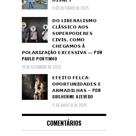
11 DE OUTUBRO DE 2025
𝗗𝗢 𝗟𝗜𝗕𝗘𝗥𝗔𝗟𝗜𝗦𝗠𝗢
𝗖𝗟Á𝗦𝗦𝗜𝗖𝗢 𝗔𝗢𝗦
𝗦𝗨𝗣𝗘𝗥𝗣𝗢𝗗𝗘𝗥𝗘𝗦
𝗖𝗜𝗩𝗜𝗦, 𝗖𝗢𝗠𝗢
𝗖𝗛𝗘𝗚𝗔𝗠𝗢𝗦 À
𝗣𝗢𝗟𝗔𝗥𝗜𝗭𝗔ÇÃ𝗢 𝗘𝗫𝗖𝗘𝗦𝗦𝗜𝗩𝗔 ― POR
PAULO PORTINHO
19 DE SETEMBRO DE 2025
𝗘𝗙𝗘𝗜𝗧𝗢 𝗙𝗘𝗟𝗖𝗔:
𝗢𝗣𝗢𝗥𝗧𝗨𝗡𝗜𝗗𝗔𝗗𝗘𝗦 𝗘
𝗔𝗥𝗠𝗔𝗗𝗜𝗟𝗛𝗔𝗦 – POR
GUILHERME AZEVEDO
17 DE AGOSTO DE 2025
COMENTÁRIOS