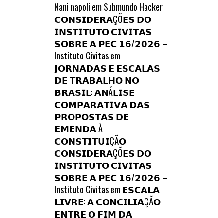
Nani napoli
em
Submundo Hacker
𝗖𝗢𝗡𝗦𝗜𝗗𝗘𝗥𝗔ÇÕ𝗘𝗦 𝗗𝗢
𝗜𝗡𝗦𝗧𝗜𝗧𝗨𝗧𝗢 𝗖𝗜𝗩𝗜𝗧𝗔𝗦
𝗦𝗢𝗕𝗥𝗘 𝗔 𝗣𝗘𝗖 𝟭𝟲/𝟮𝟬𝟮𝟲 –
Instituto Civitas
em
𝗝𝗢𝗥𝗡𝗔𝗗𝗔𝗦 𝗘 𝗘𝗦𝗖𝗔𝗟𝗔𝗦
𝗗𝗘 𝗧𝗥𝗔𝗕𝗔𝗟𝗛𝗢 𝗡𝗢
𝗕𝗥𝗔𝗦𝗜𝗟: 𝗔𝗡Á𝗟𝗜𝗦𝗘
𝗖𝗢𝗠𝗣𝗔𝗥𝗔𝗧𝗜𝗩𝗔 𝗗𝗔𝗦
𝗣𝗥𝗢𝗣𝗢𝗦𝗧𝗔𝗦 𝗗𝗘
𝗘𝗠𝗘𝗡𝗗𝗔 À
𝗖𝗢𝗡𝗦𝗧𝗜𝗧𝗨𝗜ÇÃ𝗢
𝗖𝗢𝗡𝗦𝗜𝗗𝗘𝗥𝗔ÇÕ𝗘𝗦 𝗗𝗢
𝗜𝗡𝗦𝗧𝗜𝗧𝗨𝗧𝗢 𝗖𝗜𝗩𝗜𝗧𝗔𝗦
𝗦𝗢𝗕𝗥𝗘 𝗔 𝗣𝗘𝗖 𝟭𝟲/𝟮𝟬𝟮𝟲 –
Instituto Civitas
em
𝗘𝗦𝗖𝗔𝗟𝗔
𝗟𝗜𝗩𝗥𝗘: 𝗔 𝗖𝗢𝗡𝗖𝗜𝗟𝗜𝗔ÇÃ𝗢
𝗘𝗡𝗧𝗥𝗘 𝗢 𝗙𝗜𝗠 𝗗𝗔