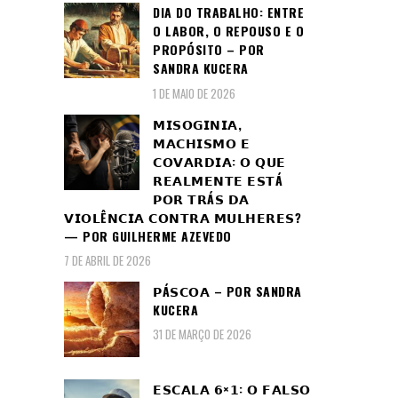
DIA DO TRABALHO: ENTRE
O LABOR, O REPOUSO E O
PROPÓSITO – POR
SANDRA KUCERA
1 DE MAIO DE 2026
𝗠𝗜𝗦𝗢𝗚𝗜𝗡𝗜𝗔,
𝗠𝗔𝗖𝗛𝗜𝗦𝗠𝗢 𝗘
𝗖𝗢𝗩𝗔𝗥𝗗𝗜𝗔: 𝗢 𝗤𝗨𝗘
𝗥𝗘𝗔𝗟𝗠𝗘𝗡𝗧𝗘 𝗘𝗦𝗧Á
𝗣𝗢𝗥 𝗧𝗥Á𝗦 𝗗𝗔
𝗩𝗜𝗢𝗟Ê𝗡𝗖𝗜𝗔 𝗖𝗢𝗡𝗧𝗥𝗔 𝗠𝗨𝗟𝗛𝗘𝗥𝗘𝗦?
— POR GUILHERME AZEVEDO
7 DE ABRIL DE 2026
𝗣Á𝗦𝗖𝗢𝗔 – POR SANDRA
KUCERA
31 DE MARÇO DE 2026
𝗘𝗦𝗖𝗔𝗟𝗔 𝟲×𝟭: 𝗢 𝗙𝗔𝗟𝗦𝗢