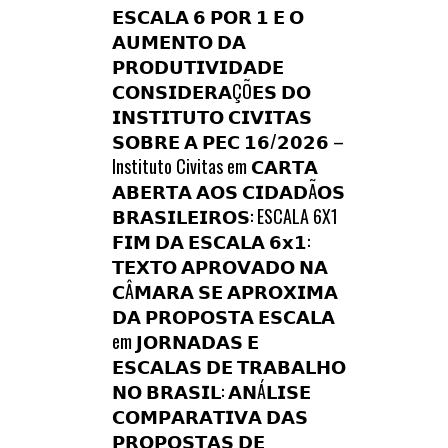
𝗘𝗦𝗖𝗔𝗟𝗔 𝟲 𝗣𝗢𝗥 𝟭 𝗘 𝗢
𝗔𝗨𝗠𝗘𝗡𝗧𝗢 𝗗𝗔
𝗣𝗥𝗢𝗗𝗨𝗧𝗜𝗩𝗜𝗗𝗔𝗗𝗘
𝗖𝗢𝗡𝗦𝗜𝗗𝗘𝗥𝗔ÇÕ𝗘𝗦 𝗗𝗢
𝗜𝗡𝗦𝗧𝗜𝗧𝗨𝗧𝗢 𝗖𝗜𝗩𝗜𝗧𝗔𝗦
𝗦𝗢𝗕𝗥𝗘 𝗔 𝗣𝗘𝗖 𝟭𝟲/𝟮𝟬𝟮𝟲 –
Instituto Civitas
em
𝗖𝗔𝗥𝗧𝗔
𝗔𝗕𝗘𝗥𝗧𝗔 𝗔𝗢𝗦 𝗖𝗜𝗗𝗔𝗗Ã𝗢𝗦
𝗕𝗥𝗔𝗦𝗜𝗟𝗘𝗜𝗥𝗢𝗦: ESCALA 6X1
𝗙𝗜𝗠 𝗗𝗔 𝗘𝗦𝗖𝗔𝗟𝗔 𝟲𝘅𝟭:
𝗧𝗘𝗫𝗧𝗢 𝗔𝗣𝗥𝗢𝗩𝗔𝗗𝗢 𝗡𝗔
𝗖Â𝗠𝗔𝗥𝗔 𝗦𝗘 𝗔𝗣𝗥𝗢𝗫𝗜𝗠𝗔
𝗗𝗔 𝗣𝗥𝗢𝗣𝗢𝗦𝗧𝗔 𝗘𝗦𝗖𝗔𝗟𝗔
em
𝗝𝗢𝗥𝗡𝗔𝗗𝗔𝗦 𝗘
𝗘𝗦𝗖𝗔𝗟𝗔𝗦 𝗗𝗘 𝗧𝗥𝗔𝗕𝗔𝗟𝗛𝗢
𝗡𝗢 𝗕𝗥𝗔𝗦𝗜𝗟: 𝗔𝗡Á𝗟𝗜𝗦𝗘
𝗖𝗢𝗠𝗣𝗔𝗥𝗔𝗧𝗜𝗩𝗔 𝗗𝗔𝗦
𝗣𝗥𝗢𝗣𝗢𝗦𝗧𝗔𝗦 𝗗𝗘