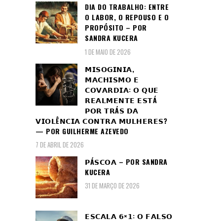
DIA DO TRABALHO: ENTRE
O LABOR, O REPOUSO E O
PROPÓSITO – POR
SANDRA KUCERA
1 DE MAIO DE 2026
𝗠𝗜𝗦𝗢𝗚𝗜𝗡𝗜𝗔,
𝗠𝗔𝗖𝗛𝗜𝗦𝗠𝗢 𝗘
𝗖𝗢𝗩𝗔𝗥𝗗𝗜𝗔: 𝗢 𝗤𝗨𝗘
𝗥𝗘𝗔𝗟𝗠𝗘𝗡𝗧𝗘 𝗘𝗦𝗧Á
𝗣𝗢𝗥 𝗧𝗥Á𝗦 𝗗𝗔
𝗩𝗜𝗢𝗟Ê𝗡𝗖𝗜𝗔 𝗖𝗢𝗡𝗧𝗥𝗔 𝗠𝗨𝗟𝗛𝗘𝗥𝗘𝗦?
— POR GUILHERME AZEVEDO
7 DE ABRIL DE 2026
𝗣Á𝗦𝗖𝗢𝗔 – POR SANDRA
KUCERA
31 DE MARÇO DE 2026
𝗘𝗦𝗖𝗔𝗟𝗔 𝟲×𝟭: 𝗢 𝗙𝗔𝗟𝗦𝗢