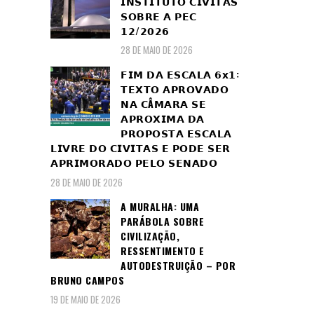
𝗜𝗡𝗦𝗧𝗜𝗧𝗨𝗧𝗢 𝗖𝗜𝗩𝗜𝗧𝗔𝗦
𝗦𝗢𝗕𝗥𝗘 𝗔 𝗣𝗘𝗖
𝟭𝟮/𝟮𝟬𝟮𝟲
28 DE MAIO DE 2026
𝗙𝗜𝗠 𝗗𝗔 𝗘𝗦𝗖𝗔𝗟𝗔 𝟲𝘅𝟭:
𝗧𝗘𝗫𝗧𝗢 𝗔𝗣𝗥𝗢𝗩𝗔𝗗𝗢
𝗡𝗔 𝗖Â𝗠𝗔𝗥𝗔 𝗦𝗘
𝗔𝗣𝗥𝗢𝗫𝗜𝗠𝗔 𝗗𝗔
𝗣𝗥𝗢𝗣𝗢𝗦𝗧𝗔 𝗘𝗦𝗖𝗔𝗟𝗔
𝗟𝗜𝗩𝗥𝗘 𝗗𝗢 𝗖𝗜𝗩𝗜𝗧𝗔𝗦 𝗘 𝗣𝗢𝗗𝗘 𝗦𝗘𝗥
𝗔𝗣𝗥𝗜𝗠𝗢𝗥𝗔𝗗𝗢 𝗣𝗘𝗟𝗢 𝗦𝗘𝗡𝗔𝗗𝗢
28 DE MAIO DE 2026
A MURALHA: UMA
PARÁBOLA SOBRE
CIVILIZAÇÃO,
RESSENTIMENTO E
AUTODESTRUIÇÃO – POR
BRUNO CAMPOS
19 DE MAIO DE 2026