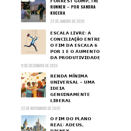
𝗙𝗢𝗥𝗥𝗘𝗦𝗧 𝗚𝗨𝗠𝗣, THE
RUNNER – POR SANDRA
KUCERA
22 DE JANEIRO DE 2026
𝗘𝗦𝗖𝗔𝗟𝗔 𝗟𝗜𝗩𝗥𝗘: 𝗔
𝗖𝗢𝗡𝗖𝗜𝗟𝗜𝗔ÇÃ𝗢 𝗘𝗡𝗧𝗥𝗘
𝗢 𝗙𝗜𝗠 𝗗𝗔 𝗘𝗦𝗖𝗔𝗟𝗔 𝟲
𝗣𝗢𝗥 𝟭 𝗘 𝗢 𝗔𝗨𝗠𝗘𝗡𝗧𝗢
𝗗𝗔 𝗣𝗥𝗢𝗗𝗨𝗧𝗜𝗩𝗜𝗗𝗔𝗗𝗘
11 DE DEZEMBRO DE 2025
𝗥𝗘𝗡𝗗𝗔 𝗠Í𝗡𝗜𝗠𝗔
𝗨𝗡𝗜𝗩𝗘𝗥𝗦𝗔𝗟 – 𝗨𝗠𝗔
𝗜𝗗𝗘𝗜𝗔
𝗚𝗘𝗡𝗨𝗜𝗡𝗔𝗠𝗘𝗡𝗧𝗘
𝗟𝗜𝗕𝗘𝗥𝗔𝗟
22 DE NOVEMBRO DE 2025
𝗢 𝗙𝗜𝗠 𝗗𝗢 𝗣𝗟𝗔𝗡𝗢
𝗥𝗘𝗔𝗟: 𝗔𝗗𝗘𝗨𝗦,
𝗗𝗜𝗦𝗡𝗘𝗬