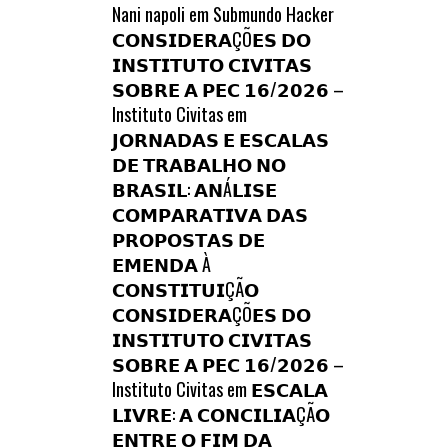
Nani napoli
em
Submundo Hacker
𝗖𝗢𝗡𝗦𝗜𝗗𝗘𝗥𝗔ÇÕ𝗘𝗦 𝗗𝗢
𝗜𝗡𝗦𝗧𝗜𝗧𝗨𝗧𝗢 𝗖𝗜𝗩𝗜𝗧𝗔𝗦
𝗦𝗢𝗕𝗥𝗘 𝗔 𝗣𝗘𝗖 𝟭𝟲/𝟮𝟬𝟮𝟲 –
Instituto Civitas
em
𝗝𝗢𝗥𝗡𝗔𝗗𝗔𝗦 𝗘 𝗘𝗦𝗖𝗔𝗟𝗔𝗦
𝗗𝗘 𝗧𝗥𝗔𝗕𝗔𝗟𝗛𝗢 𝗡𝗢
𝗕𝗥𝗔𝗦𝗜𝗟: 𝗔𝗡Á𝗟𝗜𝗦𝗘
𝗖𝗢𝗠𝗣𝗔𝗥𝗔𝗧𝗜𝗩𝗔 𝗗𝗔𝗦
𝗣𝗥𝗢𝗣𝗢𝗦𝗧𝗔𝗦 𝗗𝗘
𝗘𝗠𝗘𝗡𝗗𝗔 À
𝗖𝗢𝗡𝗦𝗧𝗜𝗧𝗨𝗜ÇÃ𝗢
𝗖𝗢𝗡𝗦𝗜𝗗𝗘𝗥𝗔ÇÕ𝗘𝗦 𝗗𝗢
𝗜𝗡𝗦𝗧𝗜𝗧𝗨𝗧𝗢 𝗖𝗜𝗩𝗜𝗧𝗔𝗦
𝗦𝗢𝗕𝗥𝗘 𝗔 𝗣𝗘𝗖 𝟭𝟲/𝟮𝟬𝟮𝟲 –
Instituto Civitas
em
𝗘𝗦𝗖𝗔𝗟𝗔
𝗟𝗜𝗩𝗥𝗘: 𝗔 𝗖𝗢𝗡𝗖𝗜𝗟𝗜𝗔ÇÃ𝗢
𝗘𝗡𝗧𝗥𝗘 𝗢 𝗙𝗜𝗠 𝗗𝗔