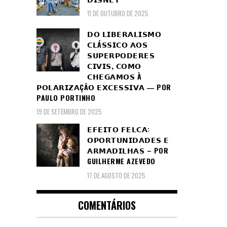
11 DE OUTUBRO DE 2025
𝗗𝗢 𝗟𝗜𝗕𝗘𝗥𝗔𝗟𝗜𝗦𝗠𝗢
𝗖𝗟Á𝗦𝗦𝗜𝗖𝗢 𝗔𝗢𝗦
𝗦𝗨𝗣𝗘𝗥𝗣𝗢𝗗𝗘𝗥𝗘𝗦
𝗖𝗜𝗩𝗜𝗦, 𝗖𝗢𝗠𝗢
𝗖𝗛𝗘𝗚𝗔𝗠𝗢𝗦 À
𝗣𝗢𝗟𝗔𝗥𝗜𝗭𝗔ÇÃ𝗢 𝗘𝗫𝗖𝗘𝗦𝗦𝗜𝗩𝗔 ― POR
PAULO PORTINHO
19 DE SETEMBRO DE 2025
𝗘𝗙𝗘𝗜𝗧𝗢 𝗙𝗘𝗟𝗖𝗔:
𝗢𝗣𝗢𝗥𝗧𝗨𝗡𝗜𝗗𝗔𝗗𝗘𝗦 𝗘
𝗔𝗥𝗠𝗔𝗗𝗜𝗟𝗛𝗔𝗦 – POR
GUILHERME AZEVEDO
17 DE AGOSTO DE 2025
COMENTÁRIOS