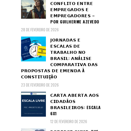
𝗖𝗢𝗡𝗙𝗟𝗜𝗧𝗢 𝗘𝗡𝗧𝗥𝗘
𝗘𝗠𝗣𝗥𝗘𝗚𝗔𝗗𝗢𝗦 𝗘
𝗘𝗠𝗣𝗥𝗘𝗚𝗔𝗗𝗢𝗥𝗘𝗦 –
POR GUILHERME AZEVEDO
28 DE FEVEREIRO DE 2026
𝗝𝗢𝗥𝗡𝗔𝗗𝗔𝗦 𝗘
𝗘𝗦𝗖𝗔𝗟𝗔𝗦 𝗗𝗘
𝗧𝗥𝗔𝗕𝗔𝗟𝗛𝗢 𝗡𝗢
𝗕𝗥𝗔𝗦𝗜𝗟: 𝗔𝗡Á𝗟𝗜𝗦𝗘
𝗖𝗢𝗠𝗣𝗔𝗥𝗔𝗧𝗜𝗩𝗔 𝗗𝗔𝗦
𝗣𝗥𝗢𝗣𝗢𝗦𝗧𝗔𝗦 𝗗𝗘 𝗘𝗠𝗘𝗡𝗗𝗔 À
𝗖𝗢𝗡𝗦𝗧𝗜𝗧𝗨𝗜ÇÃ𝗢
23 DE FEVEREIRO DE 2026
𝗖𝗔𝗥𝗧𝗔 𝗔𝗕𝗘𝗥𝗧𝗔 𝗔𝗢𝗦
𝗖𝗜𝗗𝗔𝗗Ã𝗢𝗦
𝗕𝗥𝗔𝗦𝗜𝗟𝗘𝗜𝗥𝗢𝗦: ESCALA
6X1
12 DE FEVEREIRO DE 2026