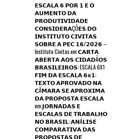
𝗘𝗦𝗖𝗔𝗟𝗔 𝟲 𝗣𝗢𝗥 𝟭 𝗘 𝗢
𝗔𝗨𝗠𝗘𝗡𝗧𝗢 𝗗𝗔
𝗣𝗥𝗢𝗗𝗨𝗧𝗜𝗩𝗜𝗗𝗔𝗗𝗘
𝗖𝗢𝗡𝗦𝗜𝗗𝗘𝗥𝗔ÇÕ𝗘𝗦 𝗗𝗢
𝗜𝗡𝗦𝗧𝗜𝗧𝗨𝗧𝗢 𝗖𝗜𝗩𝗜𝗧𝗔𝗦
𝗦𝗢𝗕𝗥𝗘 𝗔 𝗣𝗘𝗖 𝟭𝟲/𝟮𝟬𝟮𝟲 –
Instituto Civitas
em
𝗖𝗔𝗥𝗧𝗔
𝗔𝗕𝗘𝗥𝗧𝗔 𝗔𝗢𝗦 𝗖𝗜𝗗𝗔𝗗Ã𝗢𝗦
𝗕𝗥𝗔𝗦𝗜𝗟𝗘𝗜𝗥𝗢𝗦: ESCALA 6X1
𝗙𝗜𝗠 𝗗𝗔 𝗘𝗦𝗖𝗔𝗟𝗔 𝟲𝘅𝟭:
𝗧𝗘𝗫𝗧𝗢 𝗔𝗣𝗥𝗢𝗩𝗔𝗗𝗢 𝗡𝗔
𝗖Â𝗠𝗔𝗥𝗔 𝗦𝗘 𝗔𝗣𝗥𝗢𝗫𝗜𝗠𝗔
𝗗𝗔 𝗣𝗥𝗢𝗣𝗢𝗦𝗧𝗔 𝗘𝗦𝗖𝗔𝗟𝗔
em
𝗝𝗢𝗥𝗡𝗔𝗗𝗔𝗦 𝗘
𝗘𝗦𝗖𝗔𝗟𝗔𝗦 𝗗𝗘 𝗧𝗥𝗔𝗕𝗔𝗟𝗛𝗢
𝗡𝗢 𝗕𝗥𝗔𝗦𝗜𝗟: 𝗔𝗡Á𝗟𝗜𝗦𝗘
𝗖𝗢𝗠𝗣𝗔𝗥𝗔𝗧𝗜𝗩𝗔 𝗗𝗔𝗦
𝗣𝗥𝗢𝗣𝗢𝗦𝗧𝗔𝗦 𝗗𝗘