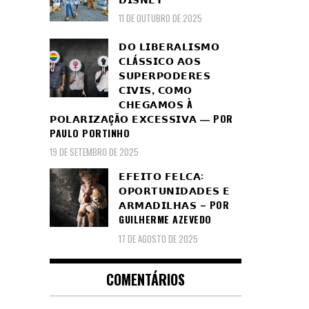
11 DE OUTUBRO DE 2025
𝗗𝗢 𝗟𝗜𝗕𝗘𝗥𝗔𝗟𝗜𝗦𝗠𝗢
𝗖𝗟Á𝗦𝗦𝗜𝗖𝗢 𝗔𝗢𝗦
𝗦𝗨𝗣𝗘𝗥𝗣𝗢𝗗𝗘𝗥𝗘𝗦
𝗖𝗜𝗩𝗜𝗦, 𝗖𝗢𝗠𝗢
𝗖𝗛𝗘𝗚𝗔𝗠𝗢𝗦 À
𝗣𝗢𝗟𝗔𝗥𝗜𝗭𝗔ÇÃ𝗢 𝗘𝗫𝗖𝗘𝗦𝗦𝗜𝗩𝗔 ― POR
PAULO PORTINHO
19 DE SETEMBRO DE 2025
𝗘𝗙𝗘𝗜𝗧𝗢 𝗙𝗘𝗟𝗖𝗔:
𝗢𝗣𝗢𝗥𝗧𝗨𝗡𝗜𝗗𝗔𝗗𝗘𝗦 𝗘
𝗔𝗥𝗠𝗔𝗗𝗜𝗟𝗛𝗔𝗦 – POR
GUILHERME AZEVEDO
17 DE AGOSTO DE 2025
COMENTÁRIOS