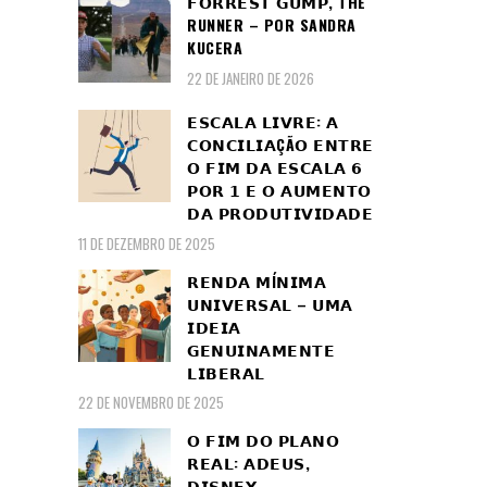
𝗙𝗢𝗥𝗥𝗘𝗦𝗧 𝗚𝗨𝗠𝗣, THE
RUNNER – POR SANDRA
KUCERA
22 DE JANEIRO DE 2026
𝗘𝗦𝗖𝗔𝗟𝗔 𝗟𝗜𝗩𝗥𝗘: 𝗔
𝗖𝗢𝗡𝗖𝗜𝗟𝗜𝗔ÇÃ𝗢 𝗘𝗡𝗧𝗥𝗘
𝗢 𝗙𝗜𝗠 𝗗𝗔 𝗘𝗦𝗖𝗔𝗟𝗔 𝟲
𝗣𝗢𝗥 𝟭 𝗘 𝗢 𝗔𝗨𝗠𝗘𝗡𝗧𝗢
𝗗𝗔 𝗣𝗥𝗢𝗗𝗨𝗧𝗜𝗩𝗜𝗗𝗔𝗗𝗘
11 DE DEZEMBRO DE 2025
𝗥𝗘𝗡𝗗𝗔 𝗠Í𝗡𝗜𝗠𝗔
𝗨𝗡𝗜𝗩𝗘𝗥𝗦𝗔𝗟 – 𝗨𝗠𝗔
𝗜𝗗𝗘𝗜𝗔
𝗚𝗘𝗡𝗨𝗜𝗡𝗔𝗠𝗘𝗡𝗧𝗘
𝗟𝗜𝗕𝗘𝗥𝗔𝗟
22 DE NOVEMBRO DE 2025
𝗢 𝗙𝗜𝗠 𝗗𝗢 𝗣𝗟𝗔𝗡𝗢
𝗥𝗘𝗔𝗟: 𝗔𝗗𝗘𝗨𝗦,
𝗗𝗜𝗦𝗡𝗘𝗬