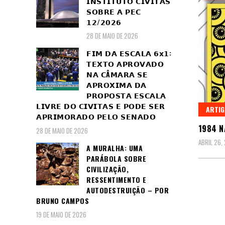
𝗜𝗡𝗦𝗧𝗜𝗧𝗨𝗧𝗢 𝗖𝗜𝗩𝗜𝗧𝗔𝗦
𝗦𝗢𝗕𝗥𝗘 𝗔 𝗣𝗘𝗖
𝟭𝟮/𝟮𝟬𝟮𝟲
28 DE MAIO DE 2026
𝗙𝗜𝗠 𝗗𝗔 𝗘𝗦𝗖𝗔𝗟𝗔 𝟲𝘅𝟭:
𝗧𝗘𝗫𝗧𝗢 𝗔𝗣𝗥𝗢𝗩𝗔𝗗𝗢
𝗡𝗔 𝗖Â𝗠𝗔𝗥𝗔 𝗦𝗘
𝗔𝗣𝗥𝗢𝗫𝗜𝗠𝗔 𝗗𝗔
𝗣𝗥𝗢𝗣𝗢𝗦𝗧𝗔 𝗘𝗦𝗖𝗔𝗟𝗔
𝗟𝗜𝗩𝗥𝗘 𝗗𝗢 𝗖𝗜𝗩𝗜𝗧𝗔𝗦 𝗘 𝗣𝗢𝗗𝗘 𝗦𝗘𝗥
ARTI
𝗔𝗣𝗥𝗜𝗠𝗢𝗥𝗔𝗗𝗢 𝗣𝗘𝗟𝗢 𝗦𝗘𝗡𝗔𝗗𝗢
1984 N
28 DE MAIO DE 2026
ABRIL 26,
A MURALHA: UMA
PARÁBOLA SOBRE
CIVILIZAÇÃO,
RESSENTIMENTO E
AUTODESTRUIÇÃO – POR
BRUNO CAMPOS
19 DE MAIO DE 2026