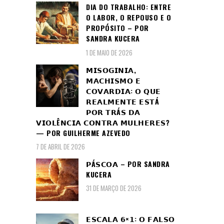
DIA DO TRABALHO: ENTRE
O LABOR, O REPOUSO E O
PROPÓSITO – POR
SANDRA KUCERA
1 DE MAIO DE 2026
𝗠𝗜𝗦𝗢𝗚𝗜𝗡𝗜𝗔,
𝗠𝗔𝗖𝗛𝗜𝗦𝗠𝗢 𝗘
𝗖𝗢𝗩𝗔𝗥𝗗𝗜𝗔: 𝗢 𝗤𝗨𝗘
𝗥𝗘𝗔𝗟𝗠𝗘𝗡𝗧𝗘 𝗘𝗦𝗧Á
𝗣𝗢𝗥 𝗧𝗥Á𝗦 𝗗𝗔
𝗩𝗜𝗢𝗟Ê𝗡𝗖𝗜𝗔 𝗖𝗢𝗡𝗧𝗥𝗔 𝗠𝗨𝗟𝗛𝗘𝗥𝗘𝗦?
— POR GUILHERME AZEVEDO
7 DE ABRIL DE 2026
𝗣Á𝗦𝗖𝗢𝗔 – POR SANDRA
KUCERA
31 DE MARÇO DE 2026
𝗘𝗦𝗖𝗔𝗟𝗔 𝟲×𝟭: 𝗢 𝗙𝗔𝗟𝗦𝗢