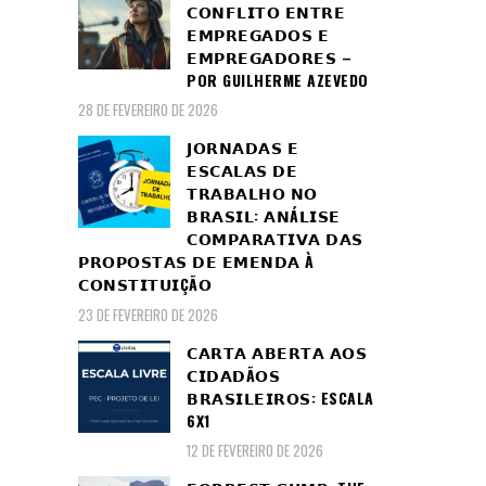
𝗖𝗢𝗡𝗙𝗟𝗜𝗧𝗢 𝗘𝗡𝗧𝗥𝗘
𝗘𝗠𝗣𝗥𝗘𝗚𝗔𝗗𝗢𝗦 𝗘
𝗘𝗠𝗣𝗥𝗘𝗚𝗔𝗗𝗢𝗥𝗘𝗦 –
POR GUILHERME AZEVEDO
28 DE FEVEREIRO DE 2026
𝗝𝗢𝗥𝗡𝗔𝗗𝗔𝗦 𝗘
𝗘𝗦𝗖𝗔𝗟𝗔𝗦 𝗗𝗘
𝗧𝗥𝗔𝗕𝗔𝗟𝗛𝗢 𝗡𝗢
𝗕𝗥𝗔𝗦𝗜𝗟: 𝗔𝗡Á𝗟𝗜𝗦𝗘
𝗖𝗢𝗠𝗣𝗔𝗥𝗔𝗧𝗜𝗩𝗔 𝗗𝗔𝗦
𝗣𝗥𝗢𝗣𝗢𝗦𝗧𝗔𝗦 𝗗𝗘 𝗘𝗠𝗘𝗡𝗗𝗔 À
𝗖𝗢𝗡𝗦𝗧𝗜𝗧𝗨𝗜ÇÃ𝗢
23 DE FEVEREIRO DE 2026
𝗖𝗔𝗥𝗧𝗔 𝗔𝗕𝗘𝗥𝗧𝗔 𝗔𝗢𝗦
𝗖𝗜𝗗𝗔𝗗Ã𝗢𝗦
𝗕𝗥𝗔𝗦𝗜𝗟𝗘𝗜𝗥𝗢𝗦: ESCALA
6X1
12 DE FEVEREIRO DE 2026