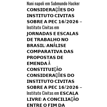
Nani napoli
em
Submundo Hacker
𝗖𝗢𝗡𝗦𝗜𝗗𝗘𝗥𝗔ÇÕ𝗘𝗦 𝗗𝗢
𝗜𝗡𝗦𝗧𝗜𝗧𝗨𝗧𝗢 𝗖𝗜𝗩𝗜𝗧𝗔𝗦
𝗦𝗢𝗕𝗥𝗘 𝗔 𝗣𝗘𝗖 𝟭𝟲/𝟮𝟬𝟮𝟲 –
Instituto Civitas
em
𝗝𝗢𝗥𝗡𝗔𝗗𝗔𝗦 𝗘 𝗘𝗦𝗖𝗔𝗟𝗔𝗦
𝗗𝗘 𝗧𝗥𝗔𝗕𝗔𝗟𝗛𝗢 𝗡𝗢
𝗕𝗥𝗔𝗦𝗜𝗟: 𝗔𝗡Á𝗟𝗜𝗦𝗘
𝗖𝗢𝗠𝗣𝗔𝗥𝗔𝗧𝗜𝗩𝗔 𝗗𝗔𝗦
𝗣𝗥𝗢𝗣𝗢𝗦𝗧𝗔𝗦 𝗗𝗘
𝗘𝗠𝗘𝗡𝗗𝗔 À
𝗖𝗢𝗡𝗦𝗧𝗜𝗧𝗨𝗜ÇÃ𝗢
𝗖𝗢𝗡𝗦𝗜𝗗𝗘𝗥𝗔ÇÕ𝗘𝗦 𝗗𝗢
𝗜𝗡𝗦𝗧𝗜𝗧𝗨𝗧𝗢 𝗖𝗜𝗩𝗜𝗧𝗔𝗦
𝗦𝗢𝗕𝗥𝗘 𝗔 𝗣𝗘𝗖 𝟭𝟲/𝟮𝟬𝟮𝟲 –
Instituto Civitas
em
𝗘𝗦𝗖𝗔𝗟𝗔
𝗟𝗜𝗩𝗥𝗘: 𝗔 𝗖𝗢𝗡𝗖𝗜𝗟𝗜𝗔ÇÃ𝗢
𝗘𝗡𝗧𝗥𝗘 𝗢 𝗙𝗜𝗠 𝗗𝗔