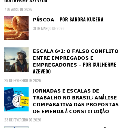
GUILHERME AZEVEDO
7 DE ABRIL DE 2026
𝗣Á𝗦𝗖𝗢𝗔 – POR SANDRA KUCERA
31 DE MARÇO DE 2026
𝗘𝗦𝗖𝗔𝗟𝗔 𝟲×𝟭: 𝗢 𝗙𝗔𝗟𝗦𝗢 𝗖𝗢𝗡𝗙𝗟𝗜𝗧𝗢
𝗘𝗡𝗧𝗥𝗘 𝗘𝗠𝗣𝗥𝗘𝗚𝗔𝗗𝗢𝗦 𝗘
𝗘𝗠𝗣𝗥𝗘𝗚𝗔𝗗𝗢𝗥𝗘𝗦 – POR GUILHERME
AZEVEDO
28 DE FEVEREIRO DE 2026
𝗝𝗢𝗥𝗡𝗔𝗗𝗔𝗦 𝗘 𝗘𝗦𝗖𝗔𝗟𝗔𝗦 𝗗𝗘
𝗧𝗥𝗔𝗕𝗔𝗟𝗛𝗢 𝗡𝗢 𝗕𝗥𝗔𝗦𝗜𝗟: 𝗔𝗡Á𝗟𝗜𝗦𝗘
𝗖𝗢𝗠𝗣𝗔𝗥𝗔𝗧𝗜𝗩𝗔 𝗗𝗔𝗦 𝗣𝗥𝗢𝗣𝗢𝗦𝗧𝗔𝗦
𝗗𝗘 𝗘𝗠𝗘𝗡𝗗𝗔 À 𝗖𝗢𝗡𝗦𝗧𝗜𝗧𝗨𝗜ÇÃ𝗢
23 DE FEVEREIRO DE 2026