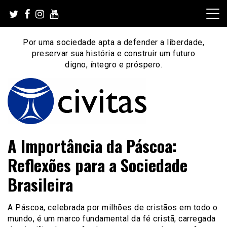
Skip
to
content
Por uma sociedade apta a defender a liberdade,
preservar sua história e construir um futuro
digno, íntegro e próspero.
Por uma sociedade apta a defender a liberdade,
Instituto Civitas
A Importância da Páscoa:
preservar sua história e construir um futuro digno, íntegro
e próspero.
Reflexões para a Sociedade
Brasileira
A Páscoa, celebrada por milhões de cristãos em todo o
mundo, é um marco fundamental da fé cristã, carregada