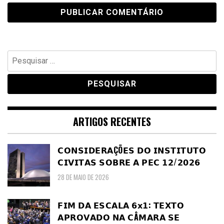
Pesquisar
por:
ARTIGOS RECENTES
𝗖𝗢𝗡𝗦𝗜𝗗𝗘𝗥𝗔ÇÕ𝗘𝗦 𝗗𝗢 𝗜𝗡𝗦𝗧𝗜𝗧𝗨𝗧𝗢
𝗖𝗜𝗩𝗜𝗧𝗔𝗦 𝗦𝗢𝗕𝗥𝗘 𝗔 𝗣𝗘𝗖 𝟭𝟮/𝟮𝟬𝟮𝟲
28 DE MAIO DE 2026
𝗙𝗜𝗠 𝗗𝗔 𝗘𝗦𝗖𝗔𝗟𝗔 𝟲𝘅𝟭: 𝗧𝗘𝗫𝗧𝗢
𝗔𝗣𝗥𝗢𝗩𝗔𝗗𝗢 𝗡𝗔 𝗖Â𝗠𝗔𝗥𝗔 𝗦𝗘