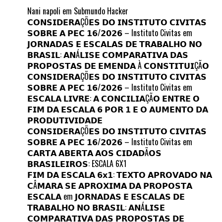
Nani napoli
em
Submundo Hacker
𝗖𝗢𝗡𝗦𝗜𝗗𝗘𝗥𝗔ÇÕ𝗘𝗦 𝗗𝗢 𝗜𝗡𝗦𝗧𝗜𝗧𝗨𝗧𝗢 𝗖𝗜𝗩𝗜𝗧𝗔𝗦
𝗦𝗢𝗕𝗥𝗘 𝗔 𝗣𝗘𝗖 𝟭𝟲/𝟮𝟬𝟮𝟲 – Instituto Civitas
em
𝗝𝗢𝗥𝗡𝗔𝗗𝗔𝗦 𝗘 𝗘𝗦𝗖𝗔𝗟𝗔𝗦 𝗗𝗘 𝗧𝗥𝗔𝗕𝗔𝗟𝗛𝗢 𝗡𝗢
𝗕𝗥𝗔𝗦𝗜𝗟: 𝗔𝗡Á𝗟𝗜𝗦𝗘 𝗖𝗢𝗠𝗣𝗔𝗥𝗔𝗧𝗜𝗩𝗔 𝗗𝗔𝗦
𝗣𝗥𝗢𝗣𝗢𝗦𝗧𝗔𝗦 𝗗𝗘 𝗘𝗠𝗘𝗡𝗗𝗔 À 𝗖𝗢𝗡𝗦𝗧𝗜𝗧𝗨𝗜ÇÃ𝗢
𝗖𝗢𝗡𝗦𝗜𝗗𝗘𝗥𝗔ÇÕ𝗘𝗦 𝗗𝗢 𝗜𝗡𝗦𝗧𝗜𝗧𝗨𝗧𝗢 𝗖𝗜𝗩𝗜𝗧𝗔𝗦
𝗦𝗢𝗕𝗥𝗘 𝗔 𝗣𝗘𝗖 𝟭𝟲/𝟮𝟬𝟮𝟲 – Instituto Civitas
em
𝗘𝗦𝗖𝗔𝗟𝗔 𝗟𝗜𝗩𝗥𝗘: 𝗔 𝗖𝗢𝗡𝗖𝗜𝗟𝗜𝗔ÇÃ𝗢 𝗘𝗡𝗧𝗥𝗘 𝗢
𝗙𝗜𝗠 𝗗𝗔 𝗘𝗦𝗖𝗔𝗟𝗔 𝟲 𝗣𝗢𝗥 𝟭 𝗘 𝗢 𝗔𝗨𝗠𝗘𝗡𝗧𝗢 𝗗𝗔
𝗣𝗥𝗢𝗗𝗨𝗧𝗜𝗩𝗜𝗗𝗔𝗗𝗘
𝗖𝗢𝗡𝗦𝗜𝗗𝗘𝗥𝗔ÇÕ𝗘𝗦 𝗗𝗢 𝗜𝗡𝗦𝗧𝗜𝗧𝗨𝗧𝗢 𝗖𝗜𝗩𝗜𝗧𝗔𝗦
𝗦𝗢𝗕𝗥𝗘 𝗔 𝗣𝗘𝗖 𝟭𝟲/𝟮𝟬𝟮𝟲 – Instituto Civitas
em
𝗖𝗔𝗥𝗧𝗔 𝗔𝗕𝗘𝗥𝗧𝗔 𝗔𝗢𝗦 𝗖𝗜𝗗𝗔𝗗Ã𝗢𝗦
𝗕𝗥𝗔𝗦𝗜𝗟𝗘𝗜𝗥𝗢𝗦: ESCALA 6X1
𝗙𝗜𝗠 𝗗𝗔 𝗘𝗦𝗖𝗔𝗟𝗔 𝟲𝘅𝟭: 𝗧𝗘𝗫𝗧𝗢 𝗔𝗣𝗥𝗢𝗩𝗔𝗗𝗢 𝗡𝗔
𝗖Â𝗠𝗔𝗥𝗔 𝗦𝗘 𝗔𝗣𝗥𝗢𝗫𝗜𝗠𝗔 𝗗𝗔 𝗣𝗥𝗢𝗣𝗢𝗦𝗧𝗔
𝗘𝗦𝗖𝗔𝗟𝗔
em
𝗝𝗢𝗥𝗡𝗔𝗗𝗔𝗦 𝗘 𝗘𝗦𝗖𝗔𝗟𝗔𝗦 𝗗𝗘
𝗧𝗥𝗔𝗕𝗔𝗟𝗛𝗢 𝗡𝗢 𝗕𝗥𝗔𝗦𝗜𝗟: 𝗔𝗡Á𝗟𝗜𝗦𝗘
𝗖𝗢𝗠𝗣𝗔𝗥𝗔𝗧𝗜𝗩𝗔 𝗗𝗔𝗦 𝗣𝗥𝗢𝗣𝗢𝗦𝗧𝗔𝗦 𝗗𝗘