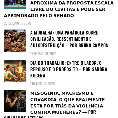
𝗔𝗣𝗥𝗢𝗫𝗜𝗠𝗔 𝗗𝗔 𝗣𝗥𝗢𝗣𝗢𝗦𝗧𝗔 𝗘𝗦𝗖𝗔𝗟𝗔
𝗟𝗜𝗩𝗥𝗘 𝗗𝗢 𝗖𝗜𝗩𝗜𝗧𝗔𝗦 𝗘 𝗣𝗢𝗗𝗘 𝗦𝗘𝗥
𝗔𝗣𝗥𝗜𝗠𝗢𝗥𝗔𝗗𝗢 𝗣𝗘𝗟𝗢 𝗦𝗘𝗡𝗔𝗗𝗢
28 DE MAIO DE 2026
A MURALHA: UMA PARÁBOLA SOBRE
CIVILIZAÇÃO, RESSENTIMENTO E
AUTODESTRUIÇÃO – POR BRUNO CAMPOS
19 DE MAIO DE 2026
DIA DO TRABALHO: ENTRE O LABOR, O
REPOUSO E O PROPÓSITO – POR SANDRA
KUCERA
1 DE MAIO DE 2026
𝗠𝗜𝗦𝗢𝗚𝗜𝗡𝗜𝗔, 𝗠𝗔𝗖𝗛𝗜𝗦𝗠𝗢 𝗘
𝗖𝗢𝗩𝗔𝗥𝗗𝗜𝗔: 𝗢 𝗤𝗨𝗘 𝗥𝗘𝗔𝗟𝗠𝗘𝗡𝗧𝗘
𝗘𝗦𝗧Á 𝗣𝗢𝗥 𝗧𝗥Á𝗦 𝗗𝗔 𝗩𝗜𝗢𝗟Ê𝗡𝗖𝗜𝗔
𝗖𝗢𝗡𝗧𝗥𝗔 𝗠𝗨𝗟𝗛𝗘𝗥𝗘𝗦? — POR