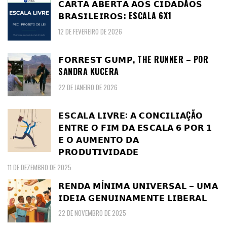
𝗖𝗔𝗥𝗧𝗔 𝗔𝗕𝗘𝗥𝗧𝗔 𝗔𝗢𝗦 𝗖𝗜𝗗𝗔𝗗Ã𝗢𝗦
𝗕𝗥𝗔𝗦𝗜𝗟𝗘𝗜𝗥𝗢𝗦: ESCALA 6X1
12 DE FEVEREIRO DE 2026
𝗙𝗢𝗥𝗥𝗘𝗦𝗧 𝗚𝗨𝗠𝗣, THE RUNNER – POR
SANDRA KUCERA
22 DE JANEIRO DE 2026
𝗘𝗦𝗖𝗔𝗟𝗔 𝗟𝗜𝗩𝗥𝗘: 𝗔 𝗖𝗢𝗡𝗖𝗜𝗟𝗜𝗔ÇÃ𝗢
𝗘𝗡𝗧𝗥𝗘 𝗢 𝗙𝗜𝗠 𝗗𝗔 𝗘𝗦𝗖𝗔𝗟𝗔 𝟲 𝗣𝗢𝗥 𝟭
𝗘 𝗢 𝗔𝗨𝗠𝗘𝗡𝗧𝗢 𝗗𝗔
𝗣𝗥𝗢𝗗𝗨𝗧𝗜𝗩𝗜𝗗𝗔𝗗𝗘
11 DE DEZEMBRO DE 2025
𝗥𝗘𝗡𝗗𝗔 𝗠Í𝗡𝗜𝗠𝗔 𝗨𝗡𝗜𝗩𝗘𝗥𝗦𝗔𝗟 – 𝗨𝗠𝗔
𝗜𝗗𝗘𝗜𝗔 𝗚𝗘𝗡𝗨𝗜𝗡𝗔𝗠𝗘𝗡𝗧𝗘 𝗟𝗜𝗕𝗘𝗥𝗔𝗟
22 DE NOVEMBRO DE 2025