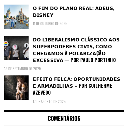
𝗢 𝗙𝗜𝗠 𝗗𝗢 𝗣𝗟𝗔𝗡𝗢 𝗥𝗘𝗔𝗟: 𝗔𝗗𝗘𝗨𝗦,
𝗗𝗜𝗦𝗡𝗘𝗬
11 DE OUTUBRO DE 2025
𝗗𝗢 𝗟𝗜𝗕𝗘𝗥𝗔𝗟𝗜𝗦𝗠𝗢 𝗖𝗟Á𝗦𝗦𝗜𝗖𝗢 𝗔𝗢𝗦
𝗦𝗨𝗣𝗘𝗥𝗣𝗢𝗗𝗘𝗥𝗘𝗦 𝗖𝗜𝗩𝗜𝗦, 𝗖𝗢𝗠𝗢
𝗖𝗛𝗘𝗚𝗔𝗠𝗢𝗦 À 𝗣𝗢𝗟𝗔𝗥𝗜𝗭𝗔ÇÃ𝗢
𝗘𝗫𝗖𝗘𝗦𝗦𝗜𝗩𝗔 ― POR PAULO PORTINHO
19 DE SETEMBRO DE 2025
𝗘𝗙𝗘𝗜𝗧𝗢 𝗙𝗘𝗟𝗖𝗔: 𝗢𝗣𝗢𝗥𝗧𝗨𝗡𝗜𝗗𝗔𝗗𝗘𝗦
𝗘 𝗔𝗥𝗠𝗔𝗗𝗜𝗟𝗛𝗔𝗦 – POR GUILHERME
AZEVEDO
17 DE AGOSTO DE 2025
COMENTÁRIOS