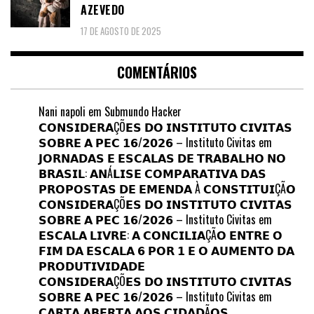
AZEVEDO
17 DE AGOSTO DE 2025
COMENTÁRIOS
Nani napoli
em
Submundo Hacker
𝗖𝗢𝗡𝗦𝗜𝗗𝗘𝗥𝗔ÇÕ𝗘𝗦 𝗗𝗢 𝗜𝗡𝗦𝗧𝗜𝗧𝗨𝗧𝗢 𝗖𝗜𝗩𝗜𝗧𝗔𝗦
𝗦𝗢𝗕𝗥𝗘 𝗔 𝗣𝗘𝗖 𝟭𝟲/𝟮𝟬𝟮𝟲 – Instituto Civitas
em
𝗝𝗢𝗥𝗡𝗔𝗗𝗔𝗦 𝗘 𝗘𝗦𝗖𝗔𝗟𝗔𝗦 𝗗𝗘 𝗧𝗥𝗔𝗕𝗔𝗟𝗛𝗢 𝗡𝗢
𝗕𝗥𝗔𝗦𝗜𝗟: 𝗔𝗡Á𝗟𝗜𝗦𝗘 𝗖𝗢𝗠𝗣𝗔𝗥𝗔𝗧𝗜𝗩𝗔 𝗗𝗔𝗦
𝗣𝗥𝗢𝗣𝗢𝗦𝗧𝗔𝗦 𝗗𝗘 𝗘𝗠𝗘𝗡𝗗𝗔 À 𝗖𝗢𝗡𝗦𝗧𝗜𝗧𝗨𝗜ÇÃ𝗢
𝗖𝗢𝗡𝗦𝗜𝗗𝗘𝗥𝗔ÇÕ𝗘𝗦 𝗗𝗢 𝗜𝗡𝗦𝗧𝗜𝗧𝗨𝗧𝗢 𝗖𝗜𝗩𝗜𝗧𝗔𝗦
𝗦𝗢𝗕𝗥𝗘 𝗔 𝗣𝗘𝗖 𝟭𝟲/𝟮𝟬𝟮𝟲 – Instituto Civitas
em
𝗘𝗦𝗖𝗔𝗟𝗔 𝗟𝗜𝗩𝗥𝗘: 𝗔 𝗖𝗢𝗡𝗖𝗜𝗟𝗜𝗔ÇÃ𝗢 𝗘𝗡𝗧𝗥𝗘 𝗢
𝗙𝗜𝗠 𝗗𝗔 𝗘𝗦𝗖𝗔𝗟𝗔 𝟲 𝗣𝗢𝗥 𝟭 𝗘 𝗢 𝗔𝗨𝗠𝗘𝗡𝗧𝗢 𝗗𝗔
𝗣𝗥𝗢𝗗𝗨𝗧𝗜𝗩𝗜𝗗𝗔𝗗𝗘
𝗖𝗢𝗡𝗦𝗜𝗗𝗘𝗥𝗔ÇÕ𝗘𝗦 𝗗𝗢 𝗜𝗡𝗦𝗧𝗜𝗧𝗨𝗧𝗢 𝗖𝗜𝗩𝗜𝗧𝗔𝗦
𝗦𝗢𝗕𝗥𝗘 𝗔 𝗣𝗘𝗖 𝟭𝟲/𝟮𝟬𝟮𝟲 – Instituto Civitas
em
𝗖𝗔𝗥𝗧𝗔 𝗔𝗕𝗘𝗥𝗧𝗔 𝗔𝗢𝗦 𝗖𝗜𝗗𝗔𝗗Ã𝗢𝗦