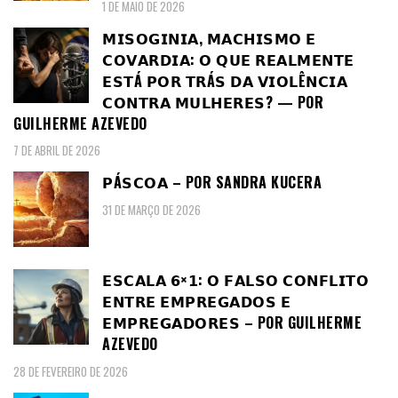
1 DE MAIO DE 2026
𝗠𝗜𝗦𝗢𝗚𝗜𝗡𝗜𝗔, 𝗠𝗔𝗖𝗛𝗜𝗦𝗠𝗢 𝗘
𝗖𝗢𝗩𝗔𝗥𝗗𝗜𝗔: 𝗢 𝗤𝗨𝗘 𝗥𝗘𝗔𝗟𝗠𝗘𝗡𝗧𝗘
𝗘𝗦𝗧Á 𝗣𝗢𝗥 𝗧𝗥Á𝗦 𝗗𝗔 𝗩𝗜𝗢𝗟Ê𝗡𝗖𝗜𝗔
𝗖𝗢𝗡𝗧𝗥𝗔 𝗠𝗨𝗟𝗛𝗘𝗥𝗘𝗦? — POR
GUILHERME AZEVEDO
7 DE ABRIL DE 2026
𝗣Á𝗦𝗖𝗢𝗔 – POR SANDRA KUCERA
31 DE MARÇO DE 2026
𝗘𝗦𝗖𝗔𝗟𝗔 𝟲×𝟭: 𝗢 𝗙𝗔𝗟𝗦𝗢 𝗖𝗢𝗡𝗙𝗟𝗜𝗧𝗢
𝗘𝗡𝗧𝗥𝗘 𝗘𝗠𝗣𝗥𝗘𝗚𝗔𝗗𝗢𝗦 𝗘
𝗘𝗠𝗣𝗥𝗘𝗚𝗔𝗗𝗢𝗥𝗘𝗦 – POR GUILHERME
AZEVEDO
28 DE FEVEREIRO DE 2026