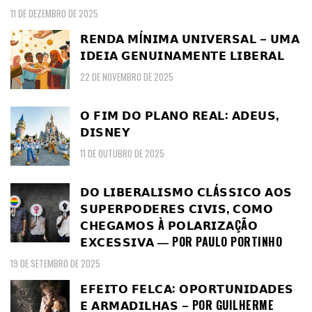
11 DE DEZEMBRO DE 2025
𝗥𝗘𝗡𝗗𝗔 𝗠Í𝗡𝗜𝗠𝗔 𝗨𝗡𝗜𝗩𝗘𝗥𝗦𝗔𝗟 – 𝗨𝗠𝗔
𝗜𝗗𝗘𝗜𝗔 𝗚𝗘𝗡𝗨𝗜𝗡𝗔𝗠𝗘𝗡𝗧𝗘 𝗟𝗜𝗕𝗘𝗥𝗔𝗟
22 DE NOVEMBRO DE 2025
𝗢 𝗙𝗜𝗠 𝗗𝗢 𝗣𝗟𝗔𝗡𝗢 𝗥𝗘𝗔𝗟: 𝗔𝗗𝗘𝗨𝗦,
𝗗𝗜𝗦𝗡𝗘𝗬
11 DE OUTUBRO DE 2025
𝗗𝗢 𝗟𝗜𝗕𝗘𝗥𝗔𝗟𝗜𝗦𝗠𝗢 𝗖𝗟Á𝗦𝗦𝗜𝗖𝗢 𝗔𝗢𝗦
𝗦𝗨𝗣𝗘𝗥𝗣𝗢𝗗𝗘𝗥𝗘𝗦 𝗖𝗜𝗩𝗜𝗦, 𝗖𝗢𝗠𝗢
𝗖𝗛𝗘𝗚𝗔𝗠𝗢𝗦 À 𝗣𝗢𝗟𝗔𝗥𝗜𝗭𝗔ÇÃ𝗢
𝗘𝗫𝗖𝗘𝗦𝗦𝗜𝗩𝗔 ― POR PAULO PORTINHO
19 DE SETEMBRO DE 2025
𝗘𝗙𝗘𝗜𝗧𝗢 𝗙𝗘𝗟𝗖𝗔: 𝗢𝗣𝗢𝗥𝗧𝗨𝗡𝗜𝗗𝗔𝗗𝗘𝗦
𝗘 𝗔𝗥𝗠𝗔𝗗𝗜𝗟𝗛𝗔𝗦 – POR GUILHERME