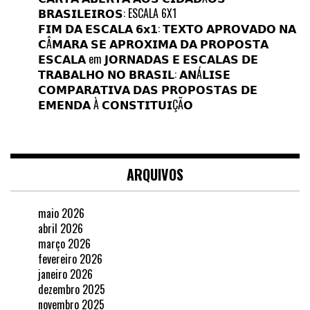
𝗕𝗥𝗔𝗦𝗜𝗟𝗘𝗜𝗥𝗢𝗦: ESCALA 6X1
𝗙𝗜𝗠 𝗗𝗔 𝗘𝗦𝗖𝗔𝗟𝗔 𝟲𝘅𝟭: 𝗧𝗘𝗫𝗧𝗢 𝗔𝗣𝗥𝗢𝗩𝗔𝗗𝗢 𝗡𝗔
𝗖Â𝗠𝗔𝗥𝗔 𝗦𝗘 𝗔𝗣𝗥𝗢𝗫𝗜𝗠𝗔 𝗗𝗔 𝗣𝗥𝗢𝗣𝗢𝗦𝗧𝗔
𝗘𝗦𝗖𝗔𝗟𝗔
em
𝗝𝗢𝗥𝗡𝗔𝗗𝗔𝗦 𝗘 𝗘𝗦𝗖𝗔𝗟𝗔𝗦 𝗗𝗘
𝗧𝗥𝗔𝗕𝗔𝗟𝗛𝗢 𝗡𝗢 𝗕𝗥𝗔𝗦𝗜𝗟: 𝗔𝗡Á𝗟𝗜𝗦𝗘
𝗖𝗢𝗠𝗣𝗔𝗥𝗔𝗧𝗜𝗩𝗔 𝗗𝗔𝗦 𝗣𝗥𝗢𝗣𝗢𝗦𝗧𝗔𝗦 𝗗𝗘
𝗘𝗠𝗘𝗡𝗗𝗔 À 𝗖𝗢𝗡𝗦𝗧𝗜𝗧𝗨𝗜ÇÃ𝗢
ARQUIVOS
maio 2026
abril 2026
março 2026
fevereiro 2026
janeiro 2026
dezembro 2025
novembro 2025