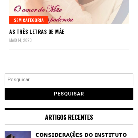
SEM CATEGORIA
AS TRÊS LETRAS DE MÃE
MAIO 14, 2023
Pesquisar
por:
ARTIGOS RECENTES
𝗖𝗢𝗡𝗦𝗜𝗗𝗘𝗥𝗔ÇÕ𝗘𝗦 𝗗𝗢 𝗜𝗡𝗦𝗧𝗜𝗧𝗨𝗧𝗢