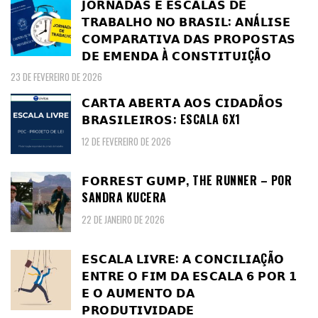
𝗝𝗢𝗥𝗡𝗔𝗗𝗔𝗦 𝗘 𝗘𝗦𝗖𝗔𝗟𝗔𝗦 𝗗𝗘
𝗧𝗥𝗔𝗕𝗔𝗟𝗛𝗢 𝗡𝗢 𝗕𝗥𝗔𝗦𝗜𝗟: 𝗔𝗡Á𝗟𝗜𝗦𝗘
𝗖𝗢𝗠𝗣𝗔𝗥𝗔𝗧𝗜𝗩𝗔 𝗗𝗔𝗦 𝗣𝗥𝗢𝗣𝗢𝗦𝗧𝗔𝗦
𝗗𝗘 𝗘𝗠𝗘𝗡𝗗𝗔 À 𝗖𝗢𝗡𝗦𝗧𝗜𝗧𝗨𝗜ÇÃ𝗢
23 DE FEVEREIRO DE 2026
𝗖𝗔𝗥𝗧𝗔 𝗔𝗕𝗘𝗥𝗧𝗔 𝗔𝗢𝗦 𝗖𝗜𝗗𝗔𝗗Ã𝗢𝗦
𝗕𝗥𝗔𝗦𝗜𝗟𝗘𝗜𝗥𝗢𝗦: ESCALA 6X1
12 DE FEVEREIRO DE 2026
𝗙𝗢𝗥𝗥𝗘𝗦𝗧 𝗚𝗨𝗠𝗣, THE RUNNER – POR
SANDRA KUCERA
22 DE JANEIRO DE 2026
𝗘𝗦𝗖𝗔𝗟𝗔 𝗟𝗜𝗩𝗥𝗘: 𝗔 𝗖𝗢𝗡𝗖𝗜𝗟𝗜𝗔ÇÃ𝗢
𝗘𝗡𝗧𝗥𝗘 𝗢 𝗙𝗜𝗠 𝗗𝗔 𝗘𝗦𝗖𝗔𝗟𝗔 𝟲 𝗣𝗢𝗥 𝟭
𝗘 𝗢 𝗔𝗨𝗠𝗘𝗡𝗧𝗢 𝗗𝗔
𝗣𝗥𝗢𝗗𝗨𝗧𝗜𝗩𝗜𝗗𝗔𝗗𝗘