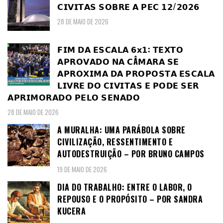
𝗖𝗜𝗩𝗜𝗧𝗔𝗦 𝗦𝗢𝗕𝗥𝗘 𝗔 𝗣𝗘𝗖 𝟭𝟮/𝟮𝟬𝟮𝟲
28 DE MAIO DE 2026
𝗙𝗜𝗠 𝗗𝗔 𝗘𝗦𝗖𝗔𝗟𝗔 𝟲𝘅𝟭: 𝗧𝗘𝗫𝗧𝗢
𝗔𝗣𝗥𝗢𝗩𝗔𝗗𝗢 𝗡𝗔 𝗖Â𝗠𝗔𝗥𝗔 𝗦𝗘
𝗔𝗣𝗥𝗢𝗫𝗜𝗠𝗔 𝗗𝗔 𝗣𝗥𝗢𝗣𝗢𝗦𝗧𝗔 𝗘𝗦𝗖𝗔𝗟𝗔
𝗟𝗜𝗩𝗥𝗘 𝗗𝗢 𝗖𝗜𝗩𝗜𝗧𝗔𝗦 𝗘 𝗣𝗢𝗗𝗘 𝗦𝗘𝗥
𝗔𝗣𝗥𝗜𝗠𝗢𝗥𝗔𝗗𝗢 𝗣𝗘𝗟𝗢 𝗦𝗘𝗡𝗔𝗗𝗢
28 DE MAIO DE 2026
A MURALHA: UMA PARÁBOLA SOBRE
CIVILIZAÇÃO, RESSENTIMENTO E
AUTODESTRUIÇÃO – POR BRUNO CAMPOS
19 DE MAIO DE 2026
DIA DO TRABALHO: ENTRE O LABOR, O
REPOUSO E O PROPÓSITO – POR SANDRA
KUCERA