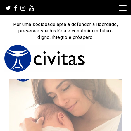
Skip
to
content
Por uma sociedade apta a defender a liberdade,
preservar sua história e construir um futuro
digno, íntegro e próspero.
Por uma sociedade apta a defender a liberdade,
Instituto Civitas
preservar sua história e construir um futuro digno, íntegro
e próspero.