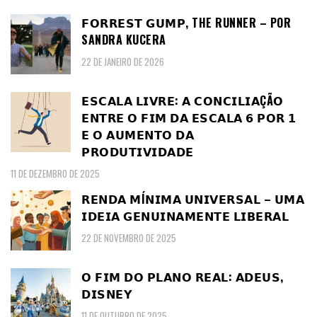
𝗙𝗢𝗥𝗥𝗘𝗦𝗧 𝗚𝗨𝗠𝗣, THE RUNNER – POR
SANDRA KUCERA
22 DE JANEIRO DE 2026
𝗘𝗦𝗖𝗔𝗟𝗔 𝗟𝗜𝗩𝗥𝗘: 𝗔 𝗖𝗢𝗡𝗖𝗜𝗟𝗜𝗔ÇÃ𝗢
𝗘𝗡𝗧𝗥𝗘 𝗢 𝗙𝗜𝗠 𝗗𝗔 𝗘𝗦𝗖𝗔𝗟𝗔 𝟲 𝗣𝗢𝗥 𝟭
𝗘 𝗢 𝗔𝗨𝗠𝗘𝗡𝗧𝗢 𝗗𝗔
𝗣𝗥𝗢𝗗𝗨𝗧𝗜𝗩𝗜𝗗𝗔𝗗𝗘
11 DE DEZEMBRO DE 2025
𝗥𝗘𝗡𝗗𝗔 𝗠Í𝗡𝗜𝗠𝗔 𝗨𝗡𝗜𝗩𝗘𝗥𝗦𝗔𝗟 – 𝗨𝗠𝗔
𝗜𝗗𝗘𝗜𝗔 𝗚𝗘𝗡𝗨𝗜𝗡𝗔𝗠𝗘𝗡𝗧𝗘 𝗟𝗜𝗕𝗘𝗥𝗔𝗟
22 DE NOVEMBRO DE 2025
𝗢 𝗙𝗜𝗠 𝗗𝗢 𝗣𝗟𝗔𝗡𝗢 𝗥𝗘𝗔𝗟: 𝗔𝗗𝗘𝗨𝗦,
𝗗𝗜𝗦𝗡𝗘𝗬
11 DE OUTUBRO DE 2025