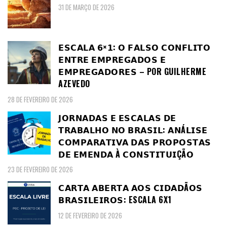
31 DE MARÇO DE 2026
𝗘𝗦𝗖𝗔𝗟𝗔 𝟲×𝟭: 𝗢 𝗙𝗔𝗟𝗦𝗢 𝗖𝗢𝗡𝗙𝗟𝗜𝗧𝗢
𝗘𝗡𝗧𝗥𝗘 𝗘𝗠𝗣𝗥𝗘𝗚𝗔𝗗𝗢𝗦 𝗘
𝗘𝗠𝗣𝗥𝗘𝗚𝗔𝗗𝗢𝗥𝗘𝗦 – POR GUILHERME
AZEVEDO
28 DE FEVEREIRO DE 2026
𝗝𝗢𝗥𝗡𝗔𝗗𝗔𝗦 𝗘 𝗘𝗦𝗖𝗔𝗟𝗔𝗦 𝗗𝗘
𝗧𝗥𝗔𝗕𝗔𝗟𝗛𝗢 𝗡𝗢 𝗕𝗥𝗔𝗦𝗜𝗟: 𝗔𝗡Á𝗟𝗜𝗦𝗘
𝗖𝗢𝗠𝗣𝗔𝗥𝗔𝗧𝗜𝗩𝗔 𝗗𝗔𝗦 𝗣𝗥𝗢𝗣𝗢𝗦𝗧𝗔𝗦
𝗗𝗘 𝗘𝗠𝗘𝗡𝗗𝗔 À 𝗖𝗢𝗡𝗦𝗧𝗜𝗧𝗨𝗜ÇÃ𝗢
23 DE FEVEREIRO DE 2026
𝗖𝗔𝗥𝗧𝗔 𝗔𝗕𝗘𝗥𝗧𝗔 𝗔𝗢𝗦 𝗖𝗜𝗗𝗔𝗗Ã𝗢𝗦
𝗕𝗥𝗔𝗦𝗜𝗟𝗘𝗜𝗥𝗢𝗦: ESCALA 6X1
12 DE FEVEREIRO DE 2026