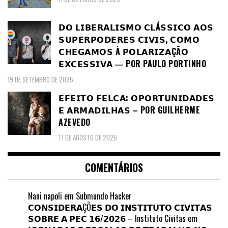
𝗗𝗢 𝗟𝗜𝗕𝗘𝗥𝗔𝗟𝗜𝗦𝗠𝗢 𝗖𝗟Á𝗦𝗦𝗜𝗖𝗢 𝗔𝗢𝗦
𝗦𝗨𝗣𝗘𝗥𝗣𝗢𝗗𝗘𝗥𝗘𝗦 𝗖𝗜𝗩𝗜𝗦, 𝗖𝗢𝗠𝗢
𝗖𝗛𝗘𝗚𝗔𝗠𝗢𝗦 À 𝗣𝗢𝗟𝗔𝗥𝗜𝗭𝗔ÇÃ𝗢
𝗘𝗫𝗖𝗘𝗦𝗦𝗜𝗩𝗔 ― POR PAULO PORTINHO
19 DE SETEMBRO DE 2025
𝗘𝗙𝗘𝗜𝗧𝗢 𝗙𝗘𝗟𝗖𝗔: 𝗢𝗣𝗢𝗥𝗧𝗨𝗡𝗜𝗗𝗔𝗗𝗘𝗦
𝗘 𝗔𝗥𝗠𝗔𝗗𝗜𝗟𝗛𝗔𝗦 – POR GUILHERME
AZEVEDO
17 DE AGOSTO DE 2025
COMENTÁRIOS
Nani napoli
em
Submundo Hacker
𝗖𝗢𝗡𝗦𝗜𝗗𝗘𝗥𝗔ÇÕ𝗘𝗦 𝗗𝗢 𝗜𝗡𝗦𝗧𝗜𝗧𝗨𝗧𝗢 𝗖𝗜𝗩𝗜𝗧𝗔𝗦
𝗦𝗢𝗕𝗥𝗘 𝗔 𝗣𝗘𝗖 𝟭𝟲/𝟮𝟬𝟮𝟲 – Instituto Civitas
em