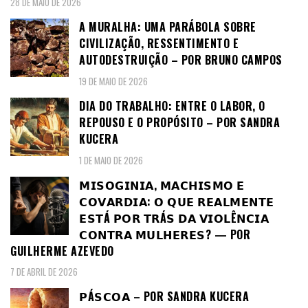
28 DE MAIO DE 2026
A MURALHA: UMA PARÁBOLA SOBRE
CIVILIZAÇÃO, RESSENTIMENTO E
AUTODESTRUIÇÃO – POR BRUNO CAMPOS
19 DE MAIO DE 2026
DIA DO TRABALHO: ENTRE O LABOR, O
REPOUSO E O PROPÓSITO – POR SANDRA
KUCERA
1 DE MAIO DE 2026
𝗠𝗜𝗦𝗢𝗚𝗜𝗡𝗜𝗔, 𝗠𝗔𝗖𝗛𝗜𝗦𝗠𝗢 𝗘
𝗖𝗢𝗩𝗔𝗥𝗗𝗜𝗔: 𝗢 𝗤𝗨𝗘 𝗥𝗘𝗔𝗟𝗠𝗘𝗡𝗧𝗘
𝗘𝗦𝗧Á 𝗣𝗢𝗥 𝗧𝗥Á𝗦 𝗗𝗔 𝗩𝗜𝗢𝗟Ê𝗡𝗖𝗜𝗔
𝗖𝗢𝗡𝗧𝗥𝗔 𝗠𝗨𝗟𝗛𝗘𝗥𝗘𝗦? — POR
GUILHERME AZEVEDO
7 DE ABRIL DE 2026
𝗣Á𝗦𝗖𝗢𝗔 – POR SANDRA KUCERA