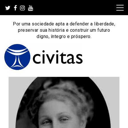
Skip
to
content
Por uma sociedade apta a defender a liberdade,
preservar sua história e construir um futuro
digno, íntegro e próspero.
Por uma sociedade apta a defender a liberdade,
Instituto Civitas
preservar sua história e construir um futuro digno, íntegro
e próspero.