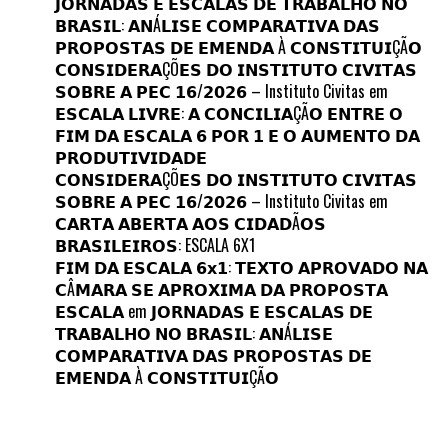
𝗝𝗢𝗥𝗡𝗔𝗗𝗔𝗦 𝗘 𝗘𝗦𝗖𝗔𝗟𝗔𝗦 𝗗𝗘 𝗧𝗥𝗔𝗕𝗔𝗟𝗛𝗢 𝗡𝗢
𝗕𝗥𝗔𝗦𝗜𝗟: 𝗔𝗡Á𝗟𝗜𝗦𝗘 𝗖𝗢𝗠𝗣𝗔𝗥𝗔𝗧𝗜𝗩𝗔 𝗗𝗔𝗦
𝗣𝗥𝗢𝗣𝗢𝗦𝗧𝗔𝗦 𝗗𝗘 𝗘𝗠𝗘𝗡𝗗𝗔 À 𝗖𝗢𝗡𝗦𝗧𝗜𝗧𝗨𝗜ÇÃ𝗢
𝗖𝗢𝗡𝗦𝗜𝗗𝗘𝗥𝗔ÇÕ𝗘𝗦 𝗗𝗢 𝗜𝗡𝗦𝗧𝗜𝗧𝗨𝗧𝗢 𝗖𝗜𝗩𝗜𝗧𝗔𝗦
𝗦𝗢𝗕𝗥𝗘 𝗔 𝗣𝗘𝗖 𝟭𝟲/𝟮𝟬𝟮𝟲 – Instituto Civitas
em
𝗘𝗦𝗖𝗔𝗟𝗔 𝗟𝗜𝗩𝗥𝗘: 𝗔 𝗖𝗢𝗡𝗖𝗜𝗟𝗜𝗔ÇÃ𝗢 𝗘𝗡𝗧𝗥𝗘 𝗢
𝗙𝗜𝗠 𝗗𝗔 𝗘𝗦𝗖𝗔𝗟𝗔 𝟲 𝗣𝗢𝗥 𝟭 𝗘 𝗢 𝗔𝗨𝗠𝗘𝗡𝗧𝗢 𝗗𝗔
𝗣𝗥𝗢𝗗𝗨𝗧𝗜𝗩𝗜𝗗𝗔𝗗𝗘
𝗖𝗢𝗡𝗦𝗜𝗗𝗘𝗥𝗔ÇÕ𝗘𝗦 𝗗𝗢 𝗜𝗡𝗦𝗧𝗜𝗧𝗨𝗧𝗢 𝗖𝗜𝗩𝗜𝗧𝗔𝗦
𝗦𝗢𝗕𝗥𝗘 𝗔 𝗣𝗘𝗖 𝟭𝟲/𝟮𝟬𝟮𝟲 – Instituto Civitas
em
𝗖𝗔𝗥𝗧𝗔 𝗔𝗕𝗘𝗥𝗧𝗔 𝗔𝗢𝗦 𝗖𝗜𝗗𝗔𝗗Ã𝗢𝗦
𝗕𝗥𝗔𝗦𝗜𝗟𝗘𝗜𝗥𝗢𝗦: ESCALA 6X1
𝗙𝗜𝗠 𝗗𝗔 𝗘𝗦𝗖𝗔𝗟𝗔 𝟲𝘅𝟭: 𝗧𝗘𝗫𝗧𝗢 𝗔𝗣𝗥𝗢𝗩𝗔𝗗𝗢 𝗡𝗔
𝗖Â𝗠𝗔𝗥𝗔 𝗦𝗘 𝗔𝗣𝗥𝗢𝗫𝗜𝗠𝗔 𝗗𝗔 𝗣𝗥𝗢𝗣𝗢𝗦𝗧𝗔
𝗘𝗦𝗖𝗔𝗟𝗔
em
𝗝𝗢𝗥𝗡𝗔𝗗𝗔𝗦 𝗘 𝗘𝗦𝗖𝗔𝗟𝗔𝗦 𝗗𝗘
𝗧𝗥𝗔𝗕𝗔𝗟𝗛𝗢 𝗡𝗢 𝗕𝗥𝗔𝗦𝗜𝗟: 𝗔𝗡Á𝗟𝗜𝗦𝗘
𝗖𝗢𝗠𝗣𝗔𝗥𝗔𝗧𝗜𝗩𝗔 𝗗𝗔𝗦 𝗣𝗥𝗢𝗣𝗢𝗦𝗧𝗔𝗦 𝗗𝗘
𝗘𝗠𝗘𝗡𝗗𝗔 À 𝗖𝗢𝗡𝗦𝗧𝗜𝗧𝗨𝗜ÇÃ𝗢