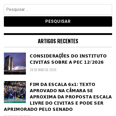
Pesquisar
por:
ARTIGOS RECENTES
𝗖𝗢𝗡𝗦𝗜𝗗𝗘𝗥𝗔ÇÕ𝗘𝗦 𝗗𝗢 𝗜𝗡𝗦𝗧𝗜𝗧𝗨𝗧𝗢
𝗖𝗜𝗩𝗜𝗧𝗔𝗦 𝗦𝗢𝗕𝗥𝗘 𝗔 𝗣𝗘𝗖 𝟭𝟮/𝟮𝟬𝟮𝟲
28 DE MAIO DE 2026
𝗙𝗜𝗠 𝗗𝗔 𝗘𝗦𝗖𝗔𝗟𝗔 𝟲𝘅𝟭: 𝗧𝗘𝗫𝗧𝗢
𝗔𝗣𝗥𝗢𝗩𝗔𝗗𝗢 𝗡𝗔 𝗖Â𝗠𝗔𝗥𝗔 𝗦𝗘
𝗔𝗣𝗥𝗢𝗫𝗜𝗠𝗔 𝗗𝗔 𝗣𝗥𝗢𝗣𝗢𝗦𝗧𝗔 𝗘𝗦𝗖𝗔𝗟𝗔
𝗟𝗜𝗩𝗥𝗘 𝗗𝗢 𝗖𝗜𝗩𝗜𝗧𝗔𝗦 𝗘 𝗣𝗢𝗗𝗘 𝗦𝗘𝗥
𝗔𝗣𝗥𝗜𝗠𝗢𝗥𝗔𝗗𝗢 𝗣𝗘𝗟𝗢 𝗦𝗘𝗡𝗔𝗗𝗢