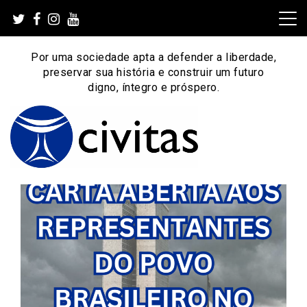
Skip
to
content
Por uma sociedade apta a defender a liberdade,
preservar sua história e construir um futuro
digno, íntegro e próspero.
Por uma sociedade apta a defender a liberdade,
Instituto Civitas
preservar sua história e construir um futuro digno, íntegro
e próspero.