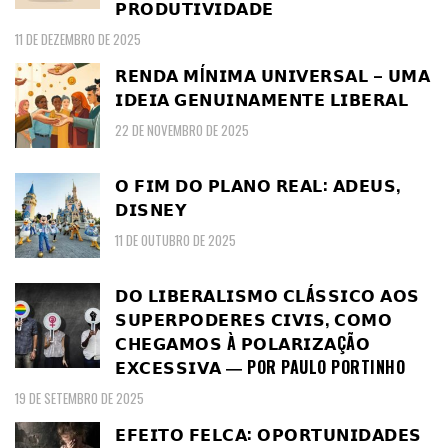
𝗣𝗥𝗢𝗗𝗨𝗧𝗜𝗩𝗜𝗗𝗔𝗗𝗘
11 DE DEZEMBRO DE 2025
𝗥𝗘𝗡𝗗𝗔 𝗠Í𝗡𝗜𝗠𝗔 𝗨𝗡𝗜𝗩𝗘𝗥𝗦𝗔𝗟 – 𝗨𝗠𝗔
𝗜𝗗𝗘𝗜𝗔 𝗚𝗘𝗡𝗨𝗜𝗡𝗔𝗠𝗘𝗡𝗧𝗘 𝗟𝗜𝗕𝗘𝗥𝗔𝗟
22 DE NOVEMBRO DE 2025
𝗢 𝗙𝗜𝗠 𝗗𝗢 𝗣𝗟𝗔𝗡𝗢 𝗥𝗘𝗔𝗟: 𝗔𝗗𝗘𝗨𝗦,
𝗗𝗜𝗦𝗡𝗘𝗬
11 DE OUTUBRO DE 2025
𝗗𝗢 𝗟𝗜𝗕𝗘𝗥𝗔𝗟𝗜𝗦𝗠𝗢 𝗖𝗟Á𝗦𝗦𝗜𝗖𝗢 𝗔𝗢𝗦
𝗦𝗨𝗣𝗘𝗥𝗣𝗢𝗗𝗘𝗥𝗘𝗦 𝗖𝗜𝗩𝗜𝗦, 𝗖𝗢𝗠𝗢
𝗖𝗛𝗘𝗚𝗔𝗠𝗢𝗦 À 𝗣𝗢𝗟𝗔𝗥𝗜𝗭𝗔ÇÃ𝗢
𝗘𝗫𝗖𝗘𝗦𝗦𝗜𝗩𝗔 ― POR PAULO PORTINHO
19 DE SETEMBRO DE 2025
𝗘𝗙𝗘𝗜𝗧𝗢 𝗙𝗘𝗟𝗖𝗔: 𝗢𝗣𝗢𝗥𝗧𝗨𝗡𝗜𝗗𝗔𝗗𝗘𝗦