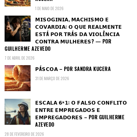
1 DE MAIO DE 2026
𝗠𝗜𝗦𝗢𝗚𝗜𝗡𝗜𝗔, 𝗠𝗔𝗖𝗛𝗜𝗦𝗠𝗢 𝗘
𝗖𝗢𝗩𝗔𝗥𝗗𝗜𝗔: 𝗢 𝗤𝗨𝗘 𝗥𝗘𝗔𝗟𝗠𝗘𝗡𝗧𝗘
𝗘𝗦𝗧Á 𝗣𝗢𝗥 𝗧𝗥Á𝗦 𝗗𝗔 𝗩𝗜𝗢𝗟Ê𝗡𝗖𝗜𝗔
𝗖𝗢𝗡𝗧𝗥𝗔 𝗠𝗨𝗟𝗛𝗘𝗥𝗘𝗦? — POR
GUILHERME AZEVEDO
7 DE ABRIL DE 2026
𝗣Á𝗦𝗖𝗢𝗔 – POR SANDRA KUCERA
31 DE MARÇO DE 2026
𝗘𝗦𝗖𝗔𝗟𝗔 𝟲×𝟭: 𝗢 𝗙𝗔𝗟𝗦𝗢 𝗖𝗢𝗡𝗙𝗟𝗜𝗧𝗢
𝗘𝗡𝗧𝗥𝗘 𝗘𝗠𝗣𝗥𝗘𝗚𝗔𝗗𝗢𝗦 𝗘
𝗘𝗠𝗣𝗥𝗘𝗚𝗔𝗗𝗢𝗥𝗘𝗦 – POR GUILHERME
AZEVEDO
28 DE FEVEREIRO DE 2026