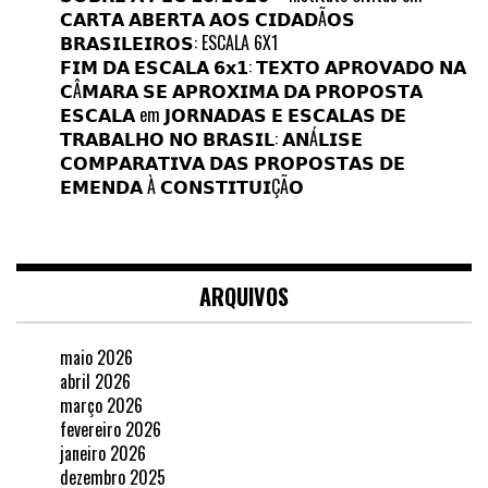
𝗖𝗔𝗥𝗧𝗔 𝗔𝗕𝗘𝗥𝗧𝗔 𝗔𝗢𝗦 𝗖𝗜𝗗𝗔𝗗Ã𝗢𝗦
𝗕𝗥𝗔𝗦𝗜𝗟𝗘𝗜𝗥𝗢𝗦: ESCALA 6X1
𝗙𝗜𝗠 𝗗𝗔 𝗘𝗦𝗖𝗔𝗟𝗔 𝟲𝘅𝟭: 𝗧𝗘𝗫𝗧𝗢 𝗔𝗣𝗥𝗢𝗩𝗔𝗗𝗢 𝗡𝗔
𝗖Â𝗠𝗔𝗥𝗔 𝗦𝗘 𝗔𝗣𝗥𝗢𝗫𝗜𝗠𝗔 𝗗𝗔 𝗣𝗥𝗢𝗣𝗢𝗦𝗧𝗔
𝗘𝗦𝗖𝗔𝗟𝗔
em
𝗝𝗢𝗥𝗡𝗔𝗗𝗔𝗦 𝗘 𝗘𝗦𝗖𝗔𝗟𝗔𝗦 𝗗𝗘
𝗧𝗥𝗔𝗕𝗔𝗟𝗛𝗢 𝗡𝗢 𝗕𝗥𝗔𝗦𝗜𝗟: 𝗔𝗡Á𝗟𝗜𝗦𝗘
𝗖𝗢𝗠𝗣𝗔𝗥𝗔𝗧𝗜𝗩𝗔 𝗗𝗔𝗦 𝗣𝗥𝗢𝗣𝗢𝗦𝗧𝗔𝗦 𝗗𝗘
𝗘𝗠𝗘𝗡𝗗𝗔 À 𝗖𝗢𝗡𝗦𝗧𝗜𝗧𝗨𝗜ÇÃ𝗢
ARQUIVOS
maio 2026
abril 2026
março 2026
fevereiro 2026
janeiro 2026
dezembro 2025