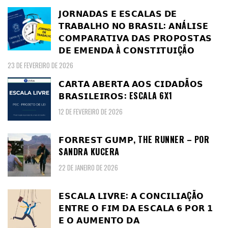
𝗝𝗢𝗥𝗡𝗔𝗗𝗔𝗦 𝗘 𝗘𝗦𝗖𝗔𝗟𝗔𝗦 𝗗𝗘
𝗧𝗥𝗔𝗕𝗔𝗟𝗛𝗢 𝗡𝗢 𝗕𝗥𝗔𝗦𝗜𝗟: 𝗔𝗡Á𝗟𝗜𝗦𝗘
𝗖𝗢𝗠𝗣𝗔𝗥𝗔𝗧𝗜𝗩𝗔 𝗗𝗔𝗦 𝗣𝗥𝗢𝗣𝗢𝗦𝗧𝗔𝗦
𝗗𝗘 𝗘𝗠𝗘𝗡𝗗𝗔 À 𝗖𝗢𝗡𝗦𝗧𝗜𝗧𝗨𝗜ÇÃ𝗢
23 DE FEVEREIRO DE 2026
𝗖𝗔𝗥𝗧𝗔 𝗔𝗕𝗘𝗥𝗧𝗔 𝗔𝗢𝗦 𝗖𝗜𝗗𝗔𝗗Ã𝗢𝗦
𝗕𝗥𝗔𝗦𝗜𝗟𝗘𝗜𝗥𝗢𝗦: ESCALA 6X1
12 DE FEVEREIRO DE 2026
𝗙𝗢𝗥𝗥𝗘𝗦𝗧 𝗚𝗨𝗠𝗣, THE RUNNER – POR
SANDRA KUCERA
22 DE JANEIRO DE 2026
𝗘𝗦𝗖𝗔𝗟𝗔 𝗟𝗜𝗩𝗥𝗘: 𝗔 𝗖𝗢𝗡𝗖𝗜𝗟𝗜𝗔ÇÃ𝗢
𝗘𝗡𝗧𝗥𝗘 𝗢 𝗙𝗜𝗠 𝗗𝗔 𝗘𝗦𝗖𝗔𝗟𝗔 𝟲 𝗣𝗢𝗥 𝟭
𝗘 𝗢 𝗔𝗨𝗠𝗘𝗡𝗧𝗢 𝗗𝗔