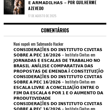
𝗘 𝗔𝗥𝗠𝗔𝗗𝗜𝗟𝗛𝗔𝗦 – POR GUILHERME
AZEVEDO
17 DE AGOSTO DE 2025
COMENTÁRIOS
Nani napoli
em
Submundo Hacker
𝗖𝗢𝗡𝗦𝗜𝗗𝗘𝗥𝗔ÇÕ𝗘𝗦 𝗗𝗢 𝗜𝗡𝗦𝗧𝗜𝗧𝗨𝗧𝗢 𝗖𝗜𝗩𝗜𝗧𝗔𝗦
𝗦𝗢𝗕𝗥𝗘 𝗔 𝗣𝗘𝗖 𝟭𝟲/𝟮𝟬𝟮𝟲 – Instituto Civitas
em
𝗝𝗢𝗥𝗡𝗔𝗗𝗔𝗦 𝗘 𝗘𝗦𝗖𝗔𝗟𝗔𝗦 𝗗𝗘 𝗧𝗥𝗔𝗕𝗔𝗟𝗛𝗢 𝗡𝗢
𝗕𝗥𝗔𝗦𝗜𝗟: 𝗔𝗡Á𝗟𝗜𝗦𝗘 𝗖𝗢𝗠𝗣𝗔𝗥𝗔𝗧𝗜𝗩𝗔 𝗗𝗔𝗦
𝗣𝗥𝗢𝗣𝗢𝗦𝗧𝗔𝗦 𝗗𝗘 𝗘𝗠𝗘𝗡𝗗𝗔 À 𝗖𝗢𝗡𝗦𝗧𝗜𝗧𝗨𝗜ÇÃ𝗢
𝗖𝗢𝗡𝗦𝗜𝗗𝗘𝗥𝗔ÇÕ𝗘𝗦 𝗗𝗢 𝗜𝗡𝗦𝗧𝗜𝗧𝗨𝗧𝗢 𝗖𝗜𝗩𝗜𝗧𝗔𝗦
𝗦𝗢𝗕𝗥𝗘 𝗔 𝗣𝗘𝗖 𝟭𝟲/𝟮𝟬𝟮𝟲 – Instituto Civitas
em
𝗘𝗦𝗖𝗔𝗟𝗔 𝗟𝗜𝗩𝗥𝗘: 𝗔 𝗖𝗢𝗡𝗖𝗜𝗟𝗜𝗔ÇÃ𝗢 𝗘𝗡𝗧𝗥𝗘 𝗢
𝗙𝗜𝗠 𝗗𝗔 𝗘𝗦𝗖𝗔𝗟𝗔 𝟲 𝗣𝗢𝗥 𝟭 𝗘 𝗢 𝗔𝗨𝗠𝗘𝗡𝗧𝗢 𝗗𝗔
𝗣𝗥𝗢𝗗𝗨𝗧𝗜𝗩𝗜𝗗𝗔𝗗𝗘
𝗖𝗢𝗡𝗦𝗜𝗗𝗘𝗥𝗔ÇÕ𝗘𝗦 𝗗𝗢 𝗜𝗡𝗦𝗧𝗜𝗧𝗨𝗧𝗢 𝗖𝗜𝗩𝗜𝗧𝗔𝗦
𝗦𝗢𝗕𝗥𝗘 𝗔 𝗣𝗘𝗖 𝟭𝟲/𝟮𝟬𝟮𝟲 – Instituto Civitas
em