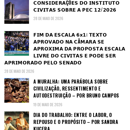
𝗖𝗢𝗡𝗦𝗜𝗗𝗘𝗥𝗔ÇÕ𝗘𝗦 𝗗𝗢 𝗜𝗡𝗦𝗧𝗜𝗧𝗨𝗧𝗢
𝗖𝗜𝗩𝗜𝗧𝗔𝗦 𝗦𝗢𝗕𝗥𝗘 𝗔 𝗣𝗘𝗖 𝟭𝟮/𝟮𝟬𝟮𝟲
28 DE MAIO DE 2026
𝗙𝗜𝗠 𝗗𝗔 𝗘𝗦𝗖𝗔𝗟𝗔 𝟲𝘅𝟭: 𝗧𝗘𝗫𝗧𝗢
𝗔𝗣𝗥𝗢𝗩𝗔𝗗𝗢 𝗡𝗔 𝗖Â𝗠𝗔𝗥𝗔 𝗦𝗘
𝗔𝗣𝗥𝗢𝗫𝗜𝗠𝗔 𝗗𝗔 𝗣𝗥𝗢𝗣𝗢𝗦𝗧𝗔 𝗘𝗦𝗖𝗔𝗟𝗔
𝗟𝗜𝗩𝗥𝗘 𝗗𝗢 𝗖𝗜𝗩𝗜𝗧𝗔𝗦 𝗘 𝗣𝗢𝗗𝗘 𝗦𝗘𝗥
𝗔𝗣𝗥𝗜𝗠𝗢𝗥𝗔𝗗𝗢 𝗣𝗘𝗟𝗢 𝗦𝗘𝗡𝗔𝗗𝗢
28 DE MAIO DE 2026
A MURALHA: UMA PARÁBOLA SOBRE
CIVILIZAÇÃO, RESSENTIMENTO E
AUTODESTRUIÇÃO – POR BRUNO CAMPOS
19 DE MAIO DE 2026
DIA DO TRABALHO: ENTRE O LABOR, O
REPOUSO E O PROPÓSITO – POR SANDRA
KUCERA