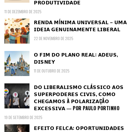
𝗣𝗥𝗢𝗗𝗨𝗧𝗜𝗩𝗜𝗗𝗔𝗗𝗘
11 DE DEZEMBRO DE 2025
𝗥𝗘𝗡𝗗𝗔 𝗠Í𝗡𝗜𝗠𝗔 𝗨𝗡𝗜𝗩𝗘𝗥𝗦𝗔𝗟 – 𝗨𝗠𝗔
𝗜𝗗𝗘𝗜𝗔 𝗚𝗘𝗡𝗨𝗜𝗡𝗔𝗠𝗘𝗡𝗧𝗘 𝗟𝗜𝗕𝗘𝗥𝗔𝗟
22 DE NOVEMBRO DE 2025
𝗢 𝗙𝗜𝗠 𝗗𝗢 𝗣𝗟𝗔𝗡𝗢 𝗥𝗘𝗔𝗟: 𝗔𝗗𝗘𝗨𝗦,
𝗗𝗜𝗦𝗡𝗘𝗬
11 DE OUTUBRO DE 2025
𝗗𝗢 𝗟𝗜𝗕𝗘𝗥𝗔𝗟𝗜𝗦𝗠𝗢 𝗖𝗟Á𝗦𝗦𝗜𝗖𝗢 𝗔𝗢𝗦
𝗦𝗨𝗣𝗘𝗥𝗣𝗢𝗗𝗘𝗥𝗘𝗦 𝗖𝗜𝗩𝗜𝗦, 𝗖𝗢𝗠𝗢
𝗖𝗛𝗘𝗚𝗔𝗠𝗢𝗦 À 𝗣𝗢𝗟𝗔𝗥𝗜𝗭𝗔ÇÃ𝗢
𝗘𝗫𝗖𝗘𝗦𝗦𝗜𝗩𝗔 ― POR PAULO PORTINHO
19 DE SETEMBRO DE 2025
𝗘𝗙𝗘𝗜𝗧𝗢 𝗙𝗘𝗟𝗖𝗔: 𝗢𝗣𝗢𝗥𝗧𝗨𝗡𝗜𝗗𝗔𝗗𝗘𝗦