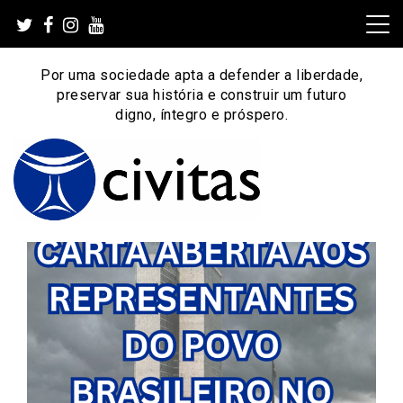
Skip
to
content
Por uma sociedade apta a defender a liberdade,
preservar sua história e construir um futuro
digno, íntegro e próspero.
Por uma sociedade apta a defender a liberdade,
Instituto Civitas
preservar sua história e construir um futuro digno, íntegro
e próspero.