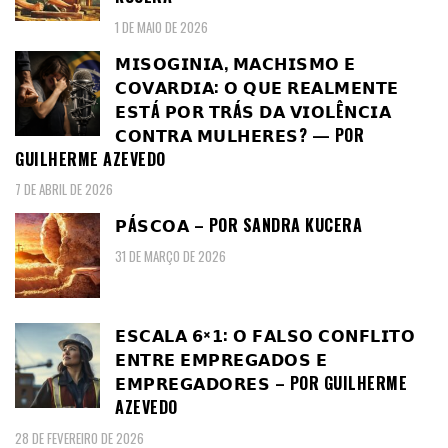
1 DE MAIO DE 2026
𝗠𝗜𝗦𝗢𝗚𝗜𝗡𝗜𝗔, 𝗠𝗔𝗖𝗛𝗜𝗦𝗠𝗢 𝗘
𝗖𝗢𝗩𝗔𝗥𝗗𝗜𝗔: 𝗢 𝗤𝗨𝗘 𝗥𝗘𝗔𝗟𝗠𝗘𝗡𝗧𝗘
𝗘𝗦𝗧Á 𝗣𝗢𝗥 𝗧𝗥Á𝗦 𝗗𝗔 𝗩𝗜𝗢𝗟Ê𝗡𝗖𝗜𝗔
𝗖𝗢𝗡𝗧𝗥𝗔 𝗠𝗨𝗟𝗛𝗘𝗥𝗘𝗦? — POR
GUILHERME AZEVEDO
7 DE ABRIL DE 2026
𝗣Á𝗦𝗖𝗢𝗔 – POR SANDRA KUCERA
31 DE MARÇO DE 2026
𝗘𝗦𝗖𝗔𝗟𝗔 𝟲×𝟭: 𝗢 𝗙𝗔𝗟𝗦𝗢 𝗖𝗢𝗡𝗙𝗟𝗜𝗧𝗢
𝗘𝗡𝗧𝗥𝗘 𝗘𝗠𝗣𝗥𝗘𝗚𝗔𝗗𝗢𝗦 𝗘
𝗘𝗠𝗣𝗥𝗘𝗚𝗔𝗗𝗢𝗥𝗘𝗦 – POR GUILHERME
AZEVEDO
28 DE FEVEREIRO DE 2026