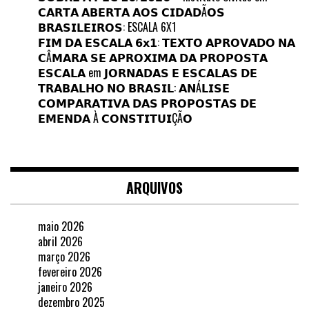
𝗖𝗔𝗥𝗧𝗔 𝗔𝗕𝗘𝗥𝗧𝗔 𝗔𝗢𝗦 𝗖𝗜𝗗𝗔𝗗Ã𝗢𝗦
𝗕𝗥𝗔𝗦𝗜𝗟𝗘𝗜𝗥𝗢𝗦: ESCALA 6X1
𝗙𝗜𝗠 𝗗𝗔 𝗘𝗦𝗖𝗔𝗟𝗔 𝟲𝘅𝟭: 𝗧𝗘𝗫𝗧𝗢 𝗔𝗣𝗥𝗢𝗩𝗔𝗗𝗢 𝗡𝗔
𝗖Â𝗠𝗔𝗥𝗔 𝗦𝗘 𝗔𝗣𝗥𝗢𝗫𝗜𝗠𝗔 𝗗𝗔 𝗣𝗥𝗢𝗣𝗢𝗦𝗧𝗔
𝗘𝗦𝗖𝗔𝗟𝗔
em
𝗝𝗢𝗥𝗡𝗔𝗗𝗔𝗦 𝗘 𝗘𝗦𝗖𝗔𝗟𝗔𝗦 𝗗𝗘
𝗧𝗥𝗔𝗕𝗔𝗟𝗛𝗢 𝗡𝗢 𝗕𝗥𝗔𝗦𝗜𝗟: 𝗔𝗡Á𝗟𝗜𝗦𝗘
𝗖𝗢𝗠𝗣𝗔𝗥𝗔𝗧𝗜𝗩𝗔 𝗗𝗔𝗦 𝗣𝗥𝗢𝗣𝗢𝗦𝗧𝗔𝗦 𝗗𝗘
𝗘𝗠𝗘𝗡𝗗𝗔 À 𝗖𝗢𝗡𝗦𝗧𝗜𝗧𝗨𝗜ÇÃ𝗢
ARQUIVOS
maio 2026
abril 2026
março 2026
fevereiro 2026
janeiro 2026
dezembro 2025