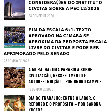
𝗖𝗢𝗡𝗦𝗜𝗗𝗘𝗥𝗔ÇÕ𝗘𝗦 𝗗𝗢 𝗜𝗡𝗦𝗧𝗜𝗧𝗨𝗧𝗢
𝗖𝗜𝗩𝗜𝗧𝗔𝗦 𝗦𝗢𝗕𝗥𝗘 𝗔 𝗣𝗘𝗖 𝟭𝟮/𝟮𝟬𝟮𝟲
28 DE MAIO DE 2026
𝗙𝗜𝗠 𝗗𝗔 𝗘𝗦𝗖𝗔𝗟𝗔 𝟲𝘅𝟭: 𝗧𝗘𝗫𝗧𝗢
𝗔𝗣𝗥𝗢𝗩𝗔𝗗𝗢 𝗡𝗔 𝗖Â𝗠𝗔𝗥𝗔 𝗦𝗘
𝗔𝗣𝗥𝗢𝗫𝗜𝗠𝗔 𝗗𝗔 𝗣𝗥𝗢𝗣𝗢𝗦𝗧𝗔 𝗘𝗦𝗖𝗔𝗟𝗔
𝗟𝗜𝗩𝗥𝗘 𝗗𝗢 𝗖𝗜𝗩𝗜𝗧𝗔𝗦 𝗘 𝗣𝗢𝗗𝗘 𝗦𝗘𝗥
𝗔𝗣𝗥𝗜𝗠𝗢𝗥𝗔𝗗𝗢 𝗣𝗘𝗟𝗢 𝗦𝗘𝗡𝗔𝗗𝗢
28 DE MAIO DE 2026
A MURALHA: UMA PARÁBOLA SOBRE
CIVILIZAÇÃO, RESSENTIMENTO E
AUTODESTRUIÇÃO – POR BRUNO CAMPOS
19 DE MAIO DE 2026
DIA DO TRABALHO: ENTRE O LABOR, O
REPOUSO E O PROPÓSITO – POR SANDRA
KUCERA