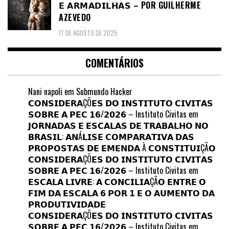
𝗘 𝗔𝗥𝗠𝗔𝗗𝗜𝗟𝗛𝗔𝗦 – POR GUILHERME
AZEVEDO
17 DE AGOSTO DE 2025
COMENTÁRIOS
Nani napoli
em
Submundo Hacker
𝗖𝗢𝗡𝗦𝗜𝗗𝗘𝗥𝗔ÇÕ𝗘𝗦 𝗗𝗢 𝗜𝗡𝗦𝗧𝗜𝗧𝗨𝗧𝗢 𝗖𝗜𝗩𝗜𝗧𝗔𝗦
𝗦𝗢𝗕𝗥𝗘 𝗔 𝗣𝗘𝗖 𝟭𝟲/𝟮𝟬𝟮𝟲 – Instituto Civitas
em
𝗝𝗢𝗥𝗡𝗔𝗗𝗔𝗦 𝗘 𝗘𝗦𝗖𝗔𝗟𝗔𝗦 𝗗𝗘 𝗧𝗥𝗔𝗕𝗔𝗟𝗛𝗢 𝗡𝗢
𝗕𝗥𝗔𝗦𝗜𝗟: 𝗔𝗡Á𝗟𝗜𝗦𝗘 𝗖𝗢𝗠𝗣𝗔𝗥𝗔𝗧𝗜𝗩𝗔 𝗗𝗔𝗦
𝗣𝗥𝗢𝗣𝗢𝗦𝗧𝗔𝗦 𝗗𝗘 𝗘𝗠𝗘𝗡𝗗𝗔 À 𝗖𝗢𝗡𝗦𝗧𝗜𝗧𝗨𝗜ÇÃ𝗢
𝗖𝗢𝗡𝗦𝗜𝗗𝗘𝗥𝗔ÇÕ𝗘𝗦 𝗗𝗢 𝗜𝗡𝗦𝗧𝗜𝗧𝗨𝗧𝗢 𝗖𝗜𝗩𝗜𝗧𝗔𝗦
𝗦𝗢𝗕𝗥𝗘 𝗔 𝗣𝗘𝗖 𝟭𝟲/𝟮𝟬𝟮𝟲 – Instituto Civitas
em
𝗘𝗦𝗖𝗔𝗟𝗔 𝗟𝗜𝗩𝗥𝗘: 𝗔 𝗖𝗢𝗡𝗖𝗜𝗟𝗜𝗔ÇÃ𝗢 𝗘𝗡𝗧𝗥𝗘 𝗢
𝗙𝗜𝗠 𝗗𝗔 𝗘𝗦𝗖𝗔𝗟𝗔 𝟲 𝗣𝗢𝗥 𝟭 𝗘 𝗢 𝗔𝗨𝗠𝗘𝗡𝗧𝗢 𝗗𝗔
𝗣𝗥𝗢𝗗𝗨𝗧𝗜𝗩𝗜𝗗𝗔𝗗𝗘
𝗖𝗢𝗡𝗦𝗜𝗗𝗘𝗥𝗔ÇÕ𝗘𝗦 𝗗𝗢 𝗜𝗡𝗦𝗧𝗜𝗧𝗨𝗧𝗢 𝗖𝗜𝗩𝗜𝗧𝗔𝗦
𝗦𝗢𝗕𝗥𝗘 𝗔 𝗣𝗘𝗖 𝟭𝟲/𝟮𝟬𝟮𝟲 – Instituto Civitas
em