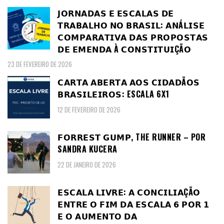
𝗝𝗢𝗥𝗡𝗔𝗗𝗔𝗦 𝗘 𝗘𝗦𝗖𝗔𝗟𝗔𝗦 𝗗𝗘
𝗧𝗥𝗔𝗕𝗔𝗟𝗛𝗢 𝗡𝗢 𝗕𝗥𝗔𝗦𝗜𝗟: 𝗔𝗡Á𝗟𝗜𝗦𝗘
𝗖𝗢𝗠𝗣𝗔𝗥𝗔𝗧𝗜𝗩𝗔 𝗗𝗔𝗦 𝗣𝗥𝗢𝗣𝗢𝗦𝗧𝗔𝗦
𝗗𝗘 𝗘𝗠𝗘𝗡𝗗𝗔 À 𝗖𝗢𝗡𝗦𝗧𝗜𝗧𝗨𝗜ÇÃ𝗢
23 DE FEVEREIRO DE 2026
𝗖𝗔𝗥𝗧𝗔 𝗔𝗕𝗘𝗥𝗧𝗔 𝗔𝗢𝗦 𝗖𝗜𝗗𝗔𝗗Ã𝗢𝗦
𝗕𝗥𝗔𝗦𝗜𝗟𝗘𝗜𝗥𝗢𝗦: ESCALA 6X1
12 DE FEVEREIRO DE 2026
𝗙𝗢𝗥𝗥𝗘𝗦𝗧 𝗚𝗨𝗠𝗣, THE RUNNER – POR
SANDRA KUCERA
22 DE JANEIRO DE 2026
𝗘𝗦𝗖𝗔𝗟𝗔 𝗟𝗜𝗩𝗥𝗘: 𝗔 𝗖𝗢𝗡𝗖𝗜𝗟𝗜𝗔ÇÃ𝗢
𝗘𝗡𝗧𝗥𝗘 𝗢 𝗙𝗜𝗠 𝗗𝗔 𝗘𝗦𝗖𝗔𝗟𝗔 𝟲 𝗣𝗢𝗥 𝟭
𝗘 𝗢 𝗔𝗨𝗠𝗘𝗡𝗧𝗢 𝗗𝗔