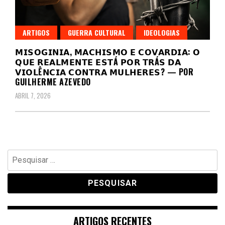
ARTIGOS
GUERRA CULTURAL
IDEOLOGIAS
𝗠𝗜𝗦𝗢𝗚𝗜𝗡𝗜𝗔, 𝗠𝗔𝗖𝗛𝗜𝗦𝗠𝗢 𝗘 𝗖𝗢𝗩𝗔𝗥𝗗𝗜𝗔: 𝗢
𝗤𝗨𝗘 𝗥𝗘𝗔𝗟𝗠𝗘𝗡𝗧𝗘 𝗘𝗦𝗧Á 𝗣𝗢𝗥 𝗧𝗥Á𝗦 𝗗𝗔
𝗩𝗜𝗢𝗟Ê𝗡𝗖𝗜𝗔 𝗖𝗢𝗡𝗧𝗥𝗔 𝗠𝗨𝗟𝗛𝗘𝗥𝗘𝗦? — POR
GUILHERME AZEVEDO
ABRIL 7, 2026
Pesquisar
por:
ARTIGOS RECENTES