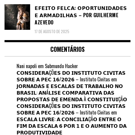
𝗘𝗙𝗘𝗜𝗧𝗢 𝗙𝗘𝗟𝗖𝗔: 𝗢𝗣𝗢𝗥𝗧𝗨𝗡𝗜𝗗𝗔𝗗𝗘𝗦
𝗘 𝗔𝗥𝗠𝗔𝗗𝗜𝗟𝗛𝗔𝗦 – POR GUILHERME
AZEVEDO
17 DE AGOSTO DE 2025
COMENTÁRIOS
Nani napoli
em
Submundo Hacker
𝗖𝗢𝗡𝗦𝗜𝗗𝗘𝗥𝗔ÇÕ𝗘𝗦 𝗗𝗢 𝗜𝗡𝗦𝗧𝗜𝗧𝗨𝗧𝗢 𝗖𝗜𝗩𝗜𝗧𝗔𝗦
𝗦𝗢𝗕𝗥𝗘 𝗔 𝗣𝗘𝗖 𝟭𝟲/𝟮𝟬𝟮𝟲 – Instituto Civitas
em
𝗝𝗢𝗥𝗡𝗔𝗗𝗔𝗦 𝗘 𝗘𝗦𝗖𝗔𝗟𝗔𝗦 𝗗𝗘 𝗧𝗥𝗔𝗕𝗔𝗟𝗛𝗢 𝗡𝗢
𝗕𝗥𝗔𝗦𝗜𝗟: 𝗔𝗡Á𝗟𝗜𝗦𝗘 𝗖𝗢𝗠𝗣𝗔𝗥𝗔𝗧𝗜𝗩𝗔 𝗗𝗔𝗦
𝗣𝗥𝗢𝗣𝗢𝗦𝗧𝗔𝗦 𝗗𝗘 𝗘𝗠𝗘𝗡𝗗𝗔 À 𝗖𝗢𝗡𝗦𝗧𝗜𝗧𝗨𝗜ÇÃ𝗢
𝗖𝗢𝗡𝗦𝗜𝗗𝗘𝗥𝗔ÇÕ𝗘𝗦 𝗗𝗢 𝗜𝗡𝗦𝗧𝗜𝗧𝗨𝗧𝗢 𝗖𝗜𝗩𝗜𝗧𝗔𝗦
𝗦𝗢𝗕𝗥𝗘 𝗔 𝗣𝗘𝗖 𝟭𝟲/𝟮𝟬𝟮𝟲 – Instituto Civitas
em
𝗘𝗦𝗖𝗔𝗟𝗔 𝗟𝗜𝗩𝗥𝗘: 𝗔 𝗖𝗢𝗡𝗖𝗜𝗟𝗜𝗔ÇÃ𝗢 𝗘𝗡𝗧𝗥𝗘 𝗢
𝗙𝗜𝗠 𝗗𝗔 𝗘𝗦𝗖𝗔𝗟𝗔 𝟲 𝗣𝗢𝗥 𝟭 𝗘 𝗢 𝗔𝗨𝗠𝗘𝗡𝗧𝗢 𝗗𝗔
𝗣𝗥𝗢𝗗𝗨𝗧𝗜𝗩𝗜𝗗𝗔𝗗𝗘