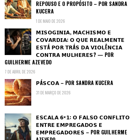
REPOUSO E O PROPÓSITO – POR SANDRA
KUCERA
1 DE MAIO DE 2026
𝗠𝗜𝗦𝗢𝗚𝗜𝗡𝗜𝗔, 𝗠𝗔𝗖𝗛𝗜𝗦𝗠𝗢 𝗘
𝗖𝗢𝗩𝗔𝗥𝗗𝗜𝗔: 𝗢 𝗤𝗨𝗘 𝗥𝗘𝗔𝗟𝗠𝗘𝗡𝗧𝗘
𝗘𝗦𝗧Á 𝗣𝗢𝗥 𝗧𝗥Á𝗦 𝗗𝗔 𝗩𝗜𝗢𝗟Ê𝗡𝗖𝗜𝗔
𝗖𝗢𝗡𝗧𝗥𝗔 𝗠𝗨𝗟𝗛𝗘𝗥𝗘𝗦? — POR
GUILHERME AZEVEDO
7 DE ABRIL DE 2026
𝗣Á𝗦𝗖𝗢𝗔 – POR SANDRA KUCERA
31 DE MARÇO DE 2026
𝗘𝗦𝗖𝗔𝗟𝗔 𝟲×𝟭: 𝗢 𝗙𝗔𝗟𝗦𝗢 𝗖𝗢𝗡𝗙𝗟𝗜𝗧𝗢
𝗘𝗡𝗧𝗥𝗘 𝗘𝗠𝗣𝗥𝗘𝗚𝗔𝗗𝗢𝗦 𝗘
𝗘𝗠𝗣𝗥𝗘𝗚𝗔𝗗𝗢𝗥𝗘𝗦 – POR GUILHERME
AZEVEDO