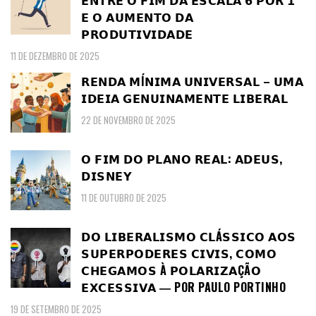
𝗘𝗡𝗧𝗥𝗘 𝗢 𝗙𝗜𝗠 𝗗𝗔 𝗘𝗦𝗖𝗔𝗟𝗔 𝟲 𝗣𝗢𝗥 𝟭
𝗘 𝗢 𝗔𝗨𝗠𝗘𝗡𝗧𝗢 𝗗𝗔
𝗣𝗥𝗢𝗗𝗨𝗧𝗜𝗩𝗜𝗗𝗔𝗗𝗘
11 DE DEZEMBRO DE 2025
𝗥𝗘𝗡𝗗𝗔 𝗠Í𝗡𝗜𝗠𝗔 𝗨𝗡𝗜𝗩𝗘𝗥𝗦𝗔𝗟 – 𝗨𝗠𝗔
𝗜𝗗𝗘𝗜𝗔 𝗚𝗘𝗡𝗨𝗜𝗡𝗔𝗠𝗘𝗡𝗧𝗘 𝗟𝗜𝗕𝗘𝗥𝗔𝗟
22 DE NOVEMBRO DE 2025
𝗢 𝗙𝗜𝗠 𝗗𝗢 𝗣𝗟𝗔𝗡𝗢 𝗥𝗘𝗔𝗟: 𝗔𝗗𝗘𝗨𝗦,
𝗗𝗜𝗦𝗡𝗘𝗬
11 DE OUTUBRO DE 2025
𝗗𝗢 𝗟𝗜𝗕𝗘𝗥𝗔𝗟𝗜𝗦𝗠𝗢 𝗖𝗟Á𝗦𝗦𝗜𝗖𝗢 𝗔𝗢𝗦
𝗦𝗨𝗣𝗘𝗥𝗣𝗢𝗗𝗘𝗥𝗘𝗦 𝗖𝗜𝗩𝗜𝗦, 𝗖𝗢𝗠𝗢
𝗖𝗛𝗘𝗚𝗔𝗠𝗢𝗦 À 𝗣𝗢𝗟𝗔𝗥𝗜𝗭𝗔ÇÃ𝗢
𝗘𝗫𝗖𝗘𝗦𝗦𝗜𝗩𝗔 ― POR PAULO PORTINHO
19 DE SETEMBRO DE 2025