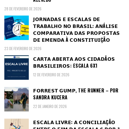
28 DE FEVEREIRO DE 2026
𝗝𝗢𝗥𝗡𝗔𝗗𝗔𝗦 𝗘 𝗘𝗦𝗖𝗔𝗟𝗔𝗦 𝗗𝗘
𝗧𝗥𝗔𝗕𝗔𝗟𝗛𝗢 𝗡𝗢 𝗕𝗥𝗔𝗦𝗜𝗟: 𝗔𝗡Á𝗟𝗜𝗦𝗘
𝗖𝗢𝗠𝗣𝗔𝗥𝗔𝗧𝗜𝗩𝗔 𝗗𝗔𝗦 𝗣𝗥𝗢𝗣𝗢𝗦𝗧𝗔𝗦
𝗗𝗘 𝗘𝗠𝗘𝗡𝗗𝗔 À 𝗖𝗢𝗡𝗦𝗧𝗜𝗧𝗨𝗜ÇÃ𝗢
23 DE FEVEREIRO DE 2026
𝗖𝗔𝗥𝗧𝗔 𝗔𝗕𝗘𝗥𝗧𝗔 𝗔𝗢𝗦 𝗖𝗜𝗗𝗔𝗗Ã𝗢𝗦
𝗕𝗥𝗔𝗦𝗜𝗟𝗘𝗜𝗥𝗢𝗦: ESCALA 6X1
12 DE FEVEREIRO DE 2026
𝗙𝗢𝗥𝗥𝗘𝗦𝗧 𝗚𝗨𝗠𝗣, THE RUNNER – POR
SANDRA KUCERA
22 DE JANEIRO DE 2026
𝗘𝗦𝗖𝗔𝗟𝗔 𝗟𝗜𝗩𝗥𝗘: 𝗔 𝗖𝗢𝗡𝗖𝗜𝗟𝗜𝗔ÇÃ𝗢