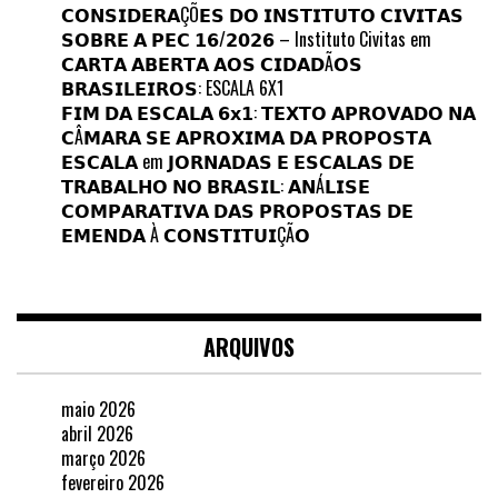
𝗖𝗢𝗡𝗦𝗜𝗗𝗘𝗥𝗔ÇÕ𝗘𝗦 𝗗𝗢 𝗜𝗡𝗦𝗧𝗜𝗧𝗨𝗧𝗢 𝗖𝗜𝗩𝗜𝗧𝗔𝗦
𝗦𝗢𝗕𝗥𝗘 𝗔 𝗣𝗘𝗖 𝟭𝟲/𝟮𝟬𝟮𝟲 – Instituto Civitas
em
𝗖𝗔𝗥𝗧𝗔 𝗔𝗕𝗘𝗥𝗧𝗔 𝗔𝗢𝗦 𝗖𝗜𝗗𝗔𝗗Ã𝗢𝗦
𝗕𝗥𝗔𝗦𝗜𝗟𝗘𝗜𝗥𝗢𝗦: ESCALA 6X1
𝗙𝗜𝗠 𝗗𝗔 𝗘𝗦𝗖𝗔𝗟𝗔 𝟲𝘅𝟭: 𝗧𝗘𝗫𝗧𝗢 𝗔𝗣𝗥𝗢𝗩𝗔𝗗𝗢 𝗡𝗔
𝗖Â𝗠𝗔𝗥𝗔 𝗦𝗘 𝗔𝗣𝗥𝗢𝗫𝗜𝗠𝗔 𝗗𝗔 𝗣𝗥𝗢𝗣𝗢𝗦𝗧𝗔
𝗘𝗦𝗖𝗔𝗟𝗔
em
𝗝𝗢𝗥𝗡𝗔𝗗𝗔𝗦 𝗘 𝗘𝗦𝗖𝗔𝗟𝗔𝗦 𝗗𝗘
𝗧𝗥𝗔𝗕𝗔𝗟𝗛𝗢 𝗡𝗢 𝗕𝗥𝗔𝗦𝗜𝗟: 𝗔𝗡Á𝗟𝗜𝗦𝗘
𝗖𝗢𝗠𝗣𝗔𝗥𝗔𝗧𝗜𝗩𝗔 𝗗𝗔𝗦 𝗣𝗥𝗢𝗣𝗢𝗦𝗧𝗔𝗦 𝗗𝗘
𝗘𝗠𝗘𝗡𝗗𝗔 À 𝗖𝗢𝗡𝗦𝗧𝗜𝗧𝗨𝗜ÇÃ𝗢
ARQUIVOS
maio 2026
abril 2026
março 2026
fevereiro 2026