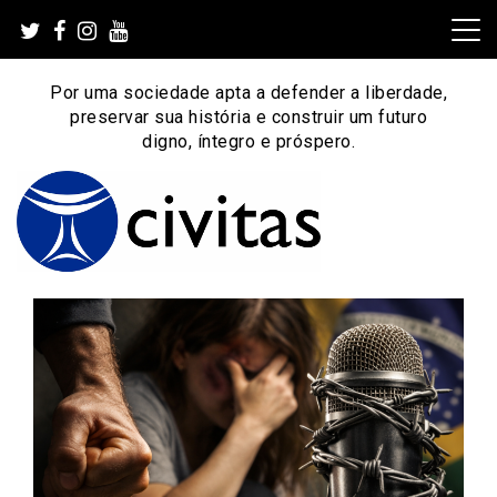
Skip
to
content
Por uma sociedade apta a defender a liberdade,
preservar sua história e construir um futuro
digno, íntegro e próspero.
Por uma sociedade apta a defender a liberdade,
Instituto Civitas
preservar sua história e construir um futuro digno, íntegro
e próspero.