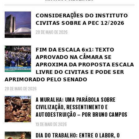
𝗖𝗢𝗡𝗦𝗜𝗗𝗘𝗥𝗔ÇÕ𝗘𝗦 𝗗𝗢 𝗜𝗡𝗦𝗧𝗜𝗧𝗨𝗧𝗢
𝗖𝗜𝗩𝗜𝗧𝗔𝗦 𝗦𝗢𝗕𝗥𝗘 𝗔 𝗣𝗘𝗖 𝟭𝟮/𝟮𝟬𝟮𝟲
28 DE MAIO DE 2026
𝗙𝗜𝗠 𝗗𝗔 𝗘𝗦𝗖𝗔𝗟𝗔 𝟲𝘅𝟭: 𝗧𝗘𝗫𝗧𝗢
𝗔𝗣𝗥𝗢𝗩𝗔𝗗𝗢 𝗡𝗔 𝗖Â𝗠𝗔𝗥𝗔 𝗦𝗘
𝗔𝗣𝗥𝗢𝗫𝗜𝗠𝗔 𝗗𝗔 𝗣𝗥𝗢𝗣𝗢𝗦𝗧𝗔 𝗘𝗦𝗖𝗔𝗟𝗔
𝗟𝗜𝗩𝗥𝗘 𝗗𝗢 𝗖𝗜𝗩𝗜𝗧𝗔𝗦 𝗘 𝗣𝗢𝗗𝗘 𝗦𝗘𝗥
𝗔𝗣𝗥𝗜𝗠𝗢𝗥𝗔𝗗𝗢 𝗣𝗘𝗟𝗢 𝗦𝗘𝗡𝗔𝗗𝗢
28 DE MAIO DE 2026
A MURALHA: UMA PARÁBOLA SOBRE
CIVILIZAÇÃO, RESSENTIMENTO E
AUTODESTRUIÇÃO – POR BRUNO CAMPOS
19 DE MAIO DE 2026
DIA DO TRABALHO: ENTRE O LABOR, O