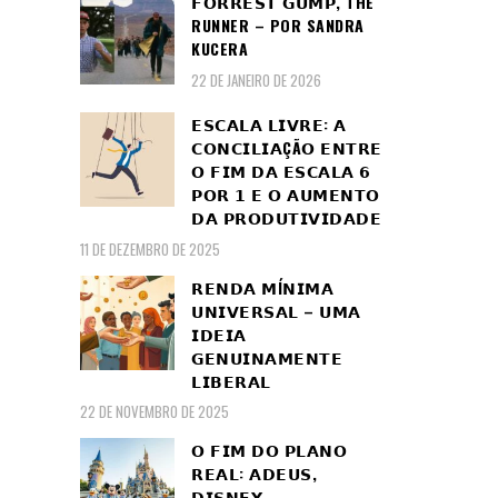
𝗙𝗢𝗥𝗥𝗘𝗦𝗧 𝗚𝗨𝗠𝗣, THE
RUNNER – POR SANDRA
KUCERA
22 DE JANEIRO DE 2026
𝗘𝗦𝗖𝗔𝗟𝗔 𝗟𝗜𝗩𝗥𝗘: 𝗔
𝗖𝗢𝗡𝗖𝗜𝗟𝗜𝗔ÇÃ𝗢 𝗘𝗡𝗧𝗥𝗘
𝗢 𝗙𝗜𝗠 𝗗𝗔 𝗘𝗦𝗖𝗔𝗟𝗔 𝟲
𝗣𝗢𝗥 𝟭 𝗘 𝗢 𝗔𝗨𝗠𝗘𝗡𝗧𝗢
𝗗𝗔 𝗣𝗥𝗢𝗗𝗨𝗧𝗜𝗩𝗜𝗗𝗔𝗗𝗘
11 DE DEZEMBRO DE 2025
𝗥𝗘𝗡𝗗𝗔 𝗠Í𝗡𝗜𝗠𝗔
𝗨𝗡𝗜𝗩𝗘𝗥𝗦𝗔𝗟 – 𝗨𝗠𝗔
𝗜𝗗𝗘𝗜𝗔
𝗚𝗘𝗡𝗨𝗜𝗡𝗔𝗠𝗘𝗡𝗧𝗘
𝗟𝗜𝗕𝗘𝗥𝗔𝗟
22 DE NOVEMBRO DE 2025
𝗢 𝗙𝗜𝗠 𝗗𝗢 𝗣𝗟𝗔𝗡𝗢
𝗥𝗘𝗔𝗟: 𝗔𝗗𝗘𝗨𝗦,
𝗗𝗜𝗦𝗡𝗘𝗬