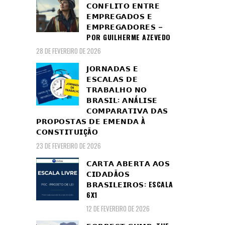
𝗖𝗢𝗡𝗙𝗟𝗜𝗧𝗢 𝗘𝗡𝗧𝗥𝗘
𝗘𝗠𝗣𝗥𝗘𝗚𝗔𝗗𝗢𝗦 𝗘
𝗘𝗠𝗣𝗥𝗘𝗚𝗔𝗗𝗢𝗥𝗘𝗦 –
POR GUILHERME AZEVEDO
28 DE FEVEREIRO DE 2026
𝗝𝗢𝗥𝗡𝗔𝗗𝗔𝗦 𝗘
𝗘𝗦𝗖𝗔𝗟𝗔𝗦 𝗗𝗘
𝗧𝗥𝗔𝗕𝗔𝗟𝗛𝗢 𝗡𝗢
𝗕𝗥𝗔𝗦𝗜𝗟: 𝗔𝗡Á𝗟𝗜𝗦𝗘
𝗖𝗢𝗠𝗣𝗔𝗥𝗔𝗧𝗜𝗩𝗔 𝗗𝗔𝗦
𝗣𝗥𝗢𝗣𝗢𝗦𝗧𝗔𝗦 𝗗𝗘 𝗘𝗠𝗘𝗡𝗗𝗔 À
𝗖𝗢𝗡𝗦𝗧𝗜𝗧𝗨𝗜ÇÃ𝗢
23 DE FEVEREIRO DE 2026
𝗖𝗔𝗥𝗧𝗔 𝗔𝗕𝗘𝗥𝗧𝗔 𝗔𝗢𝗦
𝗖𝗜𝗗𝗔𝗗Ã𝗢𝗦
𝗕𝗥𝗔𝗦𝗜𝗟𝗘𝗜𝗥𝗢𝗦: ESCALA
6X1
12 DE FEVEREIRO DE 2026