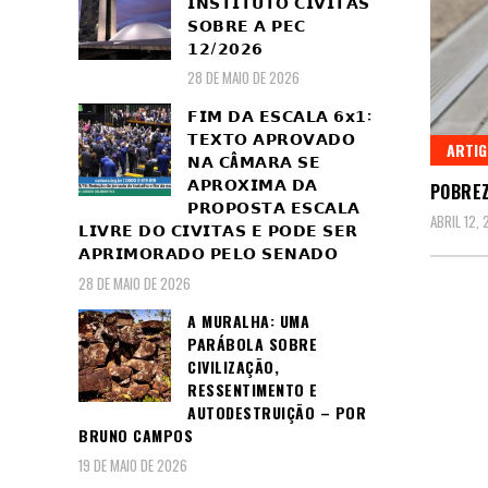
𝗜𝗡𝗦𝗧𝗜𝗧𝗨𝗧𝗢 𝗖𝗜𝗩𝗜𝗧𝗔𝗦
𝗦𝗢𝗕𝗥𝗘 𝗔 𝗣𝗘𝗖
𝟭𝟮/𝟮𝟬𝟮𝟲
28 DE MAIO DE 2026
𝗙𝗜𝗠 𝗗𝗔 𝗘𝗦𝗖𝗔𝗟𝗔 𝟲𝘅𝟭:
𝗧𝗘𝗫𝗧𝗢 𝗔𝗣𝗥𝗢𝗩𝗔𝗗𝗢
ARTI
𝗡𝗔 𝗖Â𝗠𝗔𝗥𝗔 𝗦𝗘
𝗔𝗣𝗥𝗢𝗫𝗜𝗠𝗔 𝗗𝗔
POBRE
𝗣𝗥𝗢𝗣𝗢𝗦𝗧𝗔 𝗘𝗦𝗖𝗔𝗟𝗔
ABRIL 12,
𝗟𝗜𝗩𝗥𝗘 𝗗𝗢 𝗖𝗜𝗩𝗜𝗧𝗔𝗦 𝗘 𝗣𝗢𝗗𝗘 𝗦𝗘𝗥
𝗔𝗣𝗥𝗜𝗠𝗢𝗥𝗔𝗗𝗢 𝗣𝗘𝗟𝗢 𝗦𝗘𝗡𝗔𝗗𝗢
28 DE MAIO DE 2026
A MURALHA: UMA
PARÁBOLA SOBRE
CIVILIZAÇÃO,
RESSENTIMENTO E
AUTODESTRUIÇÃO – POR
BRUNO CAMPOS
19 DE MAIO DE 2026