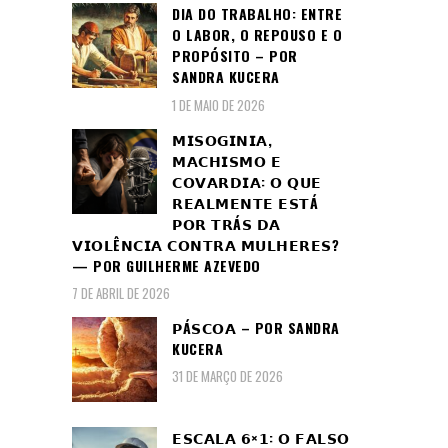
DIA DO TRABALHO: ENTRE
O LABOR, O REPOUSO E O
PROPÓSITO – POR
SANDRA KUCERA
1 DE MAIO DE 2026
𝗠𝗜𝗦𝗢𝗚𝗜𝗡𝗜𝗔,
𝗠𝗔𝗖𝗛𝗜𝗦𝗠𝗢 𝗘
𝗖𝗢𝗩𝗔𝗥𝗗𝗜𝗔: 𝗢 𝗤𝗨𝗘
𝗥𝗘𝗔𝗟𝗠𝗘𝗡𝗧𝗘 𝗘𝗦𝗧Á
𝗣𝗢𝗥 𝗧𝗥Á𝗦 𝗗𝗔
𝗩𝗜𝗢𝗟Ê𝗡𝗖𝗜𝗔 𝗖𝗢𝗡𝗧𝗥𝗔 𝗠𝗨𝗟𝗛𝗘𝗥𝗘𝗦?
— POR GUILHERME AZEVEDO
7 DE ABRIL DE 2026
𝗣Á𝗦𝗖𝗢𝗔 – POR SANDRA
KUCERA
31 DE MARÇO DE 2026
𝗘𝗦𝗖𝗔𝗟𝗔 𝟲×𝟭: 𝗢 𝗙𝗔𝗟𝗦𝗢