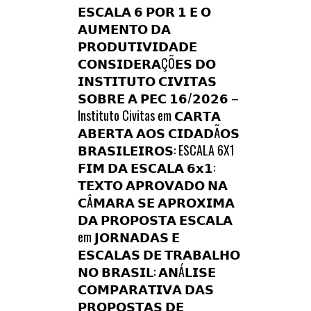
𝗘𝗦𝗖𝗔𝗟𝗔 𝟲 𝗣𝗢𝗥 𝟭 𝗘 𝗢
𝗔𝗨𝗠𝗘𝗡𝗧𝗢 𝗗𝗔
𝗣𝗥𝗢𝗗𝗨𝗧𝗜𝗩𝗜𝗗𝗔𝗗𝗘
𝗖𝗢𝗡𝗦𝗜𝗗𝗘𝗥𝗔ÇÕ𝗘𝗦 𝗗𝗢
𝗜𝗡𝗦𝗧𝗜𝗧𝗨𝗧𝗢 𝗖𝗜𝗩𝗜𝗧𝗔𝗦
𝗦𝗢𝗕𝗥𝗘 𝗔 𝗣𝗘𝗖 𝟭𝟲/𝟮𝟬𝟮𝟲 –
Instituto Civitas
em
𝗖𝗔𝗥𝗧𝗔
𝗔𝗕𝗘𝗥𝗧𝗔 𝗔𝗢𝗦 𝗖𝗜𝗗𝗔𝗗Ã𝗢𝗦
𝗕𝗥𝗔𝗦𝗜𝗟𝗘𝗜𝗥𝗢𝗦: ESCALA 6X1
𝗙𝗜𝗠 𝗗𝗔 𝗘𝗦𝗖𝗔𝗟𝗔 𝟲𝘅𝟭:
𝗧𝗘𝗫𝗧𝗢 𝗔𝗣𝗥𝗢𝗩𝗔𝗗𝗢 𝗡𝗔
𝗖Â𝗠𝗔𝗥𝗔 𝗦𝗘 𝗔𝗣𝗥𝗢𝗫𝗜𝗠𝗔
𝗗𝗔 𝗣𝗥𝗢𝗣𝗢𝗦𝗧𝗔 𝗘𝗦𝗖𝗔𝗟𝗔
em
𝗝𝗢𝗥𝗡𝗔𝗗𝗔𝗦 𝗘
𝗘𝗦𝗖𝗔𝗟𝗔𝗦 𝗗𝗘 𝗧𝗥𝗔𝗕𝗔𝗟𝗛𝗢
𝗡𝗢 𝗕𝗥𝗔𝗦𝗜𝗟: 𝗔𝗡Á𝗟𝗜𝗦𝗘
𝗖𝗢𝗠𝗣𝗔𝗥𝗔𝗧𝗜𝗩𝗔 𝗗𝗔𝗦
𝗣𝗥𝗢𝗣𝗢𝗦𝗧𝗔𝗦 𝗗𝗘