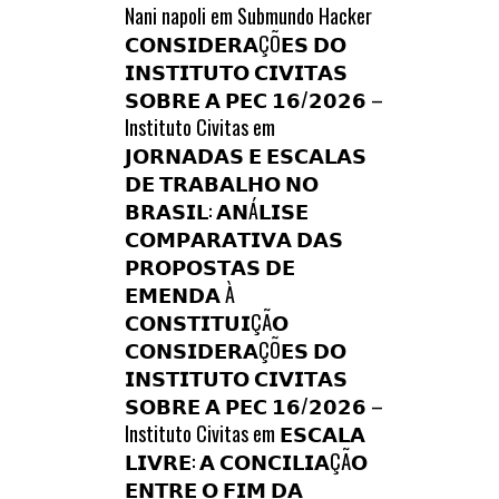
Nani napoli
em
Submundo Hacker
𝗖𝗢𝗡𝗦𝗜𝗗𝗘𝗥𝗔ÇÕ𝗘𝗦 𝗗𝗢
𝗜𝗡𝗦𝗧𝗜𝗧𝗨𝗧𝗢 𝗖𝗜𝗩𝗜𝗧𝗔𝗦
𝗦𝗢𝗕𝗥𝗘 𝗔 𝗣𝗘𝗖 𝟭𝟲/𝟮𝟬𝟮𝟲 –
Instituto Civitas
em
𝗝𝗢𝗥𝗡𝗔𝗗𝗔𝗦 𝗘 𝗘𝗦𝗖𝗔𝗟𝗔𝗦
𝗗𝗘 𝗧𝗥𝗔𝗕𝗔𝗟𝗛𝗢 𝗡𝗢
𝗕𝗥𝗔𝗦𝗜𝗟: 𝗔𝗡Á𝗟𝗜𝗦𝗘
𝗖𝗢𝗠𝗣𝗔𝗥𝗔𝗧𝗜𝗩𝗔 𝗗𝗔𝗦
𝗣𝗥𝗢𝗣𝗢𝗦𝗧𝗔𝗦 𝗗𝗘
𝗘𝗠𝗘𝗡𝗗𝗔 À
𝗖𝗢𝗡𝗦𝗧𝗜𝗧𝗨𝗜ÇÃ𝗢
𝗖𝗢𝗡𝗦𝗜𝗗𝗘𝗥𝗔ÇÕ𝗘𝗦 𝗗𝗢
𝗜𝗡𝗦𝗧𝗜𝗧𝗨𝗧𝗢 𝗖𝗜𝗩𝗜𝗧𝗔𝗦
𝗦𝗢𝗕𝗥𝗘 𝗔 𝗣𝗘𝗖 𝟭𝟲/𝟮𝟬𝟮𝟲 –
Instituto Civitas
em
𝗘𝗦𝗖𝗔𝗟𝗔
𝗟𝗜𝗩𝗥𝗘: 𝗔 𝗖𝗢𝗡𝗖𝗜𝗟𝗜𝗔ÇÃ𝗢
𝗘𝗡𝗧𝗥𝗘 𝗢 𝗙𝗜𝗠 𝗗𝗔