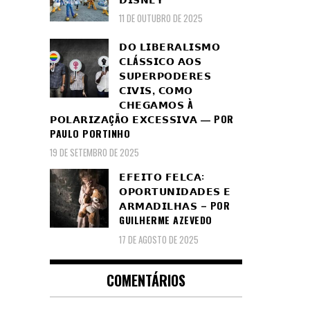
11 DE OUTUBRO DE 2025
𝗗𝗢 𝗟𝗜𝗕𝗘𝗥𝗔𝗟𝗜𝗦𝗠𝗢
𝗖𝗟Á𝗦𝗦𝗜𝗖𝗢 𝗔𝗢𝗦
𝗦𝗨𝗣𝗘𝗥𝗣𝗢𝗗𝗘𝗥𝗘𝗦
𝗖𝗜𝗩𝗜𝗦, 𝗖𝗢𝗠𝗢
𝗖𝗛𝗘𝗚𝗔𝗠𝗢𝗦 À
𝗣𝗢𝗟𝗔𝗥𝗜𝗭𝗔ÇÃ𝗢 𝗘𝗫𝗖𝗘𝗦𝗦𝗜𝗩𝗔 ― POR
PAULO PORTINHO
19 DE SETEMBRO DE 2025
𝗘𝗙𝗘𝗜𝗧𝗢 𝗙𝗘𝗟𝗖𝗔:
𝗢𝗣𝗢𝗥𝗧𝗨𝗡𝗜𝗗𝗔𝗗𝗘𝗦 𝗘
𝗔𝗥𝗠𝗔𝗗𝗜𝗟𝗛𝗔𝗦 – POR
GUILHERME AZEVEDO
17 DE AGOSTO DE 2025
COMENTÁRIOS