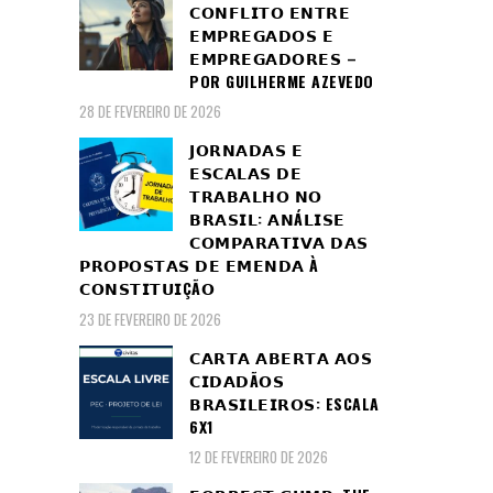
𝗖𝗢𝗡𝗙𝗟𝗜𝗧𝗢 𝗘𝗡𝗧𝗥𝗘
𝗘𝗠𝗣𝗥𝗘𝗚𝗔𝗗𝗢𝗦 𝗘
𝗘𝗠𝗣𝗥𝗘𝗚𝗔𝗗𝗢𝗥𝗘𝗦 –
POR GUILHERME AZEVEDO
28 DE FEVEREIRO DE 2026
𝗝𝗢𝗥𝗡𝗔𝗗𝗔𝗦 𝗘
𝗘𝗦𝗖𝗔𝗟𝗔𝗦 𝗗𝗘
𝗧𝗥𝗔𝗕𝗔𝗟𝗛𝗢 𝗡𝗢
𝗕𝗥𝗔𝗦𝗜𝗟: 𝗔𝗡Á𝗟𝗜𝗦𝗘
𝗖𝗢𝗠𝗣𝗔𝗥𝗔𝗧𝗜𝗩𝗔 𝗗𝗔𝗦
𝗣𝗥𝗢𝗣𝗢𝗦𝗧𝗔𝗦 𝗗𝗘 𝗘𝗠𝗘𝗡𝗗𝗔 À
𝗖𝗢𝗡𝗦𝗧𝗜𝗧𝗨𝗜ÇÃ𝗢
23 DE FEVEREIRO DE 2026
𝗖𝗔𝗥𝗧𝗔 𝗔𝗕𝗘𝗥𝗧𝗔 𝗔𝗢𝗦
𝗖𝗜𝗗𝗔𝗗Ã𝗢𝗦
𝗕𝗥𝗔𝗦𝗜𝗟𝗘𝗜𝗥𝗢𝗦: ESCALA
6X1
12 DE FEVEREIRO DE 2026