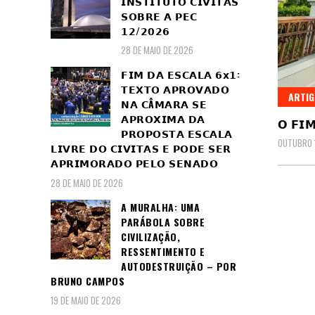
𝗜𝗡𝗦𝗧𝗜𝗧𝗨𝗧𝗢 𝗖𝗜𝗩𝗜𝗧𝗔𝗦
𝗦𝗢𝗕𝗥𝗘 𝗔 𝗣𝗘𝗖
𝟭𝟮/𝟮𝟬𝟮𝟲
28 DE MAIO DE 2026
𝗙𝗜𝗠 𝗗𝗔 𝗘𝗦𝗖𝗔𝗟𝗔 𝟲𝘅𝟭:
𝗧𝗘𝗫𝗧𝗢 𝗔𝗣𝗥𝗢𝗩𝗔𝗗𝗢
ARTI
𝗡𝗔 𝗖Â𝗠𝗔𝗥𝗔 𝗦𝗘
𝗔𝗣𝗥𝗢𝗫𝗜𝗠𝗔 𝗗𝗔
𝗢 𝗙𝗜
𝗣𝗥𝗢𝗣𝗢𝗦𝗧𝗔 𝗘𝗦𝗖𝗔𝗟𝗔
OUTUBRO 1
𝗟𝗜𝗩𝗥𝗘 𝗗𝗢 𝗖𝗜𝗩𝗜𝗧𝗔𝗦 𝗘 𝗣𝗢𝗗𝗘 𝗦𝗘𝗥
𝗔𝗣𝗥𝗜𝗠𝗢𝗥𝗔𝗗𝗢 𝗣𝗘𝗟𝗢 𝗦𝗘𝗡𝗔𝗗𝗢
28 DE MAIO DE 2026
A MURALHA: UMA
PARÁBOLA SOBRE
CIVILIZAÇÃO,
RESSENTIMENTO E
AUTODESTRUIÇÃO – POR
BRUNO CAMPOS
19 DE MAIO DE 2026