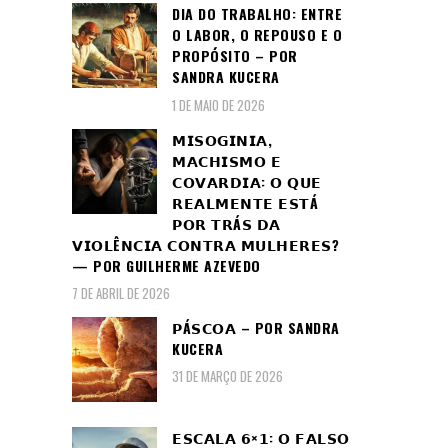
DIA DO TRABALHO: ENTRE
O LABOR, O REPOUSO E O
PROPÓSITO – POR
SANDRA KUCERA
1 DE MAIO DE 2026
𝗠𝗜𝗦𝗢𝗚𝗜𝗡𝗜𝗔,
𝗠𝗔𝗖𝗛𝗜𝗦𝗠𝗢 𝗘
𝗖𝗢𝗩𝗔𝗥𝗗𝗜𝗔: 𝗢 𝗤𝗨𝗘
𝗥𝗘𝗔𝗟𝗠𝗘𝗡𝗧𝗘 𝗘𝗦𝗧Á
𝗣𝗢𝗥 𝗧𝗥Á𝗦 𝗗𝗔
𝗩𝗜𝗢𝗟Ê𝗡𝗖𝗜𝗔 𝗖𝗢𝗡𝗧𝗥𝗔 𝗠𝗨𝗟𝗛𝗘𝗥𝗘𝗦?
— POR GUILHERME AZEVEDO
7 DE ABRIL DE 2026
𝗣Á𝗦𝗖𝗢𝗔 – POR SANDRA
KUCERA
31 DE MARÇO DE 2026
𝗘𝗦𝗖𝗔𝗟𝗔 𝟲×𝟭: 𝗢 𝗙𝗔𝗟𝗦𝗢