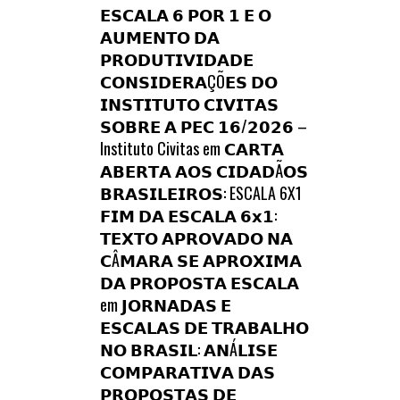
𝗘𝗦𝗖𝗔𝗟𝗔 𝟲 𝗣𝗢𝗥 𝟭 𝗘 𝗢
𝗔𝗨𝗠𝗘𝗡𝗧𝗢 𝗗𝗔
𝗣𝗥𝗢𝗗𝗨𝗧𝗜𝗩𝗜𝗗𝗔𝗗𝗘
𝗖𝗢𝗡𝗦𝗜𝗗𝗘𝗥𝗔ÇÕ𝗘𝗦 𝗗𝗢
𝗜𝗡𝗦𝗧𝗜𝗧𝗨𝗧𝗢 𝗖𝗜𝗩𝗜𝗧𝗔𝗦
𝗦𝗢𝗕𝗥𝗘 𝗔 𝗣𝗘𝗖 𝟭𝟲/𝟮𝟬𝟮𝟲 –
Instituto Civitas
em
𝗖𝗔𝗥𝗧𝗔
𝗔𝗕𝗘𝗥𝗧𝗔 𝗔𝗢𝗦 𝗖𝗜𝗗𝗔𝗗Ã𝗢𝗦
𝗕𝗥𝗔𝗦𝗜𝗟𝗘𝗜𝗥𝗢𝗦: ESCALA 6X1
𝗙𝗜𝗠 𝗗𝗔 𝗘𝗦𝗖𝗔𝗟𝗔 𝟲𝘅𝟭:
𝗧𝗘𝗫𝗧𝗢 𝗔𝗣𝗥𝗢𝗩𝗔𝗗𝗢 𝗡𝗔
𝗖Â𝗠𝗔𝗥𝗔 𝗦𝗘 𝗔𝗣𝗥𝗢𝗫𝗜𝗠𝗔
𝗗𝗔 𝗣𝗥𝗢𝗣𝗢𝗦𝗧𝗔 𝗘𝗦𝗖𝗔𝗟𝗔
em
𝗝𝗢𝗥𝗡𝗔𝗗𝗔𝗦 𝗘
𝗘𝗦𝗖𝗔𝗟𝗔𝗦 𝗗𝗘 𝗧𝗥𝗔𝗕𝗔𝗟𝗛𝗢
𝗡𝗢 𝗕𝗥𝗔𝗦𝗜𝗟: 𝗔𝗡Á𝗟𝗜𝗦𝗘
𝗖𝗢𝗠𝗣𝗔𝗥𝗔𝗧𝗜𝗩𝗔 𝗗𝗔𝗦
𝗣𝗥𝗢𝗣𝗢𝗦𝗧𝗔𝗦 𝗗𝗘