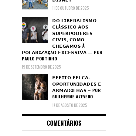
11 DE OUTUBRO DE 2025
𝗗𝗢 𝗟𝗜𝗕𝗘𝗥𝗔𝗟𝗜𝗦𝗠𝗢
𝗖𝗟Á𝗦𝗦𝗜𝗖𝗢 𝗔𝗢𝗦
𝗦𝗨𝗣𝗘𝗥𝗣𝗢𝗗𝗘𝗥𝗘𝗦
𝗖𝗜𝗩𝗜𝗦, 𝗖𝗢𝗠𝗢
𝗖𝗛𝗘𝗚𝗔𝗠𝗢𝗦 À
𝗣𝗢𝗟𝗔𝗥𝗜𝗭𝗔ÇÃ𝗢 𝗘𝗫𝗖𝗘𝗦𝗦𝗜𝗩𝗔 ― POR
PAULO PORTINHO
19 DE SETEMBRO DE 2025
𝗘𝗙𝗘𝗜𝗧𝗢 𝗙𝗘𝗟𝗖𝗔:
𝗢𝗣𝗢𝗥𝗧𝗨𝗡𝗜𝗗𝗔𝗗𝗘𝗦 𝗘
𝗔𝗥𝗠𝗔𝗗𝗜𝗟𝗛𝗔𝗦 – POR
GUILHERME AZEVEDO
17 DE AGOSTO DE 2025
COMENTÁRIOS