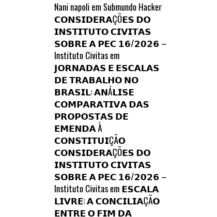
Nani napoli
em
Submundo Hacker
𝗖𝗢𝗡𝗦𝗜𝗗𝗘𝗥𝗔ÇÕ𝗘𝗦 𝗗𝗢
𝗜𝗡𝗦𝗧𝗜𝗧𝗨𝗧𝗢 𝗖𝗜𝗩𝗜𝗧𝗔𝗦
𝗦𝗢𝗕𝗥𝗘 𝗔 𝗣𝗘𝗖 𝟭𝟲/𝟮𝟬𝟮𝟲 –
Instituto Civitas
em
𝗝𝗢𝗥𝗡𝗔𝗗𝗔𝗦 𝗘 𝗘𝗦𝗖𝗔𝗟𝗔𝗦
𝗗𝗘 𝗧𝗥𝗔𝗕𝗔𝗟𝗛𝗢 𝗡𝗢
𝗕𝗥𝗔𝗦𝗜𝗟: 𝗔𝗡Á𝗟𝗜𝗦𝗘
𝗖𝗢𝗠𝗣𝗔𝗥𝗔𝗧𝗜𝗩𝗔 𝗗𝗔𝗦
𝗣𝗥𝗢𝗣𝗢𝗦𝗧𝗔𝗦 𝗗𝗘
𝗘𝗠𝗘𝗡𝗗𝗔 À
𝗖𝗢𝗡𝗦𝗧𝗜𝗧𝗨𝗜ÇÃ𝗢
𝗖𝗢𝗡𝗦𝗜𝗗𝗘𝗥𝗔ÇÕ𝗘𝗦 𝗗𝗢
𝗜𝗡𝗦𝗧𝗜𝗧𝗨𝗧𝗢 𝗖𝗜𝗩𝗜𝗧𝗔𝗦
𝗦𝗢𝗕𝗥𝗘 𝗔 𝗣𝗘𝗖 𝟭𝟲/𝟮𝟬𝟮𝟲 –
Instituto Civitas
em
𝗘𝗦𝗖𝗔𝗟𝗔
𝗟𝗜𝗩𝗥𝗘: 𝗔 𝗖𝗢𝗡𝗖𝗜𝗟𝗜𝗔ÇÃ𝗢
𝗘𝗡𝗧𝗥𝗘 𝗢 𝗙𝗜𝗠 𝗗𝗔