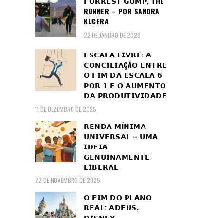
𝗙𝗢𝗥𝗥𝗘𝗦𝗧 𝗚𝗨𝗠𝗣, THE
RUNNER – POR SANDRA
KUCERA
22 DE JANEIRO DE 2026
𝗘𝗦𝗖𝗔𝗟𝗔 𝗟𝗜𝗩𝗥𝗘: 𝗔
𝗖𝗢𝗡𝗖𝗜𝗟𝗜𝗔ÇÃ𝗢 𝗘𝗡𝗧𝗥𝗘
𝗢 𝗙𝗜𝗠 𝗗𝗔 𝗘𝗦𝗖𝗔𝗟𝗔 𝟲
𝗣𝗢𝗥 𝟭 𝗘 𝗢 𝗔𝗨𝗠𝗘𝗡𝗧𝗢
𝗗𝗔 𝗣𝗥𝗢𝗗𝗨𝗧𝗜𝗩𝗜𝗗𝗔𝗗𝗘
11 DE DEZEMBRO DE 2025
𝗥𝗘𝗡𝗗𝗔 𝗠Í𝗡𝗜𝗠𝗔
𝗨𝗡𝗜𝗩𝗘𝗥𝗦𝗔𝗟 – 𝗨𝗠𝗔
𝗜𝗗𝗘𝗜𝗔
𝗚𝗘𝗡𝗨𝗜𝗡𝗔𝗠𝗘𝗡𝗧𝗘
𝗟𝗜𝗕𝗘𝗥𝗔𝗟
22 DE NOVEMBRO DE 2025
𝗢 𝗙𝗜𝗠 𝗗𝗢 𝗣𝗟𝗔𝗡𝗢
𝗥𝗘𝗔𝗟: 𝗔𝗗𝗘𝗨𝗦,
𝗗𝗜𝗦𝗡𝗘𝗬