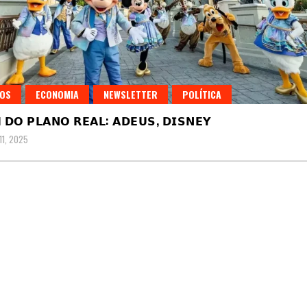
GOS
ECONOMIA
NEWSLETTER
POLÍTICA
 𝗗𝗢 𝗣𝗟𝗔𝗡𝗢 𝗥𝗘𝗔𝗟: 𝗔𝗗𝗘𝗨𝗦, 𝗗𝗜𝗦𝗡𝗘𝗬
1, 2025