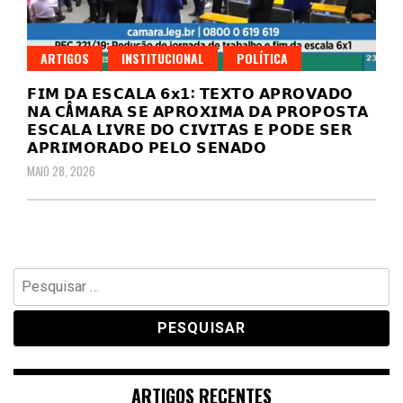
ARTIGOS
INSTITUCIONAL
POLÍTICA
𝗙𝗜𝗠 𝗗𝗔 𝗘𝗦𝗖𝗔𝗟𝗔 𝟲𝘅𝟭: 𝗧𝗘𝗫𝗧𝗢 𝗔𝗣𝗥𝗢𝗩𝗔𝗗𝗢
𝗡𝗔 𝗖Â𝗠𝗔𝗥𝗔 𝗦𝗘 𝗔𝗣𝗥𝗢𝗫𝗜𝗠𝗔 𝗗𝗔 𝗣𝗥𝗢𝗣𝗢𝗦𝗧𝗔
𝗘𝗦𝗖𝗔𝗟𝗔 𝗟𝗜𝗩𝗥𝗘 𝗗𝗢 𝗖𝗜𝗩𝗜𝗧𝗔𝗦 𝗘 𝗣𝗢𝗗𝗘 𝗦𝗘𝗥
𝗔𝗣𝗥𝗜𝗠𝗢𝗥𝗔𝗗𝗢 𝗣𝗘𝗟𝗢 𝗦𝗘𝗡𝗔𝗗𝗢
MAIO 28, 2026
Pesquisar
por:
ARTIGOS RECENTES