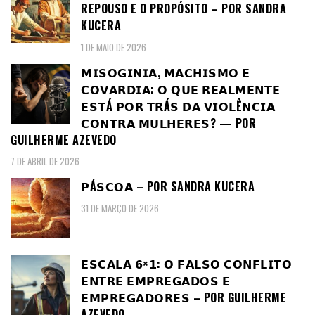
REPOUSO E O PROPÓSITO – POR SANDRA
KUCERA
1 DE MAIO DE 2026
𝗠𝗜𝗦𝗢𝗚𝗜𝗡𝗜𝗔, 𝗠𝗔𝗖𝗛𝗜𝗦𝗠𝗢 𝗘
𝗖𝗢𝗩𝗔𝗥𝗗𝗜𝗔: 𝗢 𝗤𝗨𝗘 𝗥𝗘𝗔𝗟𝗠𝗘𝗡𝗧𝗘
𝗘𝗦𝗧Á 𝗣𝗢𝗥 𝗧𝗥Á𝗦 𝗗𝗔 𝗩𝗜𝗢𝗟Ê𝗡𝗖𝗜𝗔
𝗖𝗢𝗡𝗧𝗥𝗔 𝗠𝗨𝗟𝗛𝗘𝗥𝗘𝗦? — POR
GUILHERME AZEVEDO
7 DE ABRIL DE 2026
𝗣Á𝗦𝗖𝗢𝗔 – POR SANDRA KUCERA
31 DE MARÇO DE 2026
𝗘𝗦𝗖𝗔𝗟𝗔 𝟲×𝟭: 𝗢 𝗙𝗔𝗟𝗦𝗢 𝗖𝗢𝗡𝗙𝗟𝗜𝗧𝗢
𝗘𝗡𝗧𝗥𝗘 𝗘𝗠𝗣𝗥𝗘𝗚𝗔𝗗𝗢𝗦 𝗘
𝗘𝗠𝗣𝗥𝗘𝗚𝗔𝗗𝗢𝗥𝗘𝗦 – POR GUILHERME
AZEVEDO