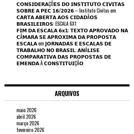
𝗖𝗢𝗡𝗦𝗜𝗗𝗘𝗥𝗔ÇÕ𝗘𝗦 𝗗𝗢 𝗜𝗡𝗦𝗧𝗜𝗧𝗨𝗧𝗢 𝗖𝗜𝗩𝗜𝗧𝗔𝗦
𝗦𝗢𝗕𝗥𝗘 𝗔 𝗣𝗘𝗖 𝟭𝟲/𝟮𝟬𝟮𝟲 – Instituto Civitas
em
𝗖𝗔𝗥𝗧𝗔 𝗔𝗕𝗘𝗥𝗧𝗔 𝗔𝗢𝗦 𝗖𝗜𝗗𝗔𝗗Ã𝗢𝗦
𝗕𝗥𝗔𝗦𝗜𝗟𝗘𝗜𝗥𝗢𝗦: ESCALA 6X1
𝗙𝗜𝗠 𝗗𝗔 𝗘𝗦𝗖𝗔𝗟𝗔 𝟲𝘅𝟭: 𝗧𝗘𝗫𝗧𝗢 𝗔𝗣𝗥𝗢𝗩𝗔𝗗𝗢 𝗡𝗔
𝗖Â𝗠𝗔𝗥𝗔 𝗦𝗘 𝗔𝗣𝗥𝗢𝗫𝗜𝗠𝗔 𝗗𝗔 𝗣𝗥𝗢𝗣𝗢𝗦𝗧𝗔
𝗘𝗦𝗖𝗔𝗟𝗔
em
𝗝𝗢𝗥𝗡𝗔𝗗𝗔𝗦 𝗘 𝗘𝗦𝗖𝗔𝗟𝗔𝗦 𝗗𝗘
𝗧𝗥𝗔𝗕𝗔𝗟𝗛𝗢 𝗡𝗢 𝗕𝗥𝗔𝗦𝗜𝗟: 𝗔𝗡Á𝗟𝗜𝗦𝗘
𝗖𝗢𝗠𝗣𝗔𝗥𝗔𝗧𝗜𝗩𝗔 𝗗𝗔𝗦 𝗣𝗥𝗢𝗣𝗢𝗦𝗧𝗔𝗦 𝗗𝗘
𝗘𝗠𝗘𝗡𝗗𝗔 À 𝗖𝗢𝗡𝗦𝗧𝗜𝗧𝗨𝗜ÇÃ𝗢
ARQUIVOS
maio 2026
abril 2026
março 2026
fevereiro 2026