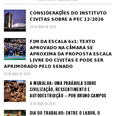
𝗖𝗢𝗡𝗦𝗜𝗗𝗘𝗥𝗔ÇÕ𝗘𝗦 𝗗𝗢 𝗜𝗡𝗦𝗧𝗜𝗧𝗨𝗧𝗢
𝗖𝗜𝗩𝗜𝗧𝗔𝗦 𝗦𝗢𝗕𝗥𝗘 𝗔 𝗣𝗘𝗖 𝟭𝟮/𝟮𝟬𝟮𝟲
28 DE MAIO DE 2026
𝗙𝗜𝗠 𝗗𝗔 𝗘𝗦𝗖𝗔𝗟𝗔 𝟲𝘅𝟭: 𝗧𝗘𝗫𝗧𝗢
𝗔𝗣𝗥𝗢𝗩𝗔𝗗𝗢 𝗡𝗔 𝗖Â𝗠𝗔𝗥𝗔 𝗦𝗘
𝗔𝗣𝗥𝗢𝗫𝗜𝗠𝗔 𝗗𝗔 𝗣𝗥𝗢𝗣𝗢𝗦𝗧𝗔 𝗘𝗦𝗖𝗔𝗟𝗔
𝗟𝗜𝗩𝗥𝗘 𝗗𝗢 𝗖𝗜𝗩𝗜𝗧𝗔𝗦 𝗘 𝗣𝗢𝗗𝗘 𝗦𝗘𝗥
𝗔𝗣𝗥𝗜𝗠𝗢𝗥𝗔𝗗𝗢 𝗣𝗘𝗟𝗢 𝗦𝗘𝗡𝗔𝗗𝗢
28 DE MAIO DE 2026
A MURALHA: UMA PARÁBOLA SOBRE
CIVILIZAÇÃO, RESSENTIMENTO E
AUTODESTRUIÇÃO – POR BRUNO CAMPOS
19 DE MAIO DE 2026
DIA DO TRABALHO: ENTRE O LABOR, O