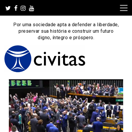
Skip
to
content
Por uma sociedade apta a defender a liberdade,
preservar sua história e construir um futuro
digno, íntegro e próspero.
Por uma sociedade apta a defender a liberdade,
Instituto Civitas
preservar sua história e construir um futuro digno, íntegro
e próspero.