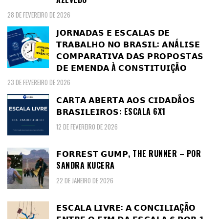
28 DE FEVEREIRO DE 2026
𝗝𝗢𝗥𝗡𝗔𝗗𝗔𝗦 𝗘 𝗘𝗦𝗖𝗔𝗟𝗔𝗦 𝗗𝗘
𝗧𝗥𝗔𝗕𝗔𝗟𝗛𝗢 𝗡𝗢 𝗕𝗥𝗔𝗦𝗜𝗟: 𝗔𝗡Á𝗟𝗜𝗦𝗘
𝗖𝗢𝗠𝗣𝗔𝗥𝗔𝗧𝗜𝗩𝗔 𝗗𝗔𝗦 𝗣𝗥𝗢𝗣𝗢𝗦𝗧𝗔𝗦
𝗗𝗘 𝗘𝗠𝗘𝗡𝗗𝗔 À 𝗖𝗢𝗡𝗦𝗧𝗜𝗧𝗨𝗜ÇÃ𝗢
23 DE FEVEREIRO DE 2026
𝗖𝗔𝗥𝗧𝗔 𝗔𝗕𝗘𝗥𝗧𝗔 𝗔𝗢𝗦 𝗖𝗜𝗗𝗔𝗗Ã𝗢𝗦
𝗕𝗥𝗔𝗦𝗜𝗟𝗘𝗜𝗥𝗢𝗦: ESCALA 6X1
12 DE FEVEREIRO DE 2026
𝗙𝗢𝗥𝗥𝗘𝗦𝗧 𝗚𝗨𝗠𝗣, THE RUNNER – POR
SANDRA KUCERA
22 DE JANEIRO DE 2026
𝗘𝗦𝗖𝗔𝗟𝗔 𝗟𝗜𝗩𝗥𝗘: 𝗔 𝗖𝗢𝗡𝗖𝗜𝗟𝗜𝗔ÇÃ𝗢