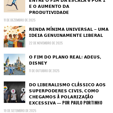
𝗘𝗡𝗧𝗥𝗘 𝗢 𝗙𝗜𝗠 𝗗𝗔 𝗘𝗦𝗖𝗔𝗟𝗔 𝟲 𝗣𝗢𝗥 𝟭
𝗘 𝗢 𝗔𝗨𝗠𝗘𝗡𝗧𝗢 𝗗𝗔
𝗣𝗥𝗢𝗗𝗨𝗧𝗜𝗩𝗜𝗗𝗔𝗗𝗘
11 DE DEZEMBRO DE 2025
𝗥𝗘𝗡𝗗𝗔 𝗠Í𝗡𝗜𝗠𝗔 𝗨𝗡𝗜𝗩𝗘𝗥𝗦𝗔𝗟 – 𝗨𝗠𝗔
𝗜𝗗𝗘𝗜𝗔 𝗚𝗘𝗡𝗨𝗜𝗡𝗔𝗠𝗘𝗡𝗧𝗘 𝗟𝗜𝗕𝗘𝗥𝗔𝗟
22 DE NOVEMBRO DE 2025
𝗢 𝗙𝗜𝗠 𝗗𝗢 𝗣𝗟𝗔𝗡𝗢 𝗥𝗘𝗔𝗟: 𝗔𝗗𝗘𝗨𝗦,
𝗗𝗜𝗦𝗡𝗘𝗬
11 DE OUTUBRO DE 2025
𝗗𝗢 𝗟𝗜𝗕𝗘𝗥𝗔𝗟𝗜𝗦𝗠𝗢 𝗖𝗟Á𝗦𝗦𝗜𝗖𝗢 𝗔𝗢𝗦
𝗦𝗨𝗣𝗘𝗥𝗣𝗢𝗗𝗘𝗥𝗘𝗦 𝗖𝗜𝗩𝗜𝗦, 𝗖𝗢𝗠𝗢
𝗖𝗛𝗘𝗚𝗔𝗠𝗢𝗦 À 𝗣𝗢𝗟𝗔𝗥𝗜𝗭𝗔ÇÃ𝗢
𝗘𝗫𝗖𝗘𝗦𝗦𝗜𝗩𝗔 ― POR PAULO PORTINHO
19 DE SETEMBRO DE 2025