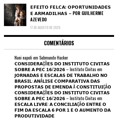
𝗘𝗙𝗘𝗜𝗧𝗢 𝗙𝗘𝗟𝗖𝗔: 𝗢𝗣𝗢𝗥𝗧𝗨𝗡𝗜𝗗𝗔𝗗𝗘𝗦
𝗘 𝗔𝗥𝗠𝗔𝗗𝗜𝗟𝗛𝗔𝗦 – POR GUILHERME
AZEVEDO
17 DE AGOSTO DE 2025
COMENTÁRIOS
Nani napoli
em
Submundo Hacker
𝗖𝗢𝗡𝗦𝗜𝗗𝗘𝗥𝗔ÇÕ𝗘𝗦 𝗗𝗢 𝗜𝗡𝗦𝗧𝗜𝗧𝗨𝗧𝗢 𝗖𝗜𝗩𝗜𝗧𝗔𝗦
𝗦𝗢𝗕𝗥𝗘 𝗔 𝗣𝗘𝗖 𝟭𝟲/𝟮𝟬𝟮𝟲 – Instituto Civitas
em
𝗝𝗢𝗥𝗡𝗔𝗗𝗔𝗦 𝗘 𝗘𝗦𝗖𝗔𝗟𝗔𝗦 𝗗𝗘 𝗧𝗥𝗔𝗕𝗔𝗟𝗛𝗢 𝗡𝗢
𝗕𝗥𝗔𝗦𝗜𝗟: 𝗔𝗡Á𝗟𝗜𝗦𝗘 𝗖𝗢𝗠𝗣𝗔𝗥𝗔𝗧𝗜𝗩𝗔 𝗗𝗔𝗦
𝗣𝗥𝗢𝗣𝗢𝗦𝗧𝗔𝗦 𝗗𝗘 𝗘𝗠𝗘𝗡𝗗𝗔 À 𝗖𝗢𝗡𝗦𝗧𝗜𝗧𝗨𝗜ÇÃ𝗢
𝗖𝗢𝗡𝗦𝗜𝗗𝗘𝗥𝗔ÇÕ𝗘𝗦 𝗗𝗢 𝗜𝗡𝗦𝗧𝗜𝗧𝗨𝗧𝗢 𝗖𝗜𝗩𝗜𝗧𝗔𝗦
𝗦𝗢𝗕𝗥𝗘 𝗔 𝗣𝗘𝗖 𝟭𝟲/𝟮𝟬𝟮𝟲 – Instituto Civitas
em
𝗘𝗦𝗖𝗔𝗟𝗔 𝗟𝗜𝗩𝗥𝗘: 𝗔 𝗖𝗢𝗡𝗖𝗜𝗟𝗜𝗔ÇÃ𝗢 𝗘𝗡𝗧𝗥𝗘 𝗢
𝗙𝗜𝗠 𝗗𝗔 𝗘𝗦𝗖𝗔𝗟𝗔 𝟲 𝗣𝗢𝗥 𝟭 𝗘 𝗢 𝗔𝗨𝗠𝗘𝗡𝗧𝗢 𝗗𝗔
𝗣𝗥𝗢𝗗𝗨𝗧𝗜𝗩𝗜𝗗𝗔𝗗𝗘