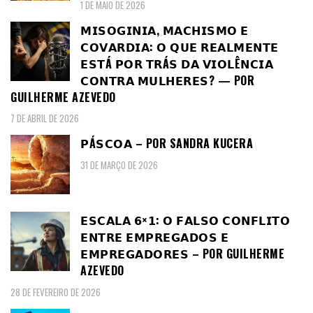
1 DE MAIO DE 2026
𝗠𝗜𝗦𝗢𝗚𝗜𝗡𝗜𝗔, 𝗠𝗔𝗖𝗛𝗜𝗦𝗠𝗢 𝗘
𝗖𝗢𝗩𝗔𝗥𝗗𝗜𝗔: 𝗢 𝗤𝗨𝗘 𝗥𝗘𝗔𝗟𝗠𝗘𝗡𝗧𝗘
𝗘𝗦𝗧Á 𝗣𝗢𝗥 𝗧𝗥Á𝗦 𝗗𝗔 𝗩𝗜𝗢𝗟Ê𝗡𝗖𝗜𝗔
𝗖𝗢𝗡𝗧𝗥𝗔 𝗠𝗨𝗟𝗛𝗘𝗥𝗘𝗦? — POR
GUILHERME AZEVEDO
7 DE ABRIL DE 2026
𝗣Á𝗦𝗖𝗢𝗔 – POR SANDRA KUCERA
31 DE MARÇO DE 2026
𝗘𝗦𝗖𝗔𝗟𝗔 𝟲×𝟭: 𝗢 𝗙𝗔𝗟𝗦𝗢 𝗖𝗢𝗡𝗙𝗟𝗜𝗧𝗢
𝗘𝗡𝗧𝗥𝗘 𝗘𝗠𝗣𝗥𝗘𝗚𝗔𝗗𝗢𝗦 𝗘
𝗘𝗠𝗣𝗥𝗘𝗚𝗔𝗗𝗢𝗥𝗘𝗦 – POR GUILHERME
AZEVEDO
28 DE FEVEREIRO DE 2026