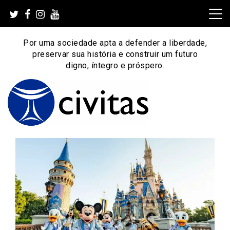
Skip
to
content
Por uma sociedade apta a defender a liberdade,
preservar sua história e construir um futuro
digno, íntegro e próspero.
Por uma sociedade apta a defender a liberdade,
Instituto Civitas
preservar sua história e construir um futuro digno, íntegro
e próspero.