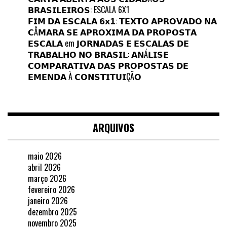
𝗕𝗥𝗔𝗦𝗜𝗟𝗘𝗜𝗥𝗢𝗦: ESCALA 6X1
𝗙𝗜𝗠 𝗗𝗔 𝗘𝗦𝗖𝗔𝗟𝗔 𝟲𝘅𝟭: 𝗧𝗘𝗫𝗧𝗢 𝗔𝗣𝗥𝗢𝗩𝗔𝗗𝗢 𝗡𝗔
𝗖Â𝗠𝗔𝗥𝗔 𝗦𝗘 𝗔𝗣𝗥𝗢𝗫𝗜𝗠𝗔 𝗗𝗔 𝗣𝗥𝗢𝗣𝗢𝗦𝗧𝗔
𝗘𝗦𝗖𝗔𝗟𝗔
em
𝗝𝗢𝗥𝗡𝗔𝗗𝗔𝗦 𝗘 𝗘𝗦𝗖𝗔𝗟𝗔𝗦 𝗗𝗘
𝗧𝗥𝗔𝗕𝗔𝗟𝗛𝗢 𝗡𝗢 𝗕𝗥𝗔𝗦𝗜𝗟: 𝗔𝗡Á𝗟𝗜𝗦𝗘
𝗖𝗢𝗠𝗣𝗔𝗥𝗔𝗧𝗜𝗩𝗔 𝗗𝗔𝗦 𝗣𝗥𝗢𝗣𝗢𝗦𝗧𝗔𝗦 𝗗𝗘
𝗘𝗠𝗘𝗡𝗗𝗔 À 𝗖𝗢𝗡𝗦𝗧𝗜𝗧𝗨𝗜ÇÃ𝗢
ARQUIVOS
maio 2026
abril 2026
março 2026
fevereiro 2026
janeiro 2026
dezembro 2025
novembro 2025