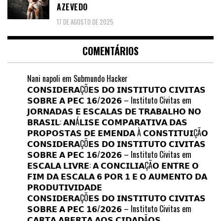
AZEVEDO
17 DE AGOSTO DE 2025
COMENTÁRIOS
Nani napoli
em
Submundo Hacker
𝗖𝗢𝗡𝗦𝗜𝗗𝗘𝗥𝗔ÇÕ𝗘𝗦 𝗗𝗢 𝗜𝗡𝗦𝗧𝗜𝗧𝗨𝗧𝗢 𝗖𝗜𝗩𝗜𝗧𝗔𝗦
𝗦𝗢𝗕𝗥𝗘 𝗔 𝗣𝗘𝗖 𝟭𝟲/𝟮𝟬𝟮𝟲 – Instituto Civitas
em
𝗝𝗢𝗥𝗡𝗔𝗗𝗔𝗦 𝗘 𝗘𝗦𝗖𝗔𝗟𝗔𝗦 𝗗𝗘 𝗧𝗥𝗔𝗕𝗔𝗟𝗛𝗢 𝗡𝗢
𝗕𝗥𝗔𝗦𝗜𝗟: 𝗔𝗡Á𝗟𝗜𝗦𝗘 𝗖𝗢𝗠𝗣𝗔𝗥𝗔𝗧𝗜𝗩𝗔 𝗗𝗔𝗦
𝗣𝗥𝗢𝗣𝗢𝗦𝗧𝗔𝗦 𝗗𝗘 𝗘𝗠𝗘𝗡𝗗𝗔 À 𝗖𝗢𝗡𝗦𝗧𝗜𝗧𝗨𝗜ÇÃ𝗢
𝗖𝗢𝗡𝗦𝗜𝗗𝗘𝗥𝗔ÇÕ𝗘𝗦 𝗗𝗢 𝗜𝗡𝗦𝗧𝗜𝗧𝗨𝗧𝗢 𝗖𝗜𝗩𝗜𝗧𝗔𝗦
𝗦𝗢𝗕𝗥𝗘 𝗔 𝗣𝗘𝗖 𝟭𝟲/𝟮𝟬𝟮𝟲 – Instituto Civitas
em
𝗘𝗦𝗖𝗔𝗟𝗔 𝗟𝗜𝗩𝗥𝗘: 𝗔 𝗖𝗢𝗡𝗖𝗜𝗟𝗜𝗔ÇÃ𝗢 𝗘𝗡𝗧𝗥𝗘 𝗢
𝗙𝗜𝗠 𝗗𝗔 𝗘𝗦𝗖𝗔𝗟𝗔 𝟲 𝗣𝗢𝗥 𝟭 𝗘 𝗢 𝗔𝗨𝗠𝗘𝗡𝗧𝗢 𝗗𝗔
𝗣𝗥𝗢𝗗𝗨𝗧𝗜𝗩𝗜𝗗𝗔𝗗𝗘
𝗖𝗢𝗡𝗦𝗜𝗗𝗘𝗥𝗔ÇÕ𝗘𝗦 𝗗𝗢 𝗜𝗡𝗦𝗧𝗜𝗧𝗨𝗧𝗢 𝗖𝗜𝗩𝗜𝗧𝗔𝗦
𝗦𝗢𝗕𝗥𝗘 𝗔 𝗣𝗘𝗖 𝟭𝟲/𝟮𝟬𝟮𝟲 – Instituto Civitas
em
𝗖𝗔𝗥𝗧𝗔 𝗔𝗕𝗘𝗥𝗧𝗔 𝗔𝗢𝗦 𝗖𝗜𝗗𝗔𝗗Ã𝗢𝗦