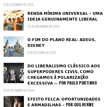
11 DE DEZEMBRO DE 2025
𝗥𝗘𝗡𝗗𝗔 𝗠Í𝗡𝗜𝗠𝗔 𝗨𝗡𝗜𝗩𝗘𝗥𝗦𝗔𝗟 – 𝗨𝗠𝗔
𝗜𝗗𝗘𝗜𝗔 𝗚𝗘𝗡𝗨𝗜𝗡𝗔𝗠𝗘𝗡𝗧𝗘 𝗟𝗜𝗕𝗘𝗥𝗔𝗟
22 DE NOVEMBRO DE 2025
𝗢 𝗙𝗜𝗠 𝗗𝗢 𝗣𝗟𝗔𝗡𝗢 𝗥𝗘𝗔𝗟: 𝗔𝗗𝗘𝗨𝗦,
𝗗𝗜𝗦𝗡𝗘𝗬
11 DE OUTUBRO DE 2025
𝗗𝗢 𝗟𝗜𝗕𝗘𝗥𝗔𝗟𝗜𝗦𝗠𝗢 𝗖𝗟Á𝗦𝗦𝗜𝗖𝗢 𝗔𝗢𝗦
𝗦𝗨𝗣𝗘𝗥𝗣𝗢𝗗𝗘𝗥𝗘𝗦 𝗖𝗜𝗩𝗜𝗦, 𝗖𝗢𝗠𝗢
𝗖𝗛𝗘𝗚𝗔𝗠𝗢𝗦 À 𝗣𝗢𝗟𝗔𝗥𝗜𝗭𝗔ÇÃ𝗢
𝗘𝗫𝗖𝗘𝗦𝗦𝗜𝗩𝗔 ― POR PAULO PORTINHO
19 DE SETEMBRO DE 2025
𝗘𝗙𝗘𝗜𝗧𝗢 𝗙𝗘𝗟𝗖𝗔: 𝗢𝗣𝗢𝗥𝗧𝗨𝗡𝗜𝗗𝗔𝗗𝗘𝗦
𝗘 𝗔𝗥𝗠𝗔𝗗𝗜𝗟𝗛𝗔𝗦 – POR GUILHERME