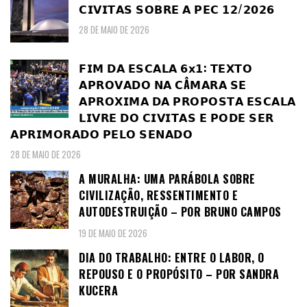
𝗖𝗜𝗩𝗜𝗧𝗔𝗦 𝗦𝗢𝗕𝗥𝗘 𝗔 𝗣𝗘𝗖 𝟭𝟮/𝟮𝟬𝟮𝟲
28 DE MAIO DE 2026
𝗙𝗜𝗠 𝗗𝗔 𝗘𝗦𝗖𝗔𝗟𝗔 𝟲𝘅𝟭: 𝗧𝗘𝗫𝗧𝗢
𝗔𝗣𝗥𝗢𝗩𝗔𝗗𝗢 𝗡𝗔 𝗖Â𝗠𝗔𝗥𝗔 𝗦𝗘
𝗔𝗣𝗥𝗢𝗫𝗜𝗠𝗔 𝗗𝗔 𝗣𝗥𝗢𝗣𝗢𝗦𝗧𝗔 𝗘𝗦𝗖𝗔𝗟𝗔
𝗟𝗜𝗩𝗥𝗘 𝗗𝗢 𝗖𝗜𝗩𝗜𝗧𝗔𝗦 𝗘 𝗣𝗢𝗗𝗘 𝗦𝗘𝗥
𝗔𝗣𝗥𝗜𝗠𝗢𝗥𝗔𝗗𝗢 𝗣𝗘𝗟𝗢 𝗦𝗘𝗡𝗔𝗗𝗢
28 DE MAIO DE 2026
A MURALHA: UMA PARÁBOLA SOBRE
CIVILIZAÇÃO, RESSENTIMENTO E
AUTODESTRUIÇÃO – POR BRUNO CAMPOS
19 DE MAIO DE 2026
DIA DO TRABALHO: ENTRE O LABOR, O
REPOUSO E O PROPÓSITO – POR SANDRA
KUCERA