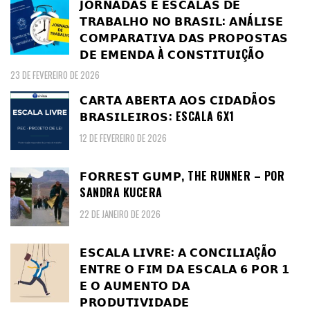
𝗝𝗢𝗥𝗡𝗔𝗗𝗔𝗦 𝗘 𝗘𝗦𝗖𝗔𝗟𝗔𝗦 𝗗𝗘
𝗧𝗥𝗔𝗕𝗔𝗟𝗛𝗢 𝗡𝗢 𝗕𝗥𝗔𝗦𝗜𝗟: 𝗔𝗡Á𝗟𝗜𝗦𝗘
𝗖𝗢𝗠𝗣𝗔𝗥𝗔𝗧𝗜𝗩𝗔 𝗗𝗔𝗦 𝗣𝗥𝗢𝗣𝗢𝗦𝗧𝗔𝗦
𝗗𝗘 𝗘𝗠𝗘𝗡𝗗𝗔 À 𝗖𝗢𝗡𝗦𝗧𝗜𝗧𝗨𝗜ÇÃ𝗢
23 DE FEVEREIRO DE 2026
𝗖𝗔𝗥𝗧𝗔 𝗔𝗕𝗘𝗥𝗧𝗔 𝗔𝗢𝗦 𝗖𝗜𝗗𝗔𝗗Ã𝗢𝗦
𝗕𝗥𝗔𝗦𝗜𝗟𝗘𝗜𝗥𝗢𝗦: ESCALA 6X1
12 DE FEVEREIRO DE 2026
𝗙𝗢𝗥𝗥𝗘𝗦𝗧 𝗚𝗨𝗠𝗣, THE RUNNER – POR
SANDRA KUCERA
22 DE JANEIRO DE 2026
𝗘𝗦𝗖𝗔𝗟𝗔 𝗟𝗜𝗩𝗥𝗘: 𝗔 𝗖𝗢𝗡𝗖𝗜𝗟𝗜𝗔ÇÃ𝗢
𝗘𝗡𝗧𝗥𝗘 𝗢 𝗙𝗜𝗠 𝗗𝗔 𝗘𝗦𝗖𝗔𝗟𝗔 𝟲 𝗣𝗢𝗥 𝟭
𝗘 𝗢 𝗔𝗨𝗠𝗘𝗡𝗧𝗢 𝗗𝗔
𝗣𝗥𝗢𝗗𝗨𝗧𝗜𝗩𝗜𝗗𝗔𝗗𝗘