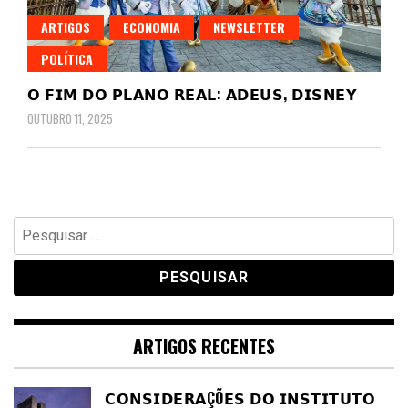
ARTIGOS
ECONOMIA
NEWSLETTER
POLÍTICA
𝗢 𝗙𝗜𝗠 𝗗𝗢 𝗣𝗟𝗔𝗡𝗢 𝗥𝗘𝗔𝗟: 𝗔𝗗𝗘𝗨𝗦, 𝗗𝗜𝗦𝗡𝗘𝗬
OUTUBRO 11, 2025
Pesquisar
por:
ARTIGOS RECENTES
𝗖𝗢𝗡𝗦𝗜𝗗𝗘𝗥𝗔ÇÕ𝗘𝗦 𝗗𝗢 𝗜𝗡𝗦𝗧𝗜𝗧𝗨𝗧𝗢