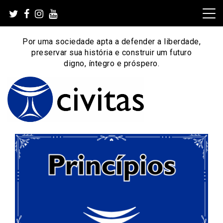
Skip
to
content
Por uma sociedade apta a defender a liberdade,
preservar sua história e construir um futuro
digno, íntegro e próspero.
Por uma sociedade apta a defender a liberdade,
Instituto Civitas
preservar sua história e construir um futuro digno, íntegro
e próspero.