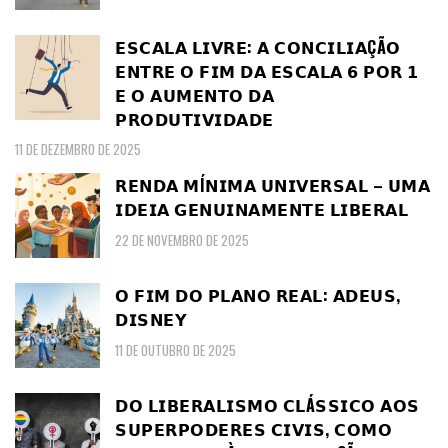
𝗘𝗦𝗖𝗔𝗟𝗔 𝗟𝗜𝗩𝗥𝗘: 𝗔 𝗖𝗢𝗡𝗖𝗜𝗟𝗜𝗔ÇÃ𝗢
𝗘𝗡𝗧𝗥𝗘 𝗢 𝗙𝗜𝗠 𝗗𝗔 𝗘𝗦𝗖𝗔𝗟𝗔 𝟲 𝗣𝗢𝗥 𝟭
𝗘 𝗢 𝗔𝗨𝗠𝗘𝗡𝗧𝗢 𝗗𝗔
𝗣𝗥𝗢𝗗𝗨𝗧𝗜𝗩𝗜𝗗𝗔𝗗𝗘
11 DE DEZEMBRO DE 2025
𝗥𝗘𝗡𝗗𝗔 𝗠Í𝗡𝗜𝗠𝗔 𝗨𝗡𝗜𝗩𝗘𝗥𝗦𝗔𝗟 – 𝗨𝗠𝗔
𝗜𝗗𝗘𝗜𝗔 𝗚𝗘𝗡𝗨𝗜𝗡𝗔𝗠𝗘𝗡𝗧𝗘 𝗟𝗜𝗕𝗘𝗥𝗔𝗟
22 DE NOVEMBRO DE 2025
𝗢 𝗙𝗜𝗠 𝗗𝗢 𝗣𝗟𝗔𝗡𝗢 𝗥𝗘𝗔𝗟: 𝗔𝗗𝗘𝗨𝗦,
𝗗𝗜𝗦𝗡𝗘𝗬
11 DE OUTUBRO DE 2025
𝗗𝗢 𝗟𝗜𝗕𝗘𝗥𝗔𝗟𝗜𝗦𝗠𝗢 𝗖𝗟Á𝗦𝗦𝗜𝗖𝗢 𝗔𝗢𝗦
𝗦𝗨𝗣𝗘𝗥𝗣𝗢𝗗𝗘𝗥𝗘𝗦 𝗖𝗜𝗩𝗜𝗦, 𝗖𝗢𝗠𝗢