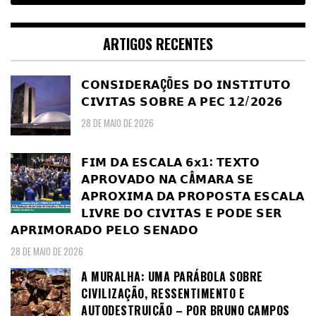
ARTIGOS RECENTES
𝗖𝗢𝗡𝗦𝗜𝗗𝗘𝗥𝗔ÇÕ𝗘𝗦 𝗗𝗢 𝗜𝗡𝗦𝗧𝗜𝗧𝗨𝗧𝗢
𝗖𝗜𝗩𝗜𝗧𝗔𝗦 𝗦𝗢𝗕𝗥𝗘 𝗔 𝗣𝗘𝗖 𝟭𝟮/𝟮𝟬𝟮𝟲
28 DE MAIO DE 2026
𝗙𝗜𝗠 𝗗𝗔 𝗘𝗦𝗖𝗔𝗟𝗔 𝟲𝘅𝟭: 𝗧𝗘𝗫𝗧𝗢
𝗔𝗣𝗥𝗢𝗩𝗔𝗗𝗢 𝗡𝗔 𝗖Â𝗠𝗔𝗥𝗔 𝗦𝗘
𝗔𝗣𝗥𝗢𝗫𝗜𝗠𝗔 𝗗𝗔 𝗣𝗥𝗢𝗣𝗢𝗦𝗧𝗔 𝗘𝗦𝗖𝗔𝗟𝗔
𝗟𝗜𝗩𝗥𝗘 𝗗𝗢 𝗖𝗜𝗩𝗜𝗧𝗔𝗦 𝗘 𝗣𝗢𝗗𝗘 𝗦𝗘𝗥
𝗔𝗣𝗥𝗜𝗠𝗢𝗥𝗔𝗗𝗢 𝗣𝗘𝗟𝗢 𝗦𝗘𝗡𝗔𝗗𝗢
28 DE MAIO DE 2026
A MURALHA: UMA PARÁBOLA SOBRE
CIVILIZAÇÃO, RESSENTIMENTO E
AUTODESTRUIÇÃO – POR BRUNO CAMPOS