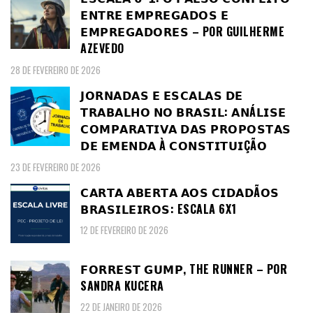
𝗘𝗡𝗧𝗥𝗘 𝗘𝗠𝗣𝗥𝗘𝗚𝗔𝗗𝗢𝗦 𝗘
𝗘𝗠𝗣𝗥𝗘𝗚𝗔𝗗𝗢𝗥𝗘𝗦 – POR GUILHERME
AZEVEDO
28 DE FEVEREIRO DE 2026
𝗝𝗢𝗥𝗡𝗔𝗗𝗔𝗦 𝗘 𝗘𝗦𝗖𝗔𝗟𝗔𝗦 𝗗𝗘
𝗧𝗥𝗔𝗕𝗔𝗟𝗛𝗢 𝗡𝗢 𝗕𝗥𝗔𝗦𝗜𝗟: 𝗔𝗡Á𝗟𝗜𝗦𝗘
𝗖𝗢𝗠𝗣𝗔𝗥𝗔𝗧𝗜𝗩𝗔 𝗗𝗔𝗦 𝗣𝗥𝗢𝗣𝗢𝗦𝗧𝗔𝗦
𝗗𝗘 𝗘𝗠𝗘𝗡𝗗𝗔 À 𝗖𝗢𝗡𝗦𝗧𝗜𝗧𝗨𝗜ÇÃ𝗢
23 DE FEVEREIRO DE 2026
𝗖𝗔𝗥𝗧𝗔 𝗔𝗕𝗘𝗥𝗧𝗔 𝗔𝗢𝗦 𝗖𝗜𝗗𝗔𝗗Ã𝗢𝗦
𝗕𝗥𝗔𝗦𝗜𝗟𝗘𝗜𝗥𝗢𝗦: ESCALA 6X1
12 DE FEVEREIRO DE 2026
𝗙𝗢𝗥𝗥𝗘𝗦𝗧 𝗚𝗨𝗠𝗣, THE RUNNER – POR
SANDRA KUCERA
22 DE JANEIRO DE 2026