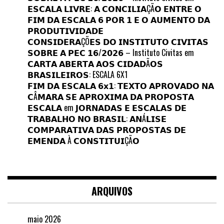
𝗘𝗦𝗖𝗔𝗟𝗔 𝗟𝗜𝗩𝗥𝗘: 𝗔 𝗖𝗢𝗡𝗖𝗜𝗟𝗜𝗔ÇÃ𝗢 𝗘𝗡𝗧𝗥𝗘 𝗢
𝗙𝗜𝗠 𝗗𝗔 𝗘𝗦𝗖𝗔𝗟𝗔 𝟲 𝗣𝗢𝗥 𝟭 𝗘 𝗢 𝗔𝗨𝗠𝗘𝗡𝗧𝗢 𝗗𝗔
𝗣𝗥𝗢𝗗𝗨𝗧𝗜𝗩𝗜𝗗𝗔𝗗𝗘
𝗖𝗢𝗡𝗦𝗜𝗗𝗘𝗥𝗔ÇÕ𝗘𝗦 𝗗𝗢 𝗜𝗡𝗦𝗧𝗜𝗧𝗨𝗧𝗢 𝗖𝗜𝗩𝗜𝗧𝗔𝗦
𝗦𝗢𝗕𝗥𝗘 𝗔 𝗣𝗘𝗖 𝟭𝟲/𝟮𝟬𝟮𝟲 – Instituto Civitas
em
𝗖𝗔𝗥𝗧𝗔 𝗔𝗕𝗘𝗥𝗧𝗔 𝗔𝗢𝗦 𝗖𝗜𝗗𝗔𝗗Ã𝗢𝗦
𝗕𝗥𝗔𝗦𝗜𝗟𝗘𝗜𝗥𝗢𝗦: ESCALA 6X1
𝗙𝗜𝗠 𝗗𝗔 𝗘𝗦𝗖𝗔𝗟𝗔 𝟲𝘅𝟭: 𝗧𝗘𝗫𝗧𝗢 𝗔𝗣𝗥𝗢𝗩𝗔𝗗𝗢 𝗡𝗔
𝗖Â𝗠𝗔𝗥𝗔 𝗦𝗘 𝗔𝗣𝗥𝗢𝗫𝗜𝗠𝗔 𝗗𝗔 𝗣𝗥𝗢𝗣𝗢𝗦𝗧𝗔
𝗘𝗦𝗖𝗔𝗟𝗔
em
𝗝𝗢𝗥𝗡𝗔𝗗𝗔𝗦 𝗘 𝗘𝗦𝗖𝗔𝗟𝗔𝗦 𝗗𝗘
𝗧𝗥𝗔𝗕𝗔𝗟𝗛𝗢 𝗡𝗢 𝗕𝗥𝗔𝗦𝗜𝗟: 𝗔𝗡Á𝗟𝗜𝗦𝗘
𝗖𝗢𝗠𝗣𝗔𝗥𝗔𝗧𝗜𝗩𝗔 𝗗𝗔𝗦 𝗣𝗥𝗢𝗣𝗢𝗦𝗧𝗔𝗦 𝗗𝗘
𝗘𝗠𝗘𝗡𝗗𝗔 À 𝗖𝗢𝗡𝗦𝗧𝗜𝗧𝗨𝗜ÇÃ𝗢
ARQUIVOS
maio 2026