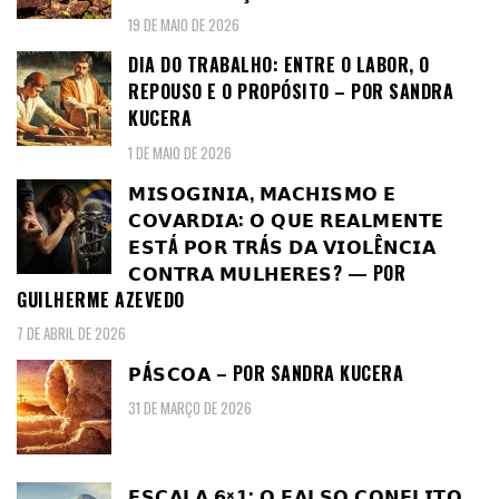
19 DE MAIO DE 2026
DIA DO TRABALHO: ENTRE O LABOR, O
REPOUSO E O PROPÓSITO – POR SANDRA
KUCERA
1 DE MAIO DE 2026
𝗠𝗜𝗦𝗢𝗚𝗜𝗡𝗜𝗔, 𝗠𝗔𝗖𝗛𝗜𝗦𝗠𝗢 𝗘
𝗖𝗢𝗩𝗔𝗥𝗗𝗜𝗔: 𝗢 𝗤𝗨𝗘 𝗥𝗘𝗔𝗟𝗠𝗘𝗡𝗧𝗘
𝗘𝗦𝗧Á 𝗣𝗢𝗥 𝗧𝗥Á𝗦 𝗗𝗔 𝗩𝗜𝗢𝗟Ê𝗡𝗖𝗜𝗔
𝗖𝗢𝗡𝗧𝗥𝗔 𝗠𝗨𝗟𝗛𝗘𝗥𝗘𝗦? — POR
GUILHERME AZEVEDO
7 DE ABRIL DE 2026
𝗣Á𝗦𝗖𝗢𝗔 – POR SANDRA KUCERA
31 DE MARÇO DE 2026
𝗘𝗦𝗖𝗔𝗟𝗔 𝟲×𝟭: 𝗢 𝗙𝗔𝗟𝗦𝗢 𝗖𝗢𝗡𝗙𝗟𝗜𝗧𝗢