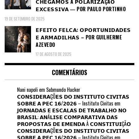
𝗖𝗛𝗘𝗚𝗔𝗠𝗢𝗦 À 𝗣𝗢𝗟𝗔𝗥𝗜𝗭𝗔ÇÃ𝗢
𝗘𝗫𝗖𝗘𝗦𝗦𝗜𝗩𝗔 ― POR PAULO PORTINHO
19 DE SETEMBRO DE 2025
𝗘𝗙𝗘𝗜𝗧𝗢 𝗙𝗘𝗟𝗖𝗔: 𝗢𝗣𝗢𝗥𝗧𝗨𝗡𝗜𝗗𝗔𝗗𝗘𝗦
𝗘 𝗔𝗥𝗠𝗔𝗗𝗜𝗟𝗛𝗔𝗦 – POR GUILHERME
AZEVEDO
17 DE AGOSTO DE 2025
COMENTÁRIOS
Nani napoli
em
Submundo Hacker
𝗖𝗢𝗡𝗦𝗜𝗗𝗘𝗥𝗔ÇÕ𝗘𝗦 𝗗𝗢 𝗜𝗡𝗦𝗧𝗜𝗧𝗨𝗧𝗢 𝗖𝗜𝗩𝗜𝗧𝗔𝗦
𝗦𝗢𝗕𝗥𝗘 𝗔 𝗣𝗘𝗖 𝟭𝟲/𝟮𝟬𝟮𝟲 – Instituto Civitas
em
𝗝𝗢𝗥𝗡𝗔𝗗𝗔𝗦 𝗘 𝗘𝗦𝗖𝗔𝗟𝗔𝗦 𝗗𝗘 𝗧𝗥𝗔𝗕𝗔𝗟𝗛𝗢 𝗡𝗢
𝗕𝗥𝗔𝗦𝗜𝗟: 𝗔𝗡Á𝗟𝗜𝗦𝗘 𝗖𝗢𝗠𝗣𝗔𝗥𝗔𝗧𝗜𝗩𝗔 𝗗𝗔𝗦
𝗣𝗥𝗢𝗣𝗢𝗦𝗧𝗔𝗦 𝗗𝗘 𝗘𝗠𝗘𝗡𝗗𝗔 À 𝗖𝗢𝗡𝗦𝗧𝗜𝗧𝗨𝗜ÇÃ𝗢
𝗖𝗢𝗡𝗦𝗜𝗗𝗘𝗥𝗔ÇÕ𝗘𝗦 𝗗𝗢 𝗜𝗡𝗦𝗧𝗜𝗧𝗨𝗧𝗢 𝗖𝗜𝗩𝗜𝗧𝗔𝗦
𝗦𝗢𝗕𝗥𝗘 𝗔 𝗣𝗘𝗖 𝟭𝟲/𝟮𝟬𝟮𝟲 – Instituto Civitas
em