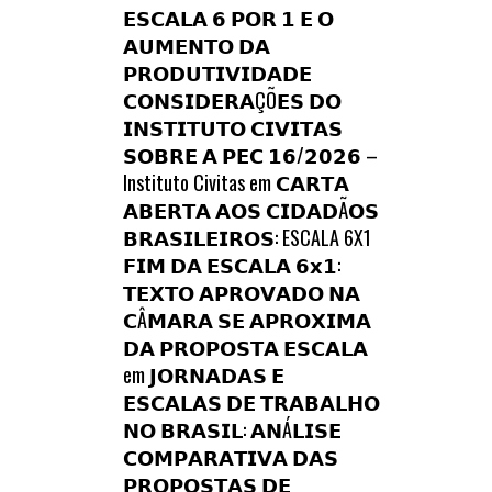
𝗘𝗦𝗖𝗔𝗟𝗔 𝟲 𝗣𝗢𝗥 𝟭 𝗘 𝗢
𝗔𝗨𝗠𝗘𝗡𝗧𝗢 𝗗𝗔
𝗣𝗥𝗢𝗗𝗨𝗧𝗜𝗩𝗜𝗗𝗔𝗗𝗘
𝗖𝗢𝗡𝗦𝗜𝗗𝗘𝗥𝗔ÇÕ𝗘𝗦 𝗗𝗢
𝗜𝗡𝗦𝗧𝗜𝗧𝗨𝗧𝗢 𝗖𝗜𝗩𝗜𝗧𝗔𝗦
𝗦𝗢𝗕𝗥𝗘 𝗔 𝗣𝗘𝗖 𝟭𝟲/𝟮𝟬𝟮𝟲 –
Instituto Civitas
em
𝗖𝗔𝗥𝗧𝗔
𝗔𝗕𝗘𝗥𝗧𝗔 𝗔𝗢𝗦 𝗖𝗜𝗗𝗔𝗗Ã𝗢𝗦
𝗕𝗥𝗔𝗦𝗜𝗟𝗘𝗜𝗥𝗢𝗦: ESCALA 6X1
𝗙𝗜𝗠 𝗗𝗔 𝗘𝗦𝗖𝗔𝗟𝗔 𝟲𝘅𝟭:
𝗧𝗘𝗫𝗧𝗢 𝗔𝗣𝗥𝗢𝗩𝗔𝗗𝗢 𝗡𝗔
𝗖Â𝗠𝗔𝗥𝗔 𝗦𝗘 𝗔𝗣𝗥𝗢𝗫𝗜𝗠𝗔
𝗗𝗔 𝗣𝗥𝗢𝗣𝗢𝗦𝗧𝗔 𝗘𝗦𝗖𝗔𝗟𝗔
em
𝗝𝗢𝗥𝗡𝗔𝗗𝗔𝗦 𝗘
𝗘𝗦𝗖𝗔𝗟𝗔𝗦 𝗗𝗘 𝗧𝗥𝗔𝗕𝗔𝗟𝗛𝗢
𝗡𝗢 𝗕𝗥𝗔𝗦𝗜𝗟: 𝗔𝗡Á𝗟𝗜𝗦𝗘
𝗖𝗢𝗠𝗣𝗔𝗥𝗔𝗧𝗜𝗩𝗔 𝗗𝗔𝗦
𝗣𝗥𝗢𝗣𝗢𝗦𝗧𝗔𝗦 𝗗𝗘