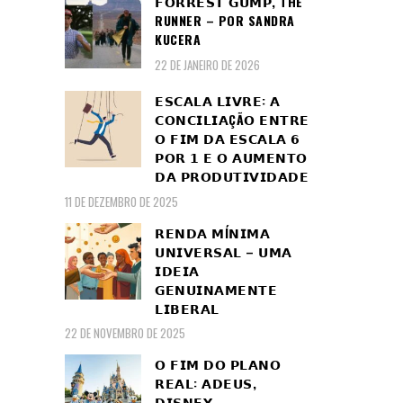
𝗙𝗢𝗥𝗥𝗘𝗦𝗧 𝗚𝗨𝗠𝗣, THE
RUNNER – POR SANDRA
KUCERA
22 DE JANEIRO DE 2026
𝗘𝗦𝗖𝗔𝗟𝗔 𝗟𝗜𝗩𝗥𝗘: 𝗔
𝗖𝗢𝗡𝗖𝗜𝗟𝗜𝗔ÇÃ𝗢 𝗘𝗡𝗧𝗥𝗘
𝗢 𝗙𝗜𝗠 𝗗𝗔 𝗘𝗦𝗖𝗔𝗟𝗔 𝟲
𝗣𝗢𝗥 𝟭 𝗘 𝗢 𝗔𝗨𝗠𝗘𝗡𝗧𝗢
𝗗𝗔 𝗣𝗥𝗢𝗗𝗨𝗧𝗜𝗩𝗜𝗗𝗔𝗗𝗘
11 DE DEZEMBRO DE 2025
𝗥𝗘𝗡𝗗𝗔 𝗠Í𝗡𝗜𝗠𝗔
𝗨𝗡𝗜𝗩𝗘𝗥𝗦𝗔𝗟 – 𝗨𝗠𝗔
𝗜𝗗𝗘𝗜𝗔
𝗚𝗘𝗡𝗨𝗜𝗡𝗔𝗠𝗘𝗡𝗧𝗘
𝗟𝗜𝗕𝗘𝗥𝗔𝗟
22 DE NOVEMBRO DE 2025
𝗢 𝗙𝗜𝗠 𝗗𝗢 𝗣𝗟𝗔𝗡𝗢
𝗥𝗘𝗔𝗟: 𝗔𝗗𝗘𝗨𝗦,
𝗗𝗜𝗦𝗡𝗘𝗬