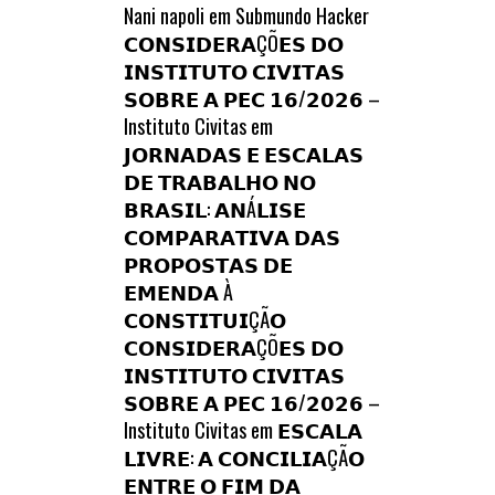
Nani napoli
em
Submundo Hacker
𝗖𝗢𝗡𝗦𝗜𝗗𝗘𝗥𝗔ÇÕ𝗘𝗦 𝗗𝗢
𝗜𝗡𝗦𝗧𝗜𝗧𝗨𝗧𝗢 𝗖𝗜𝗩𝗜𝗧𝗔𝗦
𝗦𝗢𝗕𝗥𝗘 𝗔 𝗣𝗘𝗖 𝟭𝟲/𝟮𝟬𝟮𝟲 –
Instituto Civitas
em
𝗝𝗢𝗥𝗡𝗔𝗗𝗔𝗦 𝗘 𝗘𝗦𝗖𝗔𝗟𝗔𝗦
𝗗𝗘 𝗧𝗥𝗔𝗕𝗔𝗟𝗛𝗢 𝗡𝗢
𝗕𝗥𝗔𝗦𝗜𝗟: 𝗔𝗡Á𝗟𝗜𝗦𝗘
𝗖𝗢𝗠𝗣𝗔𝗥𝗔𝗧𝗜𝗩𝗔 𝗗𝗔𝗦
𝗣𝗥𝗢𝗣𝗢𝗦𝗧𝗔𝗦 𝗗𝗘
𝗘𝗠𝗘𝗡𝗗𝗔 À
𝗖𝗢𝗡𝗦𝗧𝗜𝗧𝗨𝗜ÇÃ𝗢
𝗖𝗢𝗡𝗦𝗜𝗗𝗘𝗥𝗔ÇÕ𝗘𝗦 𝗗𝗢
𝗜𝗡𝗦𝗧𝗜𝗧𝗨𝗧𝗢 𝗖𝗜𝗩𝗜𝗧𝗔𝗦
𝗦𝗢𝗕𝗥𝗘 𝗔 𝗣𝗘𝗖 𝟭𝟲/𝟮𝟬𝟮𝟲 –
Instituto Civitas
em
𝗘𝗦𝗖𝗔𝗟𝗔
𝗟𝗜𝗩𝗥𝗘: 𝗔 𝗖𝗢𝗡𝗖𝗜𝗟𝗜𝗔ÇÃ𝗢
𝗘𝗡𝗧𝗥𝗘 𝗢 𝗙𝗜𝗠 𝗗𝗔