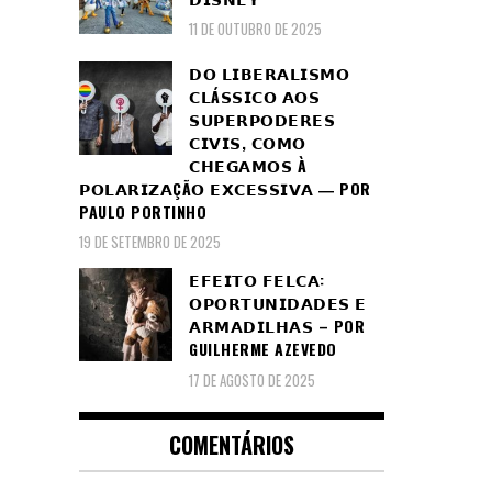
11 DE OUTUBRO DE 2025
𝗗𝗢 𝗟𝗜𝗕𝗘𝗥𝗔𝗟𝗜𝗦𝗠𝗢
𝗖𝗟Á𝗦𝗦𝗜𝗖𝗢 𝗔𝗢𝗦
𝗦𝗨𝗣𝗘𝗥𝗣𝗢𝗗𝗘𝗥𝗘𝗦
𝗖𝗜𝗩𝗜𝗦, 𝗖𝗢𝗠𝗢
𝗖𝗛𝗘𝗚𝗔𝗠𝗢𝗦 À
𝗣𝗢𝗟𝗔𝗥𝗜𝗭𝗔ÇÃ𝗢 𝗘𝗫𝗖𝗘𝗦𝗦𝗜𝗩𝗔 ― POR
PAULO PORTINHO
19 DE SETEMBRO DE 2025
𝗘𝗙𝗘𝗜𝗧𝗢 𝗙𝗘𝗟𝗖𝗔:
𝗢𝗣𝗢𝗥𝗧𝗨𝗡𝗜𝗗𝗔𝗗𝗘𝗦 𝗘
𝗔𝗥𝗠𝗔𝗗𝗜𝗟𝗛𝗔𝗦 – POR
GUILHERME AZEVEDO
17 DE AGOSTO DE 2025
COMENTÁRIOS