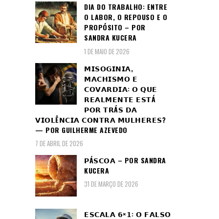
DIA DO TRABALHO: ENTRE
O LABOR, O REPOUSO E O
PROPÓSITO – POR
SANDRA KUCERA
1 DE MAIO DE 2026
𝗠𝗜𝗦𝗢𝗚𝗜𝗡𝗜𝗔,
𝗠𝗔𝗖𝗛𝗜𝗦𝗠𝗢 𝗘
𝗖𝗢𝗩𝗔𝗥𝗗𝗜𝗔: 𝗢 𝗤𝗨𝗘
𝗥𝗘𝗔𝗟𝗠𝗘𝗡𝗧𝗘 𝗘𝗦𝗧Á
𝗣𝗢𝗥 𝗧𝗥Á𝗦 𝗗𝗔
𝗩𝗜𝗢𝗟Ê𝗡𝗖𝗜𝗔 𝗖𝗢𝗡𝗧𝗥𝗔 𝗠𝗨𝗟𝗛𝗘𝗥𝗘𝗦?
— POR GUILHERME AZEVEDO
7 DE ABRIL DE 2026
𝗣Á𝗦𝗖𝗢𝗔 – POR SANDRA
KUCERA
31 DE MARÇO DE 2026
𝗘𝗦𝗖𝗔𝗟𝗔 𝟲×𝟭: 𝗢 𝗙𝗔𝗟𝗦𝗢