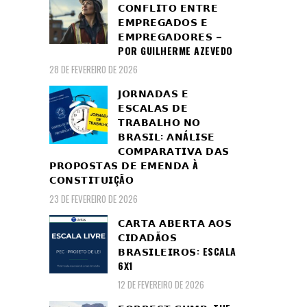
𝗖𝗢𝗡𝗙𝗟𝗜𝗧𝗢 𝗘𝗡𝗧𝗥𝗘
𝗘𝗠𝗣𝗥𝗘𝗚𝗔𝗗𝗢𝗦 𝗘
𝗘𝗠𝗣𝗥𝗘𝗚𝗔𝗗𝗢𝗥𝗘𝗦 –
POR GUILHERME AZEVEDO
28 DE FEVEREIRO DE 2026
𝗝𝗢𝗥𝗡𝗔𝗗𝗔𝗦 𝗘
𝗘𝗦𝗖𝗔𝗟𝗔𝗦 𝗗𝗘
𝗧𝗥𝗔𝗕𝗔𝗟𝗛𝗢 𝗡𝗢
𝗕𝗥𝗔𝗦𝗜𝗟: 𝗔𝗡Á𝗟𝗜𝗦𝗘
𝗖𝗢𝗠𝗣𝗔𝗥𝗔𝗧𝗜𝗩𝗔 𝗗𝗔𝗦
𝗣𝗥𝗢𝗣𝗢𝗦𝗧𝗔𝗦 𝗗𝗘 𝗘𝗠𝗘𝗡𝗗𝗔 À
𝗖𝗢𝗡𝗦𝗧𝗜𝗧𝗨𝗜ÇÃ𝗢
23 DE FEVEREIRO DE 2026
𝗖𝗔𝗥𝗧𝗔 𝗔𝗕𝗘𝗥𝗧𝗔 𝗔𝗢𝗦
𝗖𝗜𝗗𝗔𝗗Ã𝗢𝗦
𝗕𝗥𝗔𝗦𝗜𝗟𝗘𝗜𝗥𝗢𝗦: ESCALA
6X1
12 DE FEVEREIRO DE 2026