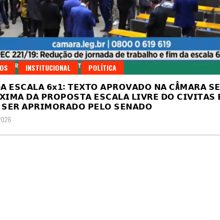
GOS
INSTITUCIONAL
POLÍTICA
𝗔 𝗘𝗦𝗖𝗔𝗟𝗔 𝟲𝘅𝟭: 𝗧𝗘𝗫𝗧𝗢 𝗔𝗣𝗥𝗢𝗩𝗔𝗗𝗢 𝗡𝗔 𝗖Â𝗠𝗔𝗥𝗔 𝗦
𝗫𝗜𝗠𝗔 𝗗𝗔 𝗣𝗥𝗢𝗣𝗢𝗦𝗧𝗔 𝗘𝗦𝗖𝗔𝗟𝗔 𝗟𝗜𝗩𝗥𝗘 𝗗𝗢 𝗖𝗜𝗩𝗜𝗧𝗔𝗦 
 𝗦𝗘𝗥 𝗔𝗣𝗥𝗜𝗠𝗢𝗥𝗔𝗗𝗢 𝗣𝗘𝗟𝗢 𝗦𝗘𝗡𝗔𝗗𝗢
2026