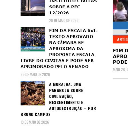
𝗜𝗡𝗦𝗧𝗜𝗧𝗨𝗧𝗢 𝗖𝗜𝗩𝗜𝗧𝗔𝗦
𝗦𝗢𝗕𝗥𝗘 𝗔 𝗣𝗘𝗖
𝟭𝟮/𝟮𝟬𝟮𝟲
28 DE MAIO DE 2026
𝗙𝗜𝗠 𝗗𝗔 𝗘𝗦𝗖𝗔𝗟𝗔 𝟲𝘅𝟭:
𝗧𝗘𝗫𝗧𝗢 𝗔𝗣𝗥𝗢𝗩𝗔𝗗𝗢
ARTI
𝗡𝗔 𝗖Â𝗠𝗔𝗥𝗔 𝗦𝗘
𝗔𝗣𝗥𝗢𝗫𝗜𝗠𝗔 𝗗𝗔
𝗙𝗜𝗠 
𝗣𝗥𝗢𝗣𝗢𝗦𝗧𝗔 𝗘𝗦𝗖𝗔𝗟𝗔
𝗔𝗣𝗥𝗢
𝗟𝗜𝗩𝗥𝗘 𝗗𝗢 𝗖𝗜𝗩𝗜𝗧𝗔𝗦 𝗘 𝗣𝗢𝗗𝗘 𝗦𝗘𝗥
𝗣𝗢𝗗𝗘
𝗔𝗣𝗥𝗜𝗠𝗢𝗥𝗔𝗗𝗢 𝗣𝗘𝗟𝗢 𝗦𝗘𝗡𝗔𝗗𝗢
MAIO 28, 
28 DE MAIO DE 2026
A MURALHA: UMA
PARÁBOLA SOBRE
CIVILIZAÇÃO,
RESSENTIMENTO E
AUTODESTRUIÇÃO – POR
BRUNO CAMPOS
19 DE MAIO DE 2026