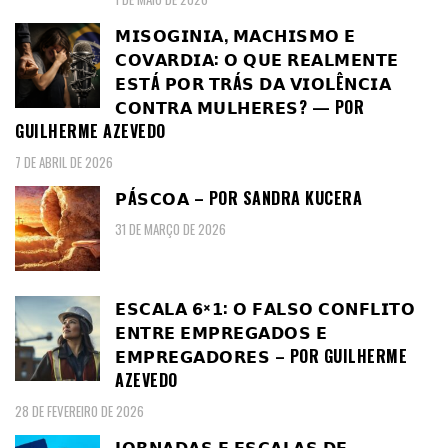
𝗠𝗜𝗦𝗢𝗚𝗜𝗡𝗜𝗔, 𝗠𝗔𝗖𝗛𝗜𝗦𝗠𝗢 𝗘
𝗖𝗢𝗩𝗔𝗥𝗗𝗜𝗔: 𝗢 𝗤𝗨𝗘 𝗥𝗘𝗔𝗟𝗠𝗘𝗡𝗧𝗘
𝗘𝗦𝗧Á 𝗣𝗢𝗥 𝗧𝗥Á𝗦 𝗗𝗔 𝗩𝗜𝗢𝗟Ê𝗡𝗖𝗜𝗔
𝗖𝗢𝗡𝗧𝗥𝗔 𝗠𝗨𝗟𝗛𝗘𝗥𝗘𝗦? — POR
GUILHERME AZEVEDO
7 DE ABRIL DE 2026
𝗣Á𝗦𝗖𝗢𝗔 – POR SANDRA KUCERA
31 DE MARÇO DE 2026
𝗘𝗦𝗖𝗔𝗟𝗔 𝟲×𝟭: 𝗢 𝗙𝗔𝗟𝗦𝗢 𝗖𝗢𝗡𝗙𝗟𝗜𝗧𝗢
𝗘𝗡𝗧𝗥𝗘 𝗘𝗠𝗣𝗥𝗘𝗚𝗔𝗗𝗢𝗦 𝗘
𝗘𝗠𝗣𝗥𝗘𝗚𝗔𝗗𝗢𝗥𝗘𝗦 – POR GUILHERME
AZEVEDO
28 DE FEVEREIRO DE 2026
𝗝𝗢𝗥𝗡𝗔𝗗𝗔𝗦 𝗘 𝗘𝗦𝗖𝗔𝗟𝗔𝗦 𝗗𝗘