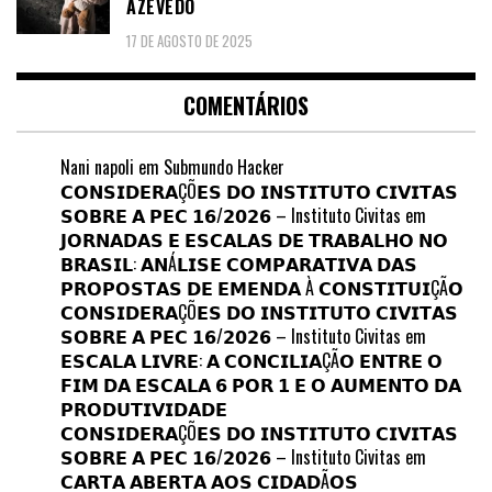
AZEVEDO
17 DE AGOSTO DE 2025
COMENTÁRIOS
Nani napoli
em
Submundo Hacker
𝗖𝗢𝗡𝗦𝗜𝗗𝗘𝗥𝗔ÇÕ𝗘𝗦 𝗗𝗢 𝗜𝗡𝗦𝗧𝗜𝗧𝗨𝗧𝗢 𝗖𝗜𝗩𝗜𝗧𝗔𝗦
𝗦𝗢𝗕𝗥𝗘 𝗔 𝗣𝗘𝗖 𝟭𝟲/𝟮𝟬𝟮𝟲 – Instituto Civitas
em
𝗝𝗢𝗥𝗡𝗔𝗗𝗔𝗦 𝗘 𝗘𝗦𝗖𝗔𝗟𝗔𝗦 𝗗𝗘 𝗧𝗥𝗔𝗕𝗔𝗟𝗛𝗢 𝗡𝗢
𝗕𝗥𝗔𝗦𝗜𝗟: 𝗔𝗡Á𝗟𝗜𝗦𝗘 𝗖𝗢𝗠𝗣𝗔𝗥𝗔𝗧𝗜𝗩𝗔 𝗗𝗔𝗦
𝗣𝗥𝗢𝗣𝗢𝗦𝗧𝗔𝗦 𝗗𝗘 𝗘𝗠𝗘𝗡𝗗𝗔 À 𝗖𝗢𝗡𝗦𝗧𝗜𝗧𝗨𝗜ÇÃ𝗢
𝗖𝗢𝗡𝗦𝗜𝗗𝗘𝗥𝗔ÇÕ𝗘𝗦 𝗗𝗢 𝗜𝗡𝗦𝗧𝗜𝗧𝗨𝗧𝗢 𝗖𝗜𝗩𝗜𝗧𝗔𝗦
𝗦𝗢𝗕𝗥𝗘 𝗔 𝗣𝗘𝗖 𝟭𝟲/𝟮𝟬𝟮𝟲 – Instituto Civitas
em
𝗘𝗦𝗖𝗔𝗟𝗔 𝗟𝗜𝗩𝗥𝗘: 𝗔 𝗖𝗢𝗡𝗖𝗜𝗟𝗜𝗔ÇÃ𝗢 𝗘𝗡𝗧𝗥𝗘 𝗢
𝗙𝗜𝗠 𝗗𝗔 𝗘𝗦𝗖𝗔𝗟𝗔 𝟲 𝗣𝗢𝗥 𝟭 𝗘 𝗢 𝗔𝗨𝗠𝗘𝗡𝗧𝗢 𝗗𝗔
𝗣𝗥𝗢𝗗𝗨𝗧𝗜𝗩𝗜𝗗𝗔𝗗𝗘
𝗖𝗢𝗡𝗦𝗜𝗗𝗘𝗥𝗔ÇÕ𝗘𝗦 𝗗𝗢 𝗜𝗡𝗦𝗧𝗜𝗧𝗨𝗧𝗢 𝗖𝗜𝗩𝗜𝗧𝗔𝗦
𝗦𝗢𝗕𝗥𝗘 𝗔 𝗣𝗘𝗖 𝟭𝟲/𝟮𝟬𝟮𝟲 – Instituto Civitas
em
𝗖𝗔𝗥𝗧𝗔 𝗔𝗕𝗘𝗥𝗧𝗔 𝗔𝗢𝗦 𝗖𝗜𝗗𝗔𝗗Ã𝗢𝗦