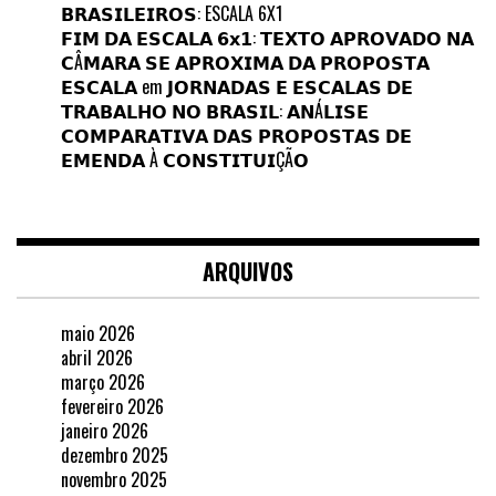
𝗕𝗥𝗔𝗦𝗜𝗟𝗘𝗜𝗥𝗢𝗦: ESCALA 6X1
𝗙𝗜𝗠 𝗗𝗔 𝗘𝗦𝗖𝗔𝗟𝗔 𝟲𝘅𝟭: 𝗧𝗘𝗫𝗧𝗢 𝗔𝗣𝗥𝗢𝗩𝗔𝗗𝗢 𝗡𝗔
𝗖Â𝗠𝗔𝗥𝗔 𝗦𝗘 𝗔𝗣𝗥𝗢𝗫𝗜𝗠𝗔 𝗗𝗔 𝗣𝗥𝗢𝗣𝗢𝗦𝗧𝗔
𝗘𝗦𝗖𝗔𝗟𝗔
em
𝗝𝗢𝗥𝗡𝗔𝗗𝗔𝗦 𝗘 𝗘𝗦𝗖𝗔𝗟𝗔𝗦 𝗗𝗘
𝗧𝗥𝗔𝗕𝗔𝗟𝗛𝗢 𝗡𝗢 𝗕𝗥𝗔𝗦𝗜𝗟: 𝗔𝗡Á𝗟𝗜𝗦𝗘
𝗖𝗢𝗠𝗣𝗔𝗥𝗔𝗧𝗜𝗩𝗔 𝗗𝗔𝗦 𝗣𝗥𝗢𝗣𝗢𝗦𝗧𝗔𝗦 𝗗𝗘
𝗘𝗠𝗘𝗡𝗗𝗔 À 𝗖𝗢𝗡𝗦𝗧𝗜𝗧𝗨𝗜ÇÃ𝗢
ARQUIVOS
maio 2026
abril 2026
março 2026
fevereiro 2026
janeiro 2026
dezembro 2025
novembro 2025