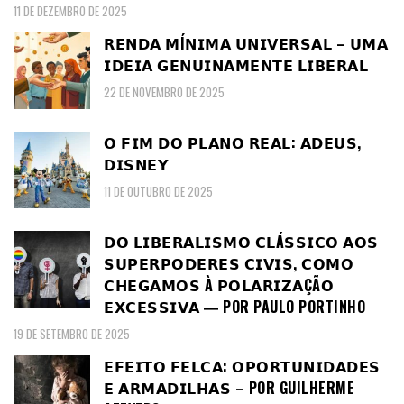
11 DE DEZEMBRO DE 2025
𝗥𝗘𝗡𝗗𝗔 𝗠Í𝗡𝗜𝗠𝗔 𝗨𝗡𝗜𝗩𝗘𝗥𝗦𝗔𝗟 – 𝗨𝗠𝗔
𝗜𝗗𝗘𝗜𝗔 𝗚𝗘𝗡𝗨𝗜𝗡𝗔𝗠𝗘𝗡𝗧𝗘 𝗟𝗜𝗕𝗘𝗥𝗔𝗟
22 DE NOVEMBRO DE 2025
𝗢 𝗙𝗜𝗠 𝗗𝗢 𝗣𝗟𝗔𝗡𝗢 𝗥𝗘𝗔𝗟: 𝗔𝗗𝗘𝗨𝗦,
𝗗𝗜𝗦𝗡𝗘𝗬
11 DE OUTUBRO DE 2025
𝗗𝗢 𝗟𝗜𝗕𝗘𝗥𝗔𝗟𝗜𝗦𝗠𝗢 𝗖𝗟Á𝗦𝗦𝗜𝗖𝗢 𝗔𝗢𝗦
𝗦𝗨𝗣𝗘𝗥𝗣𝗢𝗗𝗘𝗥𝗘𝗦 𝗖𝗜𝗩𝗜𝗦, 𝗖𝗢𝗠𝗢
𝗖𝗛𝗘𝗚𝗔𝗠𝗢𝗦 À 𝗣𝗢𝗟𝗔𝗥𝗜𝗭𝗔ÇÃ𝗢
𝗘𝗫𝗖𝗘𝗦𝗦𝗜𝗩𝗔 ― POR PAULO PORTINHO
19 DE SETEMBRO DE 2025
𝗘𝗙𝗘𝗜𝗧𝗢 𝗙𝗘𝗟𝗖𝗔: 𝗢𝗣𝗢𝗥𝗧𝗨𝗡𝗜𝗗𝗔𝗗𝗘𝗦
𝗘 𝗔𝗥𝗠𝗔𝗗𝗜𝗟𝗛𝗔𝗦 – POR GUILHERME