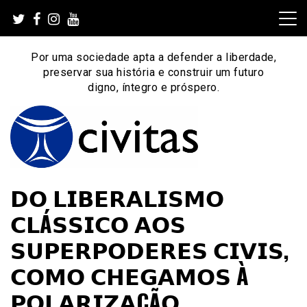
Skip
to
content
Por uma sociedade apta a defender a liberdade,
preservar sua história e construir um futuro
digno, íntegro e próspero.
Por uma sociedade apta a defender a liberdade,
Instituto Civitas
𝗗𝗢 𝗟𝗜𝗕𝗘𝗥𝗔𝗟𝗜𝗦𝗠𝗢
preservar sua história e construir um futuro digno, íntegro
e próspero.
𝗖𝗟Á𝗦𝗦𝗜𝗖𝗢 𝗔𝗢𝗦
𝗦𝗨𝗣𝗘𝗥𝗣𝗢𝗗𝗘𝗥𝗘𝗦 𝗖𝗜𝗩𝗜𝗦,
𝗖𝗢𝗠𝗢 𝗖𝗛𝗘𝗚𝗔𝗠𝗢𝗦 À
𝗣𝗢𝗟𝗔𝗥𝗜𝗭𝗔ÇÃ𝗢