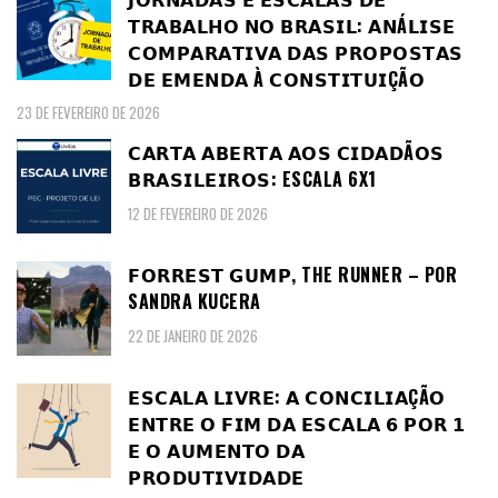
𝗧𝗥𝗔𝗕𝗔𝗟𝗛𝗢 𝗡𝗢 𝗕𝗥𝗔𝗦𝗜𝗟: 𝗔𝗡Á𝗟𝗜𝗦𝗘
𝗖𝗢𝗠𝗣𝗔𝗥𝗔𝗧𝗜𝗩𝗔 𝗗𝗔𝗦 𝗣𝗥𝗢𝗣𝗢𝗦𝗧𝗔𝗦
𝗗𝗘 𝗘𝗠𝗘𝗡𝗗𝗔 À 𝗖𝗢𝗡𝗦𝗧𝗜𝗧𝗨𝗜ÇÃ𝗢
23 DE FEVEREIRO DE 2026
𝗖𝗔𝗥𝗧𝗔 𝗔𝗕𝗘𝗥𝗧𝗔 𝗔𝗢𝗦 𝗖𝗜𝗗𝗔𝗗Ã𝗢𝗦
𝗕𝗥𝗔𝗦𝗜𝗟𝗘𝗜𝗥𝗢𝗦: ESCALA 6X1
12 DE FEVEREIRO DE 2026
𝗙𝗢𝗥𝗥𝗘𝗦𝗧 𝗚𝗨𝗠𝗣, THE RUNNER – POR
SANDRA KUCERA
22 DE JANEIRO DE 2026
𝗘𝗦𝗖𝗔𝗟𝗔 𝗟𝗜𝗩𝗥𝗘: 𝗔 𝗖𝗢𝗡𝗖𝗜𝗟𝗜𝗔ÇÃ𝗢
𝗘𝗡𝗧𝗥𝗘 𝗢 𝗙𝗜𝗠 𝗗𝗔 𝗘𝗦𝗖𝗔𝗟𝗔 𝟲 𝗣𝗢𝗥 𝟭
𝗘 𝗢 𝗔𝗨𝗠𝗘𝗡𝗧𝗢 𝗗𝗔
𝗣𝗥𝗢𝗗𝗨𝗧𝗜𝗩𝗜𝗗𝗔𝗗𝗘