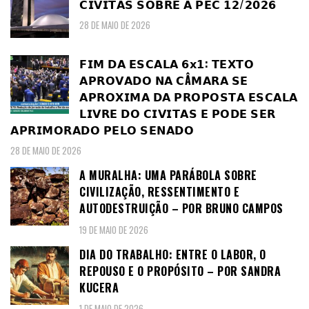
𝗖𝗜𝗩𝗜𝗧𝗔𝗦 𝗦𝗢𝗕𝗥𝗘 𝗔 𝗣𝗘𝗖 𝟭𝟮/𝟮𝟬𝟮𝟲
28 DE MAIO DE 2026
𝗙𝗜𝗠 𝗗𝗔 𝗘𝗦𝗖𝗔𝗟𝗔 𝟲𝘅𝟭: 𝗧𝗘𝗫𝗧𝗢
𝗔𝗣𝗥𝗢𝗩𝗔𝗗𝗢 𝗡𝗔 𝗖Â𝗠𝗔𝗥𝗔 𝗦𝗘
𝗔𝗣𝗥𝗢𝗫𝗜𝗠𝗔 𝗗𝗔 𝗣𝗥𝗢𝗣𝗢𝗦𝗧𝗔 𝗘𝗦𝗖𝗔𝗟𝗔
𝗟𝗜𝗩𝗥𝗘 𝗗𝗢 𝗖𝗜𝗩𝗜𝗧𝗔𝗦 𝗘 𝗣𝗢𝗗𝗘 𝗦𝗘𝗥
𝗔𝗣𝗥𝗜𝗠𝗢𝗥𝗔𝗗𝗢 𝗣𝗘𝗟𝗢 𝗦𝗘𝗡𝗔𝗗𝗢
28 DE MAIO DE 2026
A MURALHA: UMA PARÁBOLA SOBRE
CIVILIZAÇÃO, RESSENTIMENTO E
AUTODESTRUIÇÃO – POR BRUNO CAMPOS
19 DE MAIO DE 2026
DIA DO TRABALHO: ENTRE O LABOR, O
REPOUSO E O PROPÓSITO – POR SANDRA
KUCERA
1 DE MAIO DE 2026