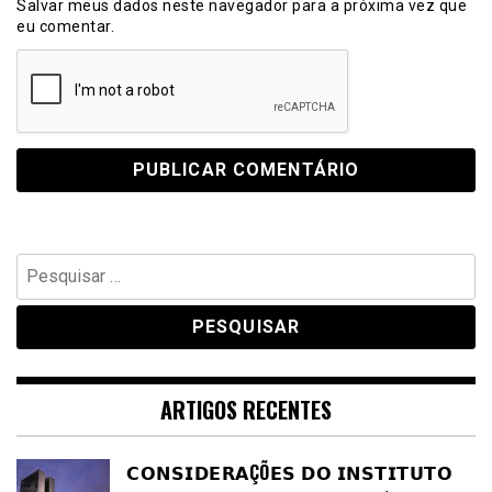
Salvar meus dados neste navegador para a próxima vez que
eu comentar.
Pesquisar
por:
ARTIGOS RECENTES
𝗖𝗢𝗡𝗦𝗜𝗗𝗘𝗥𝗔ÇÕ𝗘𝗦 𝗗𝗢 𝗜𝗡𝗦𝗧𝗜𝗧𝗨𝗧𝗢