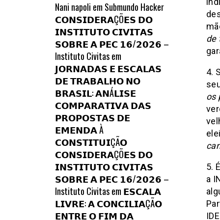
ind
Nani napoli
em
Submundo Hacker
des
𝗖𝗢𝗡𝗦𝗜𝗗𝗘𝗥𝗔ÇÕ𝗘𝗦 𝗗𝗢
mão
𝗜𝗡𝗦𝗧𝗜𝗧𝗨𝗧𝗢 𝗖𝗜𝗩𝗜𝗧𝗔𝗦
de 
𝗦𝗢𝗕𝗥𝗘 𝗔 𝗣𝗘𝗖 𝟭𝟲/𝟮𝟬𝟮𝟲 –
gar
Instituto Civitas
em
𝗝𝗢𝗥𝗡𝗔𝗗𝗔𝗦 𝗘 𝗘𝗦𝗖𝗔𝗟𝗔𝗦
4. 
𝗗𝗘 𝗧𝗥𝗔𝗕𝗔𝗟𝗛𝗢 𝗡𝗢
seu
𝗕𝗥𝗔𝗦𝗜𝗟: 𝗔𝗡Á𝗟𝗜𝗦𝗘
os 
𝗖𝗢𝗠𝗣𝗔𝗥𝗔𝗧𝗜𝗩𝗔 𝗗𝗔𝗦
ver
𝗣𝗥𝗢𝗣𝗢𝗦𝗧𝗔𝗦 𝗗𝗘
vel
𝗘𝗠𝗘𝗡𝗗𝗔 À
ele
𝗖𝗢𝗡𝗦𝗧𝗜𝗧𝗨𝗜ÇÃ𝗢
can
𝗖𝗢𝗡𝗦𝗜𝗗𝗘𝗥𝗔ÇÕ𝗘𝗦 𝗗𝗢
𝗜𝗡𝗦𝗧𝗜𝗧𝗨𝗧𝗢 𝗖𝗜𝗩𝗜𝗧𝗔𝗦
5. 
𝗦𝗢𝗕𝗥𝗘 𝗔 𝗣𝗘𝗖 𝟭𝟲/𝟮𝟬𝟮𝟲 –
a I
Instituto Civitas
em
𝗘𝗦𝗖𝗔𝗟𝗔
alg
𝗟𝗜𝗩𝗥𝗘: 𝗔 𝗖𝗢𝗡𝗖𝗜𝗟𝗜𝗔ÇÃ𝗢
Par
𝗘𝗡𝗧𝗥𝗘 𝗢 𝗙𝗜𝗠 𝗗𝗔
IDE