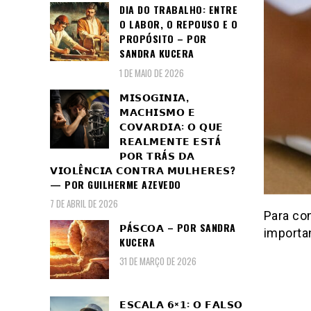
DIA DO TRABALHO: ENTRE
O LABOR, O REPOUSO E O
PROPÓSITO – POR
SANDRA KUCERA
1 DE MAIO DE 2026
𝗠𝗜𝗦𝗢𝗚𝗜𝗡𝗜𝗔,
𝗠𝗔𝗖𝗛𝗜𝗦𝗠𝗢 𝗘
𝗖𝗢𝗩𝗔𝗥𝗗𝗜𝗔: 𝗢 𝗤𝗨𝗘
𝗥𝗘𝗔𝗟𝗠𝗘𝗡𝗧𝗘 𝗘𝗦𝗧Á
𝗣𝗢𝗥 𝗧𝗥Á𝗦 𝗗𝗔
𝗩𝗜𝗢𝗟Ê𝗡𝗖𝗜𝗔 𝗖𝗢𝗡𝗧𝗥𝗔 𝗠𝗨𝗟𝗛𝗘𝗥𝗘𝗦?
— POR GUILHERME AZEVEDO
7 DE ABRIL DE 2026
Para co
𝗣Á𝗦𝗖𝗢𝗔 – POR SANDRA
importan
KUCERA
31 DE MARÇO DE 2026
𝗘𝗦𝗖𝗔𝗟𝗔 𝟲×𝟭: 𝗢 𝗙𝗔𝗟𝗦𝗢