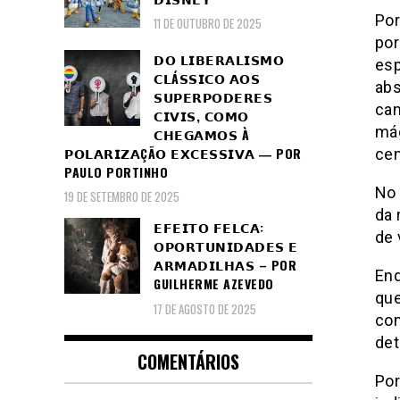
Por
11 DE OUTUBRO DE 2025
por
𝗗𝗢 𝗟𝗜𝗕𝗘𝗥𝗔𝗟𝗜𝗦𝗠𝗢
esp
𝗖𝗟Á𝗦𝗦𝗜𝗖𝗢 𝗔𝗢𝗦
abs
𝗦𝗨𝗣𝗘𝗥𝗣𝗢𝗗𝗘𝗥𝗘𝗦
can
𝗖𝗜𝗩𝗜𝗦, 𝗖𝗢𝗠𝗢
mág
𝗖𝗛𝗘𝗚𝗔𝗠𝗢𝗦 À
𝗣𝗢𝗟𝗔𝗥𝗜𝗭𝗔ÇÃ𝗢 𝗘𝗫𝗖𝗘𝗦𝗦𝗜𝗩𝗔 ― POR
cen
PAULO PORTINHO
No 
19 DE SETEMBRO DE 2025
da 
𝗘𝗙𝗘𝗜𝗧𝗢 𝗙𝗘𝗟𝗖𝗔:
de 
𝗢𝗣𝗢𝗥𝗧𝗨𝗡𝗜𝗗𝗔𝗗𝗘𝗦 𝗘
𝗔𝗥𝗠𝗔𝗗𝗜𝗟𝗛𝗔𝗦 – POR
Enq
GUILHERME AZEVEDO
que
17 DE AGOSTO DE 2025
com
det
COMENTÁRIOS
Por