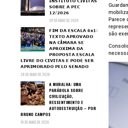
𝗜𝗡𝗦𝗧𝗜𝗧𝗨𝗧𝗢 𝗖𝗜𝗩𝗜𝗧𝗔𝗦
Guardam
𝗦𝗢𝗕𝗥𝗘 𝗔 𝗣𝗘𝗖
mobiliz
𝟭𝟮/𝟮𝟬𝟮𝟲
Parece q
28 DE MAIO DE 2026
represen
𝗙𝗜𝗠 𝗗𝗔 𝗘𝗦𝗖𝗔𝗟𝗔 𝟲𝘅𝟭:
são exe
𝗧𝗘𝗫𝗧𝗢 𝗔𝗣𝗥𝗢𝗩𝗔𝗗𝗢
𝗡𝗔 𝗖Â𝗠𝗔𝗥𝗔 𝗦𝗘
Consoli
𝗔𝗣𝗥𝗢𝗫𝗜𝗠𝗔 𝗗𝗔
necessá
𝗣𝗥𝗢𝗣𝗢𝗦𝗧𝗔 𝗘𝗦𝗖𝗔𝗟𝗔
𝗟𝗜𝗩𝗥𝗘 𝗗𝗢 𝗖𝗜𝗩𝗜𝗧𝗔𝗦 𝗘 𝗣𝗢𝗗𝗘 𝗦𝗘𝗥
𝗔𝗣𝗥𝗜𝗠𝗢𝗥𝗔𝗗𝗢 𝗣𝗘𝗟𝗢 𝗦𝗘𝗡𝗔𝗗𝗢
28 DE MAIO DE 2026
A MURALHA: UMA
PARÁBOLA SOBRE
CIVILIZAÇÃO,
RESSENTIMENTO E
AUTODESTRUIÇÃO – POR
BRUNO CAMPOS
19 DE MAIO DE 2026