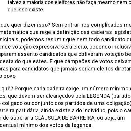
talvez a maioria dos eleitores não faça mesmo nem 
que isso existe.
 que quer dizer isso? Sem entrar nos complicados m
matemática que rege a definição das cadeiras legisla
icipais, podemos resumir que nem todo candidato q
ance votação expressiva será eleito, podendo inclusi
parem assento candidatos que obtiveram votação b
esta do que estes. E que campeões de votos deixa
ras para candidatos que jamais seriam eleitos diret
o povo.
 quê? Porque cada cadeira exige um número mínimo 
os, que devem ser alcançados pela LEGENDA (partido
 coligado ou conjunto dos partidos de uma coligação)
arreira partidária, ainda existe a do indivíduo, pois o c
 de superar a CLÁUSULA DE BARREIRA, ou seja, um
centual mínimo dos votos da legenda.