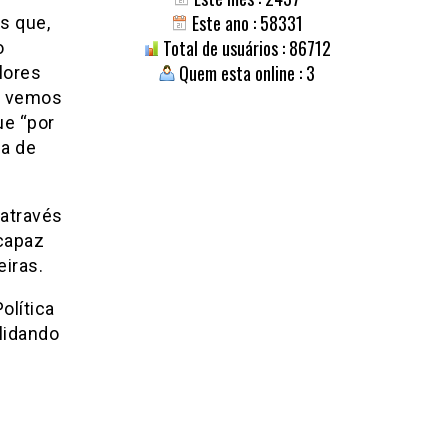
Este ano : 58331
s que,
Total de usuários : 86712
o
Quem esta online : 3
lores
ue vemos
ue “por
la de
 através
capaz
eiras.
olítica
lidando