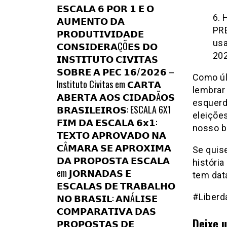
𝗘𝗦𝗖𝗔𝗟𝗔 𝟲 𝗣𝗢𝗥 𝟭 𝗘 𝗢
6. 
𝗔𝗨𝗠𝗘𝗡𝗧𝗢 𝗗𝗔
PR
𝗣𝗥𝗢𝗗𝗨𝗧𝗜𝗩𝗜𝗗𝗔𝗗𝗘
usa
𝗖𝗢𝗡𝗦𝗜𝗗𝗘𝗥𝗔ÇÕ𝗘𝗦 𝗗𝗢
202
𝗜𝗡𝗦𝗧𝗜𝗧𝗨𝗧𝗢 𝗖𝗜𝗩𝗜𝗧𝗔𝗦
𝗦𝗢𝗕𝗥𝗘 𝗔 𝗣𝗘𝗖 𝟭𝟲/𝟮𝟬𝟮𝟲 –
Como úl
Instituto Civitas
em
𝗖𝗔𝗥𝗧𝗔
lembrar 
𝗔𝗕𝗘𝗥𝗧𝗔 𝗔𝗢𝗦 𝗖𝗜𝗗𝗔𝗗Ã𝗢𝗦
esquerd
𝗕𝗥𝗔𝗦𝗜𝗟𝗘𝗜𝗥𝗢𝗦: ESCALA 6X1
eleiçõe
𝗙𝗜𝗠 𝗗𝗔 𝗘𝗦𝗖𝗔𝗟𝗔 𝟲𝘅𝟭:
nosso b
𝗧𝗘𝗫𝗧𝗢 𝗔𝗣𝗥𝗢𝗩𝗔𝗗𝗢 𝗡𝗔
𝗖Â𝗠𝗔𝗥𝗔 𝗦𝗘 𝗔𝗣𝗥𝗢𝗫𝗜𝗠𝗔
Se quis
𝗗𝗔 𝗣𝗥𝗢𝗣𝗢𝗦𝗧𝗔 𝗘𝗦𝗖𝗔𝗟𝗔
história
em
𝗝𝗢𝗥𝗡𝗔𝗗𝗔𝗦 𝗘
tem dat
𝗘𝗦𝗖𝗔𝗟𝗔𝗦 𝗗𝗘 𝗧𝗥𝗔𝗕𝗔𝗟𝗛𝗢
𝗡𝗢 𝗕𝗥𝗔𝗦𝗜𝗟: 𝗔𝗡Á𝗟𝗜𝗦𝗘
#Liberd
𝗖𝗢𝗠𝗣𝗔𝗥𝗔𝗧𝗜𝗩𝗔 𝗗𝗔𝗦
Deixe 
𝗣𝗥𝗢𝗣𝗢𝗦𝗧𝗔𝗦 𝗗𝗘