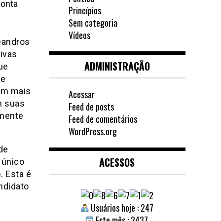
conta
Princípios
Sem categoria
Vídeos
eandros
tivas
ADMINISTRAÇÃO
ue
ve
em mais
Acessar
m suas
Feed de posts
amente
Feed de comentários
WordPress.org
de
ACESSOS
 único
. Esta é
andidato
Usuários hoje : 247
Este mês : 2437