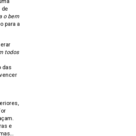
 uma
 de
a o bem
go para a
derar
m todos
o das
nvencer
eriores,
for
raçam.
ras e
lmas…