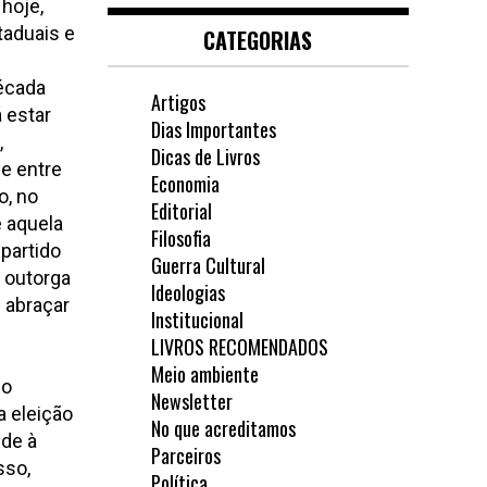
hoje,
taduais e
CATEGORIAS
década
Artigos
 estar
Dias Importantes
,
Dicas de Livros
e entre
Economia
o, no
Editorial
e aquela
Filosofia
partido
Guerra Cultural
a outorga
Ideologias
 abraçar
Institucional
LIVROS RECOMENDADOS
Meio ambiente
 o
Newsletter
a eleição
No que acreditamos
nde à
Parceiros
sso,
Política