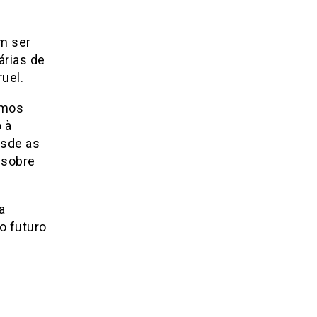
m ser
árias de
uel.
amos
 à
esde as
 sobre
a
o futuro