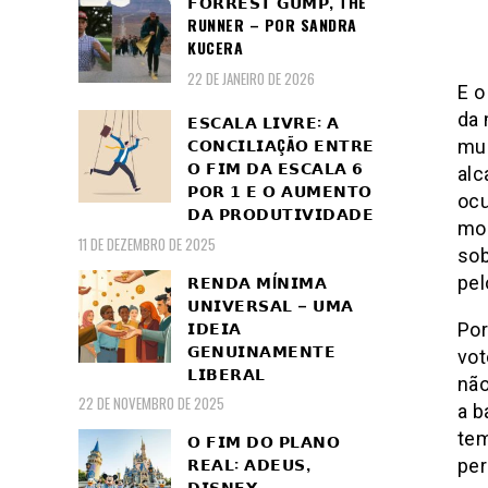
𝗙𝗢𝗥𝗥𝗘𝗦𝗧 𝗚𝗨𝗠𝗣, THE
RUNNER – POR SANDRA
KUCERA
22 DE JANEIRO DE 2026
E o
da 
𝗘𝗦𝗖𝗔𝗟𝗔 𝗟𝗜𝗩𝗥𝗘: 𝗔
𝗖𝗢𝗡𝗖𝗜𝗟𝗜𝗔ÇÃ𝗢 𝗘𝗡𝗧𝗥𝗘
mun
𝗢 𝗙𝗜𝗠 𝗗𝗔 𝗘𝗦𝗖𝗔𝗟𝗔 𝟲
alc
𝗣𝗢𝗥 𝟭 𝗘 𝗢 𝗔𝗨𝗠𝗘𝗡𝗧𝗢
ocu
𝗗𝗔 𝗣𝗥𝗢𝗗𝗨𝗧𝗜𝗩𝗜𝗗𝗔𝗗𝗘
mod
11 DE DEZEMBRO DE 2025
sob
𝗥𝗘𝗡𝗗𝗔 𝗠Í𝗡𝗜𝗠𝗔
pel
𝗨𝗡𝗜𝗩𝗘𝗥𝗦𝗔𝗟 – 𝗨𝗠𝗔
𝗜𝗗𝗘𝗜𝗔
Por
𝗚𝗘𝗡𝗨𝗜𝗡𝗔𝗠𝗘𝗡𝗧𝗘
vot
𝗟𝗜𝗕𝗘𝗥𝗔𝗟
não
22 DE NOVEMBRO DE 2025
a b
tem
𝗢 𝗙𝗜𝗠 𝗗𝗢 𝗣𝗟𝗔𝗡𝗢
𝗥𝗘𝗔𝗟: 𝗔𝗗𝗘𝗨𝗦,
per
𝗗𝗜𝗦𝗡𝗘𝗬