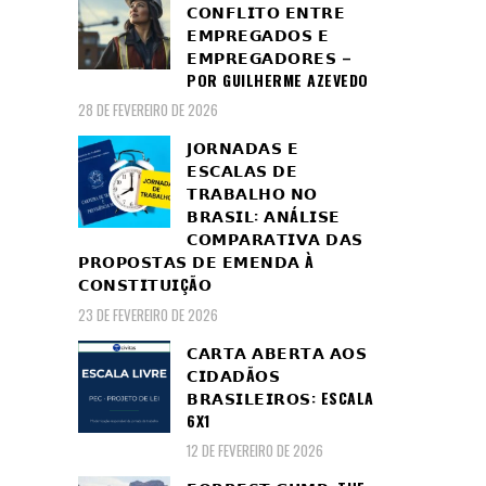
𝗖𝗢𝗡𝗙𝗟𝗜𝗧𝗢 𝗘𝗡𝗧𝗥𝗘
𝗘𝗠𝗣𝗥𝗘𝗚𝗔𝗗𝗢𝗦 𝗘
𝗘𝗠𝗣𝗥𝗘𝗚𝗔𝗗𝗢𝗥𝗘𝗦 –
POR GUILHERME AZEVEDO
28 DE FEVEREIRO DE 2026
𝗝𝗢𝗥𝗡𝗔𝗗𝗔𝗦 𝗘
𝗘𝗦𝗖𝗔𝗟𝗔𝗦 𝗗𝗘
𝗧𝗥𝗔𝗕𝗔𝗟𝗛𝗢 𝗡𝗢
𝗕𝗥𝗔𝗦𝗜𝗟: 𝗔𝗡Á𝗟𝗜𝗦𝗘
𝗖𝗢𝗠𝗣𝗔𝗥𝗔𝗧𝗜𝗩𝗔 𝗗𝗔𝗦
𝗣𝗥𝗢𝗣𝗢𝗦𝗧𝗔𝗦 𝗗𝗘 𝗘𝗠𝗘𝗡𝗗𝗔 À
𝗖𝗢𝗡𝗦𝗧𝗜𝗧𝗨𝗜ÇÃ𝗢
23 DE FEVEREIRO DE 2026
𝗖𝗔𝗥𝗧𝗔 𝗔𝗕𝗘𝗥𝗧𝗔 𝗔𝗢𝗦
𝗖𝗜𝗗𝗔𝗗Ã𝗢𝗦
𝗕𝗥𝗔𝗦𝗜𝗟𝗘𝗜𝗥𝗢𝗦: ESCALA
6X1
12 DE FEVEREIRO DE 2026