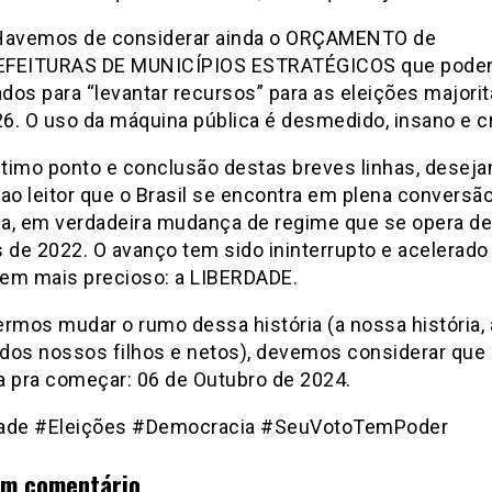
Havemos de considerar ainda o ORÇAMENTO de
EFEITURAS DE MUNICÍPIOS ESTRATÉGICOS que pode
dos para “levantar recursos” para as eleições majorit
6. O uso da máquina pública é desmedido, insano e cr
timo ponto e conclusão destas breves linhas, desej
ao leitor que o Brasil se encontra em plena conversão
a, em verdadeira mudança de regime que se opera d
s de 2022. O avanço tem sido ininterrupto e acelerado
em mais precioso: a LIBERDADE.
ermos mudar o rumo dessa história (a nossa história, 
 dos nossos filhos e netos), devemos considerar que 
a pra começar: 06 de Outubro de 2024.
ade #Eleições #Democracia #SeuVotoTemPoder
um comentário