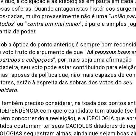
ivíduo, a coligação e as ideologias em pauta em cada
sas esferas. Quando antagonistas históricos surgem
s-dadas, muito provavelmente não é uma “
união par
todos
” ou “
contra um mal maior
”, é puro e simples jo
antia de poder.
Sob a óptica do ponto anterior, é sempre bom reconsi
 voto fruto do argumento de que “
há pessoas boas e
partidos e coligações
“, por mais seja uma afirmação
dadeira, seu voto pode estar contribuindo para eleiçã
has raposas da política que, não mais capazes de co
itores, estão à espreita das sobras dos votos do
seu
didato
.
É também preciso considerar, na toada dos pontos ant
NDEPENDÊNCIA com que o candidato tem atuado (se 
uém concorrendo a reeleição), e a IDEOLOGIA que ab
tidos costumam ter seus CACIQUES ditadores de reg
OLOGIAS sequestram almas, ainda que sejam boas a