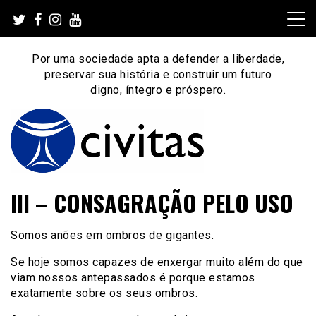
Skip
to
content
Por uma sociedade apta a defender a liberdade,
preservar sua história e construir um futuro
digno, íntegro e próspero.
Por uma sociedade apta a defender a liberdade,
Instituto Civitas
III – CONSAGRAÇÃO PELO USO
preservar sua história e construir um futuro digno, íntegro
e próspero.
Somos anões em ombros de gigantes.
Se hoje somos capazes de enxergar muito além do que
viam nossos antepassados é porque estamos
exatamente sobre os seus ombros.