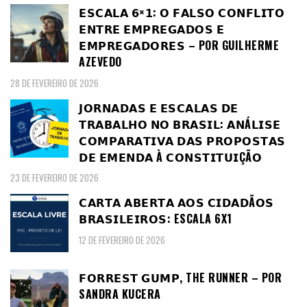
𝗘𝗦𝗖𝗔𝗟𝗔 𝟲×𝟭: 𝗢 𝗙𝗔𝗟𝗦𝗢 𝗖𝗢𝗡𝗙𝗟𝗜𝗧𝗢
𝗘𝗡𝗧𝗥𝗘 𝗘𝗠𝗣𝗥𝗘𝗚𝗔𝗗𝗢𝗦 𝗘
𝗘𝗠𝗣𝗥𝗘𝗚𝗔𝗗𝗢𝗥𝗘𝗦 – POR GUILHERME
AZEVEDO
28 DE FEVEREIRO DE 2026
𝗝𝗢𝗥𝗡𝗔𝗗𝗔𝗦 𝗘 𝗘𝗦𝗖𝗔𝗟𝗔𝗦 𝗗𝗘
𝗧𝗥𝗔𝗕𝗔𝗟𝗛𝗢 𝗡𝗢 𝗕𝗥𝗔𝗦𝗜𝗟: 𝗔𝗡Á𝗟𝗜𝗦𝗘
𝗖𝗢𝗠𝗣𝗔𝗥𝗔𝗧𝗜𝗩𝗔 𝗗𝗔𝗦 𝗣𝗥𝗢𝗣𝗢𝗦𝗧𝗔𝗦
𝗗𝗘 𝗘𝗠𝗘𝗡𝗗𝗔 À 𝗖𝗢𝗡𝗦𝗧𝗜𝗧𝗨𝗜ÇÃ𝗢
23 DE FEVEREIRO DE 2026
𝗖𝗔𝗥𝗧𝗔 𝗔𝗕𝗘𝗥𝗧𝗔 𝗔𝗢𝗦 𝗖𝗜𝗗𝗔𝗗Ã𝗢𝗦
𝗕𝗥𝗔𝗦𝗜𝗟𝗘𝗜𝗥𝗢𝗦: ESCALA 6X1
12 DE FEVEREIRO DE 2026
𝗙𝗢𝗥𝗥𝗘𝗦𝗧 𝗚𝗨𝗠𝗣, THE RUNNER – POR
SANDRA KUCERA