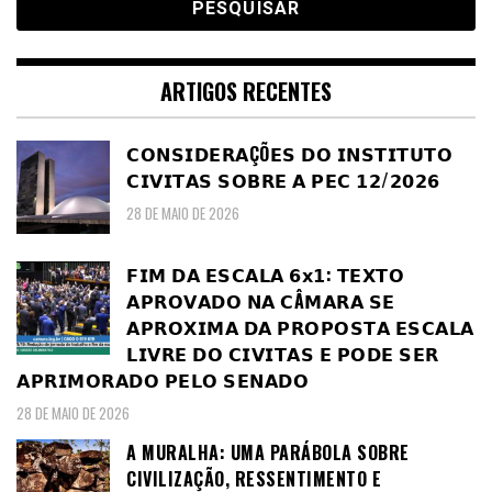
ARTIGOS RECENTES
𝗖𝗢𝗡𝗦𝗜𝗗𝗘𝗥𝗔ÇÕ𝗘𝗦 𝗗𝗢 𝗜𝗡𝗦𝗧𝗜𝗧𝗨𝗧𝗢
𝗖𝗜𝗩𝗜𝗧𝗔𝗦 𝗦𝗢𝗕𝗥𝗘 𝗔 𝗣𝗘𝗖 𝟭𝟮/𝟮𝟬𝟮𝟲
28 DE MAIO DE 2026
𝗙𝗜𝗠 𝗗𝗔 𝗘𝗦𝗖𝗔𝗟𝗔 𝟲𝘅𝟭: 𝗧𝗘𝗫𝗧𝗢
𝗔𝗣𝗥𝗢𝗩𝗔𝗗𝗢 𝗡𝗔 𝗖Â𝗠𝗔𝗥𝗔 𝗦𝗘
𝗔𝗣𝗥𝗢𝗫𝗜𝗠𝗔 𝗗𝗔 𝗣𝗥𝗢𝗣𝗢𝗦𝗧𝗔 𝗘𝗦𝗖𝗔𝗟𝗔
𝗟𝗜𝗩𝗥𝗘 𝗗𝗢 𝗖𝗜𝗩𝗜𝗧𝗔𝗦 𝗘 𝗣𝗢𝗗𝗘 𝗦𝗘𝗥
𝗔𝗣𝗥𝗜𝗠𝗢𝗥𝗔𝗗𝗢 𝗣𝗘𝗟𝗢 𝗦𝗘𝗡𝗔𝗗𝗢
28 DE MAIO DE 2026
A MURALHA: UMA PARÁBOLA SOBRE
CIVILIZAÇÃO, RESSENTIMENTO E