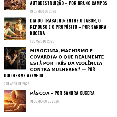
AUTODESTRUIÇÃO – POR BRUNO CAMPOS
19 DE MAIO DE 2026
DIA DO TRABALHO: ENTRE O LABOR, O
REPOUSO E O PROPÓSITO – POR SANDRA
KUCERA
1 DE MAIO DE 2026
𝗠𝗜𝗦𝗢𝗚𝗜𝗡𝗜𝗔, 𝗠𝗔𝗖𝗛𝗜𝗦𝗠𝗢 𝗘
𝗖𝗢𝗩𝗔𝗥𝗗𝗜𝗔: 𝗢 𝗤𝗨𝗘 𝗥𝗘𝗔𝗟𝗠𝗘𝗡𝗧𝗘
𝗘𝗦𝗧Á 𝗣𝗢𝗥 𝗧𝗥Á𝗦 𝗗𝗔 𝗩𝗜𝗢𝗟Ê𝗡𝗖𝗜𝗔
𝗖𝗢𝗡𝗧𝗥𝗔 𝗠𝗨𝗟𝗛𝗘𝗥𝗘𝗦? — POR
GUILHERME AZEVEDO
7 DE ABRIL DE 2026
𝗣Á𝗦𝗖𝗢𝗔 – POR SANDRA KUCERA
31 DE MARÇO DE 2026