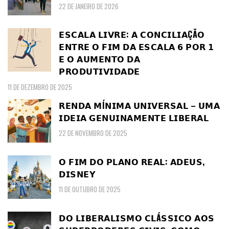
22 DE JANEIRO DE 2026
𝗘𝗦𝗖𝗔𝗟𝗔 𝗟𝗜𝗩𝗥𝗘: 𝗔 𝗖𝗢𝗡𝗖𝗜𝗟𝗜𝗔ÇÃ𝗢
𝗘𝗡𝗧𝗥𝗘 𝗢 𝗙𝗜𝗠 𝗗𝗔 𝗘𝗦𝗖𝗔𝗟𝗔 𝟲 𝗣𝗢𝗥 𝟭
𝗘 𝗢 𝗔𝗨𝗠𝗘𝗡𝗧𝗢 𝗗𝗔
𝗣𝗥𝗢𝗗𝗨𝗧𝗜𝗩𝗜𝗗𝗔𝗗𝗘
11 DE DEZEMBRO DE 2025
𝗥𝗘𝗡𝗗𝗔 𝗠Í𝗡𝗜𝗠𝗔 𝗨𝗡𝗜𝗩𝗘𝗥𝗦𝗔𝗟 – 𝗨𝗠𝗔
𝗜𝗗𝗘𝗜𝗔 𝗚𝗘𝗡𝗨𝗜𝗡𝗔𝗠𝗘𝗡𝗧𝗘 𝗟𝗜𝗕𝗘𝗥𝗔𝗟
22 DE NOVEMBRO DE 2025
𝗢 𝗙𝗜𝗠 𝗗𝗢 𝗣𝗟𝗔𝗡𝗢 𝗥𝗘𝗔𝗟: 𝗔𝗗𝗘𝗨𝗦,
𝗗𝗜𝗦𝗡𝗘𝗬
11 DE OUTUBRO DE 2025
𝗗𝗢 𝗟𝗜𝗕𝗘𝗥𝗔𝗟𝗜𝗦𝗠𝗢 𝗖𝗟Á𝗦𝗦𝗜𝗖𝗢 𝗔𝗢𝗦