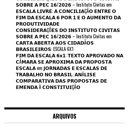
𝗦𝗢𝗕𝗥𝗘 𝗔 𝗣𝗘𝗖 𝟭𝟲/𝟮𝟬𝟮𝟲 – Instituto Civitas
em
𝗘𝗦𝗖𝗔𝗟𝗔 𝗟𝗜𝗩𝗥𝗘: 𝗔 𝗖𝗢𝗡𝗖𝗜𝗟𝗜𝗔ÇÃ𝗢 𝗘𝗡𝗧𝗥𝗘 𝗢
𝗙𝗜𝗠 𝗗𝗔 𝗘𝗦𝗖𝗔𝗟𝗔 𝟲 𝗣𝗢𝗥 𝟭 𝗘 𝗢 𝗔𝗨𝗠𝗘𝗡𝗧𝗢 𝗗𝗔
𝗣𝗥𝗢𝗗𝗨𝗧𝗜𝗩𝗜𝗗𝗔𝗗𝗘
𝗖𝗢𝗡𝗦𝗜𝗗𝗘𝗥𝗔ÇÕ𝗘𝗦 𝗗𝗢 𝗜𝗡𝗦𝗧𝗜𝗧𝗨𝗧𝗢 𝗖𝗜𝗩𝗜𝗧𝗔𝗦
𝗦𝗢𝗕𝗥𝗘 𝗔 𝗣𝗘𝗖 𝟭𝟲/𝟮𝟬𝟮𝟲 – Instituto Civitas
em
𝗖𝗔𝗥𝗧𝗔 𝗔𝗕𝗘𝗥𝗧𝗔 𝗔𝗢𝗦 𝗖𝗜𝗗𝗔𝗗Ã𝗢𝗦
𝗕𝗥𝗔𝗦𝗜𝗟𝗘𝗜𝗥𝗢𝗦: ESCALA 6X1
𝗙𝗜𝗠 𝗗𝗔 𝗘𝗦𝗖𝗔𝗟𝗔 𝟲𝘅𝟭: 𝗧𝗘𝗫𝗧𝗢 𝗔𝗣𝗥𝗢𝗩𝗔𝗗𝗢 𝗡𝗔
𝗖Â𝗠𝗔𝗥𝗔 𝗦𝗘 𝗔𝗣𝗥𝗢𝗫𝗜𝗠𝗔 𝗗𝗔 𝗣𝗥𝗢𝗣𝗢𝗦𝗧𝗔
𝗘𝗦𝗖𝗔𝗟𝗔
em
𝗝𝗢𝗥𝗡𝗔𝗗𝗔𝗦 𝗘 𝗘𝗦𝗖𝗔𝗟𝗔𝗦 𝗗𝗘
𝗧𝗥𝗔𝗕𝗔𝗟𝗛𝗢 𝗡𝗢 𝗕𝗥𝗔𝗦𝗜𝗟: 𝗔𝗡Á𝗟𝗜𝗦𝗘
𝗖𝗢𝗠𝗣𝗔𝗥𝗔𝗧𝗜𝗩𝗔 𝗗𝗔𝗦 𝗣𝗥𝗢𝗣𝗢𝗦𝗧𝗔𝗦 𝗗𝗘
𝗘𝗠𝗘𝗡𝗗𝗔 À 𝗖𝗢𝗡𝗦𝗧𝗜𝗧𝗨𝗜ÇÃ𝗢
ARQUIVOS