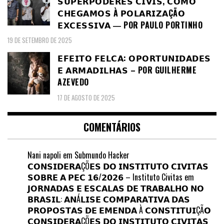
𝗦𝗨𝗣𝗘𝗥𝗣𝗢𝗗𝗘𝗥𝗘𝗦 𝗖𝗜𝗩𝗜𝗦, 𝗖𝗢𝗠𝗢
𝗖𝗛𝗘𝗚𝗔𝗠𝗢𝗦 À 𝗣𝗢𝗟𝗔𝗥𝗜𝗭𝗔ÇÃ𝗢
𝗘𝗫𝗖𝗘𝗦𝗦𝗜𝗩𝗔 ― POR PAULO PORTINHO
19 DE SETEMBRO DE 2025
𝗘𝗙𝗘𝗜𝗧𝗢 𝗙𝗘𝗟𝗖𝗔: 𝗢𝗣𝗢𝗥𝗧𝗨𝗡𝗜𝗗𝗔𝗗𝗘𝗦
𝗘 𝗔𝗥𝗠𝗔𝗗𝗜𝗟𝗛𝗔𝗦 – POR GUILHERME
AZEVEDO
17 DE AGOSTO DE 2025
COMENTÁRIOS
Nani napoli
em
Submundo Hacker
𝗖𝗢𝗡𝗦𝗜𝗗𝗘𝗥𝗔ÇÕ𝗘𝗦 𝗗𝗢 𝗜𝗡𝗦𝗧𝗜𝗧𝗨𝗧𝗢 𝗖𝗜𝗩𝗜𝗧𝗔𝗦
𝗦𝗢𝗕𝗥𝗘 𝗔 𝗣𝗘𝗖 𝟭𝟲/𝟮𝟬𝟮𝟲 – Instituto Civitas
em
𝗝𝗢𝗥𝗡𝗔𝗗𝗔𝗦 𝗘 𝗘𝗦𝗖𝗔𝗟𝗔𝗦 𝗗𝗘 𝗧𝗥𝗔𝗕𝗔𝗟𝗛𝗢 𝗡𝗢
𝗕𝗥𝗔𝗦𝗜𝗟: 𝗔𝗡Á𝗟𝗜𝗦𝗘 𝗖𝗢𝗠𝗣𝗔𝗥𝗔𝗧𝗜𝗩𝗔 𝗗𝗔𝗦
𝗣𝗥𝗢𝗣𝗢𝗦𝗧𝗔𝗦 𝗗𝗘 𝗘𝗠𝗘𝗡𝗗𝗔 À 𝗖𝗢𝗡𝗦𝗧𝗜𝗧𝗨𝗜ÇÃ𝗢
𝗖𝗢𝗡𝗦𝗜𝗗𝗘𝗥𝗔ÇÕ𝗘𝗦 𝗗𝗢 𝗜𝗡𝗦𝗧𝗜𝗧𝗨𝗧𝗢 𝗖𝗜𝗩𝗜𝗧𝗔𝗦