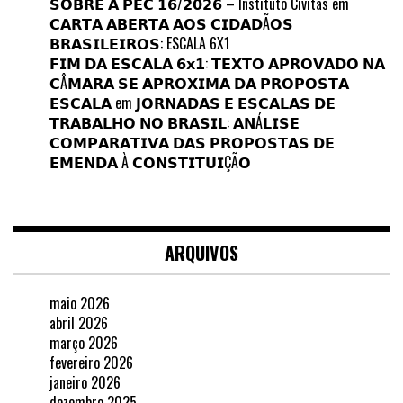
𝗦𝗢𝗕𝗥𝗘 𝗔 𝗣𝗘𝗖 𝟭𝟲/𝟮𝟬𝟮𝟲 – Instituto Civitas
em
𝗖𝗔𝗥𝗧𝗔 𝗔𝗕𝗘𝗥𝗧𝗔 𝗔𝗢𝗦 𝗖𝗜𝗗𝗔𝗗Ã𝗢𝗦
𝗕𝗥𝗔𝗦𝗜𝗟𝗘𝗜𝗥𝗢𝗦: ESCALA 6X1
𝗙𝗜𝗠 𝗗𝗔 𝗘𝗦𝗖𝗔𝗟𝗔 𝟲𝘅𝟭: 𝗧𝗘𝗫𝗧𝗢 𝗔𝗣𝗥𝗢𝗩𝗔𝗗𝗢 𝗡𝗔
𝗖Â𝗠𝗔𝗥𝗔 𝗦𝗘 𝗔𝗣𝗥𝗢𝗫𝗜𝗠𝗔 𝗗𝗔 𝗣𝗥𝗢𝗣𝗢𝗦𝗧𝗔
𝗘𝗦𝗖𝗔𝗟𝗔
em
𝗝𝗢𝗥𝗡𝗔𝗗𝗔𝗦 𝗘 𝗘𝗦𝗖𝗔𝗟𝗔𝗦 𝗗𝗘
𝗧𝗥𝗔𝗕𝗔𝗟𝗛𝗢 𝗡𝗢 𝗕𝗥𝗔𝗦𝗜𝗟: 𝗔𝗡Á𝗟𝗜𝗦𝗘
𝗖𝗢𝗠𝗣𝗔𝗥𝗔𝗧𝗜𝗩𝗔 𝗗𝗔𝗦 𝗣𝗥𝗢𝗣𝗢𝗦𝗧𝗔𝗦 𝗗𝗘
𝗘𝗠𝗘𝗡𝗗𝗔 À 𝗖𝗢𝗡𝗦𝗧𝗜𝗧𝗨𝗜ÇÃ𝗢
ARQUIVOS
maio 2026
abril 2026
março 2026
fevereiro 2026
janeiro 2026
dezembro 2025