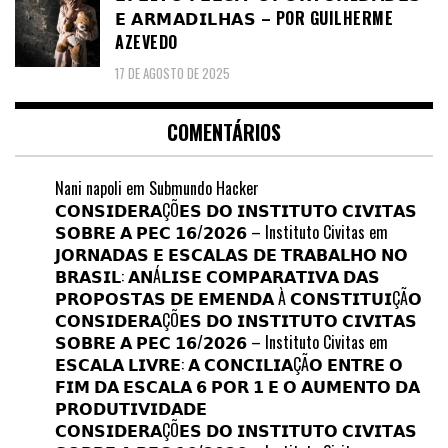
𝗘 𝗔𝗥𝗠𝗔𝗗𝗜𝗟𝗛𝗔𝗦 – POR GUILHERME
AZEVEDO
17 DE AGOSTO DE 2025
COMENTÁRIOS
Nani napoli
em
Submundo Hacker
𝗖𝗢𝗡𝗦𝗜𝗗𝗘𝗥𝗔ÇÕ𝗘𝗦 𝗗𝗢 𝗜𝗡𝗦𝗧𝗜𝗧𝗨𝗧𝗢 𝗖𝗜𝗩𝗜𝗧𝗔𝗦
𝗦𝗢𝗕𝗥𝗘 𝗔 𝗣𝗘𝗖 𝟭𝟲/𝟮𝟬𝟮𝟲 – Instituto Civitas
em
𝗝𝗢𝗥𝗡𝗔𝗗𝗔𝗦 𝗘 𝗘𝗦𝗖𝗔𝗟𝗔𝗦 𝗗𝗘 𝗧𝗥𝗔𝗕𝗔𝗟𝗛𝗢 𝗡𝗢
𝗕𝗥𝗔𝗦𝗜𝗟: 𝗔𝗡Á𝗟𝗜𝗦𝗘 𝗖𝗢𝗠𝗣𝗔𝗥𝗔𝗧𝗜𝗩𝗔 𝗗𝗔𝗦
𝗣𝗥𝗢𝗣𝗢𝗦𝗧𝗔𝗦 𝗗𝗘 𝗘𝗠𝗘𝗡𝗗𝗔 À 𝗖𝗢𝗡𝗦𝗧𝗜𝗧𝗨𝗜ÇÃ𝗢
𝗖𝗢𝗡𝗦𝗜𝗗𝗘𝗥𝗔ÇÕ𝗘𝗦 𝗗𝗢 𝗜𝗡𝗦𝗧𝗜𝗧𝗨𝗧𝗢 𝗖𝗜𝗩𝗜𝗧𝗔𝗦
𝗦𝗢𝗕𝗥𝗘 𝗔 𝗣𝗘𝗖 𝟭𝟲/𝟮𝟬𝟮𝟲 – Instituto Civitas
em
𝗘𝗦𝗖𝗔𝗟𝗔 𝗟𝗜𝗩𝗥𝗘: 𝗔 𝗖𝗢𝗡𝗖𝗜𝗟𝗜𝗔ÇÃ𝗢 𝗘𝗡𝗧𝗥𝗘 𝗢
𝗙𝗜𝗠 𝗗𝗔 𝗘𝗦𝗖𝗔𝗟𝗔 𝟲 𝗣𝗢𝗥 𝟭 𝗘 𝗢 𝗔𝗨𝗠𝗘𝗡𝗧𝗢 𝗗𝗔
𝗣𝗥𝗢𝗗𝗨𝗧𝗜𝗩𝗜𝗗𝗔𝗗𝗘
𝗖𝗢𝗡𝗦𝗜𝗗𝗘𝗥𝗔ÇÕ𝗘𝗦 𝗗𝗢 𝗜𝗡𝗦𝗧𝗜𝗧𝗨𝗧𝗢 𝗖𝗜𝗩𝗜𝗧𝗔𝗦