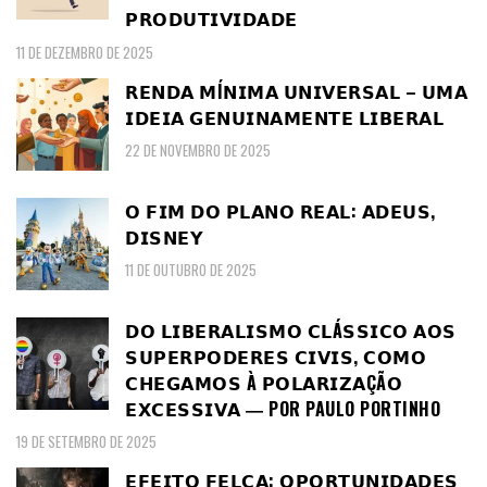
𝗣𝗥𝗢𝗗𝗨𝗧𝗜𝗩𝗜𝗗𝗔𝗗𝗘
11 DE DEZEMBRO DE 2025
𝗥𝗘𝗡𝗗𝗔 𝗠Í𝗡𝗜𝗠𝗔 𝗨𝗡𝗜𝗩𝗘𝗥𝗦𝗔𝗟 – 𝗨𝗠𝗔
𝗜𝗗𝗘𝗜𝗔 𝗚𝗘𝗡𝗨𝗜𝗡𝗔𝗠𝗘𝗡𝗧𝗘 𝗟𝗜𝗕𝗘𝗥𝗔𝗟
22 DE NOVEMBRO DE 2025
𝗢 𝗙𝗜𝗠 𝗗𝗢 𝗣𝗟𝗔𝗡𝗢 𝗥𝗘𝗔𝗟: 𝗔𝗗𝗘𝗨𝗦,
𝗗𝗜𝗦𝗡𝗘𝗬
11 DE OUTUBRO DE 2025
𝗗𝗢 𝗟𝗜𝗕𝗘𝗥𝗔𝗟𝗜𝗦𝗠𝗢 𝗖𝗟Á𝗦𝗦𝗜𝗖𝗢 𝗔𝗢𝗦
𝗦𝗨𝗣𝗘𝗥𝗣𝗢𝗗𝗘𝗥𝗘𝗦 𝗖𝗜𝗩𝗜𝗦, 𝗖𝗢𝗠𝗢
𝗖𝗛𝗘𝗚𝗔𝗠𝗢𝗦 À 𝗣𝗢𝗟𝗔𝗥𝗜𝗭𝗔ÇÃ𝗢
𝗘𝗫𝗖𝗘𝗦𝗦𝗜𝗩𝗔 ― POR PAULO PORTINHO
19 DE SETEMBRO DE 2025
𝗘𝗙𝗘𝗜𝗧𝗢 𝗙𝗘𝗟𝗖𝗔: 𝗢𝗣𝗢𝗥𝗧𝗨𝗡𝗜𝗗𝗔𝗗𝗘𝗦