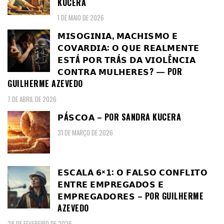
KUCERA
1 DE MAIO DE 2026
𝗠𝗜𝗦𝗢𝗚𝗜𝗡𝗜𝗔, 𝗠𝗔𝗖𝗛𝗜𝗦𝗠𝗢 𝗘
𝗖𝗢𝗩𝗔𝗥𝗗𝗜𝗔: 𝗢 𝗤𝗨𝗘 𝗥𝗘𝗔𝗟𝗠𝗘𝗡𝗧𝗘
𝗘𝗦𝗧Á 𝗣𝗢𝗥 𝗧𝗥Á𝗦 𝗗𝗔 𝗩𝗜𝗢𝗟Ê𝗡𝗖𝗜𝗔
𝗖𝗢𝗡𝗧𝗥𝗔 𝗠𝗨𝗟𝗛𝗘𝗥𝗘𝗦? — POR
GUILHERME AZEVEDO
7 DE ABRIL DE 2026
𝗣Á𝗦𝗖𝗢𝗔 – POR SANDRA KUCERA
31 DE MARÇO DE 2026
𝗘𝗦𝗖𝗔𝗟𝗔 𝟲×𝟭: 𝗢 𝗙𝗔𝗟𝗦𝗢 𝗖𝗢𝗡𝗙𝗟𝗜𝗧𝗢
𝗘𝗡𝗧𝗥𝗘 𝗘𝗠𝗣𝗥𝗘𝗚𝗔𝗗𝗢𝗦 𝗘
𝗘𝗠𝗣𝗥𝗘𝗚𝗔𝗗𝗢𝗥𝗘𝗦 – POR GUILHERME
AZEVEDO
28 DE FEVEREIRO DE 2026