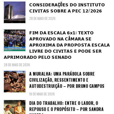
𝗖𝗢𝗡𝗦𝗜𝗗𝗘𝗥𝗔ÇÕ𝗘𝗦 𝗗𝗢 𝗜𝗡𝗦𝗧𝗜𝗧𝗨𝗧𝗢
𝗖𝗜𝗩𝗜𝗧𝗔𝗦 𝗦𝗢𝗕𝗥𝗘 𝗔 𝗣𝗘𝗖 𝟭𝟮/𝟮𝟬𝟮𝟲
28 DE MAIO DE 2026
𝗙𝗜𝗠 𝗗𝗔 𝗘𝗦𝗖𝗔𝗟𝗔 𝟲𝘅𝟭: 𝗧𝗘𝗫𝗧𝗢
𝗔𝗣𝗥𝗢𝗩𝗔𝗗𝗢 𝗡𝗔 𝗖Â𝗠𝗔𝗥𝗔 𝗦𝗘
𝗔𝗣𝗥𝗢𝗫𝗜𝗠𝗔 𝗗𝗔 𝗣𝗥𝗢𝗣𝗢𝗦𝗧𝗔 𝗘𝗦𝗖𝗔𝗟𝗔
𝗟𝗜𝗩𝗥𝗘 𝗗𝗢 𝗖𝗜𝗩𝗜𝗧𝗔𝗦 𝗘 𝗣𝗢𝗗𝗘 𝗦𝗘𝗥
𝗔𝗣𝗥𝗜𝗠𝗢𝗥𝗔𝗗𝗢 𝗣𝗘𝗟𝗢 𝗦𝗘𝗡𝗔𝗗𝗢
28 DE MAIO DE 2026
A MURALHA: UMA PARÁBOLA SOBRE
CIVILIZAÇÃO, RESSENTIMENTO E
AUTODESTRUIÇÃO – POR BRUNO CAMPOS
19 DE MAIO DE 2026
DIA DO TRABALHO: ENTRE O LABOR, O
REPOUSO E O PROPÓSITO – POR SANDRA