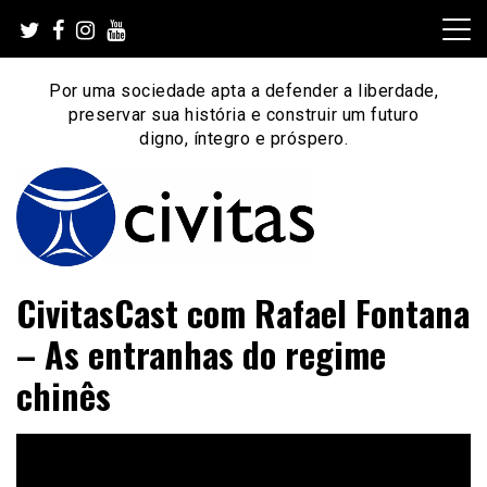
Skip
to
content
Por uma sociedade apta a defender a liberdade,
preservar sua história e construir um futuro
digno, íntegro e próspero.
Por uma sociedade apta a defender a liberdade,
Instituto Civitas
CivitasCast com Rafael Fontana
preservar sua história e construir um futuro digno, íntegro
e próspero.
– As entranhas do regime
chinês