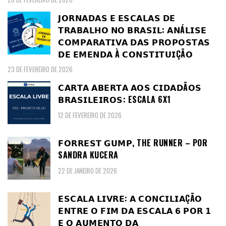
𝗝𝗢𝗥𝗡𝗔𝗗𝗔𝗦 𝗘 𝗘𝗦𝗖𝗔𝗟𝗔𝗦 𝗗𝗘
𝗧𝗥𝗔𝗕𝗔𝗟𝗛𝗢 𝗡𝗢 𝗕𝗥𝗔𝗦𝗜𝗟: 𝗔𝗡Á𝗟𝗜𝗦𝗘
𝗖𝗢𝗠𝗣𝗔𝗥𝗔𝗧𝗜𝗩𝗔 𝗗𝗔𝗦 𝗣𝗥𝗢𝗣𝗢𝗦𝗧𝗔𝗦
𝗗𝗘 𝗘𝗠𝗘𝗡𝗗𝗔 À 𝗖𝗢𝗡𝗦𝗧𝗜𝗧𝗨𝗜ÇÃ𝗢
23 DE FEVEREIRO DE 2026
𝗖𝗔𝗥𝗧𝗔 𝗔𝗕𝗘𝗥𝗧𝗔 𝗔𝗢𝗦 𝗖𝗜𝗗𝗔𝗗Ã𝗢𝗦
𝗕𝗥𝗔𝗦𝗜𝗟𝗘𝗜𝗥𝗢𝗦: ESCALA 6X1
12 DE FEVEREIRO DE 2026
𝗙𝗢𝗥𝗥𝗘𝗦𝗧 𝗚𝗨𝗠𝗣, THE RUNNER – POR
SANDRA KUCERA
22 DE JANEIRO DE 2026
𝗘𝗦𝗖𝗔𝗟𝗔 𝗟𝗜𝗩𝗥𝗘: 𝗔 𝗖𝗢𝗡𝗖𝗜𝗟𝗜𝗔ÇÃ𝗢
𝗘𝗡𝗧𝗥𝗘 𝗢 𝗙𝗜𝗠 𝗗𝗔 𝗘𝗦𝗖𝗔𝗟𝗔 𝟲 𝗣𝗢𝗥 𝟭
𝗘 𝗢 𝗔𝗨𝗠𝗘𝗡𝗧𝗢 𝗗𝗔