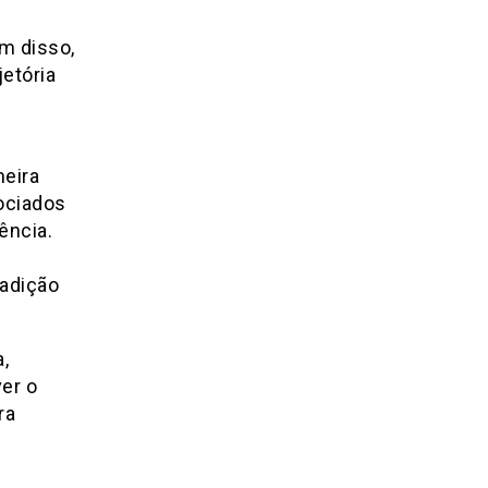
́m disso,
etória
meira
sociados
̂ncia.
dição
,
ver o
ra