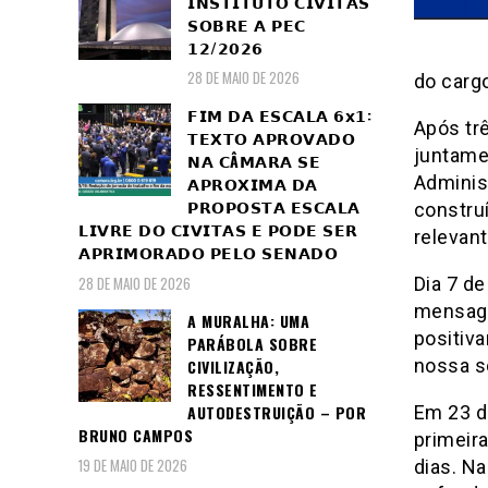
𝗜𝗡𝗦𝗧𝗜𝗧𝗨𝗧𝗢 𝗖𝗜𝗩𝗜𝗧𝗔𝗦
𝗦𝗢𝗕𝗥𝗘 𝗔 𝗣𝗘𝗖
𝟭𝟮/𝟮𝟬𝟮𝟲
28 DE MAIO DE 2026
do cargo
𝗙𝗜𝗠 𝗗𝗔 𝗘𝗦𝗖𝗔𝗟𝗔 𝟲𝘅𝟭:
Após t
𝗧𝗘𝗫𝗧𝗢 𝗔𝗣𝗥𝗢𝗩𝗔𝗗𝗢
juntame
𝗡𝗔 𝗖Â𝗠𝗔𝗥𝗔 𝗦𝗘
Adminis
𝗔𝗣𝗥𝗢𝗫𝗜𝗠𝗔 𝗗𝗔
𝗣𝗥𝗢𝗣𝗢𝗦𝗧𝗔 𝗘𝗦𝗖𝗔𝗟𝗔
construi
𝗟𝗜𝗩𝗥𝗘 𝗗𝗢 𝗖𝗜𝗩𝗜𝗧𝗔𝗦 𝗘 𝗣𝗢𝗗𝗘 𝗦𝗘𝗥
relevant
𝗔𝗣𝗥𝗜𝗠𝗢𝗥𝗔𝗗𝗢 𝗣𝗘𝗟𝗢 𝗦𝗘𝗡𝗔𝗗𝗢
28 DE MAIO DE 2026
Dia 7 d
mensager
A MURALHA: UMA
positiva
PARÁBOLA SOBRE
nossa so
CIVILIZAÇÃO,
RESSENTIMENTO E
AUTODESTRUIÇÃO – POR
Em 23 d
BRUNO CAMPOS
primeira
19 DE MAIO DE 2026
dias. Na