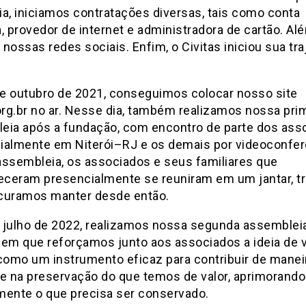
a, iniciamos contratações diversas, tais como conta
a, provedor de internet e administradora de cartão. Ale
nossas redes sociais. Enfim, o Civitas iniciou sua traj
e outubro de 2021, conseguimos colocar nosso site
org.br no ar. Nesse dia, também realizamos nossa pri
eia após a fundação, com encontro de parte dos as
ialmente em Niterói–RJ e os demais por videoconfere
 assembleia, os associados e seus familiares que
ceram presencialmente se reuniram em um jantar, tra
curamos manter desde então.
 julho de 2022, realizamos nossa segunda assembleia
 em que reforçamos junto aos associados a ideia de 
 como um instrumento eficaz para contribuir de manei
e na preservação do que temos de valor, aprimorando
mente o que precisa ser conservado.