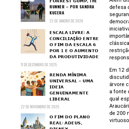
𝗙𝗢𝗥𝗥𝗘𝗦𝗧 𝗚𝗨𝗠𝗣, THE
RUNNER – POR SANDRA
defesa d
KUCERA
seguranc
22 DE JANEIRO DE 2026
democrac
iniciati
𝗘𝗦𝗖𝗔𝗟𝗔 𝗟𝗜𝗩𝗥𝗘: 𝗔
importân
𝗖𝗢𝗡𝗖𝗜𝗟𝗜𝗔ÇÃ𝗢 𝗘𝗡𝗧𝗥𝗘
clássic
𝗢 𝗙𝗜𝗠 𝗗𝗔 𝗘𝗦𝗖𝗔𝗟𝗔 𝟲
restriça
𝗣𝗢𝗥 𝟭 𝗘 𝗢 𝗔𝗨𝗠𝗘𝗡𝗧𝗢
𝗗𝗔 𝗣𝗥𝗢𝗗𝗨𝗧𝗜𝗩𝗜𝗗𝗔𝗗𝗘
responsa
11 DE DEZEMBRO DE 2025
Em 12 de
𝗥𝗘𝗡𝗗𝗔 𝗠Í𝗡𝗜𝗠𝗔
discuti
𝗨𝗡𝗜𝗩𝗘𝗥𝗦𝗔𝗟 – 𝗨𝗠𝗔
árvore 
𝗜𝗗𝗘𝗜𝗔
a fonte 
𝗚𝗘𝗡𝗨𝗜𝗡𝗔𝗠𝗘𝗡𝗧𝗘
𝗟𝗜𝗕𝗘𝗥𝗔𝗟
qual esp
Araucár
22 DE NOVEMBRO DE 2025
de 200 m
𝗢 𝗙𝗜𝗠 𝗗𝗢 𝗣𝗟𝗔𝗡𝗢
virtuoso
𝗥𝗘𝗔𝗟: 𝗔𝗗𝗘𝗨𝗦,
𝗗𝗜𝗦𝗡𝗘𝗬