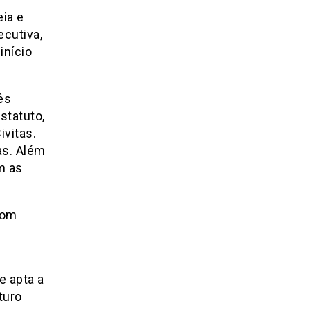
ia e
ecutiva,
nício
̂s
statuto,
ivitas.
s. Além
m as
 com
e apta a
turo