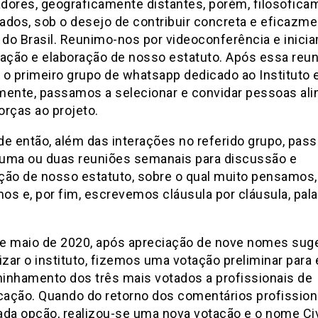
dores, geograficamente distantes, porém, filosofica
ados, sob o desejo de contribuir concreta e eficazme
 do Brasil. Reunimo-nos por videoconferência e inici
ação e elaboração de nosso estatuto. Após essa reuni
 o primeiro grupo de whatsapp dedicado ao Instituto e
mente, passamos a selecionar e convidar pessoas ali
rças ao projeto.
 de então, além das interações no referido grupo, pa
 uma ou duas reuniões semanais para discussão e
ção de nosso estatuto, sobre o qual muito pensamos,
s e, por fim, escrevemos cláusula por cláusula, pala
e maio de 2020, após apreciação de nove nomes sug
izar o instituto, fizemos uma votação preliminar para
inhamento dos três mais votados a profissionais de
ação. Quando do retorno dos comentários profission
da opção, realizou-se uma nova votação e o nome Civ