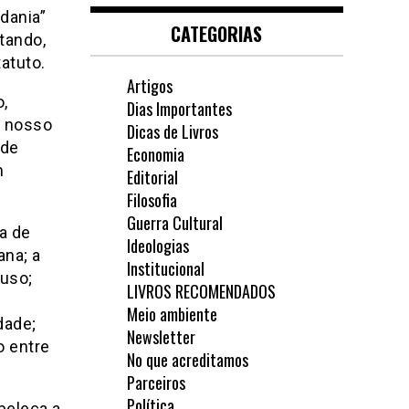
dania”
CATEGORIAS
stando,
tatuto.
Artigos
o,
Dias Importantes
, nosso
Dicas de Livros
 de
Economia
m
Editorial
Filosofia
Guerra Cultural
ia de
Ideologias
ana; a
Institucional
 uso;
LIVROS RECOMENDADOS
Meio ambiente
dade;
Newsletter
o entre
No que acreditamos
Parceiros
Política
beleça a