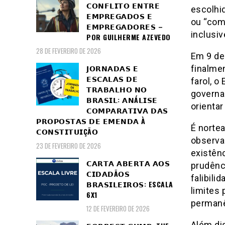
𝗖𝗢𝗡𝗙𝗟𝗜𝗧𝗢 𝗘𝗡𝗧𝗥𝗘
escolhid
𝗘𝗠𝗣𝗥𝗘𝗚𝗔𝗗𝗢𝗦 𝗘
ou “comu
𝗘𝗠𝗣𝗥𝗘𝗚𝗔𝗗𝗢𝗥𝗘𝗦 –
inclusiv
POR GUILHERME AZEVEDO
28 DE FEVEREIRO DE 2026
Em 9 de 
𝗝𝗢𝗥𝗡𝗔𝗗𝗔𝗦 𝗘
finalme
𝗘𝗦𝗖𝗔𝗟𝗔𝗦 𝗗𝗘
farol, o
𝗧𝗥𝗔𝗕𝗔𝗟𝗛𝗢 𝗡𝗢
governa
𝗕𝗥𝗔𝗦𝗜𝗟: 𝗔𝗡Á𝗟𝗜𝗦𝗘
orientar
𝗖𝗢𝗠𝗣𝗔𝗥𝗔𝗧𝗜𝗩𝗔 𝗗𝗔𝗦
𝗣𝗥𝗢𝗣𝗢𝗦𝗧𝗔𝗦 𝗗𝗘 𝗘𝗠𝗘𝗡𝗗𝗔 À
É norte
𝗖𝗢𝗡𝗦𝗧𝗜𝗧𝗨𝗜ÇÃ𝗢
observac
23 DE FEVEREIRO DE 2026
existên
𝗖𝗔𝗥𝗧𝗔 𝗔𝗕𝗘𝗥𝗧𝗔 𝗔𝗢𝗦
prudênc
𝗖𝗜𝗗𝗔𝗗Ã𝗢𝗦
falibili
𝗕𝗥𝗔𝗦𝗜𝗟𝗘𝗜𝗥𝗢𝗦: ESCALA
limites 
6X1
permane
12 DE FEVEREIRO DE 2026
Além di