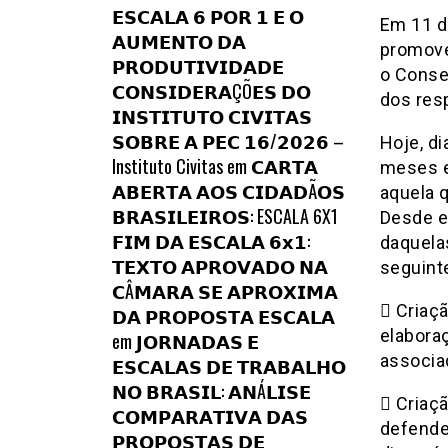
𝗘𝗦𝗖𝗔𝗟𝗔 𝟲 𝗣𝗢𝗥 𝟭 𝗘 𝗢
Em 11 d
𝗔𝗨𝗠𝗘𝗡𝗧𝗢 𝗗𝗔
promove
𝗣𝗥𝗢𝗗𝗨𝗧𝗜𝗩𝗜𝗗𝗔𝗗𝗘
o Consel
𝗖𝗢𝗡𝗦𝗜𝗗𝗘𝗥𝗔ÇÕ𝗘𝗦 𝗗𝗢
dos res
𝗜𝗡𝗦𝗧𝗜𝗧𝗨𝗧𝗢 𝗖𝗜𝗩𝗜𝗧𝗔𝗦
𝗦𝗢𝗕𝗥𝗘 𝗔 𝗣𝗘𝗖 𝟭𝟲/𝟮𝟬𝟮𝟲 –
Hoje, di
Instituto Civitas
em
𝗖𝗔𝗥𝗧𝗔
meses e 
𝗔𝗕𝗘𝗥𝗧𝗔 𝗔𝗢𝗦 𝗖𝗜𝗗𝗔𝗗Ã𝗢𝗦
aquela 
𝗕𝗥𝗔𝗦𝗜𝗟𝗘𝗜𝗥𝗢𝗦: ESCALA 6X1
Desde e
𝗙𝗜𝗠 𝗗𝗔 𝗘𝗦𝗖𝗔𝗟𝗔 𝟲𝘅𝟭:
daquela
𝗧𝗘𝗫𝗧𝗢 𝗔𝗣𝗥𝗢𝗩𝗔𝗗𝗢 𝗡𝗔
seguint
𝗖Â𝗠𝗔𝗥𝗔 𝗦𝗘 𝗔𝗣𝗥𝗢𝗫𝗜𝗠𝗔
 Criaç
𝗗𝗔 𝗣𝗥𝗢𝗣𝗢𝗦𝗧𝗔 𝗘𝗦𝗖𝗔𝗟𝗔
elaborac
em
𝗝𝗢𝗥𝗡𝗔𝗗𝗔𝗦 𝗘
associa
𝗘𝗦𝗖𝗔𝗟𝗔𝗦 𝗗𝗘 𝗧𝗥𝗔𝗕𝗔𝗟𝗛𝗢
𝗡𝗢 𝗕𝗥𝗔𝗦𝗜𝗟: 𝗔𝗡Á𝗟𝗜𝗦𝗘
 Criaç
𝗖𝗢𝗠𝗣𝗔𝗥𝗔𝗧𝗜𝗩𝗔 𝗗𝗔𝗦
defender
𝗣𝗥𝗢𝗣𝗢𝗦𝗧𝗔𝗦 𝗗𝗘