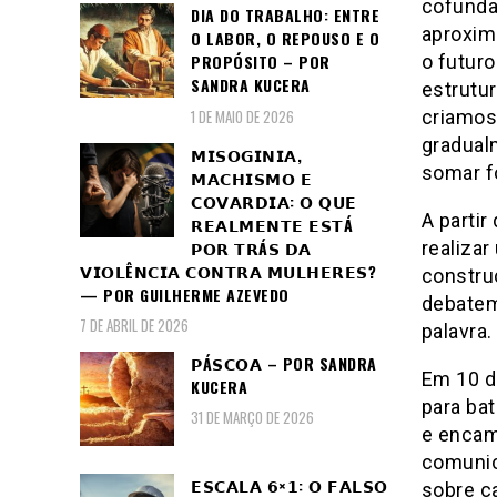
cofunda
DIA DO TRABALHO: ENTRE
aproxim
O LABOR, O REPOUSO E O
o futuro
PROPÓSITO – POR
SANDRA KUCERA
estrutur
1 DE MAIO DE 2026
criamos
gradual
𝗠𝗜𝗦𝗢𝗚𝗜𝗡𝗜𝗔,
somar fo
𝗠𝗔𝗖𝗛𝗜𝗦𝗠𝗢 𝗘
𝗖𝗢𝗩𝗔𝗥𝗗𝗜𝗔: 𝗢 𝗤𝗨𝗘
A partir
𝗥𝗘𝗔𝗟𝗠𝗘𝗡𝗧𝗘 𝗘𝗦𝗧Á
𝗣𝗢𝗥 𝗧𝗥Á𝗦 𝗗𝗔
realizar
𝗩𝗜𝗢𝗟Ê𝗡𝗖𝗜𝗔 𝗖𝗢𝗡𝗧𝗥𝗔 𝗠𝗨𝗟𝗛𝗘𝗥𝗘𝗦?
constru
— POR GUILHERME AZEVEDO
debatemo
7 DE ABRIL DE 2026
palavra.
𝗣Á𝗦𝗖𝗢𝗔 – POR SANDRA
Em 10 d
KUCERA
para bat
31 DE MARÇO DE 2026
e encam
comunic
𝗘𝗦𝗖𝗔𝗟𝗔 𝟲×𝟭: 𝗢 𝗙𝗔𝗟𝗦𝗢
sobre ca