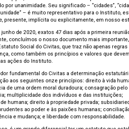
o por unanimidade. Seu significado – “cidades”, “cida
nidade” – é muito representativo para o Instituto, e
e, presente, implícita ou explicitamente, em nosso es
junho de 2020, exatos 47 dias após a primeira reuniã
nte, concluímos o nosso documento mais importante
 Estatuto Social do Civitas, que traz não apenas regras
nça, como também os princípios e valores que deve
 as ações do Instituto.
ador fundamental do Civitas a determinação estatutár
̧ão aos seguintes onze princípios: direito à vida hum
cia de uma ordem moral duradoura; consagração pelo
ia; multiplicidade dos indivíduos e das instituições;
dade humana; direito à propriedade privada; subsidiarie
prudentes ao poder e às paixões humanas; conciliaçã
̂ncia e mudança; e liberdade com responsabilidade.
sso, é um grande diferencial ter um estatuto que esta