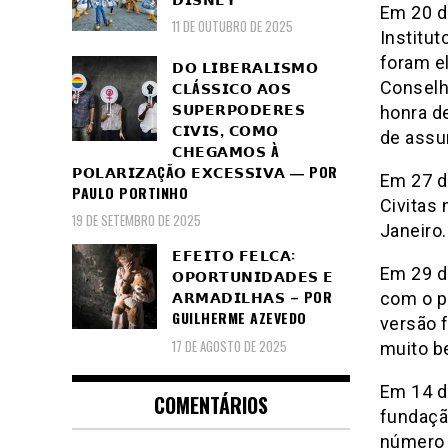
Em 20 de
11 DE OUTUBRO DE 2025
Institut
foram el
𝗗𝗢 𝗟𝗜𝗕𝗘𝗥𝗔𝗟𝗜𝗦𝗠𝗢
𝗖𝗟Á𝗦𝗦𝗜𝗖𝗢 𝗔𝗢𝗦
Conselho
𝗦𝗨𝗣𝗘𝗥𝗣𝗢𝗗𝗘𝗥𝗘𝗦
honra d
𝗖𝗜𝗩𝗜𝗦, 𝗖𝗢𝗠𝗢
de assum
𝗖𝗛𝗘𝗚𝗔𝗠𝗢𝗦 À
𝗣𝗢𝗟𝗔𝗥𝗜𝗭𝗔ÇÃ𝗢 𝗘𝗫𝗖𝗘𝗦𝗦𝗜𝗩𝗔 ― POR
Em 27 d
PAULO PORTINHO
Civitas 
19 DE SETEMBRO DE 2025
Janeiro.
𝗘𝗙𝗘𝗜𝗧𝗢 𝗙𝗘𝗟𝗖𝗔:
Em 29 de
𝗢𝗣𝗢𝗥𝗧𝗨𝗡𝗜𝗗𝗔𝗗𝗘𝗦 𝗘
𝗔𝗥𝗠𝗔𝗗𝗜𝗟𝗛𝗔𝗦 – POR
com o p
GUILHERME AZEVEDO
versão
17 DE AGOSTO DE 2025
muito b
Em 14 d
COMENTÁRIOS
fundaç
número 