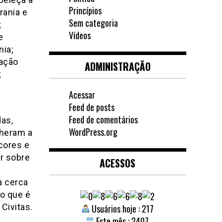
Princípios
rania e
Sem categoria
;
Vídeos
e
nia;
ção
ADMINISTRAÇÃO
;
Acessar
Feed de posts
Feed de comentários
das,
WordPress.org
lheram a
cores e
ir sobre
ACESSOS
ta cerca
o que é
Civitas.
Usuários hoje : 217
Este mês : 2407