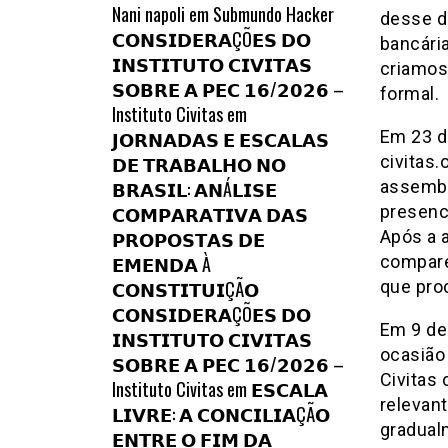
Nani napoli
em
Submundo Hacker
desse di
𝗖𝗢𝗡𝗦𝗜𝗗𝗘𝗥𝗔ÇÕ𝗘𝗦 𝗗𝗢
bancári
𝗜𝗡𝗦𝗧𝗜𝗧𝗨𝗧𝗢 𝗖𝗜𝗩𝗜𝗧𝗔𝗦
criamos 
𝗦𝗢𝗕𝗥𝗘 𝗔 𝗣𝗘𝗖 𝟭𝟲/𝟮𝟬𝟮𝟲 –
formal.
Instituto Civitas
em
𝗝𝗢𝗥𝗡𝗔𝗗𝗔𝗦 𝗘 𝗘𝗦𝗖𝗔𝗟𝗔𝗦
Em 23 d
𝗗𝗘 𝗧𝗥𝗔𝗕𝗔𝗟𝗛𝗢 𝗡𝗢
civitas.
𝗕𝗥𝗔𝗦𝗜𝗟: 𝗔𝗡Á𝗟𝗜𝗦𝗘
assembl
𝗖𝗢𝗠𝗣𝗔𝗥𝗔𝗧𝗜𝗩𝗔 𝗗𝗔𝗦
presenc
𝗣𝗥𝗢𝗣𝗢𝗦𝗧𝗔𝗦 𝗗𝗘
Após a
𝗘𝗠𝗘𝗡𝗗𝗔 À
compare
𝗖𝗢𝗡𝗦𝗧𝗜𝗧𝗨𝗜ÇÃ𝗢
que pro
𝗖𝗢𝗡𝗦𝗜𝗗𝗘𝗥𝗔ÇÕ𝗘𝗦 𝗗𝗢
Em 9 de
𝗜𝗡𝗦𝗧𝗜𝗧𝗨𝗧𝗢 𝗖𝗜𝗩𝗜𝗧𝗔𝗦
ocasião
𝗦𝗢𝗕𝗥𝗘 𝗔 𝗣𝗘𝗖 𝟭𝟲/𝟮𝟬𝟮𝟲 –
Civitas
Instituto Civitas
em
𝗘𝗦𝗖𝗔𝗟𝗔
relevant
𝗟𝗜𝗩𝗥𝗘: 𝗔 𝗖𝗢𝗡𝗖𝗜𝗟𝗜𝗔ÇÃ𝗢
gradual
𝗘𝗡𝗧𝗥𝗘 𝗢 𝗙𝗜𝗠 𝗗𝗔