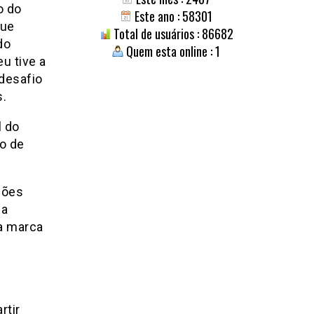
o do
Este ano : 58301
que
Total de usuários : 86682
do
Quem esta online : 1
u tive a
desafio
s.
l do
io de
ões
 a
sa marca
rtir