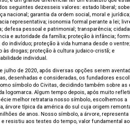
os seguintes dezesseis valores: estado liberal; sobe
̧a nacional; garantia da ordem social, moral e jurídica
ia representativa; isonomia formal perante a lei; livr
va; defesa pessoal e patrimonial; transparência; cidada
cia e autoridade da família; proteção à infância; forma
a do indivíduo; proteção à vida humana desde o ventre
̃o às drogas; proteção à cultura judaico-cristã; e
bilidade individual.
 julho de 2020, após diversas opções serem aventa
das, desenhadas e consideradas, os fundadores esco
como símbolo do Civitas, decidindo também sobre as 
da logomarca. Algum tempo depois, após muito reflet
écie melhor retrataria nosso símbolo, escolhemos a
ia, árvore típica da américa do sul cuja origem remon
ilhões de anos. Nosso símbolo, a árvore, representa 
 e resistiu aos testes do tempo, valor fundamental ao 