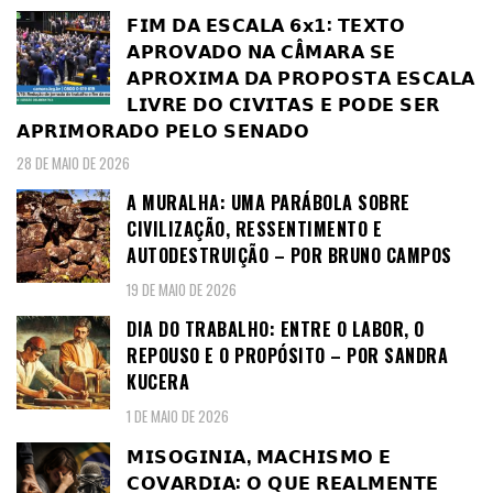
𝗙𝗜𝗠 𝗗𝗔 𝗘𝗦𝗖𝗔𝗟𝗔 𝟲𝘅𝟭: 𝗧𝗘𝗫𝗧𝗢
𝗔𝗣𝗥𝗢𝗩𝗔𝗗𝗢 𝗡𝗔 𝗖Â𝗠𝗔𝗥𝗔 𝗦𝗘
𝗔𝗣𝗥𝗢𝗫𝗜𝗠𝗔 𝗗𝗔 𝗣𝗥𝗢𝗣𝗢𝗦𝗧𝗔 𝗘𝗦𝗖𝗔𝗟𝗔
𝗟𝗜𝗩𝗥𝗘 𝗗𝗢 𝗖𝗜𝗩𝗜𝗧𝗔𝗦 𝗘 𝗣𝗢𝗗𝗘 𝗦𝗘𝗥
𝗔𝗣𝗥𝗜𝗠𝗢𝗥𝗔𝗗𝗢 𝗣𝗘𝗟𝗢 𝗦𝗘𝗡𝗔𝗗𝗢
28 DE MAIO DE 2026
A MURALHA: UMA PARÁBOLA SOBRE
CIVILIZAÇÃO, RESSENTIMENTO E
AUTODESTRUIÇÃO – POR BRUNO CAMPOS
19 DE MAIO DE 2026
DIA DO TRABALHO: ENTRE O LABOR, O
REPOUSO E O PROPÓSITO – POR SANDRA
KUCERA
1 DE MAIO DE 2026
𝗠𝗜𝗦𝗢𝗚𝗜𝗡𝗜𝗔, 𝗠𝗔𝗖𝗛𝗜𝗦𝗠𝗢 𝗘
𝗖𝗢𝗩𝗔𝗥𝗗𝗜𝗔: 𝗢 𝗤𝗨𝗘 𝗥𝗘𝗔𝗟𝗠𝗘𝗡𝗧𝗘