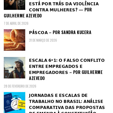
𝗘𝗦𝗧Á 𝗣𝗢𝗥 𝗧𝗥Á𝗦 𝗗𝗔 𝗩𝗜𝗢𝗟Ê𝗡𝗖𝗜𝗔
𝗖𝗢𝗡𝗧𝗥𝗔 𝗠𝗨𝗟𝗛𝗘𝗥𝗘𝗦? — POR
GUILHERME AZEVEDO
7 DE ABRIL DE 2026
𝗣Á𝗦𝗖𝗢𝗔 – POR SANDRA KUCERA
31 DE MARÇO DE 2026
𝗘𝗦𝗖𝗔𝗟𝗔 𝟲×𝟭: 𝗢 𝗙𝗔𝗟𝗦𝗢 𝗖𝗢𝗡𝗙𝗟𝗜𝗧𝗢
𝗘𝗡𝗧𝗥𝗘 𝗘𝗠𝗣𝗥𝗘𝗚𝗔𝗗𝗢𝗦 𝗘
𝗘𝗠𝗣𝗥𝗘𝗚𝗔𝗗𝗢𝗥𝗘𝗦 – POR GUILHERME
AZEVEDO
28 DE FEVEREIRO DE 2026
𝗝𝗢𝗥𝗡𝗔𝗗𝗔𝗦 𝗘 𝗘𝗦𝗖𝗔𝗟𝗔𝗦 𝗗𝗘
𝗧𝗥𝗔𝗕𝗔𝗟𝗛𝗢 𝗡𝗢 𝗕𝗥𝗔𝗦𝗜𝗟: 𝗔𝗡Á𝗟𝗜𝗦𝗘
𝗖𝗢𝗠𝗣𝗔𝗥𝗔𝗧𝗜𝗩𝗔 𝗗𝗔𝗦 𝗣𝗥𝗢𝗣𝗢𝗦𝗧𝗔𝗦