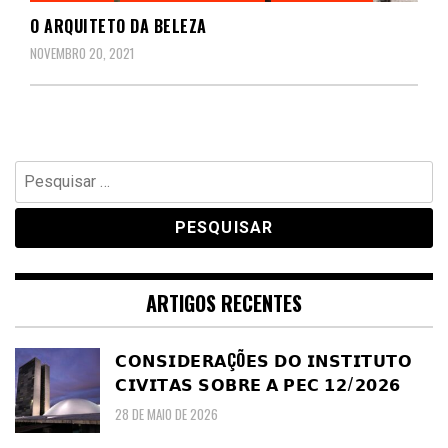
O ARQUITETO DA BELEZA
NOVEMBRO 20, 2021
Pesquisar
por:
ARTIGOS RECENTES
𝗖𝗢𝗡𝗦𝗜𝗗𝗘𝗥𝗔ÇÕ𝗘𝗦 𝗗𝗢 𝗜𝗡𝗦𝗧𝗜𝗧𝗨𝗧𝗢
𝗖𝗜𝗩𝗜𝗧𝗔𝗦 𝗦𝗢𝗕𝗥𝗘 𝗔 𝗣𝗘𝗖 𝟭𝟮/𝟮𝟬𝟮𝟲
28 DE MAIO DE 2026