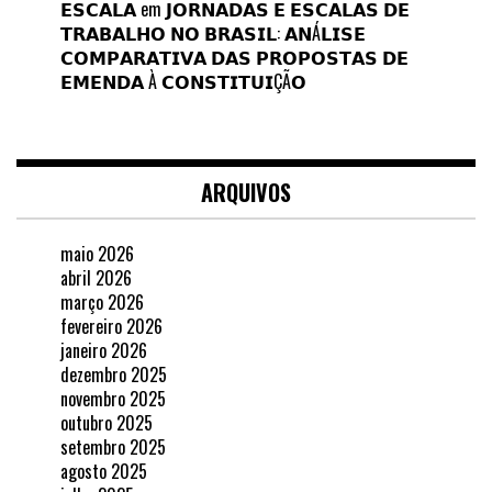
𝗘𝗦𝗖𝗔𝗟𝗔
em
𝗝𝗢𝗥𝗡𝗔𝗗𝗔𝗦 𝗘 𝗘𝗦𝗖𝗔𝗟𝗔𝗦 𝗗𝗘
𝗧𝗥𝗔𝗕𝗔𝗟𝗛𝗢 𝗡𝗢 𝗕𝗥𝗔𝗦𝗜𝗟: 𝗔𝗡Á𝗟𝗜𝗦𝗘
𝗖𝗢𝗠𝗣𝗔𝗥𝗔𝗧𝗜𝗩𝗔 𝗗𝗔𝗦 𝗣𝗥𝗢𝗣𝗢𝗦𝗧𝗔𝗦 𝗗𝗘
𝗘𝗠𝗘𝗡𝗗𝗔 À 𝗖𝗢𝗡𝗦𝗧𝗜𝗧𝗨𝗜ÇÃ𝗢
ARQUIVOS
maio 2026
abril 2026
março 2026
fevereiro 2026
janeiro 2026
dezembro 2025
novembro 2025
outubro 2025
setembro 2025
agosto 2025