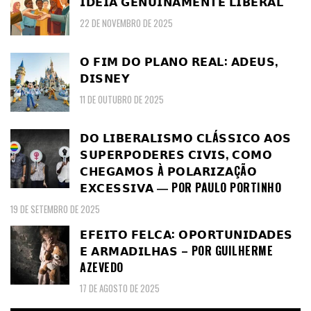
𝗜𝗗𝗘𝗜𝗔 𝗚𝗘𝗡𝗨𝗜𝗡𝗔𝗠𝗘𝗡𝗧𝗘 𝗟𝗜𝗕𝗘𝗥𝗔𝗟
22 DE NOVEMBRO DE 2025
𝗢 𝗙𝗜𝗠 𝗗𝗢 𝗣𝗟𝗔𝗡𝗢 𝗥𝗘𝗔𝗟: 𝗔𝗗𝗘𝗨𝗦,
𝗗𝗜𝗦𝗡𝗘𝗬
11 DE OUTUBRO DE 2025
𝗗𝗢 𝗟𝗜𝗕𝗘𝗥𝗔𝗟𝗜𝗦𝗠𝗢 𝗖𝗟Á𝗦𝗦𝗜𝗖𝗢 𝗔𝗢𝗦
𝗦𝗨𝗣𝗘𝗥𝗣𝗢𝗗𝗘𝗥𝗘𝗦 𝗖𝗜𝗩𝗜𝗦, 𝗖𝗢𝗠𝗢
𝗖𝗛𝗘𝗚𝗔𝗠𝗢𝗦 À 𝗣𝗢𝗟𝗔𝗥𝗜𝗭𝗔ÇÃ𝗢
𝗘𝗫𝗖𝗘𝗦𝗦𝗜𝗩𝗔 ― POR PAULO PORTINHO
19 DE SETEMBRO DE 2025
𝗘𝗙𝗘𝗜𝗧𝗢 𝗙𝗘𝗟𝗖𝗔: 𝗢𝗣𝗢𝗥𝗧𝗨𝗡𝗜𝗗𝗔𝗗𝗘𝗦
𝗘 𝗔𝗥𝗠𝗔𝗗𝗜𝗟𝗛𝗔𝗦 – POR GUILHERME
AZEVEDO
17 DE AGOSTO DE 2025