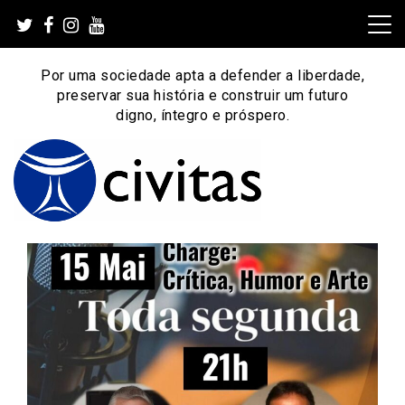
Skip
to
content
Por uma sociedade apta a defender a liberdade,
preservar sua história e construir um futuro
digno, íntegro e próspero.
Por uma sociedade apta a defender a liberdade,
Instituto Civitas
preservar sua história e construir um futuro digno, íntegro
e próspero.