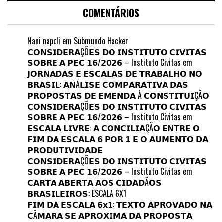
COMENTÁRIOS
Nani napoli
em
Submundo Hacker
𝗖𝗢𝗡𝗦𝗜𝗗𝗘𝗥𝗔ÇÕ𝗘𝗦 𝗗𝗢 𝗜𝗡𝗦𝗧𝗜𝗧𝗨𝗧𝗢 𝗖𝗜𝗩𝗜𝗧𝗔𝗦
𝗦𝗢𝗕𝗥𝗘 𝗔 𝗣𝗘𝗖 𝟭𝟲/𝟮𝟬𝟮𝟲 – Instituto Civitas
em
𝗝𝗢𝗥𝗡𝗔𝗗𝗔𝗦 𝗘 𝗘𝗦𝗖𝗔𝗟𝗔𝗦 𝗗𝗘 𝗧𝗥𝗔𝗕𝗔𝗟𝗛𝗢 𝗡𝗢
𝗕𝗥𝗔𝗦𝗜𝗟: 𝗔𝗡Á𝗟𝗜𝗦𝗘 𝗖𝗢𝗠𝗣𝗔𝗥𝗔𝗧𝗜𝗩𝗔 𝗗𝗔𝗦
𝗣𝗥𝗢𝗣𝗢𝗦𝗧𝗔𝗦 𝗗𝗘 𝗘𝗠𝗘𝗡𝗗𝗔 À 𝗖𝗢𝗡𝗦𝗧𝗜𝗧𝗨𝗜ÇÃ𝗢
𝗖𝗢𝗡𝗦𝗜𝗗𝗘𝗥𝗔ÇÕ𝗘𝗦 𝗗𝗢 𝗜𝗡𝗦𝗧𝗜𝗧𝗨𝗧𝗢 𝗖𝗜𝗩𝗜𝗧𝗔𝗦
𝗦𝗢𝗕𝗥𝗘 𝗔 𝗣𝗘𝗖 𝟭𝟲/𝟮𝟬𝟮𝟲 – Instituto Civitas
em
𝗘𝗦𝗖𝗔𝗟𝗔 𝗟𝗜𝗩𝗥𝗘: 𝗔 𝗖𝗢𝗡𝗖𝗜𝗟𝗜𝗔ÇÃ𝗢 𝗘𝗡𝗧𝗥𝗘 𝗢
𝗙𝗜𝗠 𝗗𝗔 𝗘𝗦𝗖𝗔𝗟𝗔 𝟲 𝗣𝗢𝗥 𝟭 𝗘 𝗢 𝗔𝗨𝗠𝗘𝗡𝗧𝗢 𝗗𝗔
𝗣𝗥𝗢𝗗𝗨𝗧𝗜𝗩𝗜𝗗𝗔𝗗𝗘
𝗖𝗢𝗡𝗦𝗜𝗗𝗘𝗥𝗔ÇÕ𝗘𝗦 𝗗𝗢 𝗜𝗡𝗦𝗧𝗜𝗧𝗨𝗧𝗢 𝗖𝗜𝗩𝗜𝗧𝗔𝗦
𝗦𝗢𝗕𝗥𝗘 𝗔 𝗣𝗘𝗖 𝟭𝟲/𝟮𝟬𝟮𝟲 – Instituto Civitas
em
𝗖𝗔𝗥𝗧𝗔 𝗔𝗕𝗘𝗥𝗧𝗔 𝗔𝗢𝗦 𝗖𝗜𝗗𝗔𝗗Ã𝗢𝗦
𝗕𝗥𝗔𝗦𝗜𝗟𝗘𝗜𝗥𝗢𝗦: ESCALA 6X1
𝗙𝗜𝗠 𝗗𝗔 𝗘𝗦𝗖𝗔𝗟𝗔 𝟲𝘅𝟭: 𝗧𝗘𝗫𝗧𝗢 𝗔𝗣𝗥𝗢𝗩𝗔𝗗𝗢 𝗡𝗔
𝗖Â𝗠𝗔𝗥𝗔 𝗦𝗘 𝗔𝗣𝗥𝗢𝗫𝗜𝗠𝗔 𝗗𝗔 𝗣𝗥𝗢𝗣𝗢𝗦𝗧𝗔