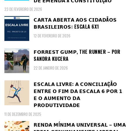
𝗗𝗘 𝗘𝗠𝗘𝗡𝗗𝗔 À 𝗖𝗢𝗡𝗦𝗧𝗜𝗧𝗨𝗜ÇÃ𝗢
23 DE FEVEREIRO DE 2026
𝗖𝗔𝗥𝗧𝗔 𝗔𝗕𝗘𝗥𝗧𝗔 𝗔𝗢𝗦 𝗖𝗜𝗗𝗔𝗗Ã𝗢𝗦
𝗕𝗥𝗔𝗦𝗜𝗟𝗘𝗜𝗥𝗢𝗦: ESCALA 6X1
12 DE FEVEREIRO DE 2026
𝗙𝗢𝗥𝗥𝗘𝗦𝗧 𝗚𝗨𝗠𝗣, THE RUNNER – POR
SANDRA KUCERA
22 DE JANEIRO DE 2026
𝗘𝗦𝗖𝗔𝗟𝗔 𝗟𝗜𝗩𝗥𝗘: 𝗔 𝗖𝗢𝗡𝗖𝗜𝗟𝗜𝗔ÇÃ𝗢
𝗘𝗡𝗧𝗥𝗘 𝗢 𝗙𝗜𝗠 𝗗𝗔 𝗘𝗦𝗖𝗔𝗟𝗔 𝟲 𝗣𝗢𝗥 𝟭
𝗘 𝗢 𝗔𝗨𝗠𝗘𝗡𝗧𝗢 𝗗𝗔
𝗣𝗥𝗢𝗗𝗨𝗧𝗜𝗩𝗜𝗗𝗔𝗗𝗘
11 DE DEZEMBRO DE 2025
𝗥𝗘𝗡𝗗𝗔 𝗠Í𝗡𝗜𝗠𝗔 𝗨𝗡𝗜𝗩𝗘𝗥𝗦𝗔𝗟 – 𝗨𝗠𝗔