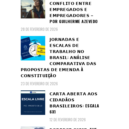
𝗖𝗢𝗡𝗙𝗟𝗜𝗧𝗢 𝗘𝗡𝗧𝗥𝗘
𝗘𝗠𝗣𝗥𝗘𝗚𝗔𝗗𝗢𝗦 𝗘
𝗘𝗠𝗣𝗥𝗘𝗚𝗔𝗗𝗢𝗥𝗘𝗦 –
POR GUILHERME AZEVEDO
28 DE FEVEREIRO DE 2026
𝗝𝗢𝗥𝗡𝗔𝗗𝗔𝗦 𝗘
𝗘𝗦𝗖𝗔𝗟𝗔𝗦 𝗗𝗘
𝗧𝗥𝗔𝗕𝗔𝗟𝗛𝗢 𝗡𝗢
𝗕𝗥𝗔𝗦𝗜𝗟: 𝗔𝗡Á𝗟𝗜𝗦𝗘
𝗖𝗢𝗠𝗣𝗔𝗥𝗔𝗧𝗜𝗩𝗔 𝗗𝗔𝗦
𝗣𝗥𝗢𝗣𝗢𝗦𝗧𝗔𝗦 𝗗𝗘 𝗘𝗠𝗘𝗡𝗗𝗔 À
𝗖𝗢𝗡𝗦𝗧𝗜𝗧𝗨𝗜ÇÃ𝗢
23 DE FEVEREIRO DE 2026
𝗖𝗔𝗥𝗧𝗔 𝗔𝗕𝗘𝗥𝗧𝗔 𝗔𝗢𝗦
𝗖𝗜𝗗𝗔𝗗Ã𝗢𝗦
𝗕𝗥𝗔𝗦𝗜𝗟𝗘𝗜𝗥𝗢𝗦: ESCALA
6X1
12 DE FEVEREIRO DE 2026