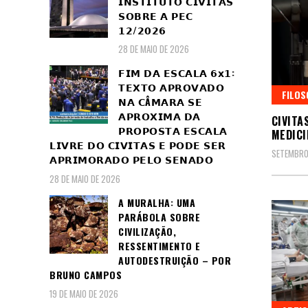
𝗜𝗡𝗦𝗧𝗜𝗧𝗨𝗧𝗢 𝗖𝗜𝗩𝗜𝗧𝗔𝗦
𝗦𝗢𝗕𝗥𝗘 𝗔 𝗣𝗘𝗖
𝟭𝟮/𝟮𝟬𝟮𝟲
28 DE MAIO DE 2026
𝗙𝗜𝗠 𝗗𝗔 𝗘𝗦𝗖𝗔𝗟𝗔 𝟲𝘅𝟭:
𝗧𝗘𝗫𝗧𝗢 𝗔𝗣𝗥𝗢𝗩𝗔𝗗𝗢
FILOS
𝗡𝗔 𝗖Â𝗠𝗔𝗥𝗔 𝗦𝗘
𝗔𝗣𝗥𝗢𝗫𝗜𝗠𝗔 𝗗𝗔
CIVITA
𝗣𝗥𝗢𝗣𝗢𝗦𝗧𝗔 𝗘𝗦𝗖𝗔𝗟𝗔
MEDICI
𝗟𝗜𝗩𝗥𝗘 𝗗𝗢 𝗖𝗜𝗩𝗜𝗧𝗔𝗦 𝗘 𝗣𝗢𝗗𝗘 𝗦𝗘𝗥
SETEMBRO
𝗔𝗣𝗥𝗜𝗠𝗢𝗥𝗔𝗗𝗢 𝗣𝗘𝗟𝗢 𝗦𝗘𝗡𝗔𝗗𝗢
28 DE MAIO DE 2026
A MURALHA: UMA
PARÁBOLA SOBRE
CIVILIZAÇÃO,
RESSENTIMENTO E
AUTODESTRUIÇÃO – POR
BRUNO CAMPOS
19 DE MAIO DE 2026