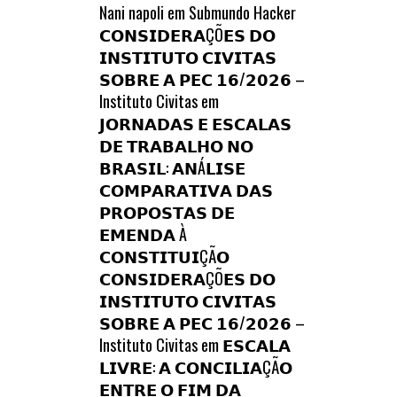
Nani napoli
em
Submundo Hacker
𝗖𝗢𝗡𝗦𝗜𝗗𝗘𝗥𝗔ÇÕ𝗘𝗦 𝗗𝗢
𝗜𝗡𝗦𝗧𝗜𝗧𝗨𝗧𝗢 𝗖𝗜𝗩𝗜𝗧𝗔𝗦
𝗦𝗢𝗕𝗥𝗘 𝗔 𝗣𝗘𝗖 𝟭𝟲/𝟮𝟬𝟮𝟲 –
Instituto Civitas
em
𝗝𝗢𝗥𝗡𝗔𝗗𝗔𝗦 𝗘 𝗘𝗦𝗖𝗔𝗟𝗔𝗦
𝗗𝗘 𝗧𝗥𝗔𝗕𝗔𝗟𝗛𝗢 𝗡𝗢
𝗕𝗥𝗔𝗦𝗜𝗟: 𝗔𝗡Á𝗟𝗜𝗦𝗘
𝗖𝗢𝗠𝗣𝗔𝗥𝗔𝗧𝗜𝗩𝗔 𝗗𝗔𝗦
𝗣𝗥𝗢𝗣𝗢𝗦𝗧𝗔𝗦 𝗗𝗘
𝗘𝗠𝗘𝗡𝗗𝗔 À
𝗖𝗢𝗡𝗦𝗧𝗜𝗧𝗨𝗜ÇÃ𝗢
𝗖𝗢𝗡𝗦𝗜𝗗𝗘𝗥𝗔ÇÕ𝗘𝗦 𝗗𝗢
𝗜𝗡𝗦𝗧𝗜𝗧𝗨𝗧𝗢 𝗖𝗜𝗩𝗜𝗧𝗔𝗦
𝗦𝗢𝗕𝗥𝗘 𝗔 𝗣𝗘𝗖 𝟭𝟲/𝟮𝟬𝟮𝟲 –
Instituto Civitas
em
𝗘𝗦𝗖𝗔𝗟𝗔
𝗟𝗜𝗩𝗥𝗘: 𝗔 𝗖𝗢𝗡𝗖𝗜𝗟𝗜𝗔ÇÃ𝗢
𝗘𝗡𝗧𝗥𝗘 𝗢 𝗙𝗜𝗠 𝗗𝗔