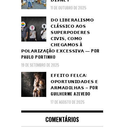
11 DE OUTUBRO DE 2025
𝗗𝗢 𝗟𝗜𝗕𝗘𝗥𝗔𝗟𝗜𝗦𝗠𝗢
𝗖𝗟Á𝗦𝗦𝗜𝗖𝗢 𝗔𝗢𝗦
𝗦𝗨𝗣𝗘𝗥𝗣𝗢𝗗𝗘𝗥𝗘𝗦
𝗖𝗜𝗩𝗜𝗦, 𝗖𝗢𝗠𝗢
𝗖𝗛𝗘𝗚𝗔𝗠𝗢𝗦 À
𝗣𝗢𝗟𝗔𝗥𝗜𝗭𝗔ÇÃ𝗢 𝗘𝗫𝗖𝗘𝗦𝗦𝗜𝗩𝗔 ― POR
PAULO PORTINHO
19 DE SETEMBRO DE 2025
𝗘𝗙𝗘𝗜𝗧𝗢 𝗙𝗘𝗟𝗖𝗔:
𝗢𝗣𝗢𝗥𝗧𝗨𝗡𝗜𝗗𝗔𝗗𝗘𝗦 𝗘
𝗔𝗥𝗠𝗔𝗗𝗜𝗟𝗛𝗔𝗦 – POR
GUILHERME AZEVEDO
17 DE AGOSTO DE 2025
COMENTÁRIOS