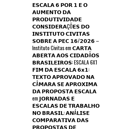
𝗘𝗦𝗖𝗔𝗟𝗔 𝟲 𝗣𝗢𝗥 𝟭 𝗘 𝗢
𝗔𝗨𝗠𝗘𝗡𝗧𝗢 𝗗𝗔
𝗣𝗥𝗢𝗗𝗨𝗧𝗜𝗩𝗜𝗗𝗔𝗗𝗘
𝗖𝗢𝗡𝗦𝗜𝗗𝗘𝗥𝗔ÇÕ𝗘𝗦 𝗗𝗢
𝗜𝗡𝗦𝗧𝗜𝗧𝗨𝗧𝗢 𝗖𝗜𝗩𝗜𝗧𝗔𝗦
𝗦𝗢𝗕𝗥𝗘 𝗔 𝗣𝗘𝗖 𝟭𝟲/𝟮𝟬𝟮𝟲 –
Instituto Civitas
em
𝗖𝗔𝗥𝗧𝗔
𝗔𝗕𝗘𝗥𝗧𝗔 𝗔𝗢𝗦 𝗖𝗜𝗗𝗔𝗗Ã𝗢𝗦
𝗕𝗥𝗔𝗦𝗜𝗟𝗘𝗜𝗥𝗢𝗦: ESCALA 6X1
𝗙𝗜𝗠 𝗗𝗔 𝗘𝗦𝗖𝗔𝗟𝗔 𝟲𝘅𝟭:
𝗧𝗘𝗫𝗧𝗢 𝗔𝗣𝗥𝗢𝗩𝗔𝗗𝗢 𝗡𝗔
𝗖Â𝗠𝗔𝗥𝗔 𝗦𝗘 𝗔𝗣𝗥𝗢𝗫𝗜𝗠𝗔
𝗗𝗔 𝗣𝗥𝗢𝗣𝗢𝗦𝗧𝗔 𝗘𝗦𝗖𝗔𝗟𝗔
em
𝗝𝗢𝗥𝗡𝗔𝗗𝗔𝗦 𝗘
𝗘𝗦𝗖𝗔𝗟𝗔𝗦 𝗗𝗘 𝗧𝗥𝗔𝗕𝗔𝗟𝗛𝗢
𝗡𝗢 𝗕𝗥𝗔𝗦𝗜𝗟: 𝗔𝗡Á𝗟𝗜𝗦𝗘
𝗖𝗢𝗠𝗣𝗔𝗥𝗔𝗧𝗜𝗩𝗔 𝗗𝗔𝗦
𝗣𝗥𝗢𝗣𝗢𝗦𝗧𝗔𝗦 𝗗𝗘