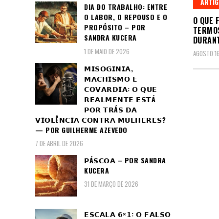
ARTI
DIA DO TRABALHO: ENTRE
O LABOR, O REPOUSO E O
O QUE F
PROPÓSITO – POR
TERMOS
SANDRA KUCERA
DURANT
1 DE MAIO DE 2026
AGOSTO 16
𝗠𝗜𝗦𝗢𝗚𝗜𝗡𝗜𝗔,
𝗠𝗔𝗖𝗛𝗜𝗦𝗠𝗢 𝗘
𝗖𝗢𝗩𝗔𝗥𝗗𝗜𝗔: 𝗢 𝗤𝗨𝗘
𝗥𝗘𝗔𝗟𝗠𝗘𝗡𝗧𝗘 𝗘𝗦𝗧Á
𝗣𝗢𝗥 𝗧𝗥Á𝗦 𝗗𝗔
𝗩𝗜𝗢𝗟Ê𝗡𝗖𝗜𝗔 𝗖𝗢𝗡𝗧𝗥𝗔 𝗠𝗨𝗟𝗛𝗘𝗥𝗘𝗦?
— POR GUILHERME AZEVEDO
7 DE ABRIL DE 2026
𝗣Á𝗦𝗖𝗢𝗔 – POR SANDRA
KUCERA
31 DE MARÇO DE 2026
𝗘𝗦𝗖𝗔𝗟𝗔 𝟲×𝟭: 𝗢 𝗙𝗔𝗟𝗦𝗢