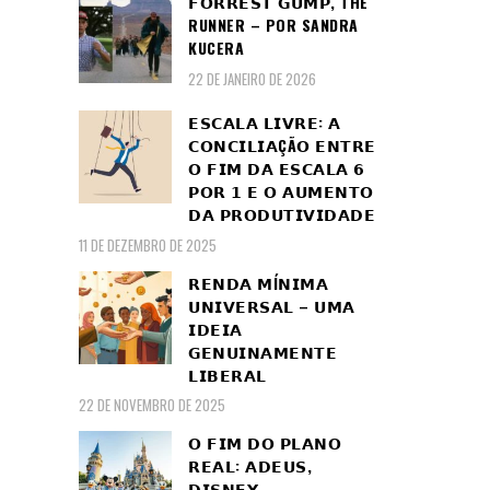
𝗙𝗢𝗥𝗥𝗘𝗦𝗧 𝗚𝗨𝗠𝗣, THE
RUNNER – POR SANDRA
KUCERA
22 DE JANEIRO DE 2026
𝗘𝗦𝗖𝗔𝗟𝗔 𝗟𝗜𝗩𝗥𝗘: 𝗔
𝗖𝗢𝗡𝗖𝗜𝗟𝗜𝗔ÇÃ𝗢 𝗘𝗡𝗧𝗥𝗘
𝗢 𝗙𝗜𝗠 𝗗𝗔 𝗘𝗦𝗖𝗔𝗟𝗔 𝟲
𝗣𝗢𝗥 𝟭 𝗘 𝗢 𝗔𝗨𝗠𝗘𝗡𝗧𝗢
𝗗𝗔 𝗣𝗥𝗢𝗗𝗨𝗧𝗜𝗩𝗜𝗗𝗔𝗗𝗘
11 DE DEZEMBRO DE 2025
𝗥𝗘𝗡𝗗𝗔 𝗠Í𝗡𝗜𝗠𝗔
𝗨𝗡𝗜𝗩𝗘𝗥𝗦𝗔𝗟 – 𝗨𝗠𝗔
𝗜𝗗𝗘𝗜𝗔
𝗚𝗘𝗡𝗨𝗜𝗡𝗔𝗠𝗘𝗡𝗧𝗘
𝗟𝗜𝗕𝗘𝗥𝗔𝗟
22 DE NOVEMBRO DE 2025
𝗢 𝗙𝗜𝗠 𝗗𝗢 𝗣𝗟𝗔𝗡𝗢
𝗥𝗘𝗔𝗟: 𝗔𝗗𝗘𝗨𝗦,
𝗗𝗜𝗦𝗡𝗘𝗬