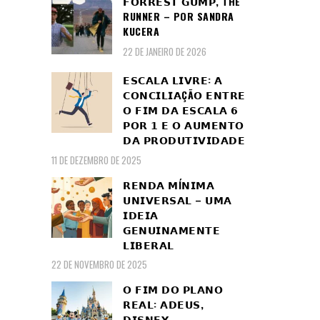
𝗙𝗢𝗥𝗥𝗘𝗦𝗧 𝗚𝗨𝗠𝗣, THE
RUNNER – POR SANDRA
KUCERA
22 DE JANEIRO DE 2026
𝗘𝗦𝗖𝗔𝗟𝗔 𝗟𝗜𝗩𝗥𝗘: 𝗔
𝗖𝗢𝗡𝗖𝗜𝗟𝗜𝗔ÇÃ𝗢 𝗘𝗡𝗧𝗥𝗘
𝗢 𝗙𝗜𝗠 𝗗𝗔 𝗘𝗦𝗖𝗔𝗟𝗔 𝟲
𝗣𝗢𝗥 𝟭 𝗘 𝗢 𝗔𝗨𝗠𝗘𝗡𝗧𝗢
𝗗𝗔 𝗣𝗥𝗢𝗗𝗨𝗧𝗜𝗩𝗜𝗗𝗔𝗗𝗘
11 DE DEZEMBRO DE 2025
𝗥𝗘𝗡𝗗𝗔 𝗠Í𝗡𝗜𝗠𝗔
𝗨𝗡𝗜𝗩𝗘𝗥𝗦𝗔𝗟 – 𝗨𝗠𝗔
𝗜𝗗𝗘𝗜𝗔
𝗚𝗘𝗡𝗨𝗜𝗡𝗔𝗠𝗘𝗡𝗧𝗘
𝗟𝗜𝗕𝗘𝗥𝗔𝗟
22 DE NOVEMBRO DE 2025
𝗢 𝗙𝗜𝗠 𝗗𝗢 𝗣𝗟𝗔𝗡𝗢
𝗥𝗘𝗔𝗟: 𝗔𝗗𝗘𝗨𝗦,
𝗗𝗜𝗦𝗡𝗘𝗬