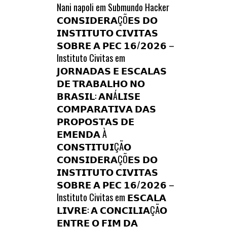
Nani napoli
em
Submundo Hacker
𝗖𝗢𝗡𝗦𝗜𝗗𝗘𝗥𝗔ÇÕ𝗘𝗦 𝗗𝗢
𝗜𝗡𝗦𝗧𝗜𝗧𝗨𝗧𝗢 𝗖𝗜𝗩𝗜𝗧𝗔𝗦
𝗦𝗢𝗕𝗥𝗘 𝗔 𝗣𝗘𝗖 𝟭𝟲/𝟮𝟬𝟮𝟲 –
Instituto Civitas
em
𝗝𝗢𝗥𝗡𝗔𝗗𝗔𝗦 𝗘 𝗘𝗦𝗖𝗔𝗟𝗔𝗦
𝗗𝗘 𝗧𝗥𝗔𝗕𝗔𝗟𝗛𝗢 𝗡𝗢
𝗕𝗥𝗔𝗦𝗜𝗟: 𝗔𝗡Á𝗟𝗜𝗦𝗘
𝗖𝗢𝗠𝗣𝗔𝗥𝗔𝗧𝗜𝗩𝗔 𝗗𝗔𝗦
𝗣𝗥𝗢𝗣𝗢𝗦𝗧𝗔𝗦 𝗗𝗘
𝗘𝗠𝗘𝗡𝗗𝗔 À
𝗖𝗢𝗡𝗦𝗧𝗜𝗧𝗨𝗜ÇÃ𝗢
𝗖𝗢𝗡𝗦𝗜𝗗𝗘𝗥𝗔ÇÕ𝗘𝗦 𝗗𝗢
𝗜𝗡𝗦𝗧𝗜𝗧𝗨𝗧𝗢 𝗖𝗜𝗩𝗜𝗧𝗔𝗦
𝗦𝗢𝗕𝗥𝗘 𝗔 𝗣𝗘𝗖 𝟭𝟲/𝟮𝟬𝟮𝟲 –
Instituto Civitas
em
𝗘𝗦𝗖𝗔𝗟𝗔
𝗟𝗜𝗩𝗥𝗘: 𝗔 𝗖𝗢𝗡𝗖𝗜𝗟𝗜𝗔ÇÃ𝗢
𝗘𝗡𝗧𝗥𝗘 𝗢 𝗙𝗜𝗠 𝗗𝗔