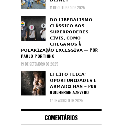
11 DE OUTUBRO DE 2025
𝗗𝗢 𝗟𝗜𝗕𝗘𝗥𝗔𝗟𝗜𝗦𝗠𝗢
𝗖𝗟Á𝗦𝗦𝗜𝗖𝗢 𝗔𝗢𝗦
𝗦𝗨𝗣𝗘𝗥𝗣𝗢𝗗𝗘𝗥𝗘𝗦
𝗖𝗜𝗩𝗜𝗦, 𝗖𝗢𝗠𝗢
𝗖𝗛𝗘𝗚𝗔𝗠𝗢𝗦 À
𝗣𝗢𝗟𝗔𝗥𝗜𝗭𝗔ÇÃ𝗢 𝗘𝗫𝗖𝗘𝗦𝗦𝗜𝗩𝗔 ― POR
PAULO PORTINHO
19 DE SETEMBRO DE 2025
𝗘𝗙𝗘𝗜𝗧𝗢 𝗙𝗘𝗟𝗖𝗔:
𝗢𝗣𝗢𝗥𝗧𝗨𝗡𝗜𝗗𝗔𝗗𝗘𝗦 𝗘
𝗔𝗥𝗠𝗔𝗗𝗜𝗟𝗛𝗔𝗦 – POR
GUILHERME AZEVEDO
17 DE AGOSTO DE 2025
COMENTÁRIOS