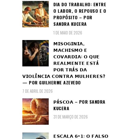
DIA DO TRABALHO: ENTRE
O LABOR, O REPOUSO E O
PROPÓSITO – POR
SANDRA KUCERA
1 DE MAIO DE 2026
𝗠𝗜𝗦𝗢𝗚𝗜𝗡𝗜𝗔,
𝗠𝗔𝗖𝗛𝗜𝗦𝗠𝗢 𝗘
𝗖𝗢𝗩𝗔𝗥𝗗𝗜𝗔: 𝗢 𝗤𝗨𝗘
𝗥𝗘𝗔𝗟𝗠𝗘𝗡𝗧𝗘 𝗘𝗦𝗧Á
𝗣𝗢𝗥 𝗧𝗥Á𝗦 𝗗𝗔
𝗩𝗜𝗢𝗟Ê𝗡𝗖𝗜𝗔 𝗖𝗢𝗡𝗧𝗥𝗔 𝗠𝗨𝗟𝗛𝗘𝗥𝗘𝗦?
— POR GUILHERME AZEVEDO
7 DE ABRIL DE 2026
𝗣Á𝗦𝗖𝗢𝗔 – POR SANDRA
KUCERA
31 DE MARÇO DE 2026
𝗘𝗦𝗖𝗔𝗟𝗔 𝟲×𝟭: 𝗢 𝗙𝗔𝗟𝗦𝗢