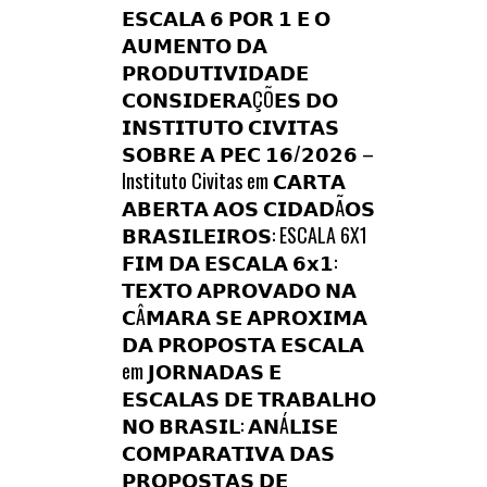
𝗘𝗦𝗖𝗔𝗟𝗔 𝟲 𝗣𝗢𝗥 𝟭 𝗘 𝗢
𝗔𝗨𝗠𝗘𝗡𝗧𝗢 𝗗𝗔
𝗣𝗥𝗢𝗗𝗨𝗧𝗜𝗩𝗜𝗗𝗔𝗗𝗘
𝗖𝗢𝗡𝗦𝗜𝗗𝗘𝗥𝗔ÇÕ𝗘𝗦 𝗗𝗢
𝗜𝗡𝗦𝗧𝗜𝗧𝗨𝗧𝗢 𝗖𝗜𝗩𝗜𝗧𝗔𝗦
𝗦𝗢𝗕𝗥𝗘 𝗔 𝗣𝗘𝗖 𝟭𝟲/𝟮𝟬𝟮𝟲 –
Instituto Civitas
em
𝗖𝗔𝗥𝗧𝗔
𝗔𝗕𝗘𝗥𝗧𝗔 𝗔𝗢𝗦 𝗖𝗜𝗗𝗔𝗗Ã𝗢𝗦
𝗕𝗥𝗔𝗦𝗜𝗟𝗘𝗜𝗥𝗢𝗦: ESCALA 6X1
𝗙𝗜𝗠 𝗗𝗔 𝗘𝗦𝗖𝗔𝗟𝗔 𝟲𝘅𝟭:
𝗧𝗘𝗫𝗧𝗢 𝗔𝗣𝗥𝗢𝗩𝗔𝗗𝗢 𝗡𝗔
𝗖Â𝗠𝗔𝗥𝗔 𝗦𝗘 𝗔𝗣𝗥𝗢𝗫𝗜𝗠𝗔
𝗗𝗔 𝗣𝗥𝗢𝗣𝗢𝗦𝗧𝗔 𝗘𝗦𝗖𝗔𝗟𝗔
em
𝗝𝗢𝗥𝗡𝗔𝗗𝗔𝗦 𝗘
𝗘𝗦𝗖𝗔𝗟𝗔𝗦 𝗗𝗘 𝗧𝗥𝗔𝗕𝗔𝗟𝗛𝗢
𝗡𝗢 𝗕𝗥𝗔𝗦𝗜𝗟: 𝗔𝗡Á𝗟𝗜𝗦𝗘
𝗖𝗢𝗠𝗣𝗔𝗥𝗔𝗧𝗜𝗩𝗔 𝗗𝗔𝗦
𝗣𝗥𝗢𝗣𝗢𝗦𝗧𝗔𝗦 𝗗𝗘