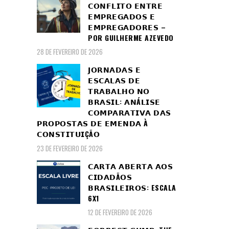
𝗖𝗢𝗡𝗙𝗟𝗜𝗧𝗢 𝗘𝗡𝗧𝗥𝗘
𝗘𝗠𝗣𝗥𝗘𝗚𝗔𝗗𝗢𝗦 𝗘
𝗘𝗠𝗣𝗥𝗘𝗚𝗔𝗗𝗢𝗥𝗘𝗦 –
POR GUILHERME AZEVEDO
28 DE FEVEREIRO DE 2026
𝗝𝗢𝗥𝗡𝗔𝗗𝗔𝗦 𝗘
𝗘𝗦𝗖𝗔𝗟𝗔𝗦 𝗗𝗘
𝗧𝗥𝗔𝗕𝗔𝗟𝗛𝗢 𝗡𝗢
𝗕𝗥𝗔𝗦𝗜𝗟: 𝗔𝗡Á𝗟𝗜𝗦𝗘
𝗖𝗢𝗠𝗣𝗔𝗥𝗔𝗧𝗜𝗩𝗔 𝗗𝗔𝗦
𝗣𝗥𝗢𝗣𝗢𝗦𝗧𝗔𝗦 𝗗𝗘 𝗘𝗠𝗘𝗡𝗗𝗔 À
𝗖𝗢𝗡𝗦𝗧𝗜𝗧𝗨𝗜ÇÃ𝗢
23 DE FEVEREIRO DE 2026
𝗖𝗔𝗥𝗧𝗔 𝗔𝗕𝗘𝗥𝗧𝗔 𝗔𝗢𝗦
𝗖𝗜𝗗𝗔𝗗Ã𝗢𝗦
𝗕𝗥𝗔𝗦𝗜𝗟𝗘𝗜𝗥𝗢𝗦: ESCALA
6X1
12 DE FEVEREIRO DE 2026