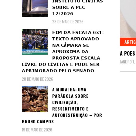
𝗜𝗡𝗦𝗧𝗜𝗧𝗨𝗧𝗢 𝗖𝗜𝗩𝗜𝗧𝗔𝗦
𝗦𝗢𝗕𝗥𝗘 𝗔 𝗣𝗘𝗖
𝟭𝟮/𝟮𝟬𝟮𝟲
28 DE MAIO DE 2026
𝗙𝗜𝗠 𝗗𝗔 𝗘𝗦𝗖𝗔𝗟𝗔 𝟲𝘅𝟭:
𝗧𝗘𝗫𝗧𝗢 𝗔𝗣𝗥𝗢𝗩𝗔𝗗𝗢
ARTI
𝗡𝗔 𝗖Â𝗠𝗔𝗥𝗔 𝗦𝗘
𝗔𝗣𝗥𝗢𝗫𝗜𝗠𝗔 𝗗𝗔
A POESI
𝗣𝗥𝗢𝗣𝗢𝗦𝗧𝗔 𝗘𝗦𝗖𝗔𝗟𝗔
JANEIRO 1,
𝗟𝗜𝗩𝗥𝗘 𝗗𝗢 𝗖𝗜𝗩𝗜𝗧𝗔𝗦 𝗘 𝗣𝗢𝗗𝗘 𝗦𝗘𝗥
𝗔𝗣𝗥𝗜𝗠𝗢𝗥𝗔𝗗𝗢 𝗣𝗘𝗟𝗢 𝗦𝗘𝗡𝗔𝗗𝗢
28 DE MAIO DE 2026
A MURALHA: UMA
PARÁBOLA SOBRE
CIVILIZAÇÃO,
RESSENTIMENTO E
AUTODESTRUIÇÃO – POR
BRUNO CAMPOS
19 DE MAIO DE 2026