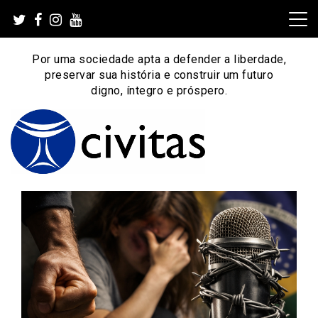
Skip
to
content
Por uma sociedade apta a defender a liberdade,
preservar sua história e construir um futuro
digno, íntegro e próspero.
Por uma sociedade apta a defender a liberdade,
Instituto Civitas
preservar sua história e construir um futuro digno, íntegro
e próspero.