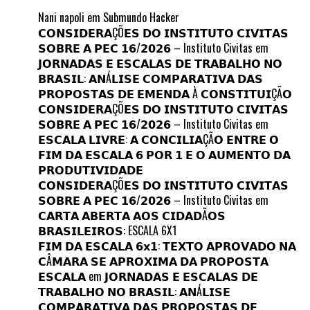
Nani napoli
em
Submundo Hacker
𝗖𝗢𝗡𝗦𝗜𝗗𝗘𝗥𝗔ÇÕ𝗘𝗦 𝗗𝗢 𝗜𝗡𝗦𝗧𝗜𝗧𝗨𝗧𝗢 𝗖𝗜𝗩𝗜𝗧𝗔𝗦
𝗦𝗢𝗕𝗥𝗘 𝗔 𝗣𝗘𝗖 𝟭𝟲/𝟮𝟬𝟮𝟲 – Instituto Civitas
em
𝗝𝗢𝗥𝗡𝗔𝗗𝗔𝗦 𝗘 𝗘𝗦𝗖𝗔𝗟𝗔𝗦 𝗗𝗘 𝗧𝗥𝗔𝗕𝗔𝗟𝗛𝗢 𝗡𝗢
𝗕𝗥𝗔𝗦𝗜𝗟: 𝗔𝗡Á𝗟𝗜𝗦𝗘 𝗖𝗢𝗠𝗣𝗔𝗥𝗔𝗧𝗜𝗩𝗔 𝗗𝗔𝗦
𝗣𝗥𝗢𝗣𝗢𝗦𝗧𝗔𝗦 𝗗𝗘 𝗘𝗠𝗘𝗡𝗗𝗔 À 𝗖𝗢𝗡𝗦𝗧𝗜𝗧𝗨𝗜ÇÃ𝗢
𝗖𝗢𝗡𝗦𝗜𝗗𝗘𝗥𝗔ÇÕ𝗘𝗦 𝗗𝗢 𝗜𝗡𝗦𝗧𝗜𝗧𝗨𝗧𝗢 𝗖𝗜𝗩𝗜𝗧𝗔𝗦
𝗦𝗢𝗕𝗥𝗘 𝗔 𝗣𝗘𝗖 𝟭𝟲/𝟮𝟬𝟮𝟲 – Instituto Civitas
em
𝗘𝗦𝗖𝗔𝗟𝗔 𝗟𝗜𝗩𝗥𝗘: 𝗔 𝗖𝗢𝗡𝗖𝗜𝗟𝗜𝗔ÇÃ𝗢 𝗘𝗡𝗧𝗥𝗘 𝗢
𝗙𝗜𝗠 𝗗𝗔 𝗘𝗦𝗖𝗔𝗟𝗔 𝟲 𝗣𝗢𝗥 𝟭 𝗘 𝗢 𝗔𝗨𝗠𝗘𝗡𝗧𝗢 𝗗𝗔
𝗣𝗥𝗢𝗗𝗨𝗧𝗜𝗩𝗜𝗗𝗔𝗗𝗘
𝗖𝗢𝗡𝗦𝗜𝗗𝗘𝗥𝗔ÇÕ𝗘𝗦 𝗗𝗢 𝗜𝗡𝗦𝗧𝗜𝗧𝗨𝗧𝗢 𝗖𝗜𝗩𝗜𝗧𝗔𝗦
𝗦𝗢𝗕𝗥𝗘 𝗔 𝗣𝗘𝗖 𝟭𝟲/𝟮𝟬𝟮𝟲 – Instituto Civitas
em
𝗖𝗔𝗥𝗧𝗔 𝗔𝗕𝗘𝗥𝗧𝗔 𝗔𝗢𝗦 𝗖𝗜𝗗𝗔𝗗Ã𝗢𝗦
𝗕𝗥𝗔𝗦𝗜𝗟𝗘𝗜𝗥𝗢𝗦: ESCALA 6X1
𝗙𝗜𝗠 𝗗𝗔 𝗘𝗦𝗖𝗔𝗟𝗔 𝟲𝘅𝟭: 𝗧𝗘𝗫𝗧𝗢 𝗔𝗣𝗥𝗢𝗩𝗔𝗗𝗢 𝗡𝗔
𝗖Â𝗠𝗔𝗥𝗔 𝗦𝗘 𝗔𝗣𝗥𝗢𝗫𝗜𝗠𝗔 𝗗𝗔 𝗣𝗥𝗢𝗣𝗢𝗦𝗧𝗔
𝗘𝗦𝗖𝗔𝗟𝗔
em
𝗝𝗢𝗥𝗡𝗔𝗗𝗔𝗦 𝗘 𝗘𝗦𝗖𝗔𝗟𝗔𝗦 𝗗𝗘
𝗧𝗥𝗔𝗕𝗔𝗟𝗛𝗢 𝗡𝗢 𝗕𝗥𝗔𝗦𝗜𝗟: 𝗔𝗡Á𝗟𝗜𝗦𝗘
𝗖𝗢𝗠𝗣𝗔𝗥𝗔𝗧𝗜𝗩𝗔 𝗗𝗔𝗦 𝗣𝗥𝗢𝗣𝗢𝗦𝗧𝗔𝗦 𝗗𝗘