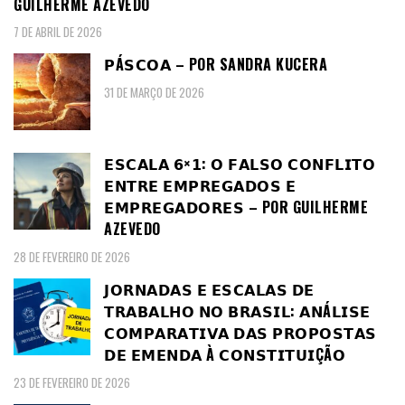
GUILHERME AZEVEDO
7 DE ABRIL DE 2026
𝗣Á𝗦𝗖𝗢𝗔 – POR SANDRA KUCERA
31 DE MARÇO DE 2026
𝗘𝗦𝗖𝗔𝗟𝗔 𝟲×𝟭: 𝗢 𝗙𝗔𝗟𝗦𝗢 𝗖𝗢𝗡𝗙𝗟𝗜𝗧𝗢
𝗘𝗡𝗧𝗥𝗘 𝗘𝗠𝗣𝗥𝗘𝗚𝗔𝗗𝗢𝗦 𝗘
𝗘𝗠𝗣𝗥𝗘𝗚𝗔𝗗𝗢𝗥𝗘𝗦 – POR GUILHERME
AZEVEDO
28 DE FEVEREIRO DE 2026
𝗝𝗢𝗥𝗡𝗔𝗗𝗔𝗦 𝗘 𝗘𝗦𝗖𝗔𝗟𝗔𝗦 𝗗𝗘
𝗧𝗥𝗔𝗕𝗔𝗟𝗛𝗢 𝗡𝗢 𝗕𝗥𝗔𝗦𝗜𝗟: 𝗔𝗡Á𝗟𝗜𝗦𝗘
𝗖𝗢𝗠𝗣𝗔𝗥𝗔𝗧𝗜𝗩𝗔 𝗗𝗔𝗦 𝗣𝗥𝗢𝗣𝗢𝗦𝗧𝗔𝗦
𝗗𝗘 𝗘𝗠𝗘𝗡𝗗𝗔 À 𝗖𝗢𝗡𝗦𝗧𝗜𝗧𝗨𝗜ÇÃ𝗢
23 DE FEVEREIRO DE 2026