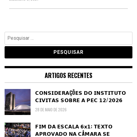
Pesquisar
por:
ARTIGOS RECENTES
𝗖𝗢𝗡𝗦𝗜𝗗𝗘𝗥𝗔ÇÕ𝗘𝗦 𝗗𝗢 𝗜𝗡𝗦𝗧𝗜𝗧𝗨𝗧𝗢
𝗖𝗜𝗩𝗜𝗧𝗔𝗦 𝗦𝗢𝗕𝗥𝗘 𝗔 𝗣𝗘𝗖 𝟭𝟮/𝟮𝟬𝟮𝟲
28 DE MAIO DE 2026
𝗙𝗜𝗠 𝗗𝗔 𝗘𝗦𝗖𝗔𝗟𝗔 𝟲𝘅𝟭: 𝗧𝗘𝗫𝗧𝗢
𝗔𝗣𝗥𝗢𝗩𝗔𝗗𝗢 𝗡𝗔 𝗖Â𝗠𝗔𝗥𝗔 𝗦𝗘