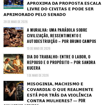
𝗔𝗣𝗥𝗢𝗫𝗜𝗠𝗔 𝗗𝗔 𝗣𝗥𝗢𝗣𝗢𝗦𝗧𝗔 𝗘𝗦𝗖𝗔𝗟𝗔
𝗟𝗜𝗩𝗥𝗘 𝗗𝗢 𝗖𝗜𝗩𝗜𝗧𝗔𝗦 𝗘 𝗣𝗢𝗗𝗘 𝗦𝗘𝗥
𝗔𝗣𝗥𝗜𝗠𝗢𝗥𝗔𝗗𝗢 𝗣𝗘𝗟𝗢 𝗦𝗘𝗡𝗔𝗗𝗢
28 DE MAIO DE 2026
A MURALHA: UMA PARÁBOLA SOBRE
CIVILIZAÇÃO, RESSENTIMENTO E
AUTODESTRUIÇÃO – POR BRUNO CAMPOS
19 DE MAIO DE 2026
DIA DO TRABALHO: ENTRE O LABOR, O
REPOUSO E O PROPÓSITO – POR SANDRA
KUCERA
1 DE MAIO DE 2026
𝗠𝗜𝗦𝗢𝗚𝗜𝗡𝗜𝗔, 𝗠𝗔𝗖𝗛𝗜𝗦𝗠𝗢 𝗘
𝗖𝗢𝗩𝗔𝗥𝗗𝗜𝗔: 𝗢 𝗤𝗨𝗘 𝗥𝗘𝗔𝗟𝗠𝗘𝗡𝗧𝗘
𝗘𝗦𝗧Á 𝗣𝗢𝗥 𝗧𝗥Á𝗦 𝗗𝗔 𝗩𝗜𝗢𝗟Ê𝗡𝗖𝗜𝗔
𝗖𝗢𝗡𝗧𝗥𝗔 𝗠𝗨𝗟𝗛𝗘𝗥𝗘𝗦? — POR