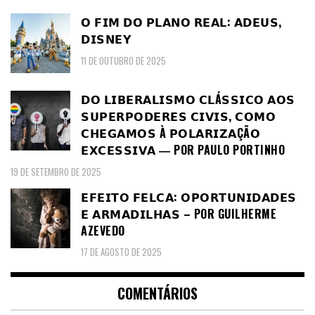
𝗢 𝗙𝗜𝗠 𝗗𝗢 𝗣𝗟𝗔𝗡𝗢 𝗥𝗘𝗔𝗟: 𝗔𝗗𝗘𝗨𝗦,
𝗗𝗜𝗦𝗡𝗘𝗬
11 DE OUTUBRO DE 2025
𝗗𝗢 𝗟𝗜𝗕𝗘𝗥𝗔𝗟𝗜𝗦𝗠𝗢 𝗖𝗟Á𝗦𝗦𝗜𝗖𝗢 𝗔𝗢𝗦
𝗦𝗨𝗣𝗘𝗥𝗣𝗢𝗗𝗘𝗥𝗘𝗦 𝗖𝗜𝗩𝗜𝗦, 𝗖𝗢𝗠𝗢
𝗖𝗛𝗘𝗚𝗔𝗠𝗢𝗦 À 𝗣𝗢𝗟𝗔𝗥𝗜𝗭𝗔ÇÃ𝗢
𝗘𝗫𝗖𝗘𝗦𝗦𝗜𝗩𝗔 ― POR PAULO PORTINHO
19 DE SETEMBRO DE 2025
𝗘𝗙𝗘𝗜𝗧𝗢 𝗙𝗘𝗟𝗖𝗔: 𝗢𝗣𝗢𝗥𝗧𝗨𝗡𝗜𝗗𝗔𝗗𝗘𝗦
𝗘 𝗔𝗥𝗠𝗔𝗗𝗜𝗟𝗛𝗔𝗦 – POR GUILHERME
AZEVEDO
17 DE AGOSTO DE 2025
COMENTÁRIOS