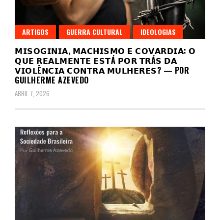
ARTIGOS
GUERRA CULTURAL
IDEOLOGIAS
𝗠𝗜𝗦𝗢𝗚𝗜𝗡𝗜𝗔, 𝗠𝗔𝗖𝗛𝗜𝗦𝗠𝗢 𝗘 𝗖𝗢𝗩𝗔𝗥𝗗𝗜𝗔: 𝗢
𝗤𝗨𝗘 𝗥𝗘𝗔𝗟𝗠𝗘𝗡𝗧𝗘 𝗘𝗦𝗧Á 𝗣𝗢𝗥 𝗧𝗥Á𝗦 𝗗𝗔
𝗩𝗜𝗢𝗟Ê𝗡𝗖𝗜𝗔 𝗖𝗢𝗡𝗧𝗥𝗔 𝗠𝗨𝗟𝗛𝗘𝗥𝗘𝗦? — POR
GUILHERME AZEVEDO
ABRIL 7, 2026