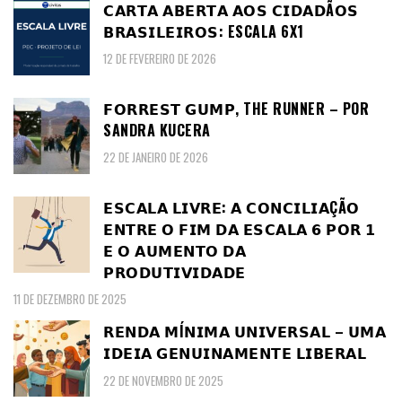
𝗖𝗔𝗥𝗧𝗔 𝗔𝗕𝗘𝗥𝗧𝗔 𝗔𝗢𝗦 𝗖𝗜𝗗𝗔𝗗Ã𝗢𝗦
𝗕𝗥𝗔𝗦𝗜𝗟𝗘𝗜𝗥𝗢𝗦: ESCALA 6X1
12 DE FEVEREIRO DE 2026
𝗙𝗢𝗥𝗥𝗘𝗦𝗧 𝗚𝗨𝗠𝗣, THE RUNNER – POR
SANDRA KUCERA
22 DE JANEIRO DE 2026
𝗘𝗦𝗖𝗔𝗟𝗔 𝗟𝗜𝗩𝗥𝗘: 𝗔 𝗖𝗢𝗡𝗖𝗜𝗟𝗜𝗔ÇÃ𝗢
𝗘𝗡𝗧𝗥𝗘 𝗢 𝗙𝗜𝗠 𝗗𝗔 𝗘𝗦𝗖𝗔𝗟𝗔 𝟲 𝗣𝗢𝗥 𝟭
𝗘 𝗢 𝗔𝗨𝗠𝗘𝗡𝗧𝗢 𝗗𝗔
𝗣𝗥𝗢𝗗𝗨𝗧𝗜𝗩𝗜𝗗𝗔𝗗𝗘
11 DE DEZEMBRO DE 2025
𝗥𝗘𝗡𝗗𝗔 𝗠Í𝗡𝗜𝗠𝗔 𝗨𝗡𝗜𝗩𝗘𝗥𝗦𝗔𝗟 – 𝗨𝗠𝗔
𝗜𝗗𝗘𝗜𝗔 𝗚𝗘𝗡𝗨𝗜𝗡𝗔𝗠𝗘𝗡𝗧𝗘 𝗟𝗜𝗕𝗘𝗥𝗔𝗟
22 DE NOVEMBRO DE 2025